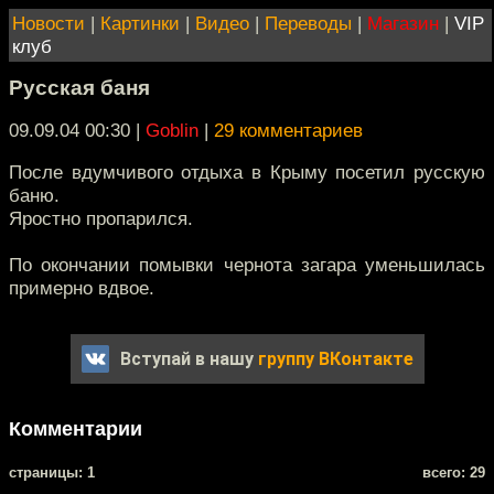
Новости
|
Картинки
|
Видео
|
Переводы
|
Магазин
|
VIP
клуб
Русская баня
09.09.04 00:30
|
Goblin
|
29 комментариев
После вдумчивого отдыха в Крыму посетил русскую
баню.
Яростно пропарился.
По окончании помывки чернота загара уменьшилась
примерно вдвое.
Вступай в нашу
группу ВКонтакте
Комментарии
cтраницы: 1
всего: 29