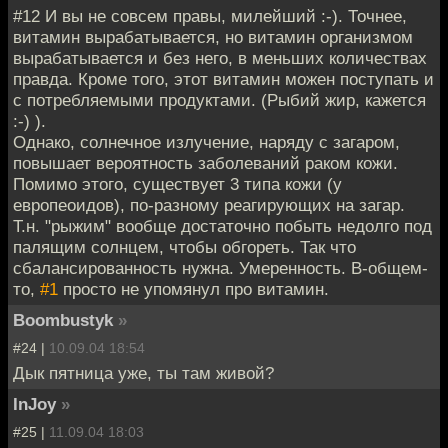
#12 И вы не совсем правы, милейший :-). Точнее,
витамин вырабатывается, но витамин организмом
вырабатывается и без него, в меньших количествах
правда. Кроме того, этот витамин можен поступать и
с потребляемыми продуктами. (Рыбий жир, кажется
:-) ).
Однако, солнечное излучение, наряду с загаром,
повышает вероятность заболеваний раком кожи.
Помимо этого, существует 3 типа кожи (у
европеоидов), по-разному реагирующих на загар.
Т.н. "рыжим" вообще достаточно побыть недолго под
палящим солнцем, чтобы обгореть. Так что
сбалансированность нужна. Умеренность. В-общем-
то,
#1
просто не упомянул про витамин.
Boombustyk
»
#24 |
10.09.04 18:54
Дык пятница уже, ты там живой?
InJoy
»
#25 |
11.09.04 18:03