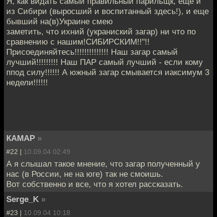
Я, как видать самый правильный парильщк, еще и
из Сибири (выросший и воспитанный здесь!), и еще
бывший на(в)Украине смею
заметить, что ихний (украниский загар) ни что по
сравнению с нашим!СИБИРСКИМ!!"!!
Присоединяйтесь!!!!!!!!!!!!!! Наш загар самый
лучший!!!!!!!!! Наш ПАР самый лучший - если кому
ппод силу!!!!!! А южный загар смывается иаксимум 3
недели!!!!!!
КАМАР
»
#22 |
10.09.04 02:49
А я слышал такое мнение, что загар полученный у
нас (в России, не на юге) так не смоишь.
Вот собственно и все, что я хотел рассказать.
Serge_K
»
#23 |
10.09.04 10:18