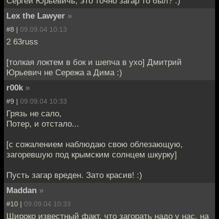
Сергей Юрьевичь, это точно загар то был? :)
Lex the Lawyer
»
#8 |
09.09.04 10:13
2 63russ
[толкая локтем в бок и шепча в ухо] Дмитрий
Юрьевич не Сережа а Дима :)
r00k
»
#9 |
09.09.04 10:33
Грязь не сало,
Потер, и отстало...
[с сожалением наблюдаю свою облезающую,
загоревшую под крымским солнцем шкурку]
Пусть загар вреден. Зато красив! :)
Maddan
»
#10 |
09.09.04 10:33
Широко известный факт, что загорать надо у нас, на