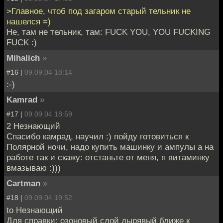
>Главное, чтоб под загаром старый тельник не
нашелся =)
Не, там не тельник, там: FUCK YOU, YOU FUCKING
FUCK :)
Mihalich
»
#16 |
09.09.04 18:14
:-)
Kamrad
»
#17 |
09.09.04 18:59
2 Незнающий
Спасибо камрад, научил :) пойду готовиться к
Полярной ночи, надо купить машинку и ампулы а на
работе так и скажу: отстаньте от меня, я витаминку
вмазываю :)))
Cartman
»
#18 |
09.09.04 19:52
to Незнающий
Для справки: озоновый слой дырявый ближе к