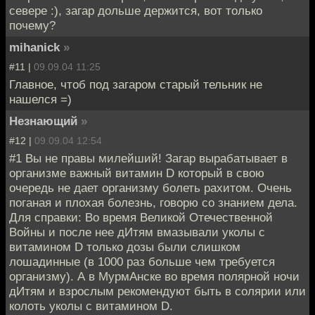
севере :), загар дольше держится, вот только
почему?
mihanick
»
#11 |
09.09.04 11:25
Главное, чтоб под загаром старый тельник не
нашелся =)
Незнающий
»
#12 |
09.09.04 12:54
#1 Вы не правы милейший! Загар вырабатывает в
организме важный витамин D который в свою
очередь не дает организму болеть рахитом. Очень
поганая и плохая болезнь, говорю со знанием дела.
Для справки: Во время Великой Отечественной
Войны и после нее дИтям вмазывали уколы с
витамином D только дозы были слишком
лошадинные (в 1000 раз больше чем требуется
организму). А в МурмАнске во время полярной ночи
дИтям и взрослым рекомендуют быть в солярии или
колоть уколы с витамином D.