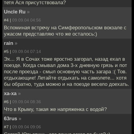
тетя Ася присутствовала?
Uncle Ru
»
#4 |
09.09.04 04:56
Вспоминая встречу на Симферопольском вокзале с
ужасом представляю что же осталось:)
rain
»
#5 |
09.09.04 07:14
Эх... Я в Сочах тоже яростно загорал, назад ехал в
поезде. Когда смывал дома 3-х дневную грязь и пот
после проезда - смыл основную часть загара :( Тов.
отдыхающие! Летайте отдыхать на самолете... хотя
бы обратно, туда можно и на поезде весело доехать.
ха-ха
»
#6 |
09.09.04 08:36
Что в Крыму, такая же напряженка с водой?
63rus
»
#7 |
09.09.04 09:06