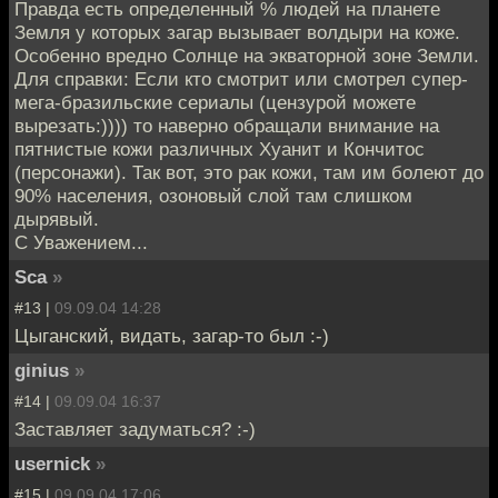
Правда есть определенный % людей на планете
Земля у которых загар вызывает волдыри на коже.
Особенно вредно Солнце на экваторной зоне Земли.
Для справки: Если кто смотрит или смотрел супер-
мега-бразильские сериалы (цензурой можете
вырезать:)))) то наверно обращали внимание на
пятнистые кожи различных Хуанит и Кончитос
(персонажи). Так вот, это рак кожи, там им болеют до
90% населения, озоновый слой там слишком
дырявый.
С Уважением...
Sca
»
#13 |
09.09.04 14:28
Цыганский, видать, загар-то был :-)
ginius
»
#14 |
09.09.04 16:37
Заставляет задуматься? :-)
usernick
»
#15 |
09.09.04 17:06