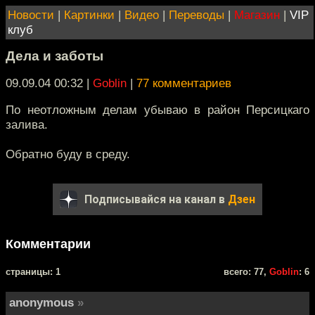
Новости
|
Картинки
|
Видео
|
Переводы
|
Магазин
|
VIP
клуб
Дела и заботы
09.09.04 00:32
|
Goblin
|
77 комментариев
По неотложным делам убываю в район Персицкаго
залива.
Обратно буду в среду.
Подписывайся на канал в
Дзен
Комментарии
cтраницы: 1
всего: 77,
Goblin
: 6
anonymous
»