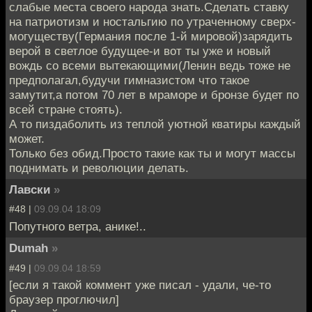
слабые места своего народа знать.Сделать ставку
на патриотизм и ностальгию по утраченному сверх-
могуществу(Германия после 1-й мировой)зарядить
верой в светлое будущее-и вот ты уже и новый
вождь со всеми вытекающими(Ленин ведь тоже не
предполагал,будучи гимназистом что такое
замутит,а потом 70 лет в мраморе и бронзе будет по
всей стране стоять).
А то пиздаболить из теплой уютной кватиры каждый
может.
Только без обид.Просто такие как ты и могут массы
поднимать и революции делать.
Лавски
»
#48 |
09.09.04 18:09
Попутного ветра, анике!..
Dumah
»
#49 |
09.09.04 18:59
[если я такой коммент уже писал - удали, че-то
браузер проглючил]