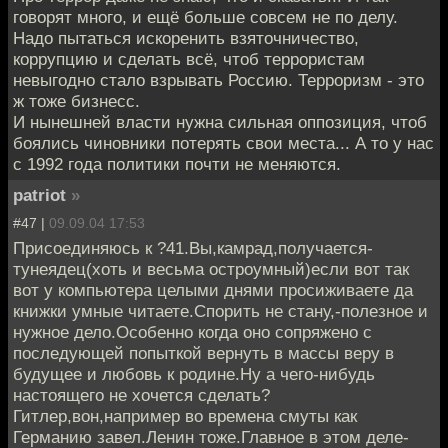
говорят много, и ещё больше совсем не по делу.
Надо пытаться искоренить взяточничество,
коррупцию и сделать всё, чтоб террористам
невыгодно стало взрывать Россию. Терроризм - это
ж тоже бизнесс.
И нынешней власти нужна сильная оппозиция, чтоб
боялись чиновники потерять свои места... А то у нас
с 1992 года политики почти не меняются.
patriot
»
#47 |
09.09.04 17:53
Присоединяюсь к ?41.Вы,камрад,получается-
тунеядец(хоть и весьма остроумный)если вот так
вот у компьютера целыми днями просиживаете да
книжки умные читаете.Спорить не стану,-полезное и
нужное дело.Особенно когда оно сопряжено с
последующей попыткой вернуть в массы веру в
будущее и любовь к родине.Ну а чего-нибудь
настоящего не хочется сделать?
Гитлер,вон,например во времена смуты как
Германию завел.Ленин тоже.Главное в этом деле-