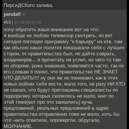
ПерсиДСКого залива.
pendalf
»
#53 |
10.09.04 01:33
хочу обратить ваше внимание вот на что:
я вообще не люблю телевизор смотреть, но вот
сегодня поглядел программу "к барьеру" на нтв, там
как обычно наши политик показывали себя с лучших
сторон, от правительства был, не дайте соврать,
владимиров... я прочитать не успел, но чего-то там
по обороне, рожа знакомая, появляется часто, так по
его словам я понял, что правительство НЕ ЗНАЕТ
ЧТО ДЕЛАТЬ!!!! ну они же не понимают, как в этих
новых войнах себя вести, мало того, не разу НИ КТО
не сказал, что будут приглашены специалисты по
терроризму, которых скопилось не мало, книг по
этой теме(вот про это заикались) куча,
предложений, реальных предложений в адрес
правительства отправленно тоже не мало, хоть бы
что -нить ответили, опровергли, обругали,
МОЛЧАНИЕ.