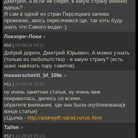
Дмитрий, а если не секрет, в какую страну именно
едешь?
Я сам в одной из стран Персицкаго залива
проживаю, авось пересечемся где, так хоть буду
знать что Самого видел :)
Локхорн~Локи
»
#50 |
09.09.04 19:21
Доброй дороги, Дмитрий Юрьевич. А можно узнать
(только из любопытства) - в какую страну? (есть
шанс навязать пару советов).
messerschmitt_bf_109e
»
#51 |
09.09.04 19:42
ну очень занятная статья, ну очень мне
понравилась, делюсь со всеми.
обратите внимание, где она была опубликована(в
конце статьи)
сЦылка -
http://andrejeff.narod.ru/rus.html
Taifen
»
#52 |
10.09.04 00:24