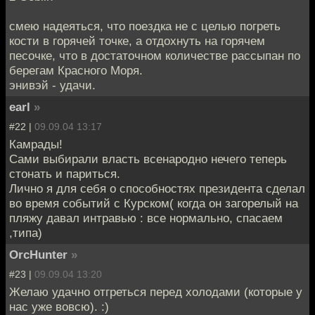
смею надеяться, что поездка не с целью погреть
кости в горячей точке, а отдохнуть на горячем
песочке, что в достаточном количестве рассыпан по
берегам Красного Моря.
энивэй - удачи.
earl
»
#22 |
09.09.04 13:17
Камрады!
Сами выбирали власть всенародно нечего теперь
стонать и париться.
Лично я для себя о способностях президента сделал
во время событий с Курском( когда он загорелый на
пляжу давал интравью : все нормально, спасаем
,типа)
OrcHunter
»
#23 |
09.09.04 13:20
Желаю удачно отгреться перед холодами (которые у
нас уже вовсю). :)