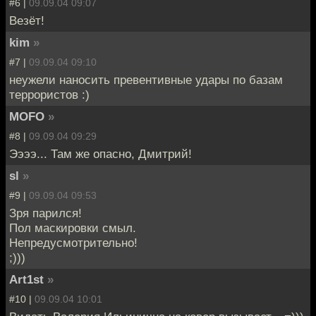
#6 |
09.09.04 09:07
Везёт!
kim
»
#7 |
09.09.04 09:10
неужели наносить превентивные удары по базам
террористов :)
MOFO
»
#8 |
09.09.04 09:29
Ээээ... Там же опасно, Дмитрий!
sl
»
#9 |
09.09.04 09:53
Зря парился!
Пол маскировки смыл.
Непредусмотрительно!
;)))
Art1st
»
#10 |
09.09.04 10:01