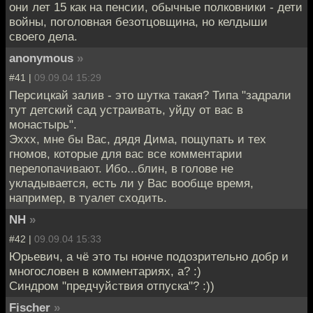
они лет 15 как на пенсии, обычные полковники - дети
войны, поголовная безотцовщина, но келдыши
своего дела.
anonymous
»
#41 |
09.09.04 15:29
Персицкай залив - это шутка такая? Типа "задрали
тут детский сад устраивать, уйду от вас в
монастырь".
Эххх, мне бы Вас, дядя Дима, пощупать и тех
гномов, которые для вас все комментарии
перелопачивают. Ибо...блин, в голове не
укладывается, есть ли у Вас вообще время,
например, в туалет сходить.
NH
»
#42 |
09.09.04 15:33
Юрьевич, а чё это ты нонче подозрительно добр и
многословен в комментариях, а? :)
Синдром "предчуйствия отпуска"? :))
Fischer
»