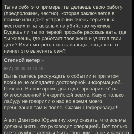
Ты на себя это примерь: ты делаешь свою работу
(предположим, честно), которая заключается в
поимке или даже устранении очень серьезных,
жестоких и натасканых на убийство мужиков.
Будешь ли ты по первой просьбе рассказывать, где
ты живешь, где работает твоя жена и учатся твои
дети? Или смотреть сквозь пальцы, когда кто-то
начнет это выяснять сам?
Степной ветер
»
#27 |
09.09.04 13:46
Вы пытаетесь рассуждать о событии и при этом
вообще не обладаете достоверной информацией.
Поясню, В свое время два года "пропарился" на
благословенной Ичкерийской земле. Какую только
лабуду не говорили о нас во время моего
пребывания там и после. Сказки Шеферизады!!!
А вот Дмитрию Юрьевичу хочу сказать, что все мы
должны знать, кто руководит операцией. Вот только
все "службы" должны быть "под ним", а не у каждого