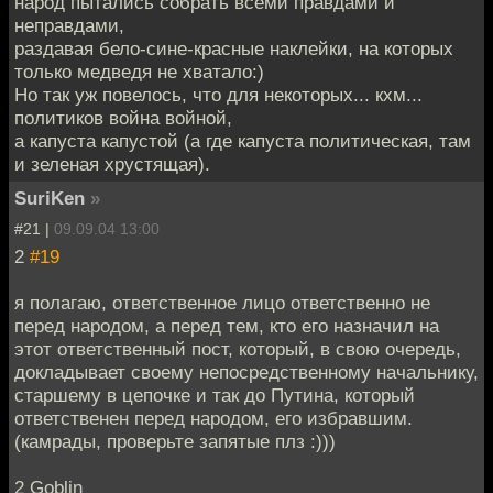
народ пытались собрать всеми правдами и
неправдами,
раздавая бело-сине-красные наклейки, на которых
только медведя не хватало:)
Но так уж повелось, что для некоторых... кхм...
политиков война войной,
а капуста капустой (а где капуста политическая, там
и зеленая хрустящая).
SuriKen
»
#21 |
09.09.04 13:00
2
#19
я полагаю, ответственное лицо ответственно не
перед народом, а перед тем, кто его назначил на
этот ответственный пост, который, в свою очередь,
докладывает своему непосредственному начальнику,
старшему в цепочке и так до Путина, который
ответственен перед народом, его избравшим.
(камрады, проверьте запятые плз :)))
2 Goblin