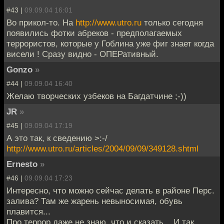
#43 |
09.09.04 16:01
Во прикол-то. На
http://www.utro.ru
только сегодня
появились фотки абреков - предполагаемых
террористов, которые у Гоблина уже фиг знает когда
висели ! Сразу видно - ОПЕРативный.
Gonzo
»
#44 |
09.09.04 16:40
Желаю творческих узбеков на Багдатчине ;-))
JR
»
#45 |
09.09.04 17:19
А это так, к сведению >:-/
http://www.utro.ru/articles/2004/09/09/349128.shtml
Ernesto
»
#46 |
09.09.04 17:23
Интересно, что можно сейчас делать в районе Перс.
залива? Там же жарень невыносимая, обувь
плавится...
Про террор даже не знаю, что и сказать... И так