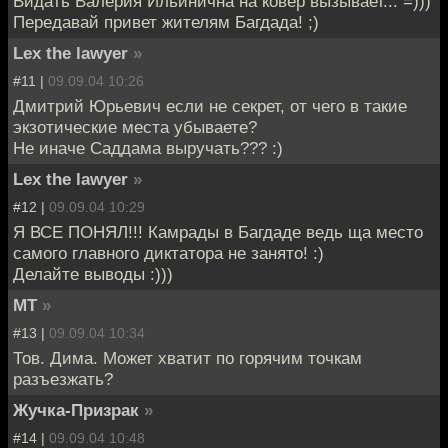
Видать Валерия Ильинична на ковер вызывает... =)))
Передавай привет жителям Багдада! ;)
Lex the lawyer
»
#11 |
09.09.04 10:26
Дмитрий Юрьевич если не секрет, от чего в такие
экзотические места убываете?
Не иначе Саддама выручать??? :)
Lex the lawyer
»
#12 |
09.09.04 10:29
Я ВСЕ ПОНЯЛ!!! Камрады в Багдаде ведь ща место
самого главного диктатора не занято! :)
Делайте выводы :)))
MT
»
#13 |
09.09.04 10:34
Тов. Дима. Может хватит по горячим точкам
разъезжать?
Жучка-Призрак
»
#14 |
09.09.04 10:48