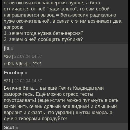
если окончательная версия лучше, а бета
отличается от неё "радикально", то сам собой
напрашивается вывод = бета-версия радикально
хуже окончательной. в связи с этим возникают два
вопроса:
1. зачем тогда нужна бета-версия?
2. зачем о ней сообщать публике?
jia
»
#20 |
22.09.04 14:57
ed2k://|file|... ???
Euroboy
»
#21 |
22.09.04 14:57
Бета-не бета.... вы ещё Релиз Кандидатами
заморочтесь. Ещё можно стресс тесты
поустраивать! (ещё кстати можно пульнуть в сеть
какой нить очень дряный еле видный и слышный
вариант и сказать что украли!) шуткы юмора. а
лучче тизерами порадуйте!
Scut
»