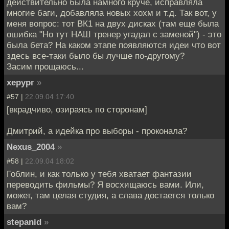
действительно была намного круче, исправляла
многие баги, добавляла новых хохм и т.д. Так вот, у
меня вопрос: тот ВК1 на двух дисках (там еще была
ошибка "Но тут НАШ тренер угадал с заменой") - это
была бета? На каком этапе появляются идеи что вот
здесь все-таки было бы лучше по-другому?
Засим прощаюсь...
херург
»
#57 |
22.09.04 17:40
[вкрадчиво, озираясь по сторонам]
Дмитрий, а идейка про выборы - проконала?
Nexus_2004
»
#58 |
22.09.04 18:02
Гоблин, и как только у тебя хватает фантазии
переводить фильмы? Я восхищаюсь вами. Или,
может, там целая студия, а слава достается только
вам?
stepanid
»