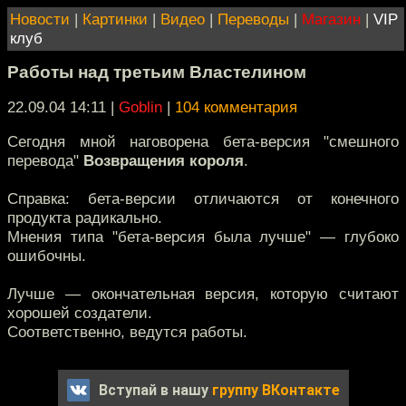
Новости
|
Картинки
|
Видео
|
Переводы
|
Магазин
|
VIP
клуб
Работы над третьим Властелином
22.09.04 14:11
|
Goblin
|
104 комментария
Сегодня мной наговорена бета-версия "смешного
перевода"
Возвращения короля
.
Справка: бета-версии отличаются от конечного
продукта радикально.
Мнения типа "бета-версия была лучше" — глубоко
ошибочны.
Лучше — окончательная версия, которую считают
хорошей создатели.
Соответственно, ведутся работы.
Вступай в нашу
группу ВКонтакте