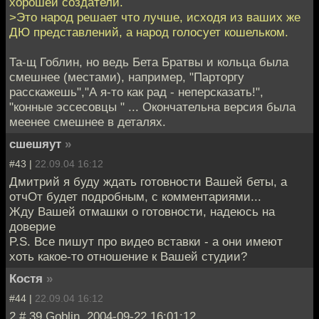
хорошей создатели.
>Это народ решает что лучше, исходя из ваших же
ДЮ представлений, а народ голосует кошельком.
Та-щ Гоблин, но ведь Бета Братвы и кольца была
смешнее (местами), например, "Парторгу
расскажешь","А я-то как рад - неперсказать!",
"конные эссесовцы " ... Окончательна версия была
меенее смешнее в деталях.
сшешяут
»
#43 |
22.09.04 16:12
Дмитрий я буду ждать готовности Вашей беты, а
отчОт будет подробным, с комментариями...
Жду Вашей отмашки о готовности, надеюсь на
доверие
P.S. Все пишут про видео вставки - а они имеют
хоть какое-то отношение к Вашей студии?
Костя
»
#44 |
22.09.04 16:12
2 # 39 Goblin, 2004-09-22 16:01:12