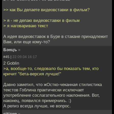
>> как Вы делаете видеовставки в фильм?
> я - не делаю видеовставки в фильм
> я наговариваю текст
А идея видеовставок в Буре в стакане принадлежит
Вам, или еще кому-то?
Бэнцъ
»
#45 |
22.09.04 16:17
2 Goblin
>а, вообще-то, следовало бы показать тем, кто
кричит "бета-версия лучше!"
Давно заметил, что жОстко-чеканная стилистика
текстов Гоблина практически исключает
употребление сослагательного наклонения. Вот,
наконец, появился примерчикъ. :)
А релиз всегда лучше, не вопрос.
citizen
»