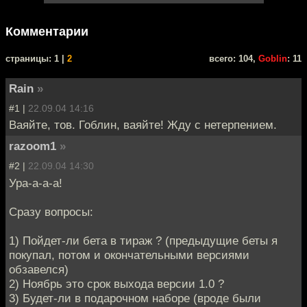
Комментарии
cтраницы: 1 |
2
всего: 104,
Goblin
: 11
Rain
»
#1 |
22.09.04 14:16
Ваяйте, тов. Гоблин, ваяйте! Жду с нетерпением.
razoom1
»
#2 |
22.09.04 14:30
Ура-а-а-а!
Сразу вопросы:
1) Пойдет-ли бета в тираж ? (предыдущие беты я
покупал, потом и окончательными версиями
обзавелся)
2) Ноябрь это срок выхода версии 1.0 ?
3) Будет-ли в подарочном наборе (вроде были