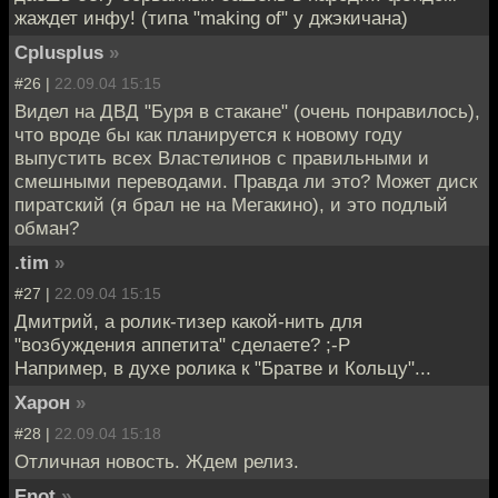
жаждет инфу! (типа "making of" у джэкичана)
Cplusplus
»
#26 |
22.09.04 15:15
Видел на ДВД "Буря в стакане" (очень понравилось),
что вроде бы как планируется к новому году
выпустить всех Властелинов с правильными и
смешными переводами. Правда ли это? Может диск
пиратский (я брал не на Мегакино), и это подлый
обман?
.tim
»
#27 |
22.09.04 15:15
Дмитрий, а ролик-тизер какой-нить для
"возбуждения аппетита" сделаете? ;-Р
Например, в духе ролика к "Братве и Кольцу"...
Харон
»
#28 |
22.09.04 15:18
Отличная новость. Ждем релиз.
Enot
»