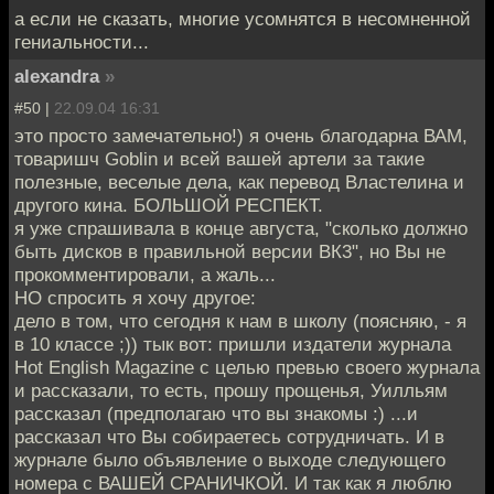
а если не сказать, многие усомнятся в несомненной
гениальности...
alexandra
»
#50 |
22.09.04 16:31
это просто замечательно!) я очень благодарна ВАМ,
товаришч Goblin и всей вашей артели за такие
полезные, веселые дела, как перевод Властелина и
другого кина. БОЛЬШОЙ РЕСПЕКТ.
я уже спрашивала в конце августа, "сколько должно
быть дисков в правильной версии ВК3", но Вы не
прокомментировали, а жаль...
НО спросить я хочу другое:
дело в том, что сегодня к нам в школу (поясняю, - я
в 10 классе ;)) тык вот: пришли издатели журнала
Hot English Magazine с целью превью своего журнала
и рассказали, то есть, прошу прощенья, Уилльям
рассказал (предполaгаю что вы знакомы :) ...и
рассказал что Вы собираетесь сотрудничать. И в
журнале было объявление о выходе следующего
номера с ВАШЕЙ СРАНИЧКОЙ. И так как я люблю