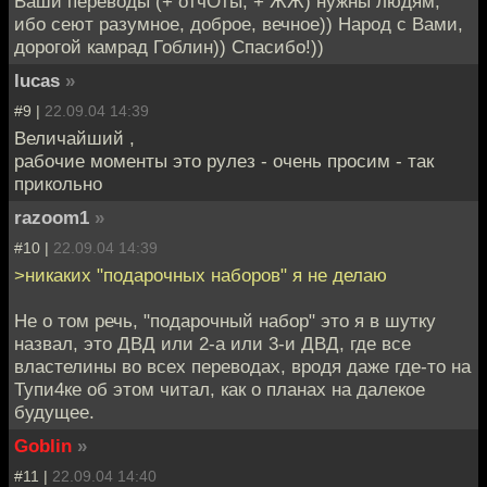
Ваши переводы (+ отчОты, + ЖЖ) нужны людям,
ибо сеют разумное, доброе, вечное)) Народ с Вами,
дорогой камрад Гоблин)) Спасибо!))
lucas
»
#9 |
22.09.04 14:39
Величайший ,
рабочие моменты это рулез - очень просим - так
прикольно
razoom1
»
#10 |
22.09.04 14:39
>никаких "подарочных наборов" я не делаю
Не о том речь, "подарочный набор" это я в шутку
назвал, это ДВД или 2-а или 3-и ДВД, где все
властелины во всех переводах, вродя даже где-то на
Тупи4ке об этом читал, как о планах на далекое
будущее.
Goblin
»
#11 |
22.09.04 14:40