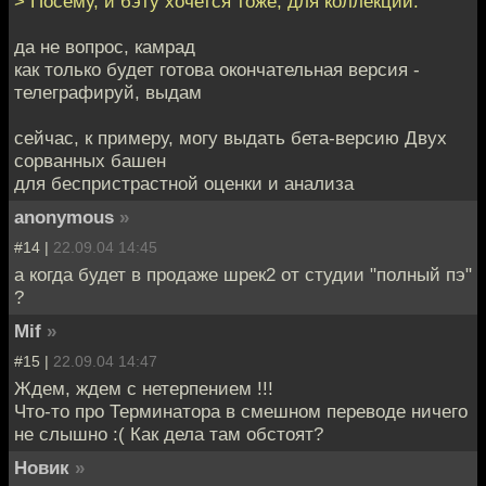
> Посему, и бэту хочется тоже, для коллекции.
да не вопрос, камрад
как только будет готова окончательная версия -
телеграфируй, выдам
сейчас, к примеру, могу выдать бета-версию Двух
сорванных башен
для беспристрастной оценки и анализа
anonymous
»
#14 |
22.09.04 14:45
а когда будет в продаже шрек2 от студии "полный пэ"
?
Mif
»
#15 |
22.09.04 14:47
Ждем, ждем с нетерпением !!!
Что-то про Терминатора в смешном переводе ничего
не слышно :( Как дела там обстоят?
Новик
»