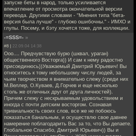
запуске беты в народ, только усиливается
впечатление от просмотра окончательной версии
перевода. Другими словами - "Мнения типа "бета-
версия была лучше" - глубоко ошибочны." - ИМХО и
глупы. Посему, и бэту хочется тоже, для коллекции.
-=SSS=-
»
#8 |
22.09.04 14:38
Ооо.... Предчувствую бурю (шквал, ураган)
общественного Восторга)) И сам к нему радостно
присоединюсь))Уважаемый Дмитрий Юрьевич! Вы
относитесь к тому небольшому числу людей, за
чьим творчеством я внимательно слежу (среди них
М.Веллер, О.Куваев, Д.Горчев и еще несколько
столь же отличных друг от друга личностей).
Причем слежу с нескрываемым удовольствием и
иногда с почти детским восторгом. Сознавая
тривиальность своих слов, все же не побоюсь
показаться банальным, и осуществлю свое давнее
намерение поблагодарить Вас за то, что Вы делаете.
Глобальное Спасибо, Дмитрий Юрьевич)) Вы и