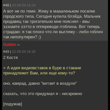
#48 |
22.09.04 16:24
А вот не по теме. Живу в маааленьком поселке
городского типа. Сегодня купила блэйда. Мальчик
продавец так трогательно мне пояснял - ввы
зззнаете ээтто в пппереводе ггоблина. Вот теперь
страдаю: я так плохо что ли выгляжу - либо гоблин
так непопулярен? ;)
Goblin
»
#49 |
22.09.04 16:26
2 Костя
> А идея видеовставок в Буре в стакане
принадлежит Вам, или еще кому-то?
оно, камрад, давно "витает в воздухе"
сказать, что это придумал я - нескромно
[подумав]