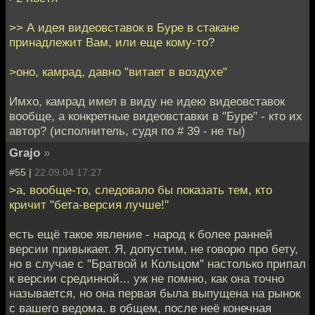
>> А идея видеовставок в Буре в стакане
принадлежит Вам, или еще кому-то?
>оно, камрад, давно "витает в воздухе"
Имхо, камрад имел в виду не идею видеовставок
вообще, а конкретные видеовставки в "Буре" - кто их
автор? (исполнитель, судя по # 39 - не ты)
Grajo
»
#55 |
22.09.04 17:27
>а, вообще-то, следовало бы показать тем, кто
кричит "бета-версия лучше!"
есть ещё такое явление - народ к более ранней
версии привыкает. Я, допустим, не говорю про бету,
но в случае с "Братвой и Кольцом" настолько припал
к версии срединной... уж не помню, как она точно
называется, но она первая была выпущена на рынок
с вашего ведома. в общем, после неё конечная