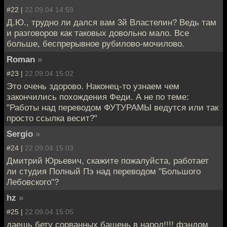
#22 |
22.09.04 14:59
Д.Ю., трудно ли дался вам 3й Властелин? Ведь там
и разговоров как таковых довольно мало. Все
больше, беспрерывное рубилово-мочилово.
Roman
»
#23 |
22.09.04 15:02
Это очень здорово. Наконец-то узнаем чем
закончились похождения Феди. А не по теме:
"Работы над переводом ФУТУРАМЫ ведутся или так
просто ссылка весит?"
Sergio
»
#24 |
22.09.04 15:03
Дмитрий Юрьевич, скажите пожалуйста, работает
ли студия Полный Пэ над переводом "Большого
Лебовского"?
hz
»
#25 |
22.09.04 15:05
даешь бету сорванных башень в народ!!!! фэндом