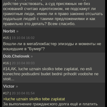
действе участвовать, а суд присяжных не без
оснований считаю идиотизмом, не подскажут ли
грамотные люди, имею ли я право законно отсылать
подальше людей с такими предложениями и как
правильно это делать? Всем спасибо.
Norbit
»
#15 |
19.10.04 16:02
Вошли-ли в мегаблокбастер эпизоды и моменты не
вошедшие в "Бумер"?
Dob.Chelovek
»
#16 |
20.10.04 00:03
#14,AK, luche uznain skolko tebe zaplatat, no esli
konechno podsudimi budet bednii prihodit voobshe ne
stoit...
Victor
»
#17 |
20.10.04 01:54
>luche uznain skolko tebe zaplatat
За выполнение гражданского долга ещё и платить