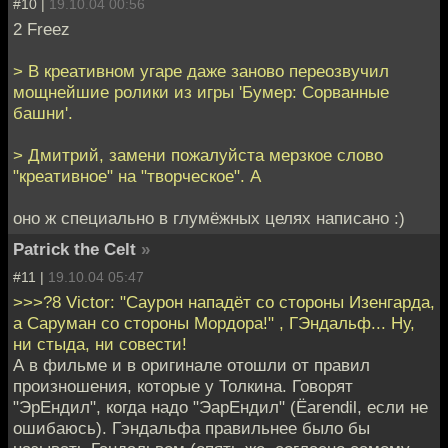
#10 |
19.10.04 00:56
2 Freez
> В креативном угаре даже заново переозвучил
мощнейшие ролики из игры 'Бумер: Сорванные
башни'.
> Дмитрий, замени пожалуйста мерзкое слово
"креативное" на "творческое". А
оно ж специально в глумёжных целях написано :)
Patrick the Celt
»
#11 |
19.10.04 05:47
>>>?8 Victor: "Саурон нападёт со стороны Изенгарда,
а Саруман со стороны Мордора!" , ГЭндальф... Ну,
ни стыда, ни совести!
А в фильме и в оригинале отошли от правил
произношения, которые у Толкина. Говорят
"ЭрЕндил", когда надо "ЭарЕндил" (Ёarendil, если не
ошибаюсь). Гэндальфа правильнее было бы