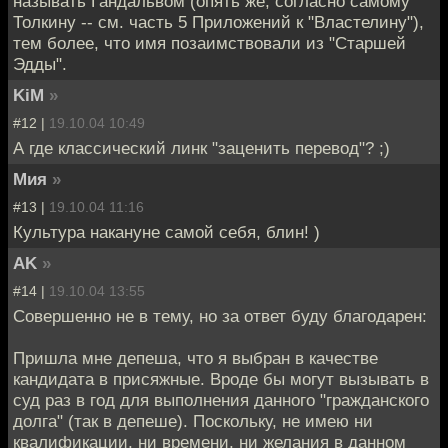
называть Гандальвом (опять же, согласно самому
Толкину -- см. часть 5 Приложений к "Властелину"),
тем более, что имя позаимствовали из "Старшей
Эдды".
KiM
»
#12 |
19.10.04 10:49
А где классический линк "заценить перевод"? ;)
Мия
»
#13 |
19.10.04 11:16
Культура накануне самой себя, блин! )
AK
»
#14 |
19.10.04 13:55
Совершенно не в тему, но за ответ буду благодарен:
Пришла мне депеша, что я выбран в качестве
кандидата в присяжные. Вроде бы могут вызывать в
суд раз в год для выполнения данного "гражданского
долга" (так в депеше). Поскольку, не имею ни
квалификации, ни времени, ни желания в данном