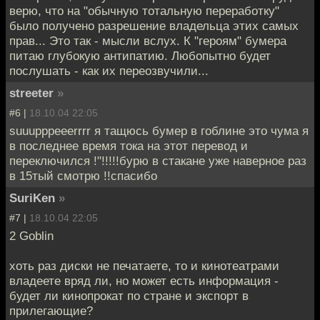
верю, что на "обычную тотальную переработку"
было получено разрешение владельца этих самых
прав... Это так - мысли вслух. К "героям" бумера
питаю глубокую антипатию. Любопытно будет
послушать - как их переозвучили...
streeter
»
#6 |
18.10.04 22:05
suuupppeeerrrr я тащюсь бумер в гоблине это чума я
в последнее время тока на этот перевод и
переключился !"!!!!!бурю в стакане уже наверное раз
в 15тый смотрю !!спасибо
SuriKen
»
#7 |
18.10.04 22:05
2 Goblin
хоть раз диски не печатаете, то и кинотеатрами
владеете вряд ли, но может есть информация -
будет ли кинопрокат по стране и экспорт в
прилегающие?