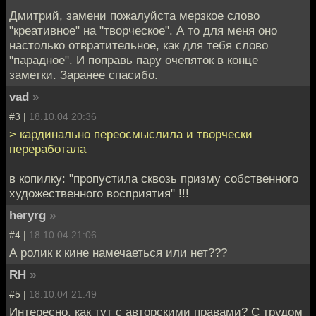
Дмитрий, замени пожалуйста мерзкое слово
"креативное" на "творческое". А то для меня оно
настолько отвратительное, как для тебя слово
"парадное". И поправь пару очепяток в конце
заметки. Заранее спасибо.
vad
»
#3 |
18.10.04 20:36
> кардинально переосмыслила и творчески
переработала
в копилку: "пропустила сквозь призму собственного
художественного восприятия" !!!
heryrg
»
#4 |
18.10.04 21:06
А ролик к кине намечаеться или нет???
RH
»
#5 |
18.10.04 21:49
Интересно, как тут с авторскими правами? С трудом