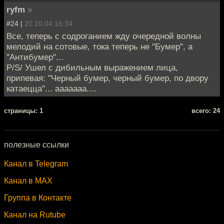
ryfm
»
#24 |
20.10.04 16:34
Все, теперь с содроганием жду очередной волны
мелодий на сотовые, тока теперь не "Бумер", а
"Антибумер"...
P/S/ Ушел с дибильным выражением лица,
припевая: "Черный бумер, черный бумер, по двору
катаецца"... ааааааа....
cтраницы: 1
всего: 24
полезные ссылки
Канал в Telegram
Канал в MAX
Группа в Контакте
Канал на Rutube