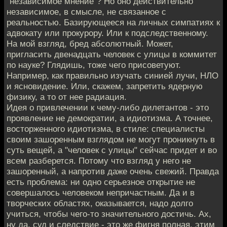
"независимое мнение"? Но оно действительно
независимое, в смысле, не связанное с
реальностью. Базирующееся на личных симпатиях к
адвокату или прокурору. Или к подследственному.
На мой взгляд, бред абсолютный. Может,
пригласить двенадцать человек с улицы в коммитет
по науке? Глядишь, тоже чего присоветуют.
Например, как правильно изучать синией лучи, НЛО
и ясновидение. Или, скажем, запретить ядерную
физику, а то от нее радиация.
Идея о привлечении к чему-либо дилетантов - это
проявление не демократии, а идиотизма. А точнее,
восторженного идиотизма, в стиле: специалисты
своим зашоренным взглядом не могут проникнуть в
суть вещей, а "человек с улицы" сейчас придет и во
всем разберется. Потому что взгляд у него не
зашоренный, а напротив даже очень свежий. Правда
есть проблема: ни одно серьезное открытие не
совершалось человеком непричастным. Да и в
творческих областях, оказывается, надо долго
учиться, чтобы чего-то значительного достичь. Ах,
ну да, суд и следствие - это же фигня полная, этим