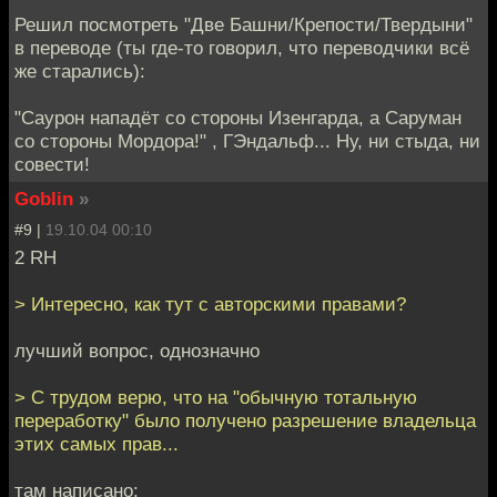
Решил посмотреть "Две Башни/Крепости/Твердыни"
в переводе (ты где-то говорил, что переводчики всё
же старались):
"Саурон нападёт со стороны Изенгарда, а Саруман
со стороны Мордора!" , ГЭндальф... Ну, ни стыда, ни
совести!
Goblin
»
#9 |
19.10.04 00:10
2 RH
> Интересно, как тут с авторскими правами?
лучший вопрос, однозначно
> С трудом верю, что на "обычную тотальную
переработку" было получено разрешение владельца
этих самых прав...
там написано: