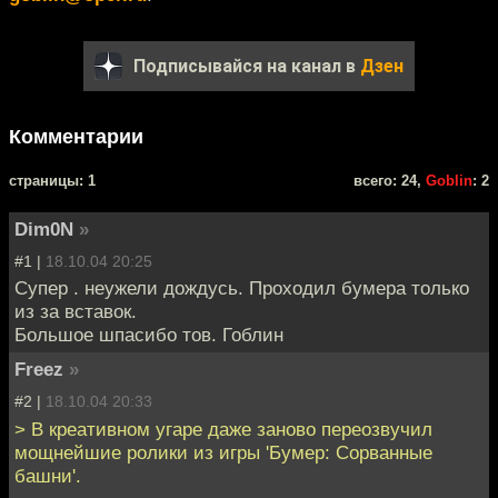
Подписывайся на канал в
Дзен
Комментарии
cтраницы: 1
всего: 24,
Goblin
: 2
Dim0N
»
#1 |
18.10.04 20:25
Супер . неужели дождусь. Проходил бумера только
из за вставок.
Большое шпасибо тов. Гоблин
Freez
»
#2 |
18.10.04 20:33
> В креативном угаре даже заново переозвучил
мощнейшие ролики из игры 'Бумер: Сорванные
башни'.