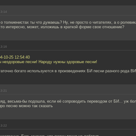
13:14
 о толкиенистах ты что думаешь? Ну, не просто о читателях, а о ролевик
сто интересно, может, изложишь в краткой форме свое отношение?
13:16
04-10-25 12:54:40
ы нездоровые песни! Народу нужны здоровые песни!
аточно богато используются в произведениях БИ песни разного рода ВИА
13:21
ляд, весьма-бы подошла, если её сопроводить переводом от БИ... уж бо
про песню можно так сказать
13:22