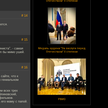
Отечеством" II степени
# 14
ется.
# 15
иниста", - самая
Медаль ордена "За заслуги перед
ил бы мимо ушей.
Отечеством" II степени
# 16
сайте, что к
я гениальном
ии всех трех
блиновский,
 фильмов.
РВИО
 его маму с папой.