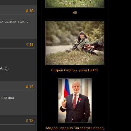
# 10
65
ах всяких там, с
# 11
. :))
Остров Сахалин, река Найба
# 12
льно она
# 13
Медаль ордена "За заслуги перед