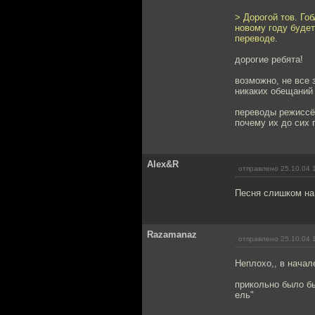
> Дорогой тов. Го
новому году буде
переводе.
дорогие ребята!
возможно, не все 
никаких обещаний 
переводы режиссё
почему их до сих п
Alex&R
отправлено 25.10.04 
Песня слишком на 
Razamanaz
отправлено 25.10.04 
Неплохо,, в начал
прикольно было бы 
ель"