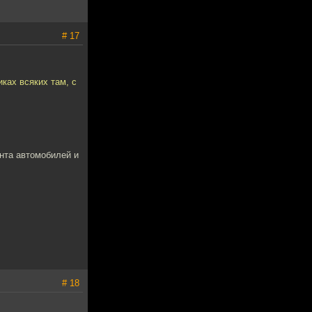
# 17
иках всяких там, с
онта автомобилей и
# 18