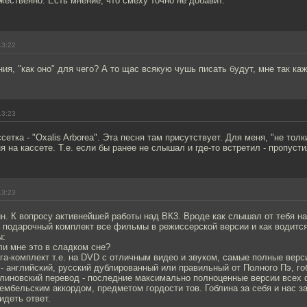
жественно. Есть мнение, что смеху точно не добавит.
13:22
ия, "как оно" для чего? А то щас всякую чушь писать будут, мне так каж
13:23
сетка - "Oxalis Arborea". Эта песня там присутствует. Для меня, "не толк
я на кассете. Т.е. если бы ранее не слышал и где-то встретил - пропуст
13:23
ин. К вопросу активнейшей работы над ВК3. Вроде как слышал от тебя на 
т подарочный комплект все фильмы в режиссерской версии и как водитс
ы:
ли мне это в сладком сне?
ега-комплект т.е. на DVD с отличным видео и звуком, самые полные верс
- английский, русский дублированный или правильный от Полного Пэ, го
облиновский перевод - последние максимально полноценные версии всех
ембельским аккордом, предметом гордости тов. Гоблина за себя и нас за
идеть ответ.