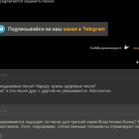
едлагается заценить песню.
Подписывайся на наш
канал в Telegram
Goblin рекомендует
соз
в
12:54
нездоровые песни! Народу нужны здоровые песни!
ра" и эта песня друг с другом не увязываются. Абсолютно.
13:02
разумевается подходит ли песня для третьей серии Властелина Колец? 
жественно. Хотя, подозреваю, отечественные толкинисты отреагируют н
)