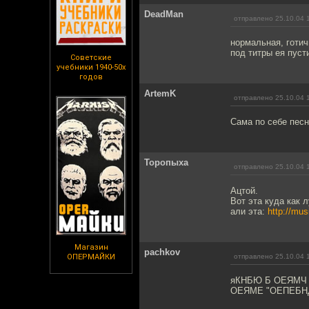
DeadMan
отправлено 25.10.04 
нормальная, готич
под титры ея пуст
Советские
учебники 1940-50х
годов
ArtemK
отправлено 25.10.04 
Сама по себе песн
Торопыха
отправлено 25.10.04 
Ацтой.
Вот эта куда как 
али эта:
http://mus
Магазин
pachkov
ОПЕРМАЙКИ
отправлено 25.10.04 
яКНБЮ Б ОЕЯМЧ 
ОЕЯМЕ "ОЕПЕБН