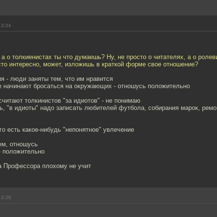
13:24
 а о толкиенистах ты что думаешь? Ну, не просто о читателях, а о ролев
сто интересно, может, изложишь в краткой форме свое отношение?
ия - люди заняты тем, что им нравится
не начинают бросаться на окружающих - отношусь положительно
считают толкинистов "за идиотов" - не понимаю
ь, "в идиоты" надо записать любителей футбола, собирания марок, рем
ого есть какое-нибудь "непонятное" увлечение
ем, отношусь
- положительно
а Профессора плохому не учит
13:26