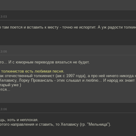
13:03
о там поется и вставить к месту - точно не испортит. А уж радости толк
13:06
ого... И с юморным переводов вязаться не будет.
 толкинистов есть любимая песня.
как отечественный толкиенист (аж с 1997 года), а про неё ничего никогда
Хелавису, Лорку Провансаль - этих слышал и люблю... И народ их знает и 
тарый уже )
тся...
13:06
ь, хоть и неплохая.
этого направления и ставить, то Хелавису (гр. "Мельница").