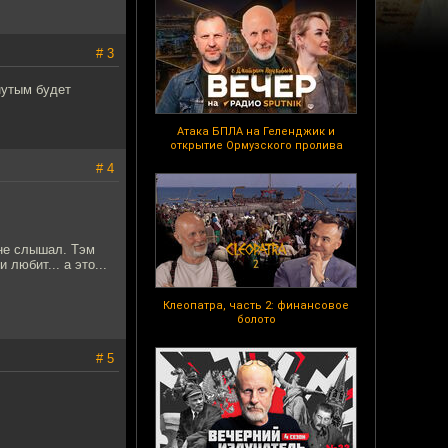
# 3
инутым будет
Атака БПЛА на Геленджик и
открытие Ормузского пролива
# 4
 не слышал. Тэм
любит... а это...
Клеопатра, часть 2: финансовое
болото
# 5