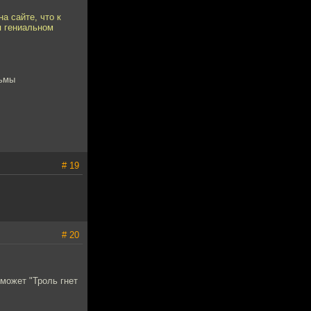
а сайте, что к
я гениальном
льмы
# 19
# 20
ь может "Троль гнет