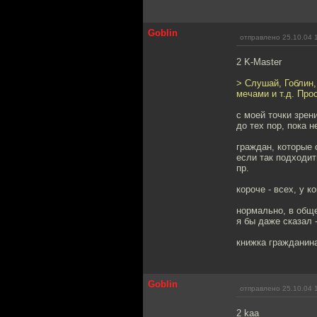
Goblin
отправлено 25.10.04 
2 K-Master
> Слушай, Гоблин,
мечами и т.д. Про
с моей точки зрен
до тех пор, пока 
граждан, которые 
если так подходит
пр.
короче - всех, у к
нормально, в общ
я бы даже сказал 
книжка гражданин
Goblin
отправлено 25.10.04 
2 kaa