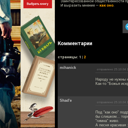
Заинтересованной общественности пр
И выразить мнение —
как оно
.
Комментарии
cтраницы: 1 |
2
mihanick
отправлено 25.10.04 
Народу не нужны 
Как-то "Божья иск
Shad'e
отправлено 25.10.04 
Под "как оно" под
бы слишком... тор
"гимна" живо.
А песня красивая :