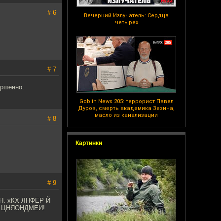
# 6
Вечерний Излучатель: Сердца
четырех
# 7
ершенно.
Goblin News 205: террорист Павел
Дуров, смерть академика Зезина,
масло из канализации
# 8
Картинки
# 9
. хКХ ЛНФЕР Й
 ЦНЯОНДМЕИ!