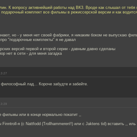
блин. К вопросу активнейшей работы над ВК3. Вроде как слышал от тебя н
т подарочный комплект все фильмы в режиссерской версии и как водитс
знают, но - у меня нет своей фабрики, я никаким боком не выпускаю фи
про "подарочные комплекты" я не давал
рских версий первой и второй серии - давным давно сделаны
ор нет в сети - для меня загадка
13:27
философный лад... Короче забудте и забейте.
13:29
е фильмы или в конце нормально покатит ,,
Finntroll-я (с Nattfodd (Trollhammeren!!) или c Jaktens tid) вставить ,, ил