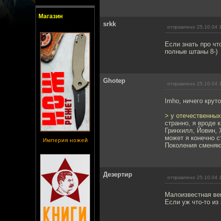
Магазин
srkk
отправлено 25.10.04 
Если знать про чт
полные штаны 8-)
Ghotep
отправлено 25.10.04 
Imho, ничего крут
> у отечественных
странно, я вроде 
Гринхилл, Йовин, 
может я конечно с
Империя ножей
Поколения сменяю
Дезертир
отправлено 25.10.04 
Малоизвестная вещ
Если уж что-то из 