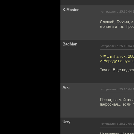
K-Master
отправлено 25.10.04 
Слушай, Гоблин, а
мечами и т.д. Про
BadMan
отправлено 25.10.04 
> # 1 mihanick, 20
> Народу не нужн
Точно! Еще недост
Aiki
отправлено 25.10.04 
Песня, на мой взг
пафосная... если 
Urry
отправлено 25.10.04 