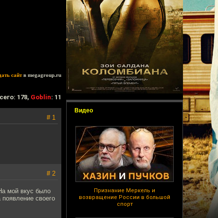
дать сайт
в megagroup.ru
сего: 178,
Goblin
: 11
Видео
# 1
# 2
На мой вкус было
Признание Меркель и
возвращение России в большой
а появление своего
спорт