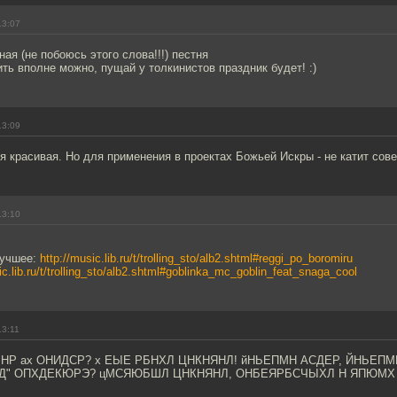
13:07
ная (не побоюсь этого слова!!!) пестня
ить вполне можно, пущай у толкинистов праздник будет! :)
13:09
я красивая. Но для применения в проектах Божьей Искры - не катит сов
13:10
лучшее:
http://music.lib.ru/t/trolling_sto/alb2.shtml#reggi_po_boromiru
ic.lib.ru/t/trolling_sto/alb2.shtml#goblinka_mc_goblin_feat_snaga_cool
13:11
НР ах ОНИДСР? х ЕЫЕ РБНХЛ ЦНКНЯНЛ! йНЬЕПМН АСДЕР, ЙНЬЕПМН
Д" ОПХДЕКЮРЭ? цМСЯЮБШЛ ЦНКНЯНЛ, ОНБЕЯРБСЧЫХЛ Н ЯПЮМХ