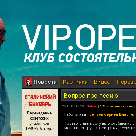
Картинки
Видео
Перев
Новости
Вопрос про песню
25.10.04 12:39 |
Goblin
|
178 комментариев
»
Работы над
третьей серией Властел
Третьего дня поступило сообщение о 
Исполняет группа
Птица Си
, песня н