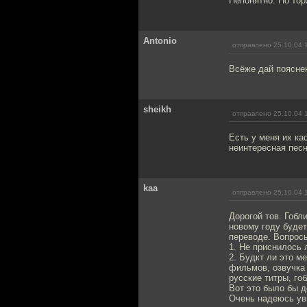
Непонятно. Но тор
Antonio
отправлено 25.10.04 
Всёже дай пояснен
sheikh
отправлено 25.10.04 
Есть у меня их кас
неинтересная песн
kaa
отправлено 25.10.04 
Дорогой тов. Гобл
новому году буде
переводе. Вопрос
1. Не приснилось 
2. Будкт ли это м
фильмов, озвучка 
русские титры, г
Вот это было бы д
Очень надеюсь ув