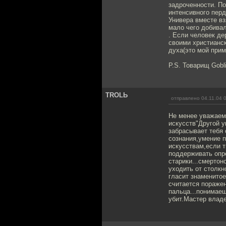
задроченности. По
интенсивного пер
Универа вместе вз
мало чего добива
. Если человек де
своими христианск
духа(это мой прим
P.S. Товарищ Gobl
TROLЬ
отправлено 04.11.04 
Не менее уважаем
искусств"Другой 
забрасывает тебя 
сознания,умение 
искусствам,если т
поддерживать опр
старики...смертон
уходить от столкн
гласит знаменитое
считается поражен
пальца...понимае
убит.Мастер владе