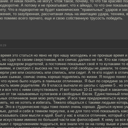
ние. И никак понять не могут, чтож такое, почему, то что так красиво п
подворотне. А потому и не прокатывает, что к айкидо, то что они показыв
ету. Что в подворотне не будет канонических "правильных" ударов и зах
жения, то зазубренная, рассчитаная лишь на имитацию удара, техника, 
но помимо всего прочего, еще и свою собственную трусость победить.
08:29
 время это статься но явно не про нашу молодежь и не пронаше время 
, но судя по своим сверстникам, все сеичас далеко не так. Кто как говри
ым надзором родителей, а постоянно показывал своё я то кулаками то 
иями, и смотрел с высока на тех кому этой свободы не давали, те сеич
ерли уже или скололись или спились, или сидит. А те кто ходил в отли
ких сынках, сеичас очень хорошо поднялись по жизни. Я поздно понял 
, что нужно было ходить в паиньках отличниках. Я был по середине за эт
ость моим родителям. Из 9 класса выгнали из школы с одними 5 , но о
 и все что с ними сопутствовало. И вот только 10-11 который я заканчива
ьно от так называемых хулиганов и свободных Васек. Единственный плю
ьных отличников зная мою репутацию. И все таки придерживаться нужно
меть, но не хотеть и избегать. Тяжело общаться с такими людьми которы
и. Это в студенческие годы тоже понял очень хорошо. Драться нужно ум
ью, детей и себя в темном переулке, а не для того чтоб показывать како
казывать свои мысли и идей. Был у нас в классе отличник, который с 
и искуствами именно по большей части как философией. К нему за все 
дошел с предложением подраться, все знали что он на голву выше и умн