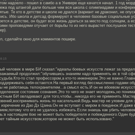
том надоело - пошел в самбо а в Универе еще качатся начал. 1 год морд
дежа под штангой дали больше чем вся школа с олимпиадами и конферен
ятые. Те кто в детстве и школе не дрался (вариант не драконил, не опус
лись. Ибо школа и детсад формируют в человеке базовые социальные ус
рется в детстве, он будет всю жизнь драться за место под солнцем, а е
ими проповедями отучает от борьбы то из него вырастет послушное тест
ер).
in, сделайте окно для комментов пошире.
08:15
ый человек в мире БИ сказал:"идеалы боевых искусств лежат за преде
уважаемый продолжил:"обучившись знаниям надо применять их в той сф
судьба.Кто-то стал профессором,а кто-то инженером.Это не важно.Главн
поддерживать себя-остаются.На первый взгляд бессмысленно годами об
ы не работаешь телохранителем...а смысл есть.И он не вбоевом искусст
еделенное состояние сознания.Это то чего не знает молодежь,но поним
остным БИ овладевают для того,чтобы...никогда его не применять.Масте
овений,воспринимать жизнь по касательной.Ведь мастер не уязвим для э
 изречение из Дао Дэ Цзина.Он не вступает с миром в поединок.И даже
ием,потому что его не удалось избежать.Если знаешь как убить челове
шь:в настоящем бою не может быть победителя и побежденного.Один буд
ет тайным искусством,которое не может быть использовано."