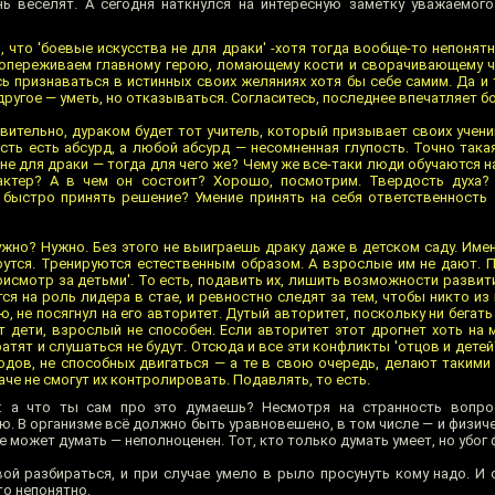
ь веселят. А сегодня наткнулся на интересную заметку уважаемог
 что 'боевые искусства не для драки' -хотя тогда вообще-то непонятн
сопереживаем главному герою, ломающему кости и сворачивающему ч
ь признаваться в истинных своих желяниях хотя бы себе самим. Да и 
 другое — уметь, но отказываться. Согласитесь, последнее впечатляет б
твительно, дураком будет тот учитель, который призывает своих учен
ть есть абсурд, а любой абсурд — несомненная глупость. Точно така
и не для драки — тогда для чего же? Чему же все-таки люди обучаются н
ктер? А в чем он состоит? Хорошо, посмотрим. Твердость духа?
 быстро принять решение? Умение принять на себя ответственность 
нужно? Нужно. Без этого не выиграешь драку даже в детском саду. Име
ерутся. Тренируются естественным образом. А взрослые им не дают. 
рисмотр за детьми'. То есть, подавить их, лишить возможности развит
я на роль лидера в стае, и ревностно следят за тем, чтобы никто из
ю, не посягнул на его авторитет. Дутый авторитет, поскольку ни бегать 
т дети, взрослый не способен. Если авторитет этот дрогнет хоть на
тят и слушаться не будут. Отсюда и все эти конфликты 'отцов и детей
одов, не способных двигаться — а те в свою очередь, делают такими
че не смогут их контролировать. Подавлять, то есть.
: а что ты сам про это думаешь? Несмотря на странность вопрос
ю. В организме всё должно быть уравновешено, в том числе — и физич
е может думать — неполноценен. Тот, кто только думать умеет, но убог
ой разбираться, и при случае умело в рыло просунуть кому надо. И 
то непонятно.