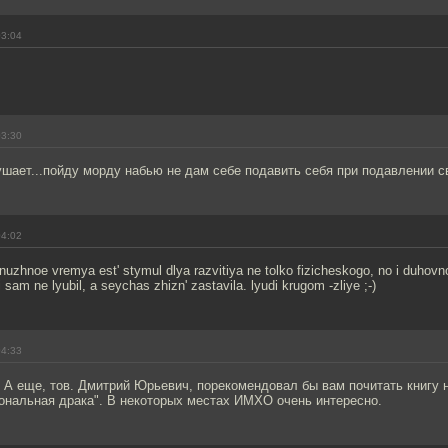
03:04
03:30
ушает...пойду морду набью не дам себе подавить себя при подавлении св
04:02
nuzhnoe vremya est' stymul dlya razvitiya ne tolko fizicheskogo, no i duhovn
 sam ne lyubil, a seychas zhizn' zastavila. lyudi krugom -zliye ;-)
04:33
! А еще, тов. Дмитрий Юрьевич, порекомендовал бы вам почитать книгу 
ональная драка". В некоторых местах ИМХО очень интересно.