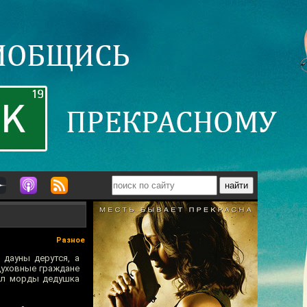
Разное
 дауны дерутся, а
духовные граждане
бил морды дедушка