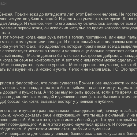
08:24
енсея. Практически до пятидесяти лет, этот Великий человек. Не посте
свое искусство убивать людей. И делать он умел это мастерски. Легко 
дал Айкидо. И главное, чем по его замыслу отличалось айкидо от всего 
 элемент первой атаки, он исключил импульс во время которого атакую
 тело.
в тот момент, когда наша рука летит в голову противника, или наши пал
ш мозг в этом кулаке или пальцах. И в этот самый миг с человеком можн
эсиба учел тот факт, что адреналин, который практически всегда выделя
е способствует ясности в голове и человек еще больше перестает себя 
льный вывод - Мысли должны быть ясные, настроение добрым, а напад
я когда он себя не контролирует. А вот что с ним потом можно сделать - 
 Можно аккуратно, гуманно уронить. Можно уронить негуманно, так чтоб
ать или изувечить, а можно и убить. Легко и не напрягаясь. НО. Это про
арился в философию, что люди существа Божии и без надобности их лом
ь понять, что нападать на кого бы то нибыло - опасно и могут сделать 
 добрым и пушистым. А что бы ему ни быть добрым, если в то время, к
 равно двигался как молодой и учеников своих (кстати бывших к тому в
до) бросал как котят, вызывая восторг у учеников и публики.
много лет и куча его расплодившихся последователей, почему-то забыла,
обрым, нужно доказать себе и окружающим, что ты еще и сильный. И не 
асно сильный. А для этого, нужно иметь боевой дух. Тот дух, который н
яет побеждающего. А для этого нужно научиться драться. И побеждать 
победителем. А уже потом можно стать добрым и гуманным.
ки" и превратили для своих учеников, боевое реальное искусство в бале