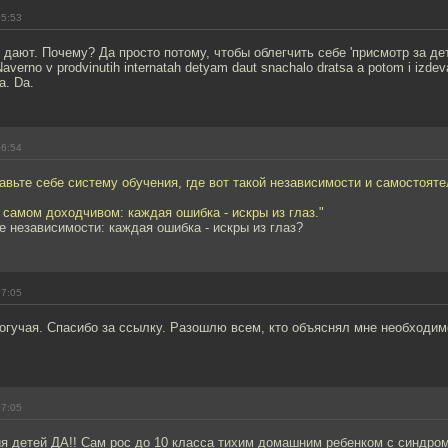
05:53
 дают. Почему? Да просто потому, чтобы облегчить себе 'присмотр за дет
verno v prodvinutih internatah detyam daut snachalo dratsa a potom i izdev
a. Da.
06:54
авьте себе систему обучения, где вот такой независимости и самостояте
 самом доходчивом: каждая ошибка - искры из глаз."
е независимости: каждая ошибка - искры из глаз?
07:05
огучая. Спасибо за ссылку. Разошлю всем, кто объяснял мне необходим
07:05
ия детей ДА!! Сам рос до 10 класса тихим домашним ребенком с синдр