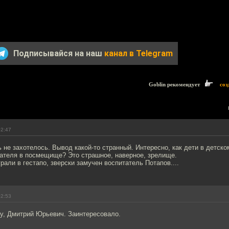
Подписывайся на наш
канал в Telegram
Goblin рекомендует
соз
02:47
 не захотелось. Вывод какой-то странный. Интересно, как дети в детско
тателя в посмещище? Это страшное, наверное, зрелище.
грали в гестапо, зверски замучен воспитатель Потапов....
02:53
ку, Дмитрий Юрьевич. Заинтересовало.