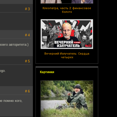
Клеопатра, часть 2: финансовое
# 3
болото
# 4
оего авторитета:)
Вечерний Излучатель: Сердца
четырех
# 5
ogo.
Картинки
# 6
не помню кого,