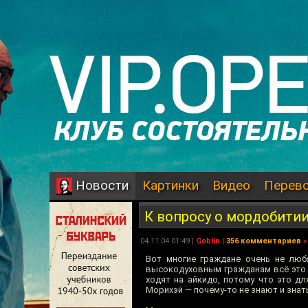
Картинки
Видео
Перев
Новости
К вопросу о мордобити
04.11.04 01:49 |
Goblin
|
356 комментариев
»
Вот многие граждане очень не любя
высокодуховным гражданам всё это 
ходят на айкидо, потому что это д
Морихэй — почему-то не знают и знать