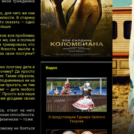
о мной гражданина
о, для чего же они
елюсти. В старину
то сказать — одно
ольше.
иков все проблемы
я же, как и полный
а тренировках, что
 Ясность мысли в
за свои поступки?
нно поэтому дети и
Видео
Почему? Да просто
ия. Таким образом,
 подчиненных ни на
ни прыгать, ни тем
 миг — дети любого
'. Просто все наше
 же уродами своих
а, ответ на него
еские способности.
О предстоящем Турнире Святого
 физически — тоже.
Георгия
самому не бояться