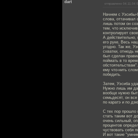
dart
отправлено 04.11.04 
Начнем с Уэсибы-С
слова, оттачивал 
лишь потом он соз
тем, что исключив
контролирует свое
А действительно, 
его руке, Весь на
угодно. Так же, У
схватки, отнюдь н
был сделан прави
поймать в то врем
обстоятельствам".
ему что-нить слом
победить.
Затем, Уэсиба уд
Нужно лишь им дат
вообще нужно быть
семьдесят, он все
по каратэ и по дзю
С тех пор прошло 
стать таким вот д
очень сильный, оп
процентов определ
чуствовать себя 
И вот такие "умни