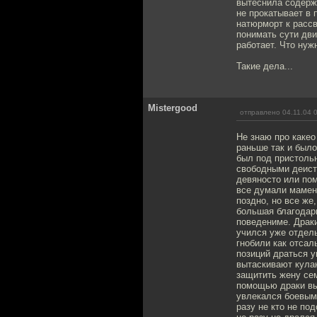
вытеснила содержа
не прокатывает в 
натюрморт к рассв
понимать сути дви
работает. Что нуж
Такие дела...
Mistergood
отправлено 04.11.04 
Не знаю про какео
раньше так и было
был под пристольн
свободными деиств
девяносто или пом
все думали мамень
поздно, но все же
большая благодарн
поведениме. Драки
учился уже отдел
гнобили как отсал
позиций драться у
вытаскивают кулак
защитить жену сем
помощью драки выс
увлекался боевым
разу не кто не по