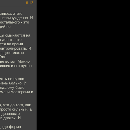
# 12
сняюсь этого
и непринужденно. И
остального - это
щий не
ьцы смыкаются на
о делать что
ется во время
контролировать. И
ающего можно
"по
 не встал. Можно
тивник и его нужно
ать не нужно.
очень больно. И
огда ему было
ремени мастерами и
 что до того, как
просто сильный, а
а девяносто
в драках. И
т, где форма