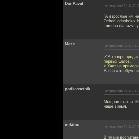
Dor.Pavel
отправлено 04.11.04 
"А взрослые им не
Ochen' odnoboko. Na
immeno dla razvitiy
Maze
отправлено 04.11.04 
>"А теперь предст
первых шагов.
> Учат на примере
Разве это обучени
podkassetnik
отправлено 04.11.04 
Мощная статья. М
наше время.
mikitos
отправлено 04.11.04 
В плане воспитан