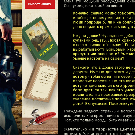
Меня эти мощные рассуждения очен
Сенчукова, в которой он пишет:
Конечно, сейчас модно говорить,
вообще, и почему мы все-таки 
люди попроще были и не боялис
дело не уметь применять силу, а
Не для драки? Ну ладно — дейс
кулаками решать. Любая крайнос
отказ от всякого 'насилия'. Есл
вырабатывают? Бойцовый хара
присутствии опасности? Умение
Умение настоять на своем?
Скажете, что в драке этого не 
дерутся. Именно для этого и д
потому, чтобы облегчить себе 'п
взрослые неосознанно становятс
йоту не приблизился к его уровн
боле драться так, как это умею
воспитателя в посмешище превра
хваленое воспитание плодит ур
детей. Вынуждены. Поскольку ина
Граждане задают странный вопрос
исключительно прост: ничего не дума
Тот, кто только морды бить умеет и н
Желательно и в творчестве Цветаев
получить. Удивительно, что это кому-