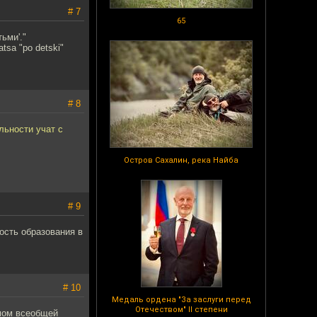
# 7
65
ьми'."
atsa "po detski"
# 8
льности учат с
Остров Сахалин, река Найба
# 9
ость образования в
# 10
Медаль ордена "За заслуги перед
Отечеством" II степени
омом всеобщей