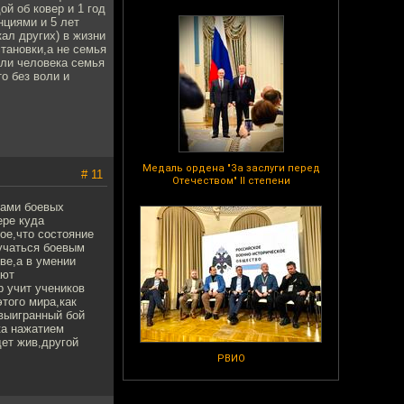
ой об ковер и 1 год
циями и 5 лет
кал других) в жизни
тановки,а не семья
сли человека семья
о без воли и
Медаль ордена "За заслуги перед
# 11
Отечеством" II степени
лами боевых
ере куда
ое,что состояние
учаться боевым
ве,а в умении
ают
р учит учеников
того мира,как
 выигранный бой
ка нажатием
ет жив,другой
РВИО