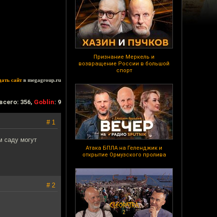
Признание Меркель и
возвращение России в большой
спорт
дать сайт
в megagroup.ru
всего: 356,
Goblin
: 9
# 1
м саду могут
Атака БПЛА на Геленджик и
открытие Ормузского пролива
# 2