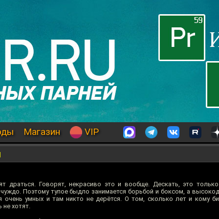
оды
Магазин
VIP
и
т драться. Говорят, некрасиво это и вообще. Дескать, это только
чуждо. Поэтому тупое быдло занимается борьбой и боксом, а высоко
ля очень умных и там никто не дерётся. О том, сколько лет и кому 
 не хотят.