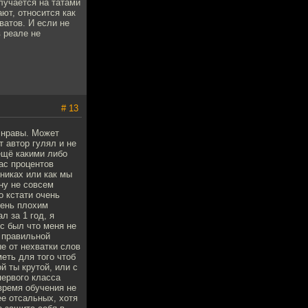
олучается на татами
ают, относится как
ватов. И если не
в реале не
# 13
и нравы. Может
т автор гулял и не
ещё какими либо
ас процентов
чниках или как мы
ну не совсем
о кстати очень
чень плохим
л за 1 год, я
с был что меня не
 правильной
е от нехватки слов
еть для того чтоб
й ты крутой, или с
первого класса
время обучения не
ее отсальных, хотя