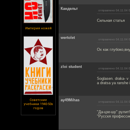
Кандельт
отправлено 04.11.04 
Сильная статья
Империя ножей
wertolet
отправлено 04.11.04 
Ох как глубоко,вн
zloi student
отправлено 04.11.04 
Soglasen. draka- v 
a dratsa ya ranshe i
ay49Mihas
Советские
отправлено 04.11.04 
учебники 1940-50х
годов
"Да-цзе-шу" рулит
"Русскя професси