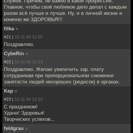
службе. Причем, не важно в какой профессии.
Главное, чтобы своё любимое дело делал с каждым
разом всё лучше и лучше. Ну, и в личной жизни и
конечно же ЗДОРОВЬЯ!!!
filka
»
#21 |
10.11.04 11:59
Поздравляю.
CybeRin
»
#22 |
10.11.04 12:13
Поздравляю. Желаю увеличить зар. плату
сотрудникам при пропорциональном снижении
занятости людей нехороших (редисок) в органах.
Kep
»
#23 |
10.11.04 12:22
С праздником!
Удачи! Здоровья!
Творческих успехов...
feldgrau
»