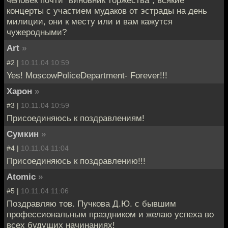
человек почти "виновник торжества", всякие
концерты с участием мудаков от эстрады на день
милиции, они к месту или и вам кажутся
чужеродными?
Art
»
#2 |
10.11.04 10:59
Yes! MoscowPoliceDepartment- Forever!!!
Харон
»
#3 |
10.11.04 10:59
Присоединяюсь к поздравлениям!
Сумкин
»
#4 |
10.11.04 11:04
Присоединяюсь к поздравлению!!!
Atomic
»
#5 |
10.11.04 11:06
Поздравляю тов. Пучкова Д.Ю. с бывшим
профессиональным праздником и желаю успеха во
всех будущих начинаниях!