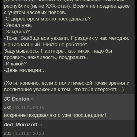
республик (ныне ХХХ-стан). Время не позднее даже
с учетом часовых поясов.
-С директором можно поеседовать?
-Уехал уже.
-Замдира?
-Тоже. Ваабщэ всэ уехали. Праздник у нас чегодня.
Национальный. Никто не работает.
Задумываюсь. Партнеры, как-никак, надо бы
проявить вежливость, поздравить.
-И какой?
-День милиции...
(Хотя, конечно, если с политической точки зрения и
воспитания уважения к тем, кто тебя стережет....)
JC Denton
»
#80 |
13.11.04 06:15
искренне поздравляю с уже просшедшим!
ded_Morozoff
»
#81 |
15.11.04 20:23