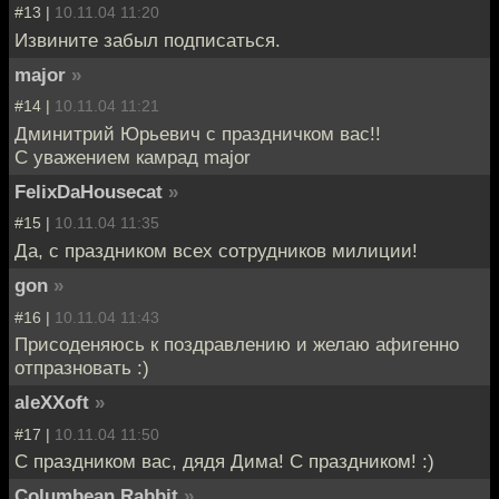
#13 |
10.11.04 11:20
Извините забыл подписаться.
major
»
#14 |
10.11.04 11:21
Дминитрий Юрьевич с праздничком вас!!
С уважением камрад major
FelixDaHousecat
»
#15 |
10.11.04 11:35
Да, с праздником всех сотрудников милиции!
gon
»
#16 |
10.11.04 11:43
Присоденяюсь к поздравлению и желаю афигенно
отпразновать :)
aleXXoft
»
#17 |
10.11.04 11:50
С праздником вас, дядя Дима! С праздником! :)
Columbean Rabbit
»