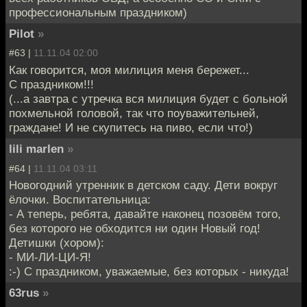
профессиональным праздником)
Pilot
»
#63 |
11.11.04 02:00
Как говорится, моя милиция меня бережет...
С праздником!!!
(...а завтра с утречка вся милиция будет с больной
похмельной головой, так что поуважительней,
граждане! И не скупитесь на пиво, если что!)
lili marlen
»
#64 |
11.11.04 03:11
Новогодний утренник в детском саду. Дети вокруг
ёлочки. Воспитательница:
- А теперь, ребята, давайте наконец позовём того,
без которого не обходится ни один Новый год!
Детишки (хором):
- МИ-ЛИ-ЦИ-Я!
:-) С праздником, уважаемые, без которых - никуда!
63rus
»