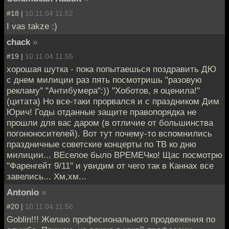
#18 |
10.11.04 11:52
I vas takze :)
chack
»
#19 |
10.11.04 11:55
хорошая шутка - пока попытаешься поздравить ДЮ
с днем милиции раз пять посмотришь "разовую
рекламу" "Антибумера":)) "Хоботов, я оценила!"
(цитата) Но все-таки прорвался и с праздником Дим
Юрич! Годы отданные защите правопорядка не
прошли для вас даром (в отличие от большинства
погононосителей). Вот тут почему-то вспомнились
праздничные советские концерты по ТВ ко дню
милиции... ВЕселое было ВРЕМЕЧко! Щас посмотрю
"Фаренгейт 9/11" и увидим от чего так в Каннах все
завелись... Хм,хм...
Antonio
»
#20 |
10.11.04 11:56
Goblin!!! Желаю професионального продвежения по