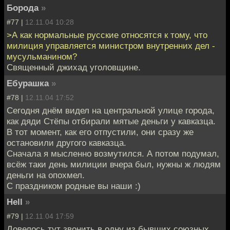
Борода
»
#77 |
12.11.04 10:28
>А как нормальные русские относятся к тому, что
милиция управляется министром внутренних дел -
мусульманином?
Священный джихад уголовщине.
Ебурашка
»
#78 |
12.11.04 17:52
Сегодня днём видел на центральной улице города,
как дяди Стёпы отбирали мятые деньги у кавказца.
В тот момент, как его отпустили, они сразу же
остановили другого кавказца.
Сначала я мысленно возмутился. А потом подумал,
всёж таки день милиции вчера был, нужны ж людям
деньги на опохмел.
С праздником родные вы наши :)
Hell
»
#79 |
12.11.04 17:59
Довелось тут звонить в одну из бывших союзных