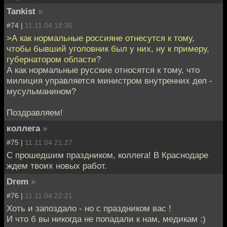
Tankist
»
#74 |
11.11.04 18:36
>А как нормальные россияне отнесутся к тому,
чтобы бывший уголовник был у них, ну к примеру,
губернатором области?
А как нормальные русские относятся к тому, что
милиция управляется министром внутренних дел -
мусульманином?
Поздравляем!
коллега
»
#75 |
11.11.04 21:27
С прошедшим праздником, коллега! В Краснодаре
ждем твоих новых работ.
Drem
»
#76 |
11.11.04 22:21
Хоть и запоздало - но с праздником вас !
И что б вы никогда не попадали к нам, медикам :)