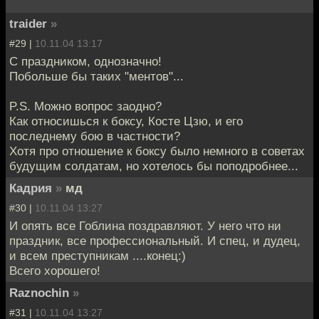
traider
»
#29 |
10.11.04 13:17
С праздником, однозначно!
Побольше бы таких "ментов"...
P.S. Можно вопрос заодно?
Как относишься к боксу, Косте Цзю, и его
последнему бою в частности?
Хотя про отношение к боксу было немного в советах
будущим солдатам, но хотелось бы поподробнее...
Кадрия
»
мд
#30 |
10.11.04 13:27
И опять все Гоблина поздравляют. У него что ни
праздник, все профессиональный. И спец, и дудец,
и всем преступникам ....конец:)
Всего хорошего!
Raznochin
»
#31 |
10.11.04 13:27