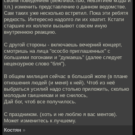
своим поведением (вежливостью, невзятием мзды и
т.п.) изменить представление о данном ведомстве.
Сам таких уже несколько встретил. Пока эти ребятя
редкость. Интересно надолго ли их хватит. Кстати
старшие их коллеги вызывют совсем иную
внутреннюю реакцию.
С другой стороны - включаешь вечерний концерт,
смотришь на лица "ососбо приглашенных" с
большими погонами и "думаешь" (далее следует
нецензурное слово "бля").
В общем милиция сейчас в большой жопе (в плане
отношения людей (и меня) к ней). Чтоб из неё
выбраться усилий надо столько приложить, сколько
молодым гаишникам и не снилось,
Дай бог, чтоб все получилось.
С праздником. (хоть и не люблю я вас ментов).
Может изменитесь к лучшему.
Костян
»