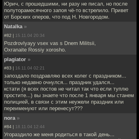
Юрич, с прошедшими, ни разу не писал, но после
полуторамесячного запоя чё-то встрелило. Привет
от Борских оперов, что под Н. Новгородом.
Natalka
»
#82 |
15.11.04 20:34
Pozdrovlyayy vsex vas s Dnem Militsii,
Oxranaite Rossiy xorosho.
plagiator
»
#83 |
16.11.04 02:21
запоздало поздравляю всех колег с праздником...
только недавно очнулся... праздник удался...
кстати (я всех постов не читал так что если туплю
простите...) вы знаете что после 1 января мы станем
полицией, в связи с этим неужели праздник или
переименуют или перенесут???
nora
»
#84 |
18.11.04 12:44
Угораздило же меня родиться в такой день...