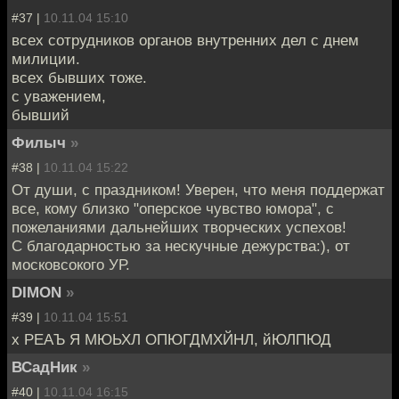
#37 |
10.11.04 15:10
всех сотрудников органов внутренних дел с днем
милиции.
всех бывших тоже.
с уважением,
бывший
Филыч
»
#38 |
10.11.04 15:22
От души, с праздником! Уверен, что меня поддержат
все, кому близко "оперское чувство юмора", с
пожеланиями дальнейших творческих успехов!
С благодарностью за нескучные дежурства:), от
московсокого УР.
DIMON
»
#39 |
10.11.04 15:51
х РЕАЪ Я МЮЬХЛ ОПЮГДМХЙНЛ, йЮЛПЮД
ВСадНик
»
#40 |
10.11.04 16:15