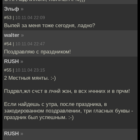
Эльф
»
#53 |
10.11.04 22:09
Выпей за меня тоже сегодня, ладно?
walter
»
#54 |
10.11.04 22:47
Поздравляю с праздником!
RUSH
»
#55 |
10.11.04 23:15
2 Местныя мянты. :-)
Пздрвл,жл счст в лчнй жзн, в всх нчнних и в прчм!
Если найдешь с утра, после праздника, в
закодированном поздравлении, три гласных буквы -
праздник был успешным. :-)
RUSH
»