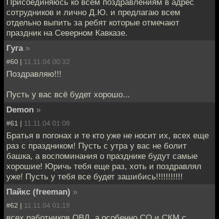
Присоединяюсь ко всем поздравлениям в адрес
cотрудников и лично Д.Ю. и предлагаю всем
отдельно выпить за ребят которые отмечают
праздник на Северном Кавказе.
Гуга
»
#60 |
11.11.04 00:32
Поздравляю!!!
Пусть у вас всё будет хорошо...
Demon
»
#61 |
11.11.04 01:08
Братья в погонах и те кто уже не носит их, всех еще
раз с праздником! Пусть с утра у вас не болит
башка, а воспоминания о празднике будут самые
хорошие! Юричь тебя еще раз, хоть и поздравлял
уже! Пусть у тебя все будет зашибись!!!!!!!!!!!
Пайкс (freeman)
»
#62 |
11.11.04 01:19
всех работников ОВД, а особенно СО и СКМ с