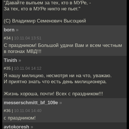
"Давайте выпьем за тех, кто в МУРе, -
За тех, кто в МУРе никто не пьет."
(C) Владимир Семенович Высоцкий
born
»
#34 |
10.11.04 13:51
С праздником! Большой удачи Вам и всем честным
в погонах МВД!!!
Tinith
»
#35 |
10.11.04 14:12
Я нашу милицию, несмотря ни на что, уважаю.
И приятно знать что есть день милиционера.
Жизнь хороша, почти! Всех с праздником!!!
messerschmitt_bf_109e
»
#36 |
10.11.04 14:40
с праздником!
avtokoresh
»