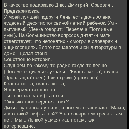
В качестве подарка ко Дню, Дмитрий Юрьевич!.
Предвариловка.
У моей лучшей подруги Лены есть дочь Алена,
чудесный десятисполовинойлетний ребенок. Ум -
пытливый (Ленка говорит: 'Передача 'Потливые
умы'). На большинство вопросов дитятки мать
ответствует: что непонятно - смотри в словарях и
энциклопциях. Благо познавательной литературы в
доме - целая стена.
Собственно история.
Слушаем по какому-то радио какую-то песню.
(Потом специально узнали - 'Кванта коста', группа
'Пропаганда' поет.) Там строки (примерно):
Кванта коста, кванта коста,
Я поверила так просто.
Ты спросил, у лифта стоя:
'Сколько твое сердце стоит?'
Дитя слушало-слушало, а потом спрашивает: 'Мама,
а кто такой лифтастой? Я в словаре смотрела - там
нет:' Мы с Ленкой усмеялись потом, как
потерпевшие.