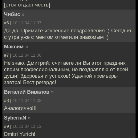
[стоя отдает честь]
Чибис
»
#6 |
10.11.04 11:07
Да-да. Примите искренние поздравления :) Сегодня
с утра уже с ментом отметили знакомым :)
Максим
»
#7 |
10.11.04 11:08
Не знаю, Дмитрий, считаете ли Вы этот праздник
своим профессиональным, но поздравляю от всей
души! Здоровья и успехов! Удачной премьеры
завтра! Бест регардс!
Виталий Вивалов
»
#8 |
10.11.04 11:09
Аналогично!!!
SyberiaN
»
#9 |
10.11.04 11:12
Dmitri Yurich!