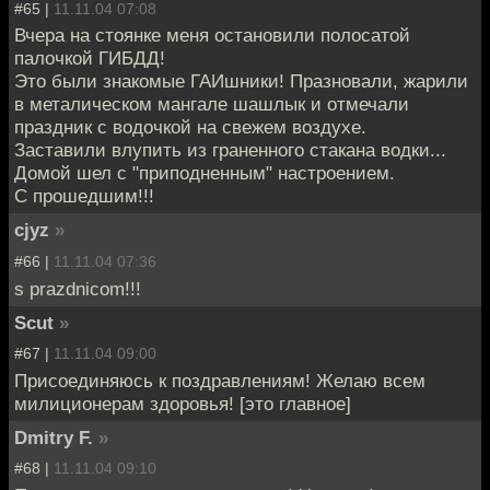
#65 |
11.11.04 07:08
Вчера на стоянке меня остановили полосатой
палочкой ГИБДД!
Это были знакомые ГАИшники! Празновали, жарили
в металическом мангале шашлык и отмечали
праздник с водочкой на свежем воздухе.
Заставили влупить из граненного стакана водки...
Домой шел с "приподненным" настроением.
С прошедшим!!!
cjyz
»
#66 |
11.11.04 07:36
s prazdnicom!!!
Scut
»
#67 |
11.11.04 09:00
Присоединяюсь к поздравлениям! Желаю всем
милиционерам здоровья! [это главное]
Dmitry F.
»
#68 |
11.11.04 09:10