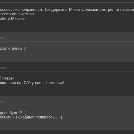
ссссссьма понравился. Так держать. Много фильмов смотрел, в перево
просто не приемлю.
забж в Минске
00:28
различались ?
00:45
Питере!
явления на DVD у нас в Германии!
00:50
р не будет? :(
лавках к выходным появилось... :)