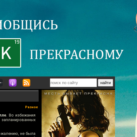
Разное
лле
. Во избежания
в запланированных
сожалению, не была