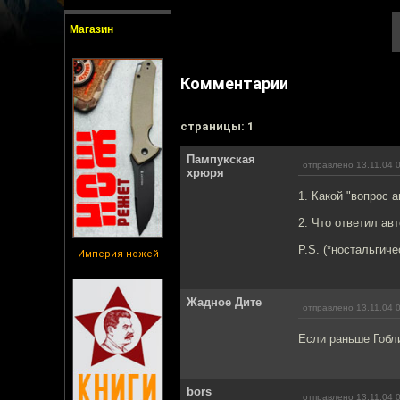
Магазин
Комментарии
cтраницы: 1
Пампукская
отправлено 13.11.04 
хрюря
1. Какой "вопрос 
2. Что ответил ав
P.S. (*ностальгич
Империя ножей
Жадное Дите
отправлено 13.11.04 
Если раньше Гобл
bors
отправлено 13.11.04 