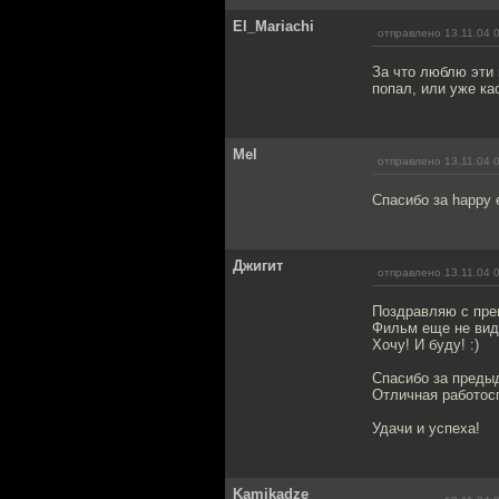
El_Mariachi
отправлено 13.11.04 
За что люблю эти 
попал, или уже к
Mel
отправлено 13.11.04 
Спасибо за happy 
Джигит
отправлено 13.11.04 
Поздравляю с прем
Фильм еще не вид
Хочу! И буду! :)
Спасибо за преды
Отличная работосп
Удачи и успеха!
Kamikadze