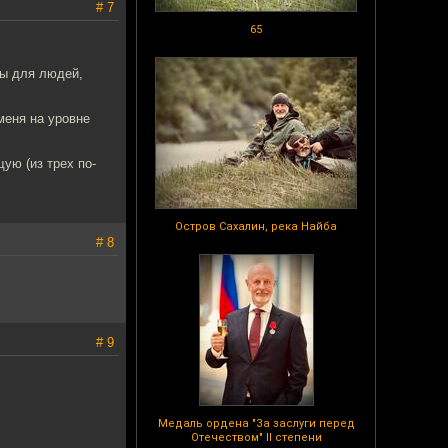
# 7
65
ны для людей,
 меня на уровне
ую (из трех по-
Остров Сахалин, река Найба
# 8
# 9
Медаль ордена "За заслуги перед
Отечеством" II степени