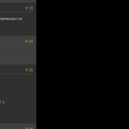
# 13
а премьеры не
# 14
# 15
 :)