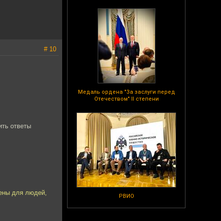
# 10
Медаль ордена "За заслуги перед
Отечеством" II степени
ить ответы
оены для людей,
РВИО