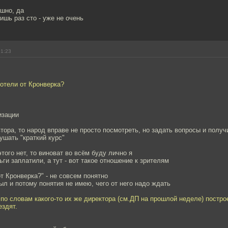
ешно, да
ишь раз сто - уже не очень
01:23
хотели от Кронверка?
изации
тора, то народ вправе не просто посмотреть, но задать вопросы и получ
ушать "краткий курс"
этого нет, то виноват во всём буду лично я
ги заплатили, а тут - вот такое отношение к зрителям
от Кронверка?" - не совсем понятно
был и потому понятия не имею, чего от него надо ждать
 по словам какого-то их же директора (см.ДП на прошлой неделе) постр
ездят.