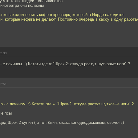
у что таких людей - большинство
кинотеатра они полезны
нько заходил попить кофе в кронверк, который в Норде находится.
, которые нефига не делают. Постоянно очередь в кассу в одну работа
02:33
- с почином. :) Кстати где ж "Шрек-2: откуда растут шутковые ноги" ?
02:51
о - с почином. :) Кстати где ж "Шрек-2: откуда растут шутковые ноги" ?
ые псы
 двд Шрек 2 купил ( и тот, блин, оказался однодисковым, сволочь)