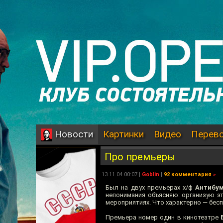
Картинки
Видео
Перев
Новости
Про премьеры
13.11.04 00:07 |
Goblin
|
92 комментария
»
Был на двух премьерах х/ф
Антибу
непонимания объясняю: организую э
мероприятиях. Что характерно — бесп
Премьера номер один в кинотеатре