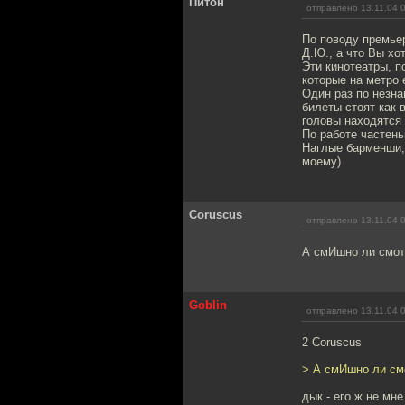
Питон
отправлено 13.11.04 
По поводу премьер
Д.Ю., а что Вы хо
Эти кинотеатры, п
которые на метро 
Один раз по незна
билеты стоят как в
головы находятся 
По работе частень
Наглые барменши, 
моему)
Coruscus
отправлено 13.11.04 
А смИшно ли смот
Goblin
отправлено 13.11.04 
2 Coruscus
> А смИшно ли см
дык - его ж не мн