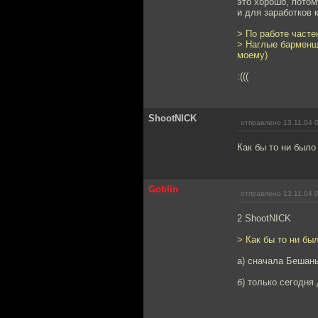
это хорошо, потом
и для заработков 
> По работе часте
> Наглые барменши
моему)
:(((
ShootNICK
отправлено 13.11.04 
Как бы то ни было 
Goblin
отправлено 13.11.04 
2 ShootNICK
> Как бы то ни был
а) сначала Бешан
б) только сегодня