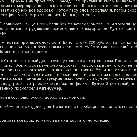
нно — времени на просмотр и беседы со зрителями было выделено 
росмотр мероприятие — отсутствовало. В результате перед нача
азал как у них всё здорово. Потом пару слов проблеял я, потом скор
рели фильм и быстро разошлись. Мощно, нет слов.
" принимать пищу. Принимали без фанатизма, умеренно. Алкоголя не
остановлен сотрудниками правоохранительных органов. Дул в какие-то
ием.
— полная противоположность. Билет стоил 300 рублей. За час до п
 бесплатной едой и бесплатным же алкоголем "сколько выпьешь". Я б
о многие не растерялись.
ю Стогова, который достаточно успешно рулил процессом. Провели ко
призы. Все, кто хотел чего-то спросить — спросили, всем, кто хотел ч
роприятия напрыгнули знатные девки-стриптизёрши и пустились в 
ся. После чего, собственно, набравшийся впечатлений народ прошёл 
ьтика
Алёша Попович и Тугарин Змей
, отличный мультик Константина
давец
, ролик из рабочих материалов фильма
Бумер 2
(который, по 
ственно, посмотрели
Антибумер
.
мам и без приключений добрался домой сам.
ятий — просто чудовищная. Испытываю серьёзную неловкость перед те
ба раза всё прошло, на мой взгляд, достаточно успешно.