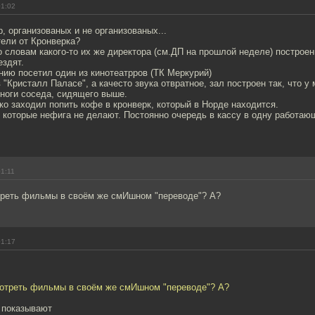
01:02
, организованых и не организованых...
тели от Кронверка?
о словам какого-то их же директора (см.ДП на прошлой неделе) построе
ездят.
нию посетил один из кинотеатрров (ТК Меркурий)
 "Кристалл Паласе", а качесто звука отвратное, зал построен так, что у
ноги соседа, сидящего выше.
ко заходил попить кофе в кронверк, который в Норде находится.
которые нефига не делают. Постоянно очередь в кассу в одну работающ
01:11
реть фильмы в своём же смИшном "переводе"? А?
01:17
отреть фильмы в своём же смИшном "переводе"? А?
е показывают