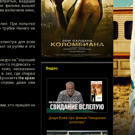
впритык, ведущий
лом фильма вышел
ее включили кино,
 пил. При попытке
 трубки. Ничего не
росмотра для всех
ыл за рулём и эта
нкурс на "хороший
его-то подписать —
Видео
пляс, несказанно
в зал, где сперва
 Бронзита
На краю
слухам, даже сам
ми, кто пришёл на
Дядя Вова про фильм "Свидание
вслепую"