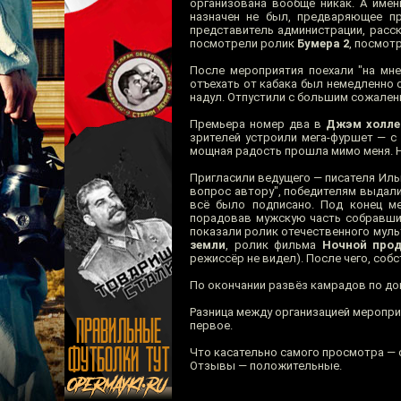
организована вообще никак. А име
назначен не был, предваряющее п
представитель администрации, расск
посмотрели ролик
Бумера 2
, посмот
После мероприятия поехали "на мне
отъехать от кабака был немедленно 
надул. Отпустили с большим сожален
Премьера номер два в
Джэм холле
зрителей устроили мега-фуршет — с
мощная радость прошла мимо меня. Н
Пригласили ведущего — писателя Иль
вопрос автору", победителям выдали 
всё было подписано. Под конец ме
порадовав мужскую часть собравших
показали ролик отечественного мул
земли
, ролик фильма
Ночной про
режиссёр не видел). После чего, соб
По окончании развёз камрадов по до
Разница между организацией меропри
первое.
Что касательно самого просмотра — о
Отзывы — положительные.