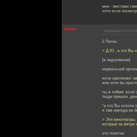
мне - местами см
хотя если посмотр
Goblin
отправлено 13.11.04 
2 Питон
> Д.Ю., а что Вы 
[в недоумении]
нормальной орган
если завлекают ав
или хотя бы просл
ты ж пойми: если 
люди пришли, день
"а что Вы хотели 
я там никогда не 
> Эти кинотеатры,
которые на метро 
это понятно