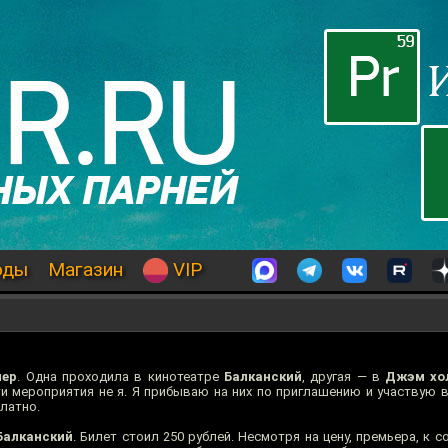
оды
Магазин
VIP
мер
. Одна проходила в кинотеатре
Балканский
, другая — в
Джэм хо
ти мероприятия не я. Я прибываю на них по приглашению и участвую 
латно.
Балканский
. Билет стоил 250 рублей. Несмотря на цену, премьера, к 