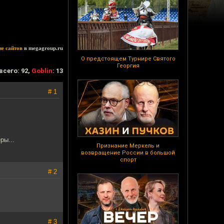
ие сайтов
в megagroup.ru
О предстоящем Турнире Святого
Георгия
всего: 92,
Goblin
: 13
# 1
ры...
Признание Меркель и
возвращение России в большой
спорт
# 2
# 3