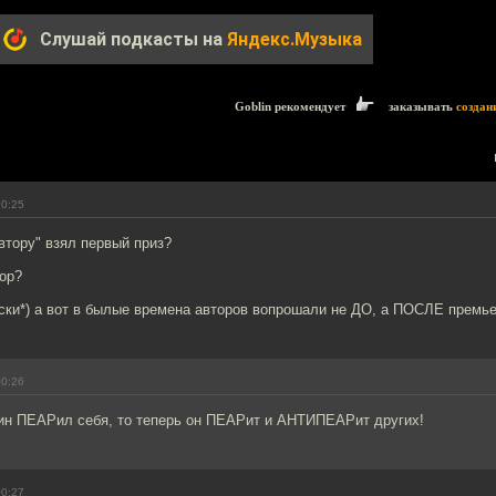
Слушай подкасты на
Яндекс.Музыка
Goblin рекомендует
заказывать
создан
00:25
автору" взял первый приз?
тор?
ески*) а вот в былые времена авторов вопрошали не ДО, а ПОСЛЕ премье
00:26
ин ПЕАРил себя, то теперь он ПЕАРит и АНТИПЕАРит других!
00:27