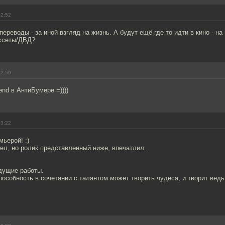
02:52
переводы - за иной взгляд на жизнь. А будут ещё где то идти в кино - н
ассеты/ДВД?
02:59
end в АнтиБумере =))))
03:22
ьерой! :)
ел, но ролик представленный ниже, впечатлил.
дущие работы.
особность в сочетании с талантом может творить чудеса, и творит ведь!