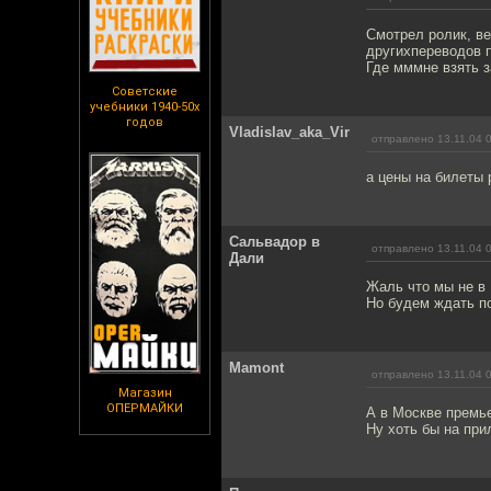
Смотрел ролик, ве
другихпереводов 
Где мммне взять 
Советские
учебники 1940-50х
годов
Vladislav_aka_Vir
отправлено 13.11.04 
а цены на билеты 
Сальвадор в
отправлено 13.11.04 
Дали
Жаль что мы не в 
Но будем ждать по
Mamont
отправлено 13.11.04 
Магазин
ОПЕРМАЙКИ
А в Москве премье
Ну хоть бы на при