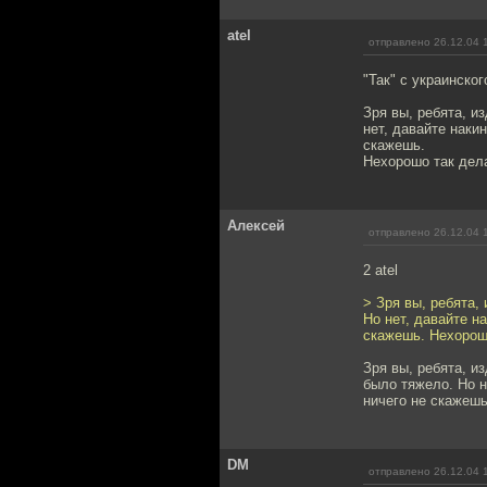
atel
отправлено 26.12.04 
"Так" с украинског
Зря вы, ребята, и
нет, давайте наки
скажешь.
Нехорошо так дела
Алексей
отправлено 26.12.04 
2 atel
> Зря вы, ребята,
Но нет, давайте н
скажешь. Нехорошо
Зря вы, ребята, и
было тяжело. Но н
ничего не скажешь
DM
отправлено 26.12.04 