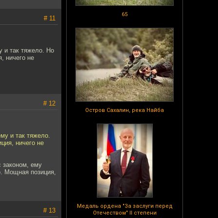
65
# 11
 и так тяжело. Но
, ничего не
# 12
Остров Сахалин, река Найба
му и так тяжело.
ция, ничего не
с законом, ему
о. Мощная позиция,
Медаль ордена "За заслуги перед
# 13
Отечеством" II степени