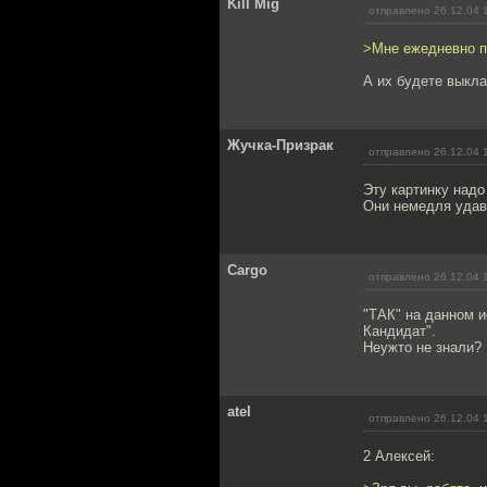
Kill Mig
отправлено 26.12.04 
>Мне ежедневно пр
А их будете выкл
Жучка-Призрак
отправлено 26.12.04 
Эту картинку надо
Они немедля удав
Cargo
отправлено 26.12.04 
"ТАК" на данном и
Кандидат".
Неужто не знали?
atel
отправлено 26.12.04 
2 Алексей: