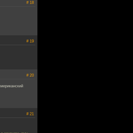
# 18
# 19
# 20
Американский
# 21