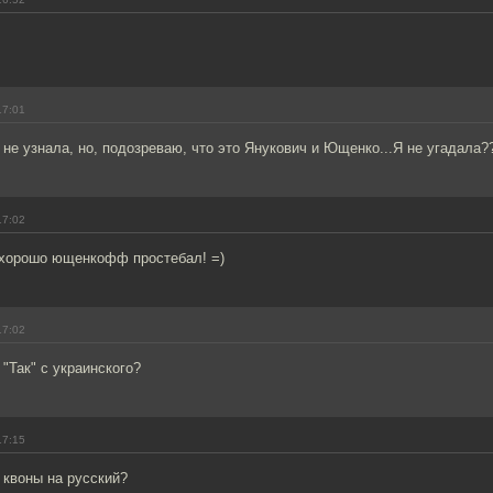
17:01
 не узнала, но, подозреваю, что это Янукович и Ющенко...Я не угадала?
17:02
 хорошо ющенкофф простебал! =)
17:02
 "Так" с украинского?
17:15
 квоны на русский?