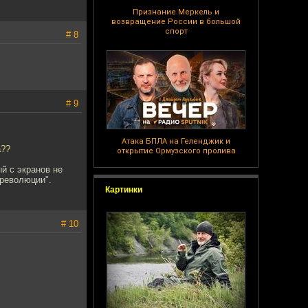
Признание Меркель и
возвращение России в большой
спорт
# 8
# 9
Атака БПЛА на Геленджик и
а??
открытие Ормузского пролива
й с экранов не
"революции".
Картинки
# 10