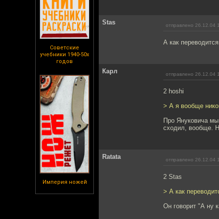
Stas
отправлено 26.12.04 
А как переводится 
Советские
учебники 1940-50х
годов
Карл
отправлено 26.12.04 
2 hoshi
> А я вообще нико
Про Януковича мы 
сходил, вообще. Н
Ratata
отправлено 26.12.04 
2 Stas
Империя ножей
> А как переводитс
Он говорит "А ну к