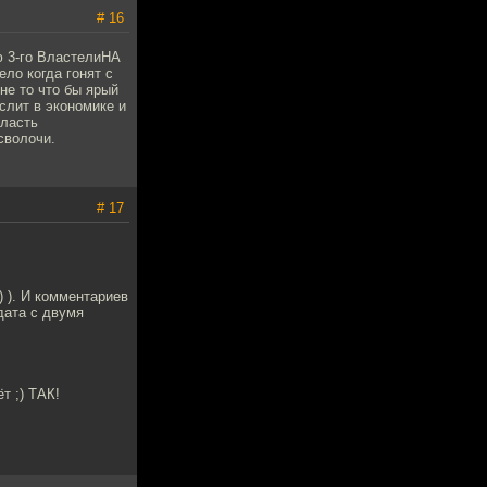
# 16
ю 3-го ВластелиНА
ло когда гонят с
 не то что бы ярый
слит в экономике и
власть
сволочи.
# 17
) ). И комментариев
дата с двумя
т ;) ТАК!