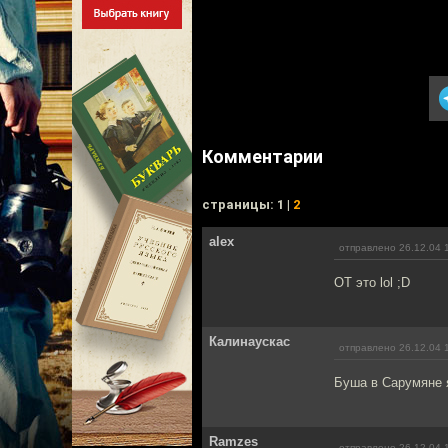
Комментарии
cтраницы: 1 |
2
alex
отправлено 26.12.04 
ОТ это lol ;D
Калинаускас
отправлено 26.12.04 
Буша в Сарумяне я 
Ramzes
отправлено 26.12.04 