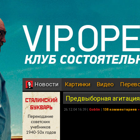
Картинки
Видео
Перев
Новости
Предвыборная агитация
26.12.04 16:39 |
Goblin
|
138 комментариев
»