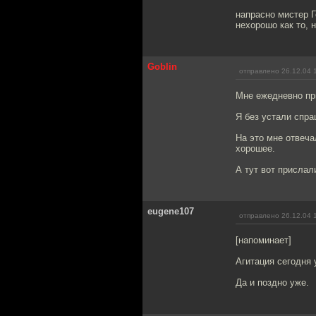
напрасно мистер Г
нехорошо как то, 
Goblin
отправлено 26.12.04 
Мне ежедневно при
Я без устали спра
На это мне отвеча
хорошее.
А тут вот прислал
eugene107
отправлено 26.12.04 
[напоминает]
Агитация сегодня 
Да и поздно уже.