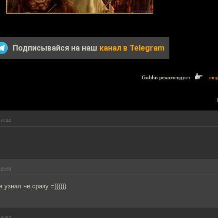
Подписывайся на наш
канал в Telegram
Goblin рекомендует
соз
16:44
16:46
узнал не сразу =))))))
16:52