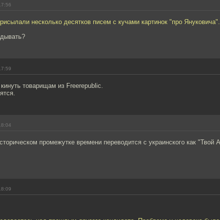
17:56
исылали несколько десятков писем с кучами картинок "про Януковича".
адывать?
17:59
 кинуть товарищам из Freerepublic.
ятся.
18:04
сторическом промежутке времени переводится с украинского как "Твой 
18:09