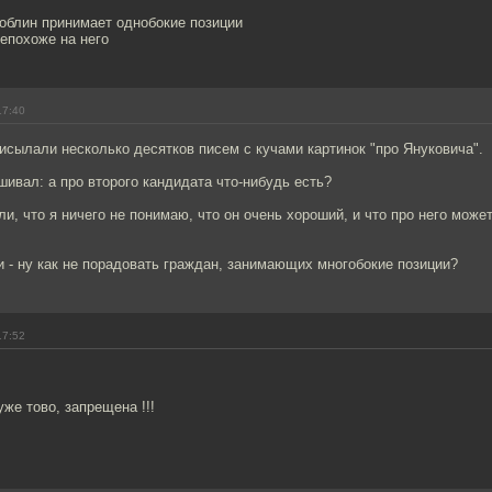
облин принимает однобокие позиции
непохоже на него
17:40
сылали несколько десятков писем с кучами картинок "про Януковича".
шивал: а про второго кандидата что-нибудь есть?
ли, что я ничего не понимаю, что он очень хороший, и что про него може
и - ну как не порадовать граждан, занимающих многобокие позиции?
17:52
уже тово, запрещена !!!