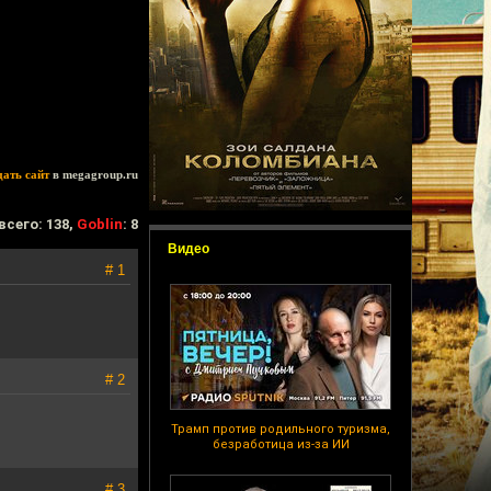
дать сайт
в megagroup.ru
всего: 138,
Goblin
: 8
Видео
# 1
# 2
Трамп против родильного туризма,
безработица из-за ИИ
# 3