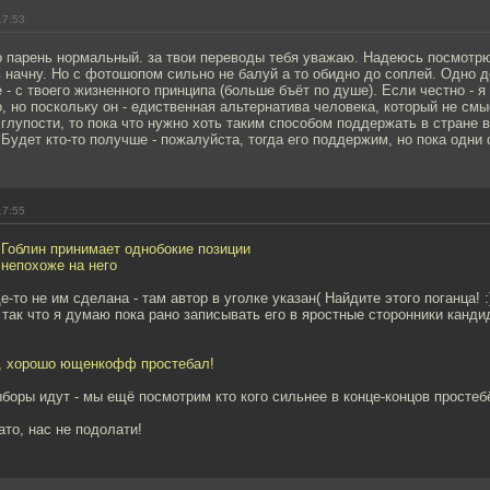
17:53
но парень нормальный. за твои переводы тебя уважаю. Надеюсь посмотр
начну. Но с фотошопом сильно не балуй а то обидно до соплей. Одно де
 - с твоего жизненного принципа (больше бъёт по душе). Если честно - я
 но поскольку он - едиственная альтернатива человека, который не смы
глупости, то пока что нужно хоть таким способом поддержать в стране 
удет кто-то получше - пожалуйста, тогда его поддержим, но пока одни 
17:55
 Гоблин принимает однобокие позиции
 непохоже на него
-то не им сделана - там автор в уголке указан( Найдите этого поганца! :
, так что я думаю пока рано записывать его в яростные сторонники канди
, хорошо ющенкофф простебал!
ыборы идут - мы ещё посмотрим кто кого сильнее в конце-концов простебё
ато, нас не подолати!