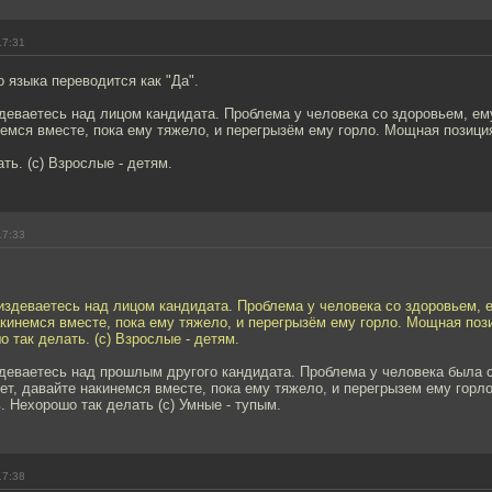
17:31
о языка переводится как "Да".
здеваетесь над лицом кандидата. Проблема у человека со здоровьем, ему
немся вместе, пока ему тяжело, и перегрызём ему горло. Мощная позиция
ть. (с) Взрослые - детям.
17:33
 издеваетесь над лицом кандидата. Проблема у человека со здоровьем, е
акинемся вместе, пока ему тяжело, и перегрызём ему горло. Мощная пози
 так делать. (с) Взрослые - детям.
здеваетесь над прошлым другого кандидата. Проблема у человека была 
ет, давайте накинемся вместе, пока ему тяжело, и перегрызем ему горл
. Нехорошо так делать (с) Умные - тупым.
17:38