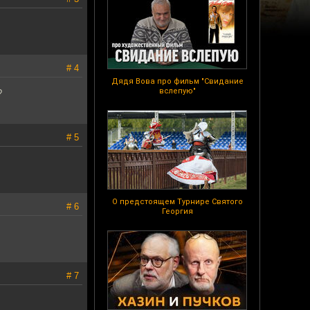
# 4
Дядя Вова про фильм "Свидание
вслепую"
?
# 5
О предстоящем Турнире Святого
# 6
Георгия
# 7