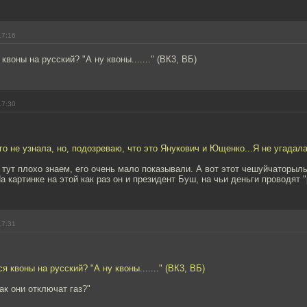
17:16
квоны на русский? "А ну квоны......." (ВК3, ВБ)
17:30
го не узнала, но, подозреваю, что это Янукович и Ющенко...Я не угадал
тут плохо знаем, его очень мало показывали. А вот этот чешуйчаторылы
а картинке на этой как раз он и президент Буш, на чьи деньги проводят 
17:31
я квоны на русский? "А ну квоны......." (ВК3, ВБ)
ак они отключат газ?"