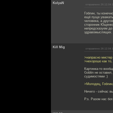
KolyaN
отправлено 26.12.04 
Гоблин, ты конеч
ещё пуще уважать 
человека, а другое
сторонник Ющенко,
непредсказуем до 
здравомыслящих. Б
Kill Mig
отправлено 26.12.04 
>напрасно мистер
>нехорошо как то,
Картинка-то вообще
Goblin не оставил
судимостями :)
>Молодец, Гоблин
Ничего - сейчас в
P.s. Разом нас бог