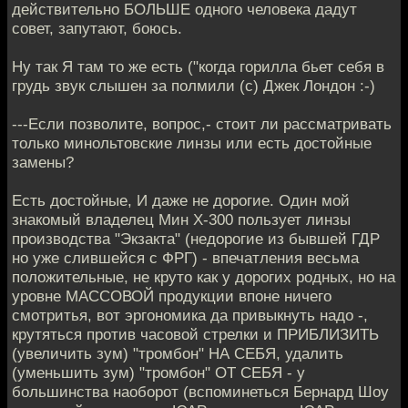
действительно БОЛЬШЕ одного человека дадут
совет, запутают, боюсь.
Ну так Я там то же есть ("когда горилла бьет себя в
грудь звук слышен за полмили (с) Джек Лондон :-)
---Если позволите, вопрос,- стоит ли рассматривать
только минольтовские линзы или есть достойные
замены?
Есть достойные, И даже не дорогие. Один мой
знакомый владелец Мин Х-300 пользует линзы
производства "Экзакта" (недорогие из бывшей ГДР
но уже слившейся с ФРГ) - впечатления весьма
положительные, не круто как у дорогих родных, но на
уровне МАССОВОЙ продукции впоне ничего
смотритья, вот эргономика да привыкнуть надо -,
крутяться против часовой стрелки и ПРИБЛИЗИТЬ
(увеличить зум) "тромбон" НА СЕБЯ, удалить
(уменьшить зум) "тромбон" ОТ СЕБЯ - у
большинства наоборот (вспоминеться Бернард Шоу