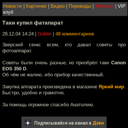
Новости
|
Картинки
|
Видео
|
Переводы
|
Магазин
|
VIP
клуб
Таки купил фатапарат
28.12.04 14:24
|
Goblin
|
48 комментариев
Зверский сенкс всем, кто давал советы про
фотоаппарат.
Советы были очень разные, но приобрёл таки
Canon
EOS 350 D
.
Об чём не жалею, ибо прибор качественный.
Закупка аппарата произведена в магазине
Яркий мир
.
Быстро, удобно и грамотно.
За помощь огромное спасибо Анатолию.
Подписывайся на канал в
Дзен