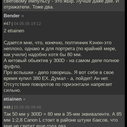
световому импульсу - это жЫр. Лучше даже две. И
отражатели. Тоже два.
Bender
»
#47 |
04.05.05 19:12
2 etiainen
Сдается мне, что, конечно, полтинник Кэнон-это
неплохо, однако ж для портрета (по крайней мере,
как учили) надобно хотя бы 80 мм.
А китовый обьектив у 300D - на самом деле полное
фуфло.
Про вспышки - дело говоришь. Я вот себе в свое
время купил 380 ЕХ. Думал - а, пойдет! Ан нет.
Отсутствие поворотов по горизонтали напрягает
сильно.
etiainen
»
#48 |
05.05.05 09:48
Так 50 мм у 300D = 80 мм в 35-мм эквиваленте. А 85
мм 1:2,8 Canon L стоит в районе штуки баксов, что
мне не светит еще года два.