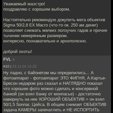
Уважаемый маэстро!
поздравляю с хорошим выбором.
Настоятельно рекомендую докупить мега объектив
Sigma 50/2,8 EX Macro (что-то ок. 250 ам денег)
позволяет снимать мелких ползучих гадов и прочие
тычинки немерянным размером.
интересно, познавательно и архиполезно.
доброй охоты!
FVL
»
#10 |
28.12.04 15:25
Ну ладно, с байонетом мы определились... А
фотоаппарат - фотоаппарат ЭТО ФИГНЯ, А.Картье-
Бресон недаром раз сказал и НАГЛЯДНО показал
что хорошее фото можно сделать и консервной
банкой (он взял банку от монпасье) - достаточно
навернуть на нее ХОРОШИЙ ОБЪЕКТИВ = он взял
50/1,5 Sonnar, Цейса. В общем снимает ОБЪЕКТИВ
задача КАМЕРЫ запечатлеть и НЕ ИСПОРТИТЬ