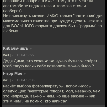
попавший в аварию в ЮАР птому что в ЮАР на
австомобиле педали газа и тормоза стояли
наоборот).
Но привыкнуть можно. ИМХО только "полтинник" для
максимального качества при нужде сделать негатив
для БОЛЬШОГО формата должен быть "родным" по
любому...
Кибальчишъ
»
#40 |
29.12.04 17:27
Дядя Дима, это сколько же нужно бутылок собрать,
чтоб такую весчь себе позволить можно было ?
Fripp Moe
»
#41 |
29.12.04 17:36
насчёт выбора фотоаппаратуры, вспомнилось
следующее: "некоторые говорят, мол, неважно, чем.
это неправда. важно -- чем. но еще важнее -- как
этим чем". не помню, кто написал.