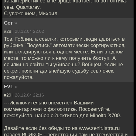
характеристик её мне вроде хватает, но вот оптика-
увы, Quantaray.
С уважением, Михаил.
Сет
»
#28 |
28.12.04 22:02
Тов. Гоблин, а ссылки. которыми люди деляться в
рубрике "Поделись" автоматически сортируються,
или складируються в одном месте. Если в одном
месте, то можно ли к нему получить боступ. А
ссылки на сайты ты убиваешь? Вобщем, если не
секрет, поясни дальнейшую судьбу ссылочек,
пожалуйста.
FVL
»
#29 |
28.12.04 22:16
---Исключительно впечетлён Вашими
комментариями о фотооптике. Посоветуйте,
пожалуйста, набор объективов для Minolta-X700.
Давайте если без обиды то на www.zenit.istra.ru
раздел ВСЯКОЕ - регистрации там не требуестся и