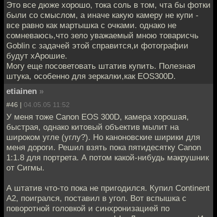
Это все дюже хорошо, тока соль в том, чта бы фотки
были со смыслом, а иначе какую камеру не купи -
все равно как мартышка с очками. однако не
сомневаюсь,что зело уважаемый мною товарисчь
Goblin с задачей этой справится,и фотографии
будут хАрошие.
Могу еще посоветовать штатив купить. Полезная
штука, особенно для зеркалки,как ЕОS300D.
etiainen
»
#46 |
04.05.05 11:52
У меня тоже Canon EOS 300D, камера хорошая,
быстрая, однако китовый объектив мылит на
широком угле (углу?). Но каноновские ширики для
меня дороги. Решил взять пока пятидесятку Canon
1:1.8 для портрета. А потом какой-нибудь макрушник
от Сигмы.
А штатив что-то пока не пригодился. Купил Continent
A2, поигрался, поставил в угол. Вот вспышка с
поворотной головкой и синхронизацией по