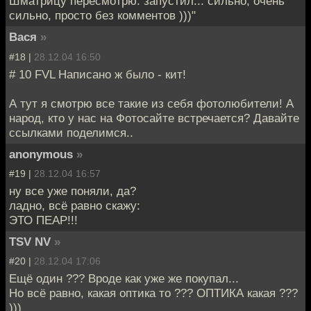
Шматрицу пересмотрю. запустил... сильно, очень
сильно, просто без комментов )))"
Вася
»
#18 |
28.12.04 16:50
# 10 FVL Написано ж было - кит!
А тут я смотрю все такие из себя фотолюбители! А
народ, кто у нас на Фотосайте встречается? Давайте
ссылками поделимся..
anonymous
»
#19 |
28.12.04 16:57
ну все уже поняли, да?
ладно, всё равно скажу:
ЭТО ПЕАР!!!
TSV NV
»
#20 |
28.12.04 17:06
Ещё один ??? Вроде как уже же покупал...
Но всё равно, какая оптика то ??? ОПТИКА какая ???
)))