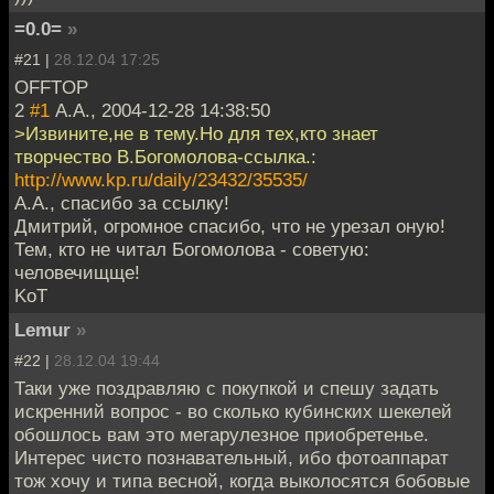
=0.0=
»
#21 |
28.12.04 17:25
OFFTOP
2
#1
А.А., 2004-12-28 14:38:50
>Извините,не в тему.Но для тех,кто знает
творчество В.Богомолова-ссылка.:
http://www.kp.ru/daily/23432/35535/
А.А., спасибо за ссылку!
Дмитрий, огромное спасибо, что не урезал оную!
Тем, кто не читал Богомолова - советую:
человечищще!
KoT
Lemur
»
#22 |
28.12.04 19:44
Таки уже поздравляю с покупкой и спешу задать
искренний вопрос - во сколько кубинских шекелей
обошлось вам это мегарулезное приобретенье.
Интерес чисто познавательный, ибо фотоаппарат
тож хочу и типа весной, когда выколосятся бобовые