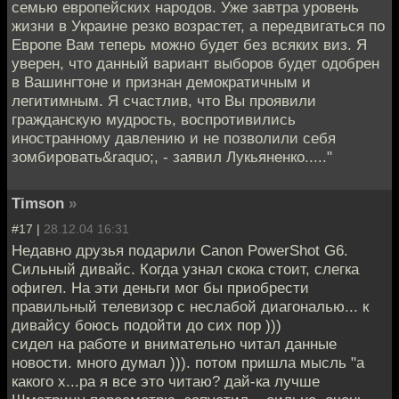
семью европейских народов. Уже завтра уровень
жизни в Украине резко возрастет, а передвигаться по
Европе Вам теперь можно будет без всяких виз. Я
уверен, что данный вариант выборов будет одобрен
в Вашингтоне и признан демократичным и
легитимным. Я счастлив, что Вы проявили
гражданскую мудрость, воспротивились
иностранному давлению и не позволили себя
зомбировать&raquo;, - заявил Лукьяненко....."
Timson
»
#17 |
28.12.04 16:31
Недавно друзья подарили Canon PowerShot G6.
Сильный дивайс. Когда узнал скока стоит, слегка
офигел. На эти деньги мог бы приобрести
правильный телевизор с неслабой диагональю... к
дивайсу боюсь подойти до сих пор )))
сидел на работе и внимательно читал данные
новости. много думал ))). потом пришла мысль "а
какого х...ра я все это читаю? дай-ка лучше