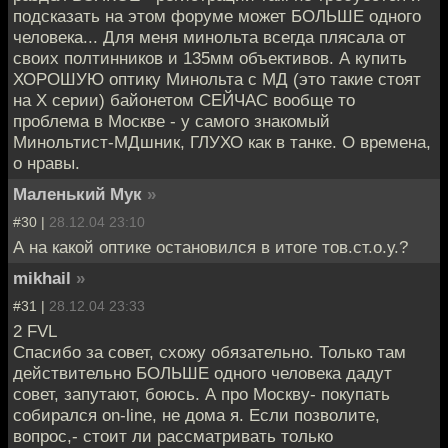
подсказать на этом форуме может БОЛЬШЕ одного
человека... Для меня минольта всегда плясала от
своих полтинников и 135мм объективов. А купить
ХОРОШУЮ оптику Минольта с МД (это такие стоят
на Х серии) байонетом СЕЙЧАС вообще то
проблема в Москве - у самого знакомый
Минольтист-МДшник, ГЛУХО как в танке. О времена,
о нравы.
Маленький Мук
»
#30 |
28.12.04 23:10
А на какой оптике остановился в итоге тов.ст.о.у.?
mikhail
»
#31 |
28.12.04 23:33
2 FVL
Спасибо за совет, схожу обязательно. Только там
действительно БОЛЬШЕ одного человека дадут
совет, запутают, боюсь. А про Москву- покупать
собирался on-line, не дома я. Если позволите,
вопрос,- стоит ли рассматривать только