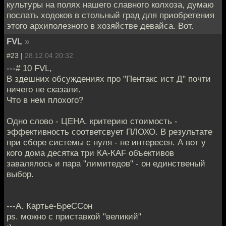
культуры на полях нашего славного колхоза, думаю
послать ходоков в стольный град для приобретения
этого архиполезного в хозяйстве девайса. Вот.
FVL
»
#23 |
28.12.04 20:32
---# 10 FVL,
В здешних обсуждениях про "Пентакс ист Д" почти
ничего не сказали.
Что в нем плохого?
Одно слово - ЦЕНА. критерию стоимость -
эффективность соответсвует ПЛОХО. В результате
при сборе системы с нуля - не интересен. А вот у
кого дома десятка три КА-КАF объективов
завалялось и пара "лимитедов" - он единственый
выбор.
---А. Картье-БреССон
ps. можно с приставкой "великий"