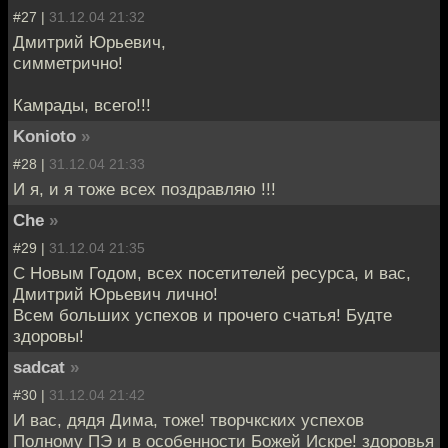
#27 |
31.12.04 21:32
Дмитрий Юрьевич,
симметрично!
Камрады, всего!!!
Konioto
»
#28 |
31.12.04 21:33
И я, и я тоже всех поздравляю !!!
Che
»
#29 |
31.12.04 21:35
С Новым Годом, всех посетителей ресурса, и вас,
Дмитрий Юрьевич лично!
Всем больших успехов и прочего счатья! Будте
здоровы!
sadcat
»
#30 |
31.12.04 21:42
И вас, дядя Дима, тоже! творчкских успехов
Полному ПЭ и в особенности Божей Искре! здоровья