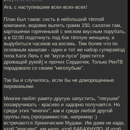
Ага, с наступившим всех-всех-всех!
План был таков: сесть в небольшой тёплой
компании, водовки выпить грамм 150, салатик там,
картошечки горяченькой с мяском вкусным порубать,
а в 02:00 подоткнуть под бок тёплую женщину, и
вырубиться часиков на восемь. Тем более что по
основным каналам - один и тот же набор суперзвёзд
типа Кати Лель с её "муси-пуси" [крестится
дрожащей рукой] и прочих Сердючек. Только РенТВ
порадовало со своим "неголубым".
Так бы и случилось, если бы не доморощенные
пироманьяки.
Многие любят ракету-другую запустить, "лягушек"
позакручивать - красиво и задорно получается. Но
среди этих "многих", как и среди любой другой
группы лиц (программистов, например :)
встречаются Хронические Мудаки. Им даже не надо,
чтоб "красиво", им надо, чтоб БАБАХНУЛО. И чтоб