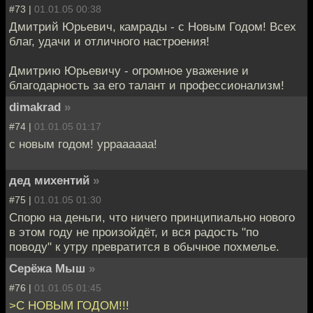
#73 |
01.01.05 00:38
Дмитрий Юрьевич, камрады - с Новым Годом! Всех
благ, удачи и отличного настроения!
Дмитрию Юрьевичу - огромное уважение и
благодарность за его талант и профессионализм!
dimakrad
»
#74 |
01.01.05 01:17
с новым годом! урраааааа!
дед михентий
»
#75 |
01.01.05 01:30
Спорю на деньги, что ничего принципиально нового
в этом году не произойдёт, и вся радость "по
поводу" к утру превратится в обычное похмелье.
Серёжа Мыш
»
#76 |
01.01.05 01:45
>С НОВЫМ ГОДОМ!!!