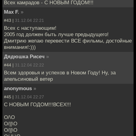
Всех камрадов - С НОВЫМ ГОДОМ!!!
Max F.
»
#43 |
31.12.04 22:21
Всех с наступающим!
2005 год должен быть лучше предыдущего!
Дмитрию желаю перевести ВСЕ фильмы, достойные
внимания!:)))
Дядюшка Рисеч
»
#44 |
31.12.04 22:22
Всем здоровья и успехов в Новом Году! Ну, за
апельсиновый ветер
anonymous
»
#45 |
31.12.04 22:27
С НОВЫМ ГОДОМ!!!ВСЕХ!!!
О/\О
О/||\О
О/||\О