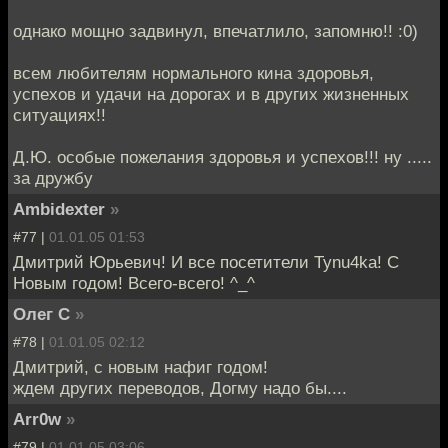
однако мощно задвинул, впечатлило, запомню!! :0)
всем любителям нормального кина здоровья,
успехов и удачи на дорогах и в других жизненных
ситуациях!!
Д.Ю. особые пожелания здоровья и успехов!!! ну .....
за дружбу
Ambidexter
»
#77 |
01.01.05 01:53
Дмитрий Юрьевич! И все посетители Tynu4ka! С
Новым годом! Всего-всего! ^_^
Олег С
»
#78 |
01.01.05 02:12
Дмитрий, с новым нафиг годом!
ждем других переводов, Догму надо бы....
Arr0w
»
#79 |
01.01.05 03:06