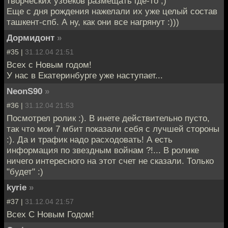
творческих узбеков размещать где-то ;)
Еще с дня рождения нажелали их уже целый состав
ташкент-спб. А ну, как они все нагрянут :)))
Дормидонт
»
#35 |
31.12.04 21:51
Всех с Новым годом!
У нас в Екатеринбурге уже наступает...
NeonS90
»
#36 |
31.12.04 21:53
Посмотрел ролик :). В инете действительно пусто,
так что мои 7 мбит показали себя с лучшей стороны
:). Да и трафик надо расходовать! А есть
информация по звездным войнам ?!... В ролике
ничего интересного на этот счет не сказали. Только
"будет" :)
kyrie
»
#37 |
31.12.04 21:57
Всех С Новым Годом!