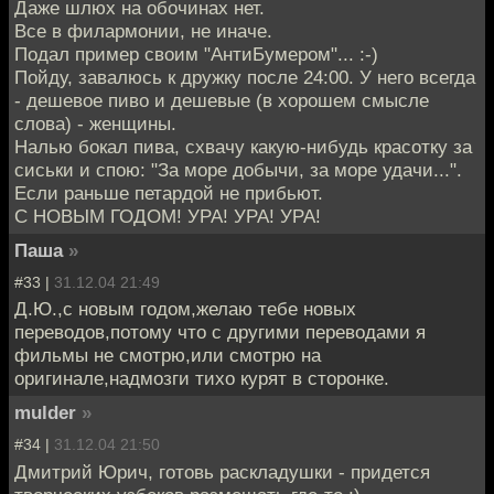
Даже шлюх на обочинах нет.
Все в филармонии, не иначе.
Подал пример своим "АнтиБумером"... :-)
Пойду, завалюсь к дружку после 24:00. У него всегда
- дешевое пиво и дешевые (в хорошем смысле
слова) - женщины.
Налью бокал пива, схвачу какую-нибудь красотку за
сиськи и спою: "За море добычи, за море удачи...".
Если раньше петардой не прибьют.
С НОВЫМ ГОДОМ! УРА! УРА! УРА!
Паша
»
#33 |
31.12.04 21:49
Д.Ю.,с новым годом,желаю тебе новых
переводов,потому что с другими переводами я
фильмы не смотрю,или смотрю на
оригинале,надмозги тихо курят в сторонке.
mulder
»
#34 |
31.12.04 21:50
Дмитрий Юрич, готовь раскладушки - придется