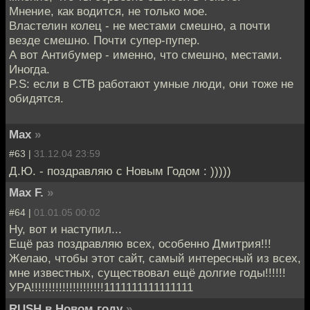
Мнение, как водится, не только мое.
Властелин колец - не местами смешно, а почти
везде смешно. Почти супер-пупер.
А вот Антибумер - именно, что смешно, местами.
Иногда.
P.S: если в СТВ работают умные люди, они тоже не
обидятся.
Max
»
#63 |
31.12.04 23:59
Д.Ю. - поздравляю с Новым Годом : )))))
Max F.
»
#64 |
01.01.05 00:02
Ну, вот и наступил...
Ещё раз поздравляю всех, особенно Дмитрия!!!
Желаю, чтобы этот сайт, самый интересный из всех,
мне известных, существовал ещё долгие годы!!!!!!
УРА!!!!!!!!!!!!!!!!!!!!!1111111111111111
RUSH в Новом году
»