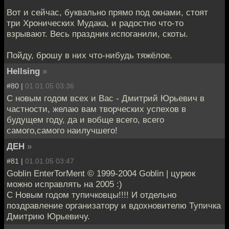
Вот и сейчас, буквально прямо под окнами, стоят
три Хронических Мудака, и радостно что-то
взрывают. Весь праздник испоганили, скоты.
Пойду, брошу в них что-нибудь тяжёлое.
Hellsing
»
#80 |
01.01.05 03:36
С новым годом всех и Вас - Дмитрий Юрьевич в
частности, желаю вам творческих успехов в
будущем году, да и вобще всего, всего
самого,самого наилучшего!
ДЕН
»
#81 |
01.01.05 03:47
Goblin EnterTorMent © 1999-2004 Goblin | цурюк
можно исправлять на 2005 :)
С Новым годом тупичковцы!!!! И отдельно
поздравление организатору и вдохновителю Тупичка
Дмитрию Юрьевичу.