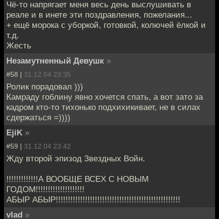
Чё-то напрягает меня весь день выслушивать в
реале и в инете эти поздравления, пожелания...
+ ещё морока с уборкой, готовкой, колючей ёлкой и
т.д.
Жесть
Незамутненный Девушк
»
#58 |
31.12.04 23:35
Ролик порадовал )))
Камраду гоблину явно хочется спать, а вот зато за
кадром кто-то тихонько подхихикивает, не в силах
сдержаться =))))
EjiK
»
#59 |
31.12.04 23:42
Жду второй эпизод Звездных Войн.
!!!!!!!!!!!!!А ВООБЩЕ ВСЕХ С НОВЫМ
ГОДОМ!!!!!!!!!!!!!!!!!!!!
АБЫР АБЫР!!!!!!!!!!!!!!!!!!!!!!!!!!!!!!!!!!!!!!!!!!!!!!!!!!!
vlad
»