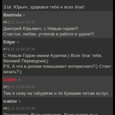
З.Ы. Юрьич, здоровья тебе и всех благ!
Bastinda
»
#6 |
31.12.04 20:32
Дмитрий Юрьевич, с Новым годом!!!
Счастья, любви, успехов в работе и удачи!!!
Edgar
»
#7 |
31.12.04 20:38
C Новым Годом имени Курочки:) Всех благ тебе,
Великий Переводчик;)
Р.S. А что в ролике показывают интересного?:) Стоит
качать?:)
Goblin
»
#8 |
31.12.04 20:39
Там я сижу на табуретке и по бумажке читаю вслух.
traktor
»
#9 |
31.12.04 20:40
Поздравляю. Всех камрадов. Даже тупорылых.