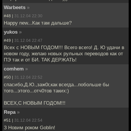
Warbeets
»
#48 |
31.12.04 22:30
Happy new...Как там дальше?
yukos
»
#49 |
31.12.04 22:47
Всех с НОВЫМ ГОДОМ!!! Всего всего! Д. Ю удачи в
новом году, желаю новых рульных переводов как от
ПЭ так и от БИ. ТАК ДЕРЖАТЬ!
comhem
»
#50 |
31.12.04 22:52
спасибо,Д.Ю.,заж0г,как всегда...побольше бы
того...этого...отч0тов таких:)
ВСЕХ,С НОВЫМ ГОДОМ!!!
Repa
»
#51 |
31.12.04 22:54
З Новим роком Goblin!