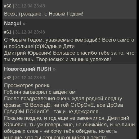
#60 |
31.12.04 23:48
Всех, граждане, с Новым Годом!
Nazgul
»
#61 |
31.12.04 23:48
C Новым Годом, уважаемые комрады!!! Всего самого
и побольше!(с)Жадные Дети
Дмитрий Юрьевич! Большое спасибо тебе за то, что
ты делаешь. Творческих и личных успехов!
Новогодний RUSH
»
#62 |
31.12.04 23:53
Просмотрел ролик.
Гоблин заговорил с акцентом
После поздравления очень ждал родной сердцу
фразы; "В ВологдЕ, на той СтОрОнЕ, все ДрОва
ГрАдОМ ПОбилО" - так и не дождался.
Пока не поздно, и год еще не закончился, Дмитрий
Юрьевич, ты уж поверь мне, не обижайся, и не пиши
обидных слов - не хочу тебя обидеть, но есть
мнение, что ты серьезно ошибся в тексте.