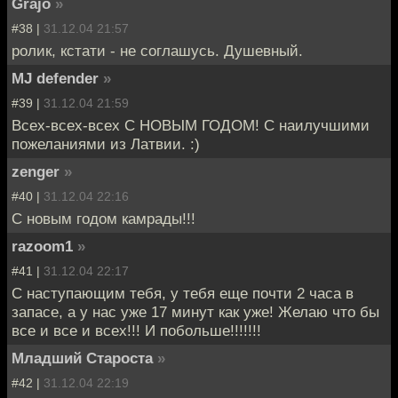
Grajo
»
#38 |
31.12.04 21:57
ролик, кстати - не соглашусь. Душевный.
MJ defender
»
#39 |
31.12.04 21:59
Всех-всех-всех С НОВЫМ ГОДОМ! С наилучшими
пожеланиями из Латвии. :)
zenger
»
#40 |
31.12.04 22:16
С новым годом камрады!!!
razoom1
»
#41 |
31.12.04 22:17
C наступающим тебя, у тебя еще почти 2 часа в
запасе, а у нас уже 17 минут как уже! Желаю что бы
все и все и всех!!! И побольше!!!!!!!
Младший Староста
»
#42 |
31.12.04 22:19