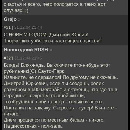
счастья и всего, чего пологается в таких вот
случаях! ;)
Grajo
»
#31 |
31.12.04 21:44
С НОВЫМ ГОДОМ, Дмитрий Юрьич!
Творческих узбеков и настоящего щастья!
Новогодний RUSH
»
#32 |
31.12.04 21:45
Блядь! Бля-я-ядь. Выключите кто-нибудь этот
рубильник!(С) Саутс-Парк
Извините, не сдержался! По другому не скажешь.
Дмитрий Юрьевич, если ты создашь ролик
размером в 600 мегабайт и скажешь, что где-то в
середине - секрет успешной жизни,
то обрушишь свой сервер - только и всего.
Поставил на закачку. Скорость - супер! В и-нете -
никого.
Днем прошелся по местным барам - никого.
На дискотеках - пол-зала.