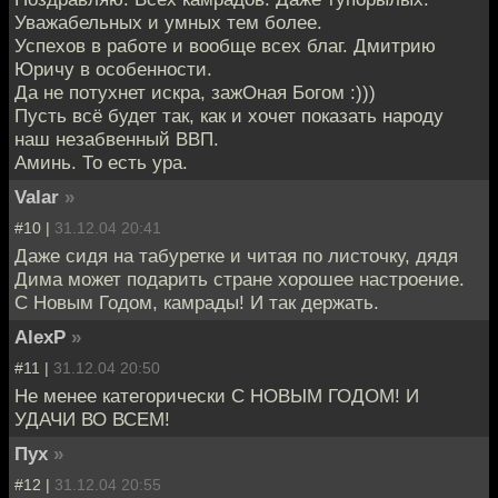
Уважабельных и умных тем более.
Успехов в работе и вообще всех благ. Дмитрию
Юричу в особенности.
Да не потухнет искра, зажОная Богом :)))
Пусть всё будет так, как и хочет показать народу
наш незабвенный ВВП.
Аминь. То есть ура.
Valar
»
#10 |
31.12.04 20:41
Даже сидя на табуретке и читая по листочку, дядя
Дима может подарить стране хорошее настроение.
С Новым Годом, камрады! И так держать.
AlexP
»
#11 |
31.12.04 20:50
Не менее категорически С НОВЫМ ГОДОМ! И
УДАЧИ ВО ВСЕМ!
Пух
»
#12 |
31.12.04 20:55