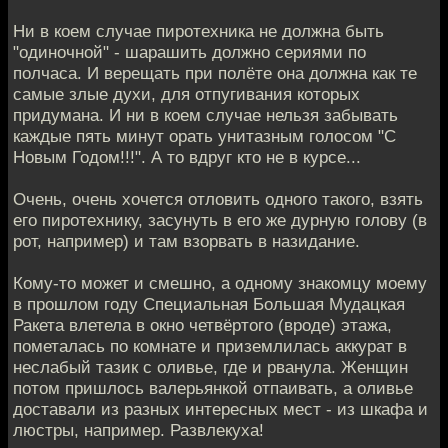
Ни в коем случае пиротехника не должна быть
"одиночной" - шарашить должно сериями по
полчаса. И верещать при полёте она должна как те
самые злые духи, для отпугивания которых
придумана. И ни в коем случае нельзя забывать
каждые пять минут орать унитазным голосом "С
Новым Годом!!!". А то вдруг кто не в курсе...
Очень, очень хочется отловить одного такого, взять
его пиротехнику, засунуть в его же дурную голову (в
рот, например) и там взорвать в назидание.
Кому-то может и смешно, а одному знакомцу моему
в прошлом году Специальная Большая Мудацкая
Ракета влетела в окно четвёртого (вроде) этажа,
пометалась по комнате и приземлилась аккурат в
неслабый тазик с оливье, где и рванула. Женщин
потом пришлось валерьянкой отпаивать, а оливье
доставали из разных интересных мест - из шкафа и
люстры, например. Развлекуха!