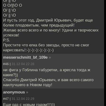
О/ || \О
О О/||\О О
О/ || \О
О/ || \О
И пусть этот год, Дмитрий Юрьевич, будет еще
более плодовитым, чем предыдущий!
Желаю всего всего и по многу! Удачи и творческих
успехов!
P.S.
Простите что елка без звезды, просто не смог
нарисовать!:-):-):-):-):-):-):-)
messerschmitt_bf_109e
»
#46 |
31.12.04 22:28
ни фига у Гоблина табуретки, а кресла тогда ж
какие?))
Спасибо Дмитрий Юрьевич, и вам всего самого
наилучшего в Новом году!
anonymous
»
#47 |
31.12.04 22:29
Еще раз с новым годом!!!)))