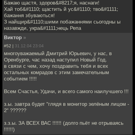
Бажаю щастя, здоров&#8217;я, наснаги!
Хай тоб&#1110; щастить й ус&#1110; тво&#1111;
бажання збуваються!
З найщир&#1110;шими побажаннями сьогодны ы
назавжди, укра&#1111;нець Репа
Виктор
»
#52 |
31.12.04 23:04
многоуважаемый Дмитрий Юрьевич, у нас, в
Оренбурге, час назад наступил Новый Год.
в связи с чем, хочу поздравить тебя и всех
остальных комрадов с этим замечательным
событием !!!!!
Всем Счастья, Удачи, и всего самого наилучшего !!!
з.ы. завтра будет "глядя в монитор зелёным лицом -
2" ??????
з.з.ы. ЗА ВСЕХ ВАС !!!!!! (долго пьёт не отрываясь
!!!!!!)