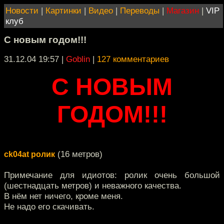
Новости
|
Картинки
|
Видео
|
Переводы
|
Магазин
|
VIP
клуб
С новым годом!!!
31.12.04 19:57
|
Goblin
|
127 комментариев
С НОВЫМ
ГОДОМ!!!
(16 метров)
ck04at ролик
Примечание для идиотов: ролик очень большой
(шестнадцать метров) и неважного качества.
В нём нет ничего, кроме меня.
Не надо его скачивать.