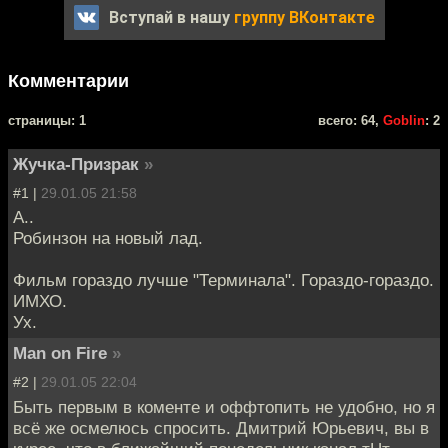
Вступай в нашу
группу ВКонтакте
Комментарии
cтраницы: 1
всего: 64,
Goblin
: 2
Жучка-Призрак
»
#1 |
29.01.05 21:58
А..
Робинзон на новый лад.
Фильм гораздо лучше "Терминала". Гораздо-гораздо.
ИМХО.
Ух.
Man on Fire
»
#2 |
29.01.05 22:04
Быть первым в коменте и оффтопить не удобно, но я
всё же осмелюсь спросить. Дмитрий Юрьевич, вы в