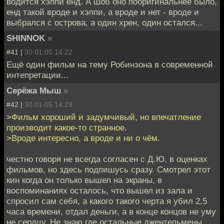
водится хэппи енд. А шоб оно пооригинальнее было,
енд такой вроде и хэппи, а вроде и нет - вроде и
выбрался с острова, а один хрен, один остался...
SHINNOK
»
#41 |
30.01.05 14:22
Ещё один фильм на тему Робинзона в современной
интепретации...
Серёжа Мыш
»
#42 |
30.01.05 14:29
>Фильм хороший и задумчивый, но впечатление
производит какое-то странное.
>Вроде интересно, а вроде и ни о чём.
честно говоря не всегда согласен с Д.Ю. в оценках
фильмов, но здесь подпишусь сразу. Смотрел этот
кин когда он только вышел на экраны, в
воспоминаниях осталось, что вышел из зала и
спросил сам себя, а какого такого черта я убил 2,5
часа времени, отдал деньги, а в конце концов не уму
не сердцу. Не знаю где остальные джентельмены