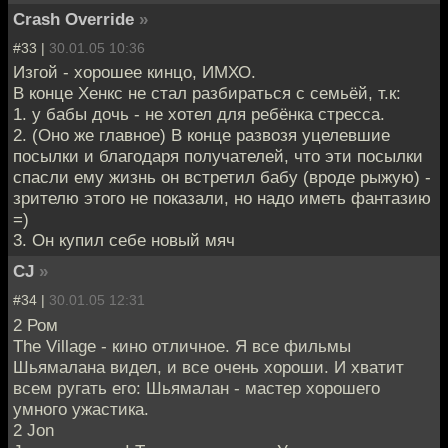
Crash Override
»
#33 |
30.01.05 10:36
Изгой - хорошее кинцо, ИМХО.
В конце Хенкс не стал разбираться с семьёй, т.к:
1. у бабы дочь - не хотел для ребёнка стресса.
2. (Оно же главное) В конце развозя уцелевшие
посылки и благодаря получателей, что эти посылки
спасли ему жизнь он встретил бабу (вроде рыжую) -
зрителю этого не показали, но надо иметь фантазию
=)
3. Он купил себе новый мяч
CJ
»
#34 |
30.01.05 12:31
2 Ром
The Village - кино отличное. Я все фильмы
Шьямалана видел, и все очень хороши. И хватит
всем ругать его: Шьямалан - мастер хорошего
умного ужастика.
2 Jon