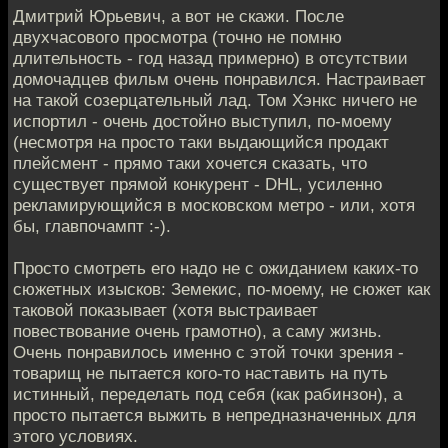
Дмитрий Юрьевич, а вот не скажи. После
двухчасового просмотра (точно не помню
длительность - год назад примерно) в отсутствии
домочадцев фильм очень понравился. Настраивает
на такой созерцательный лад. Том Хэнкс ничего не
испортил - очень достойно выступил, по-моему
(несмотря на просто таки выдающийся продакт
плейсмент - прямо таки хочется сказать, что
существует прямой конкурент - DHL, усиленно
рекламирующийся в московском метро - или, хотя
бы, главпочампт :-).
Просто смотреть его надо не с ожиданием каких-то
сюжетных изысков: Земекис, по-моему, не сюжет как
таковой показывает (хотя выстраивает
повествование очень грамотно), а саму жизнь.
Очень понравилось именно с этой точки зрения -
товарищ не пытается кого-то наставить на путь
истинный, переделать под себя (как рабинзон), а
просто пытается выжить в непредназначенных для
этого условиях.