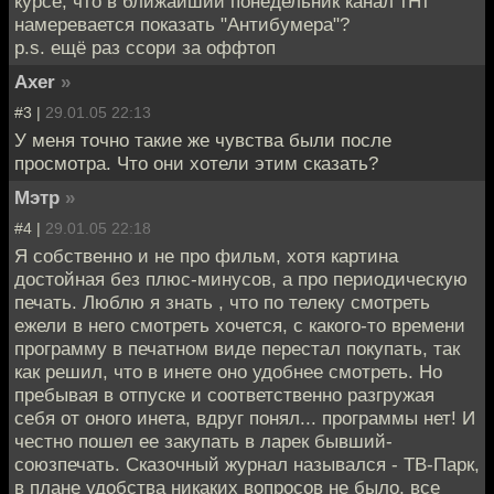
курсе, что в ближайший понедельник канал тНт
намеревается показать "Антибумера"?
p.s. ещё раз ссори за оффтоп
Axer
»
#3 |
29.01.05 22:13
У меня точно такие же чувства были после
просмотра. Что они хотели этим сказать?
Мэтр
»
#4 |
29.01.05 22:18
Я собственно и не про фильм, хотя картина
достойная без плюс-минусов, а про периодическую
печать. Люблю я знать , что по телеку смотреть
ежели в него смотреть хочется, с какого-то времени
программу в печатном виде перестал покупать, так
как решил, что в инете оно удобнее смотреть. Но
пребывая в отпуске и соответственно разгружая
себя от оного инета, вдруг понял... программы нет! И
честно пошел ее закупать в ларек бывший-
союзпечать. Сказочный журнал назывался - ТВ-Парк,
в плане удобства никаких вопросов не было, все