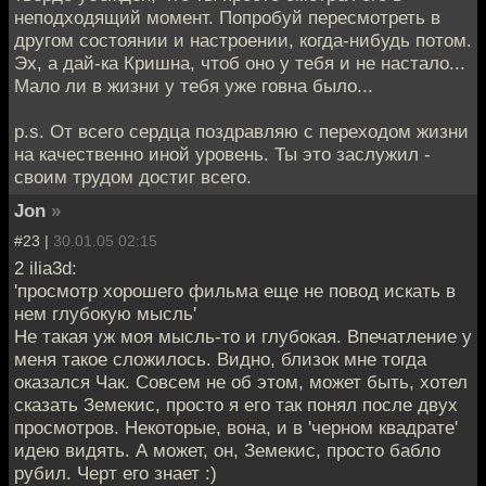
неподходящий момент. Попробуй пересмотреть в
другом состоянии и настроении, когда-нибудь потом.
Эх, а дай-ка Кришна, чтоб оно у тебя и не настало...
Мало ли в жизни у тебя уже говна было...
p.s. От всего сердца поздравляю с переходом жизни
на качественно иной уровень. Ты это заслужил -
своим трудом достиг всего.
Jon
»
#23 |
30.01.05 02:15
2 ilia3d:
'просмотр хорошего фильма еще не повод искать в
нем глубокую мысль'
Не такая уж моя мысль-то и глубокая. Впечатление у
меня такое сложилось. Видно, близок мне тогда
оказался Чак. Совсем не об этом, может быть, хотел
сказать Земекис, просто я его так понял после двух
просмотров. Некоторые, вона, и в 'черном квадрате'
идею видять. А может, он, Земекис, просто бабло
рубил. Черт его знает :)