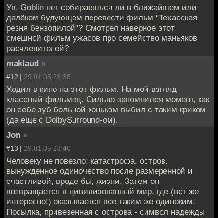
Ув. Goblin нет собираешься ли в ближайшем или
далёком будующем перевести фильм "Техасская
резня бензопилой"? Смотрел наверное этот
смешной фильм ужасов про семейство маньяков
расчленителей?
maklaud
»
#12 |
29.01.05 23:38
Ходил в кино на этот фильм. На мой взгляд
классный фильмец. Сильно запомнился момент, как
он себе зуб больной коньком выбил с таким криком
(да еще с DolbySurround-ом).
Jon
»
#13 |
29.01.05 23:40
Человеку не повезло: катастрофа, остров,
вынужденное одиночество после размеренной и
счастливой, вроде бы, жизни. Затем он
возвращается в цивилизованный мир, где (вот же
интересно!) оказывается все таким же одиноким.
Посылка, привезенная с острова - символ надежды