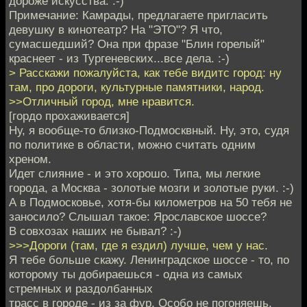
дороже искусства. :-)
Примечание: Камрады, предлагаете пригласить
девушку в кинотеатр? На "ЭТО"? Я что,
сумасшедший? Она при фразе "Блин горелый"
краснеет - из Тургеневских...все дела. :-)
> Расскажи пожалуйста, как тебе видитс город: ну
там, про дороги, культурные памятники, народ.
>>Отличный город, мне нравится.
[гордо прохаживается]
Ну, я вообще-то близко-Подмосквный. Ну, это, судя
по политике в области, можно считать одним
хреном.
Идет слияние - и это хорошо. Типа, мы легкие
города, а Москва - золотые мозги и золотые руки. :-)
А в Подмосковье, хотя-бы километров на 50 тебя не
заносило? Слышал такое: Ярославское шоссе?
В совхозах наших не бывал? :-)
>>>Дороги (там, где я ездил) лучше, чем у нас.
Я тебе больше скажу. Ленинградское шоссе - то, по
которому ты добираешься - одна из самых
стремных и раздолбанных
трасс в городе - из за фур. Особо не погоняешь.