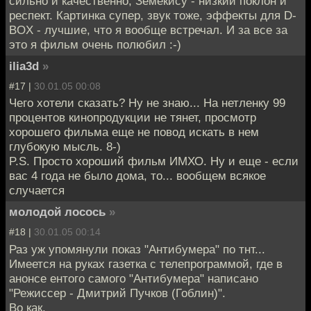
сильно и качественно, Земекису - низкий поклон и
респект. Картинка супер, звук тоже, эффекты для D-
BOX - лучшие, что я вообще встречал. И за все за
это я фильм очень полюбил :-)
ilia3d
»
#17 |
30.01.05 00:08
Чего хотели сказать? Ну не знаю... На нетленку 99
процентов кинопродукции не тянет, просмотр
хорошего фильма еще не повод искать в нем
глубокую мысль. 8-)
P.S. Просто хороший фильм ИМХО. Ну и еще - если
вас 4 года не было дома, то... вообщем всякое
случается
молодой лосось
»
#18 |
30.01.05 00:14
Раз уж упомянули показ "Антибумера" по тнт...
Имеется на руках газетка с телепрограммой, где в
анонсе ентого самого "Антибумера" написано
"Режиссер - Дмитрий Пучков (Гоблин)".
Во как.