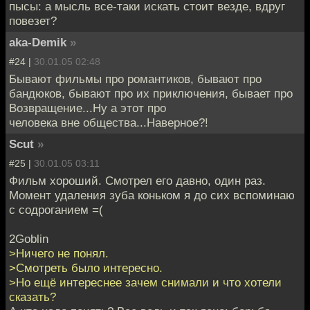
пысы: а мысль все-таки искать стоит везде, вдруг
повезет?
aka-Demik
»
#24 |
30.01.05 02:48
Бывают фильмы про романтиков, бывают про
бандюков, бывают про их приключения, бывает про
Возвращение...Ну а этот про
человека вне общества...Наверное?!
Scut
»
#25 |
30.01.05 03:11
Фильм хороший. Смотрел его давно, один раз.
Момент удаления зуба коньком я до сих вспоминаю
с содроганием =(
2Goblin
>Ничего не понял.
>Смотреть было интересно.
>Но ещё интереснее зачем снимали и что хотели
сказать?