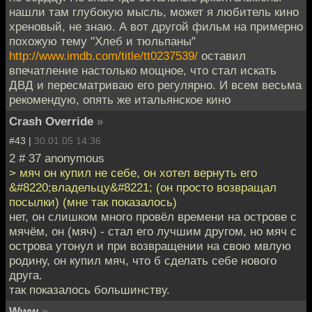
нашли там глубокую мысль, может я любитель кино
хреновый, не знаю. А вот другой фильм на примерно
похожую тему "Хлеб и тюльпаны"
http://www.imdb.com/title/tt0237539/
оставил
впечатление настолько мощное, что стал искать
ДВД и пересматриваю его регулярно. И всем весьма
рекомендую, опять же итальянское кино
Crash Override
»
#43 |
30.01.05 14:36
2 # 37 anonymous
> мяч он купил не себе, он хотел вернуть его
&#8220;владельцу&#8221; (он просто возвращал
посылки) (мне так показалось)
нет, он слишком много провёл времени на острове с
мячём, он (мяч) - стал его лучшим другом, но мяч с
острова утонул и при возвращении на свою мвлую
родину, он купил мяч, что б сделать себе нового
друга.
так показалось большинству.
Www
»