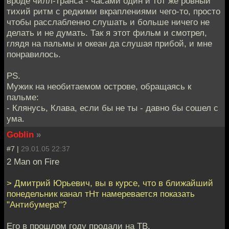
вроде чилл-транса - часами один и тот же ровный
тихий ритм с редкими вкраплениями чего-то, просто
чтобы расслабленно слушать и больше ничего не
делать и не думать. Так я этот фильм и смотрел,
глядя на пальмы и океан да слушая прибой, и мне
понравилось.
PS.
Мужик на необитаемом острове, обращаясь к
пальме:
- Клянусь, Клава, если бы не ты - давно бы сошел с
ума.
Goblin
»
#7 |
29.01.05 22:37
2 Man on Fire
> Дмитрий Юрьевич, вы в курсе, что в ближайший
понедельник канал тНт намеревается показать
"Антибумера"?
Его в прошлом году продали на ТВ.