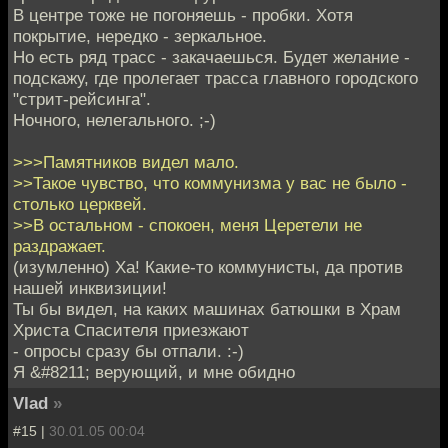
В центре тоже не погоняешь - пробки. Хотя
покрытие, нередко - зеркальное.
Но есть ряд трасс - закачаешься. Будет желание -
подскажу, где пролегает трасса главного городского
"стрит-рейсинга".
Ночного, нелегального. ;-)
>>>Памятников видел мало.
>>Такое чувство, что коммунизма у вас не было -
столько церквей.
>>В остальном - спокоен, меня Церетели не
раздражает.
(изумленно) Ха! Какие-то коммунисты, да против
нашей инквизиции!
Ты бы видел, на каких машинах батюшки в Храм
Христа Спасителя приезжают
- опросы сразу бы отпали. :-)
Я &#8211; верующий, и мне обидно
Vlad
»
#15 |
30.01.05 00:04