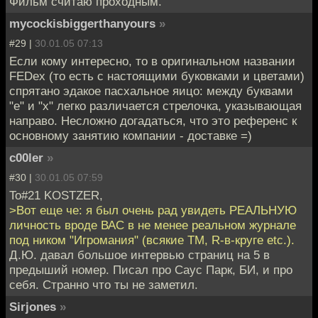
Фильм считаю проходным.
mycockisbiggerthanyours
»
#29 |
30.01.05 07:13
Если кому интересно, то в оригинальном названии
FEDex (то есть с настоящими буковками и цветами)
спрятано эдакое пасхальное яицо: между буквами
"е" и "х" легко различается стрелочка, указывающая
направо. Несложно догадаться, что это референс к
основному занятию компании - доставке =)
c00ler
»
#30 |
30.01.05 07:59
To#21 KOSTZER,
>Вот еще че: я был очень рад увидеть РЕАЛЬНУЮ
личность вроде ВАС в не менее реальном журнале
под ником "Игромания" (всякие TM, R-в-круге etc.).
Д.Ю. давал большое интервью страниц на 5 в
предыший номер. Писал про Саус Парк, БИ, и про
себя. Странно что ты не заметил.
Sirjones
»