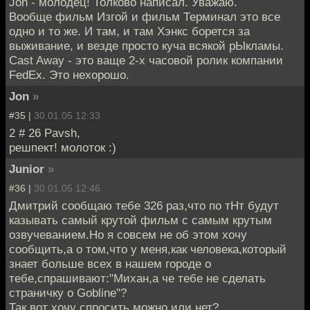
Jon - молодец! Толково написал. Уважаю.
Вообще фильм Изгой и фильм Терминал это все
одно и то же. И там, и там Хэнкс борется за
выживание, и везде просто куча всякой рЫкламы.
Cast Away - это ваще 2-х часовой ролик компании
FedEx. Это нехорошо.
Jon
»
#35 |
30.01.05 12:33
2 # 26 Pavsh,
решпект! молоток :)
Junior
»
#36 |
30.01.05 12:46
Дмитрий сообщаю тебе 326 раз,что по тНт будут
казывать самый крутой фильм с самым крутым
озвучеванием.Но я совсем не об этом хочу
сообщить,а о том,что у меня,как человека,который
знает больше всех в нашем городе о
тебе,спрашивают:"Михан,а че тебе не сделать
страничку о Gobline"?
Так вот хочу спросить можно или нет?