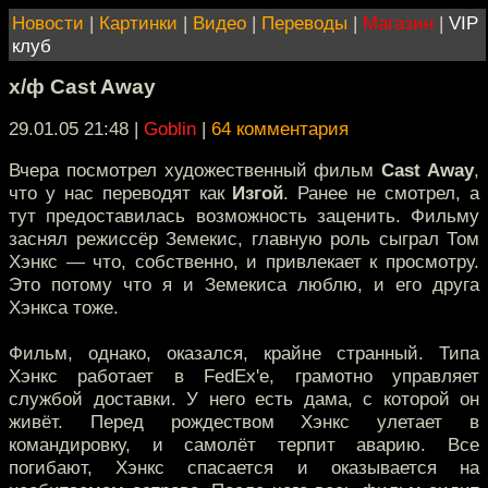
Новости
|
Картинки
|
Видео
|
Переводы
|
Магазин
|
VIP
клуб
х/ф Cast Away
29.01.05 21:48
|
Goblin
|
64 комментария
Вчера посмотрел художественный фильм
Cast Away
,
что у нас переводят как
Изгой
. Ранее не смотрел, а
тут предоставилась возможность заценить. Фильму
заснял режиссёр Земекис, главную роль сыграл Том
Хэнкс — что, собственно, и привлекает к просмотру.
Это потому что я и Земекиса люблю, и его друга
Хэнкса тоже.
Фильм, однако, оказался, крайне странный. Типа
Хэнкс работает в FedEx'e, грамотно управляет
службой доставки. У него есть дама, с которой он
живёт. Перед рождеством Хэнкс улетает в
командировку, и самолёт терпит аварию. Все
погибают, Хэнкс спасается и оказывается на