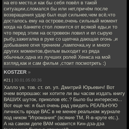
на его место,и как бы себя повёл в такой
ситуации,сломался бы или нет,причём после
возвращения удар был ещё сильнее,чем всё,что
досталось ему на острове,очень сильный момент
когда на банкете стол ломится от всякой еды,и то
что перед этим на островеон ловил и ел сырую
рыбу,зажигалка в руке со щелчка дающая огонь ,и
добывание огня трением ,лампочка,ну и много
других моментов,фильм выходит из ряда
обычных,одна из лучших ролей Хенкса на мой
взгляд,как и сам фильм ,стоит посмотреть :)
KOSTZER
»
#21 |
30.01.05 00:36
Халло ув. тов. ст. оп. уп. Дмитрий Юрьевич! Вот
очем вопрошаю: ни хотите ли вы часом издать книгу
ВАШИХ шуток, приколов etc.? Было бы интересно...
Вот еще че: я был очень рад увидеть РЕАЛЬНУЮ
личность вроде ВАС в не менее реальном журнале
под ником "Игромания" (всякие TM, R-в-круге etc.).
А на самом деле ВАМ ноавится Кин-дза-дза