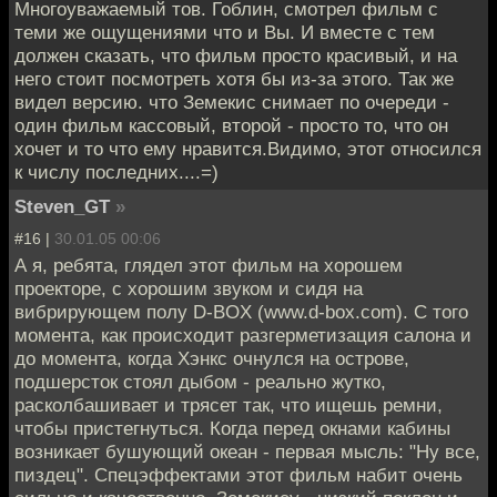
Многоуважаемый тов. Гоблин, смотрел фильм с
теми же ощущениями что и Вы. И вместе с тем
должен сказать, что фильм просто красивый, и на
него стоит посмотреть хотя бы из-за этого. Так же
видел версию. что Земекис снимает по очереди -
один фильм кассовый, второй - просто то, что он
хочет и то что ему нравится.Видимо, этот относился
к числу последних....=)
Steven_GT
»
#16 |
30.01.05 00:06
А я, ребята, глядел этот фильм на хорошем
проекторе, с хорошим звуком и сидя на
вибрирующем полу D-BOX (www.d-box.com). С того
момента, как происходит разгерметизация салона и
до момента, когда Хэнкс очнулся на острове,
подшерсток стоял дыбом - реально жутко,
расколбашивает и трясет так, что ищешь ремни,
чтобы пристегнуться. Когда перед окнами кабины
возникает бушующий океан - первая мысль: "Ну все,
пиздец". Спецэффектами этот фильм набит очень