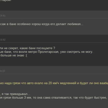
23:41
саж в бане особенно хорош когда его делает любимая...
23:52
ли не секрет, какие бани посещаете ?
ые бани, что возле метро Пролетарская, уже смотреть не могу.
больше не знаю :(
00:37
лько нада грязи что авто ехало на 20 км/ч медленней и будет ли оно вааб
, я так прикидывал...
я грязи больше 3 мм, то она сама отваливается, так что будет быстрее,