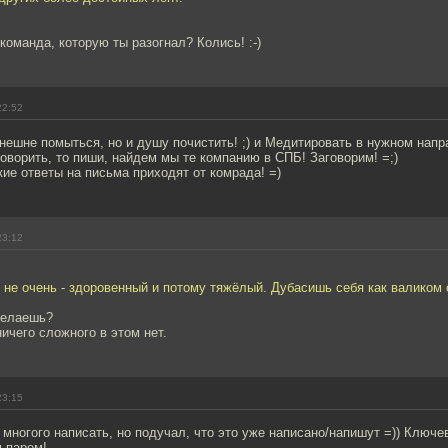
 команда, которую ты разогнал? Колись! :-)
22:52
нешне помыться, но и душу почистить! ;) и Медитировать в нужном напр
оворить, то пиши, найдем мы те компанию в СПБ! Заговорим! =;)
кие ответы на письма приходят от комрада! =)
23:12
не очень - здоровенный и потому тяжёлый. Дубасишь себя как валиком 
делаешь?
ничего сложного в этом нет.
23:15
 многого написать, но подучал, что это уже написано/напишут =)) Ключе
м паром!