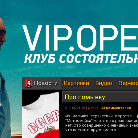
Картинки
Видео
Перев
Новости
Про помывку
10.02.05 21:48 |
Goblin
|
33 комментария
Из дальних странствий воротясь,
"Метромойка" мне что-то разонравилас
нет. Это совершенно очевидный знак 
что поехал в другое место.