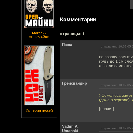
Комментарии
Магазин
cтраницы: 1
ОПЕРМАЙКИ
Паша
отправлено 10.02.05 
по поводу помыть
грязь до 1 см слоя
а после-само отва
Грейсвандир
отправлено 10.02.05 
>Осмелюсь заметит
(даже в зеркала),
[плачет]
Империя ножей
Vadim A.
отправлено 10.02.05 
Umanski