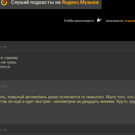
Слушай подкасты на
Яндекс.Музыка
Goblin рекомендует
заказывать
создан
21:59
ся самому
-не грязь
лится
22:00
ь, помытый автомобиль резко отличается от немытого. Мало того, что 
 >так он ещё и едет быстрее - километров на двадцать минима. Круто, кру
22:14