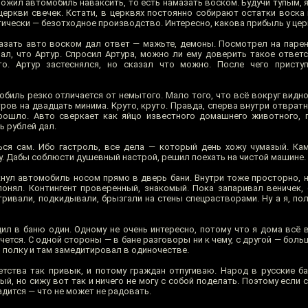
ожил автомобиль наваксить, то есть намазать воском. Будучи тупым, 
церкви свечек. Кстати, в церквях постоянно собирают остатки воска 
тически — безотходное производство. Интересно, какова прибыль у це
зать авто воском дал ответ — мажьте, демоны. Посмотрел на парен
знал, что Артур. Спросил Артура, можно ли ему доверить такое ответ
о. Артур застеснялся, но сказал что можно. После чего присту
иль резко отличается от немытого. Мало того, что всё вокруг видно 
ров на двадцать минима. Круто, круто. Правда, сперва внутри отврат
рошло. Авто сверкает как яйцо известного домашнего животного, 
ь рублей дал.
ся сам. Ибо гастроль, все дела — который день хожу чумазый. Ка
у. Дабы соблюсти душевный настрой, решил поехать на чистой машине. 
нул автомобиль носом прямо в дверь бани. Внутри тоже просторно, н
 понял. Контингент проверенный, знакомый. Пока запаривал веничек,
тривали, подкидывали, брызгали на стены спецрастворами. Ну а я, по
дил в баню один. Одному не очень интересно, потому что я дома всё 
чется. С одной стороны — в бане разговоры ни к чему, с другой — боль
 полку и там замедитировал в одиночестве.
етства так привык, и потому граждан отпугиваю. Народ в русские ба
й, но сижу вот так и ничего не могу с собой поделать. Поэтому если
адится — что не может не радовать.