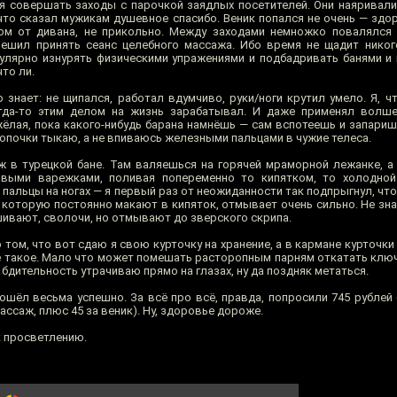
я совершать заходы с парочкой заядлых посетителей. Они наяривали у
а что сказал мужикам душевное спасибо. Веник попался не очень — зд
ом от дивана, не прикольно. Между заходами немножко повалялся 
решил принять сеанс целебного массажа. Ибо время не щадит нико
гулярно изнурять физическими упражениями и подбадривать банями и 
что ли.
знает: не щипался, работал вдумчиво, руки/ноги крутил умело. Я, чт
гда-то этим делом на жизнь зарабатывал. И даже применял волше
жёлая, пока какого-нибудь барана намнёшь — сам вспотеешь и запариш
кнопочки тыкаю, а не впиваюсь железными пальцами в чужие телеса.
 в турецкой бане. Там валяешься на горячей мраморной лежанке, а
выми варежками, поливая попеременно то кипятком, то холодной
т пальцы на ногах — я первый раз от неожиданности так подпрыгнул, что
которую постоянно макают в кипяток, отмывает очень сильно. Не зна
ивают, сволочи, но отмывают до зверского скрипа.
 том, что вот сдаю я свою курточку на хранение, а в кармане курточки
ё такое. Мало что может помешать расторопным парням откатать ключ
 бдительность утрачиваю прямо на глазах, ну да поздняк метаться.
шёл весьма успешно. За всё про всё, правда, попросили 745 рублей 
массаж, плюс 45 за веник). Ну, здоровье дороже.
к просветлению.