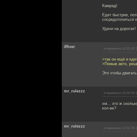
Камрад!
Едет быстрее, пот
сосредоточиться н
Удачи на дорогах!
iRiver
отправлено 10.02.05 
>так он ещё и еде
>Помыв авто, реш
Это чтобы двигать
mr_rulezzz
отправлено 10.02.05 
хм... это ж сколь
кол-ве?
mr_rulezzz
отправлено 10.02.05 