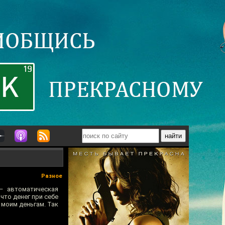
Разное
— автоматическая
что денег при себе
 моим деньгам. Так