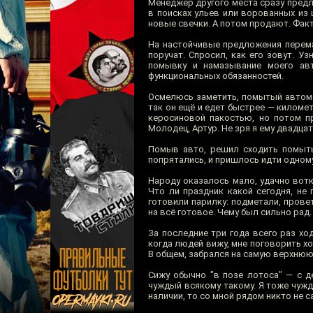
Менеджер другого места сразу предл
в поисках ульев или ворованных из 
новые свечки. А потом продают. Фак
На настойчивые предложения перема
поручат. Спросил, как его зовут. У
помывку и намазывание моего авт
функциональных обязанностей.
Осмелюсь заметить, помытый автомоб
так он ещё и едет быстрее — километ
керосиновой пакостью, но потом п
Молодец, Артур. Не зря я ему двадцат
Помыв авто, решил сходить помыть
попрятались, и пришлось идти одном
Народу оказалось мало, удачно вотк
Что ли праздник какой сегодня, не
готовили парилку: подметали, прове
на всё готовое. Чему был сильно рад.
За последние три года всего раз хо
когда людей вижу, мне поговорить хо
В общем, забрался на самую верхнюю
Сижу обычно "в позе лотоса" — с д
чуждый всякому такому. Я тоже чужды
наличии, то со мной рядом никто не с