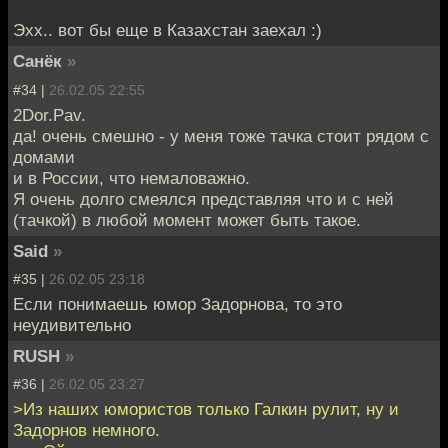
Эхх.. вот бы еще в Казахстан заехал :)
Санёк
»
#34 |
26.02.05 22:55
2Dor.Pav.
да! очень смешно - у меня тоже тачка стоит рядом с
домами
и в России, что немаловажно.
Я очень долго смеялся представляя что и с ней
(тачкой) в любой момент может быть такое.
Said
»
#35 |
26.02.05 23:18
Если понимаешь юмор Задорнова, то это
неудивительно
RUSH
»
#36 |
26.02.05 23:27
>Из наших юмористов только Галкин рулит, ну и
Задорнов немного.