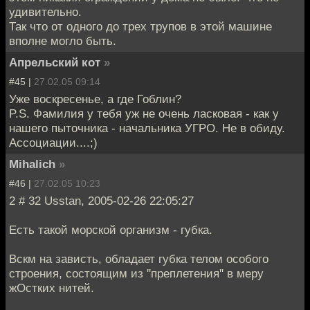
удивительно.
Так что от одного до трех трупов в этой машине
вполне могло быть.
Апрельский кот
»
#45 |
27.02.05 09:14
Уже воскресенье, а где Гоблин?
P.S. Фамилия у тебя уж не очень ласковая - как у
нашего пыточника - начальника УГРО. Не в обиду.
Ассоциации....;)
Mihalich
»
#46 |
27.02.05 10:23
2 # 32 Usstan, 2005-02-26 22:05:27
Есть такой морской организм - губка.
Вскм на зависть, обладает губка телом особого
строения, состоящим из ''преплетения'' в меру
жОстких нитей.