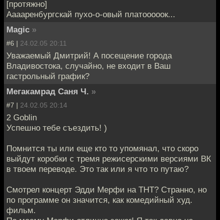
[протяжно]
Ааааренбургскай пухо-о-овый платооооок...
Magic
»
#6 |
24.02.05 20:11
Уважаемый Дмитрий! А посещение города
Владивостока, случайно, не входит в Ваш
гастрольный график?
Мегакамрад Саня Ч.
»
#7 |
24.02.05 20:14
2 Goblin
Успешно тебе съездить! )
Помнится ты или еще кто то упомянал, что скоро
выйдут коробки с тремя режисерскими версиями ВК
в твоем переводе. Это так или я что то путаю?
Смотрел концерт Эдди Мерфи на ТНТ? Странно, но
по программе он значится, как комедийный худ.
фильм.