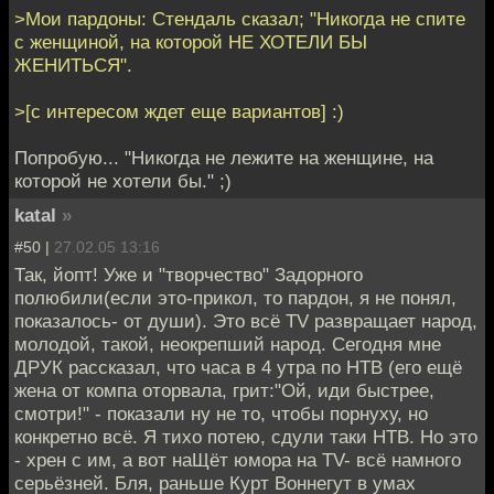
>Мои пардоны: Стендаль сказал; "Никогда не спите
с женщиной, на которой НЕ ХОТЕЛИ БЫ
ЖЕНИТЬСЯ".
>[с интересом ждет еще вариантов] :)
Попробую... "Никогда не лежите на женщине, на
которой не хотели бы." ;)
katal
»
#50 |
27.02.05 13:16
Так, йопт! Уже и "творчество" Задорного
полюбили(если это-прикол, то пардон, я не понял,
показалось- от души). Это всё TV развращает народ,
молодой, такой, неокрепший народ. Сегодня мне
ДРУК рассказал, что часа в 4 утра по НТВ (его ещё
жена от компа оторвала, грит:"Ой, иди быстрее,
смотри!" - показали ну не то, чтобы порнуху, но
конкретно всё. Я тихо потею, сдули таки НТВ. Но это
- хрен с им, а вот наЩёт юмора на TV- всё намного
серьёзней. Бля, раньше Курт Воннегут в умах