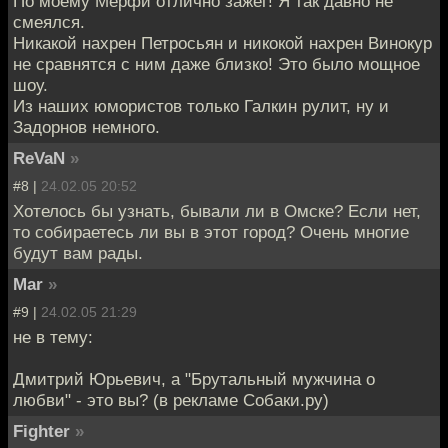
По моему Мерфи отлично зажег! Я так давно не
смеялся.
Никакой нахрен Петросьян и никокой нахрен Винокур
не сравнятся с ним даже близко! Это было мощное
шоу.
Из наших юмористов только Галкин рулит, ну и
Задорнов немного.
ReVaN
»
#8 |
24.02.05 20:52
Хотелось бы узнать, бывали ли в Омске? Если нет,
то собираетесь ли вы в этот город? Очень многие
будут вам рады.
Mar
»
#9 |
24.02.05 21:29
не в тему:
Дмитрий Юрьевич, а "Брутальный мужчина о
любви" - это вы? (в рекламе Собаки.ру)
Fighter
»