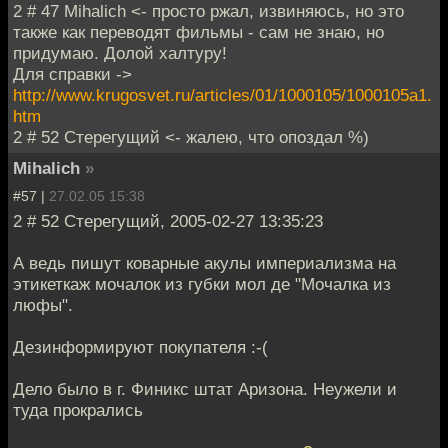
2 # 47 Mihalich <- просто ржал, извиняюсь, но это
также как переводят фильмы - сам не знаю, но
придумаю. Долой халтуру!
Для справки ->
http://www.krugosvet.ru/articles/01/1000105/1000105a1.
htm
2 # 52 Стерегущий <- жалею, что опоздал %)
Mihalich
»
#57 |
27.02.05 15:38
2 # 52 Стерегущий, 2005-02-27 13:35:23
А ведь пишут коварные акулы империализма на
этикеткаж мочалок из губки мол де "Мочалка из
люфы".
Дезинформируют покупателя :-(
Дело было в г. Финикс штат Аризона. Неужели и
туда прокрались