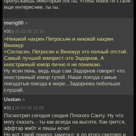
пропускаешь некоторые посты, чтобы новости стали
еще интереснее. гы гы.
merig00
»
#30 |
26.02.05 21:14
>Никакой нахрен Петросьян и никокой нахрен
Винокур
>Согласен, Петросян и Винокур это полный отстой.
Самый лучший юморист-это Задорнов. А
иностранный юмор лично я не понимаю.
Ну ясен пень, ведь еще сам Задорнов говорит что
иностранный юмор тупой. Наши поезда самые
поездатые поезда в мире...Задорнова побольше
слушай.
Usstan
»
#31 |
26.02.05 22:05
Посмотрел сегодня сеодня Плохого Санту. Ну что
могу сказать - ты как всегда на высоте. Как грится,
аффтар жж0т и пешы есчо!
Но вот такой прикол заметил: я до етого смотрел и