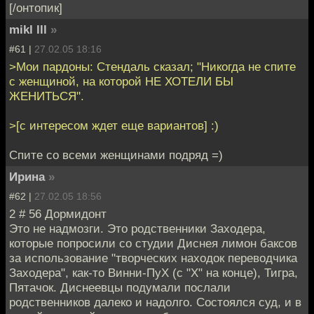
[/онтопик]
mikl lll
»
#61 |
27.02.05 18:16
>Мои пардоны: Стендаль сказал; "Никогда не спите
с женщиной, на которой НЕ ХОТЕЛИ БЫ
ЖЕНИТЬСЯ".
>[с интересом ждет еще вариантов] :)
Спите со всеми женщинами подряд =)
Ирина
»
#62 |
27.02.05 18:56
2 # 56 Дормидонт
Это не надмозги. Это родственники Заходера,
которые попросили со студии Диснея лимон баксов
за использование "творческих находок переводчика
Заходера", как-то Винни-ПуХ (с "Х" на конце), Тигра,
Пятачок. Диснеевцы подумали послали
родственников далеко и надолго. Состоялся суд, и в