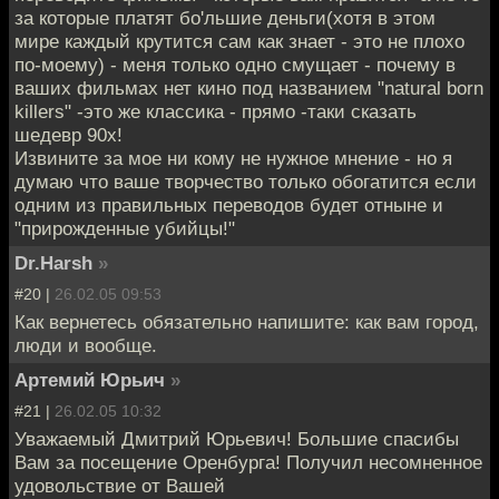
за которые платят бо'льшие деньги(хотя в этом
мире каждый крутится сам как знает - это не плохо
по-моему) - меня только одно смущает - почему в
ваших фильмах нет кино под названием "natural born
killers" -это же классика - прямо -таки сказать
шедевр 90x!
Извините за мое ни кому не нужное мнение - но я
думаю что ваше творчество только обогатится если
одним из правильных переводов будет отныне и
"прирожденные убийцы!"
Dr.Harsh
»
#20 |
26.02.05 09:53
Как вернетесь обязательно напишите: как вам город,
люди и вообще.
Артемий Юрьич
»
#21 |
26.02.05 10:32
Уважаемый Дмитрий Юрьевич! Большие спасибы
Вам за посещение Оренбурга! Получил несомненное
удовольствие от Вашей