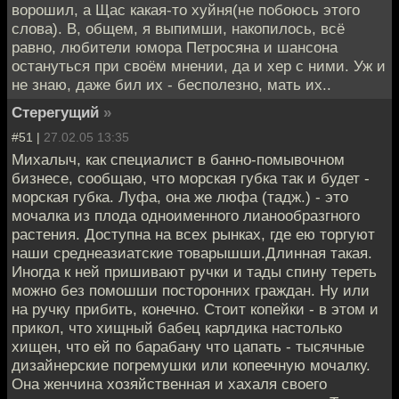
ворошил, а Щас какая-то хуйня(не побоюсь этого
слова). В, общем, я выпимши, накопилось, всё
равно, любители юмора Петросяна и шансона
остануться при своём мнении, да и хер с ними. Уж и
не знаю, даже бил их - бесполезно, мать их..
Стерегущий
»
#51 |
27.02.05 13:35
Михалыч, как специалист в банно-помывочном
бизнесе, сообщаю, что морская губка так и будет -
морская губка. Луфа, она же люфа (тадж.) - это
мочалка из плода одноименного лианообразгного
растения. Доступна на всех рынках, где ею торгуют
наши среднеазиатские товарышши.Длинная такая.
Иногда к ней пришивают ручки и тады спину тереть
можно без помошши посторонних граждан. Ну или
на ручку прибить, конечно. Стоит копейки - в этом и
прикол, что хищный бабец карлдика настолько
хищен, что ей по барабану что цапать - тысячные
дизайнерские погремушки или копеечную мочалку.
Она женчина хозяйственная и хахаля своего