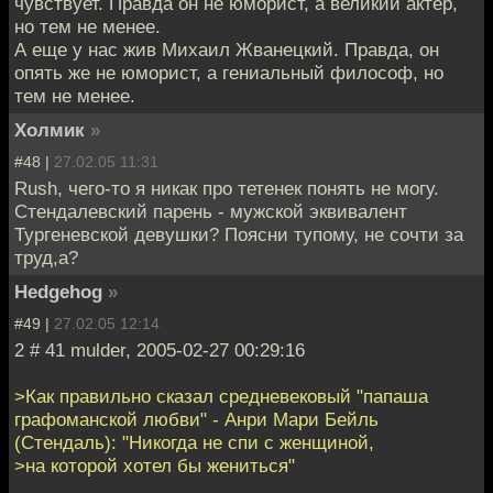
чувствует. Правда он не юморист, а великий актер,
но тем не менее.
А еще у нас жив Михаил Жванецкий. Правда, он
опять же не юморист, а гениальный философ, но
тем не менее.
Холмик
»
#48 |
27.02.05 11:31
Rush, чего-то я никак про тетенек понять не могу.
Стендалевский парень - мужской эквивалент
Тургеневской девушки? Поясни тупому, не сочти за
труд,а?
Hedgehog
»
#49 |
27.02.05 12:14
2 # 41 mulder, 2005-02-27 00:29:16
>Как правильно сказал средневековый "папаша
графоманской любви" - Анри Мари Бейль
(Стендаль): "Никогда не спи с женщиной,
>на которой хотел бы жениться"