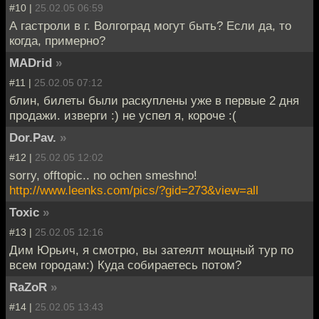
#10 |
25.02.05 06:59
А гастроли в г. Волгоград могут быть? Если да, то
когда, примерно?
MADrid
»
#11 |
25.02.05 07:12
блин, билеты были раскуплены уже в первые 2 дня
продажи. изверги :) не успел я, короче :(
Dor.Pav.
»
#12 |
25.02.05 12:02
sorry, offtopic.. no ochen smeshno!
http://www.leenks.com/pics/?gid=273&view=all
Toxic
»
#13 |
25.02.05 12:16
Дим Юрьич, я смотрю, вы затеялт мощный тур по
всем городам:) Куда собираетесь потом?
RaZoR
»
#14 |
25.02.05 13:43