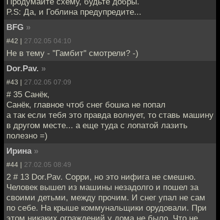
Продумайте схему, будьте добры.
P.S: Да, и Гоблина предупредите...
BFG
»
#42 |
27.02.05 04:10
Не в тему - "Гамбит" смотрели? -)
Dor.Pav.
»
#43 |
27.02.05 07:09
# 35 Санёк,
Санёк, главное чтоб снег бошка не попал
а так если тебя это правда волнует, то ставь машину
в другом месте... а еще туда с лопатой лазить
полезно =)
Ирина
»
#44 |
27.02.05 08:49
2 # 13 Dor.Pav. Сорри, но это нифига не смешно.
Человек вышел из машины незадолго и пошел за
своими детьми, между прочим. И снег упал не сам
по себе. На крыше коммунальщики орудовали. При
этом никаких ограждений у дома не было. Что не