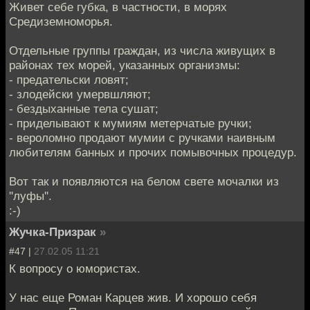
Живет себе губка, в частности, в морях
Средиземноморья.
Отдельные группы граждан, из числа живущих в
районах тех морей, указанных организмы:
- предательски ловят;
- злодейски умервшляют;
- бездыханные тела сушат;
- приделывают к мумиям метерчатые ручки;
- вероломно продают мумии с ручками наивным
любителям банных и прочих помывочных процедур.
Вот так и появляются на белом свете мочалки из
''луфы''.
:-)
Жучка-Призрак
»
#47 |
27.02.05 11:21
К вопросу о юмористах.
У нас еще Роман Карцев жив. И хорошо себя