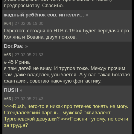
предпросмотру. Спасибо.
жадный ребёнок сов. интелли...
»
#64 |
27.02.05 19:30
Оффтоп: сегодня по НТВ в 19.хх будет передача про
Коляна и Вована, двух психов.
Dor.Pav.
»
#65 |
27.02.05 21:33
# 45 Ирина
я там детей не вижу. И трупов тоже. Между прочим
там даже владелец улыбается. А у вас такая богатая
фантазия, советаю наючную фонтастику.
RUSH
»
#66 |
27.02.05 21:43
>>>Rush, чего-то я никак про тетенек понять не могу.
Стендалевский парень - мужской эквивалент
Тургеневской девушки? >>>Поясни тупому, не сочти
за труд,а?