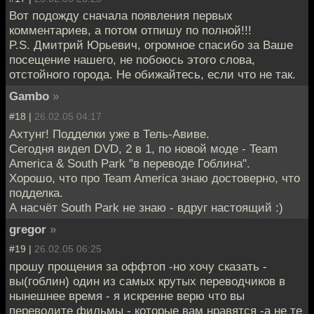
Вот подожду сначала появления первых
комментариев, а потом отпишу по полной!!!
P.S. Дмитрий Юрьевич, огромное спасибо за Ваше
посещение нашего, не побоюсь этого слова,
отстойного города. Не обижайтесь, если что не так.
Gambo
»
#18 |
26.02.05 04:17
Ахтунг! Подделки уже в Тель-Авиве.
Сегодня видел DVD, 2 в 1, по новой моде - Team
America & South Park "в переводе Гоблина".
Хорошо, что про Team America знаю достоверно, что
подделка.
А насчёт South Park не знаю - вдруг настоящий :)
gregor
»
#19 |
26.02.05 06:25
прошу прощения за оффтоп -но хочу сказать -
вы(гоблин) один из самых крутых переводчиков в
нынешнее время - я искренне верю что вы
переводите фильмы - которые вам нравятся -а не те