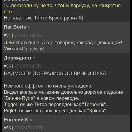
>...показали ну не то, чтобы порнуху, но конкретно
всё...
Не надо так. Тинто Брасс рулит 8)
Rat Boris
»
#54 |
27.02.05 14:58
Действительно, а где товарищ камрад с докладом!
Ужо вечОр почти!
Дормидонт
»
#55 |
27.02.05 15:04
НАДМОЗГИ ДОБРАЛИСЬ ДО ВИННИ-ПУХА
Немного оффтоп, но очень уж задело.
Видел вчера в магазине довольно дорогое издание
"Винни-Пуха" в новом переводе.
Tigger, он же Тигра переведен как "Тигрёнок".
Piglet, он же Пятачок переведен как "Хрюня".
Евгений К
»
#56 |
27.02.05 15:37