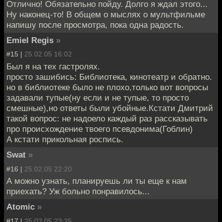
Отлично! Обязательно пойду. Долго я ждал этого...
Ну наконец-то! В общем о мыслях о мультфильме
напишу после просмотра, пока одна радость.
Emiel Regis
»
#15 |
25.02.05 16:02
Был я на тех гастролях.
просто зашибись: Библиотека, кинотеатр и обратно.
но в библиотеке было не плохо,только вот вопросы
задавали тупые(ну если и не тупые, то просто
смешные),но ответы были убойные.Кстати Дмитрий
такой вопрос: не надоело каждый раз рассказывать
про происхождение твоего псевдонима(Гоблин)
А кстати прикольная роспись.
Swat
»
#16 |
25.02.05 22:20
А можно узнать, планируешь ли ты еще к нам
приехать? Уж больно понравилось...
Atomic
»
#17 |
25.02.05 23:25