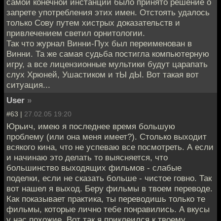
самой конечной инстанции было принято решение о
запрете употребления этих имен. Отстоять удалось
только Сову путем хистрых доказательств и
привлечением светил орнитологии.
Так что журнал Винни-Пух был переименован в
Винни. Та же самая судьба постигла компьютерную
игру, а все лицензионные мультики будут царапать
слух Хрюней, Ушастиком и тЫ дЫ. Вот такая вот
ситуация...
User
»
#63 |
27.02.05 19:20
Юрьич, имею я последнее время большую
проблему (или она меня имеет?). Столько выходит
всякого кина, что не успеваю все посмотреть. А если
и начинаю это делать то выясняется, что
большинство выходящих фильмов - слабые
поделки, если не сказать больше - чистое говно. Так
вот нашел я выход. Беру фильмы в твоем переводе.
Как показывает практика, ты переводишь только те
фильмы, которые лично тебе понравились. А вкусы
у нас похожие. Вот так я приклеился к твоему