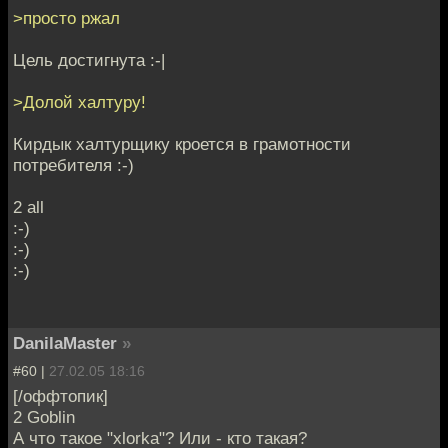
>просто ржал
Цель достигнута :-|
>Долой халтуру!
Кирдык халтурщику кроется в грамотности
потребителя :-)
2 all
:-)
:-)
:-)
DanilaMaster
»
#60 |
27.02.05 18:16
[/оффтопик]
2 Goblin
А что такое "xlorka"? Или - кто такая?