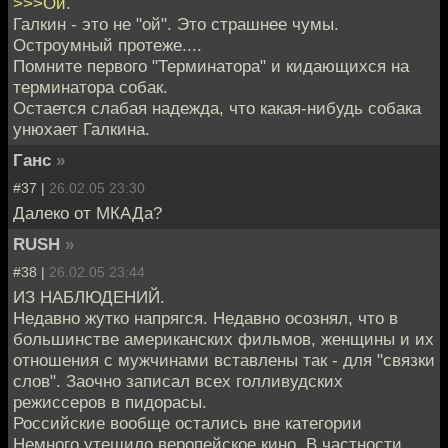
>>>Ой.
Галкин - это не "ой". Это страшнее чумы.
Остроумный протеже....
Помните первого "Терминатора" и кидающихся на
терминатора собак.
Остается слабая надежда, что какая-нибудь собака
унюхает Галкина.
Ганс
»
#37 |
26.02.05 23:30
Далеко от МКАДа?
RUSH
»
#38 |
26.02.05 23:44
ИЗ НАБЛЮДЕНИЙ.
Недавно жутко напрягся. Недавно осознял, что в
большинстве американских фильмов, женщины и их
отношения с мужчинами вставлены так - для "связки
слов". Заочно записал всех голливудских
режиссеров в пидорасы.
Российские вообще остались вне категории
Немного утешило веропейское кино. В частности