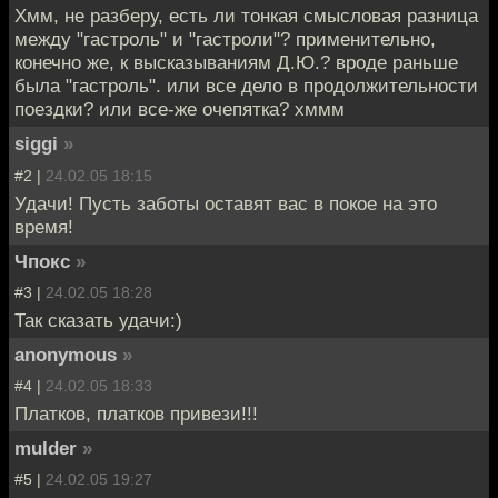
Хмм, не разберу, есть ли тонкая смысловая разница
между "гастроль" и "гастроли"? применительно,
конечно же, к высказываниям Д.Ю.? вроде раньше
была "гастроль". или все дело в продолжительности
поездки? или все-же очепятка? хммм
siggi
»
#2 |
24.02.05 18:15
Удачи! Пусть заботы оставят вас в покое на это
время!
Чпокс
»
#3 |
24.02.05 18:28
Так сказать удачи:)
anonymous
»
#4 |
24.02.05 18:33
Платков, платков привези!!!
mulder
»
#5 |
24.02.05 19:27