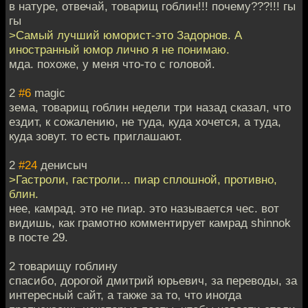
в натуре, отвечай, товарищ гоблин!!! почему???!!! гы
гы
>Самый лучший юморист-это Задорнов. А
иностранный юмор лично я не понимаю.
мда. похоже, у меня что-то с головой.
2
#6
magic
зема, товарищ гоблин недели три назад сказал, что
ездит, к сожалению, не туда, куда хочется, а туда,
куда зовут. то есть приглашают.
2
#24
денисыч
>Гастроли, гастроли... пиар сплошной, противно,
блин.
нее, камрад. это не пиар. это называется чес. вот
видишь, как грамотно комментирует камрад shinnok
в посте 29.
2 товарищу гоблину
спасибо, дорогой дмитрий юрьевич, за переводы, за
интересный сайт, а также за то, что иногда