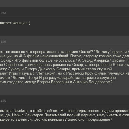
13:56
ватает женщин :(
13:58
вот не знаю во что превратилась эта премия Оскар!? "Летчику" вручили 4
инации, но 4! А фильм наискушнейший. Потом, старому ковбою тоже дал
 Оскар? Что фильмов больше не осталось? А Отряд Америка? Забыли п
me Canada хоть номировалась раньше на Оскар, а теперь после Властел
рджу Лукасу и Питеру Джексону Оскары, премия стала скушной.
вают Игры Разума с "Летчиком", но с Расселом Кроу фильм плучился на
ильм "Летчик". Тогда Игры разума заработал награды заслужено.
метил сходства между Егором Бероевым и Антонио Бандеросом?
13:59
осмотра Гамбита, а отч0та всё нет. А с раскладом насчет выдачи правил
ью, да. Нарыл Санитаров Подземелий полный вариант, буду читать в ож
какое то валяется. Это как понимать? Было оно, продолжение?