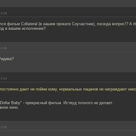
13:29
ся фильм Collateral (в нашем прокате Соучастник), посюда вопрос!? А б
од в вашем исполнении?
13:30
Ридика?
13:34
постоянно дают не пойми кому, нормальных пацанов не награждают нико
n Dollar Baby" - прекрасный фильм. Иствуд плохого не делает.
вное кино.
13:34