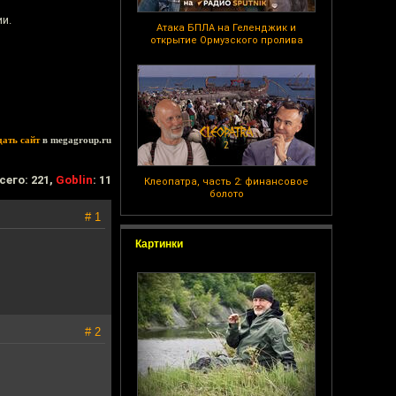
и.
Атака БПЛА на Геленджик и
открытие Ормузского пролива
дать сайт
в megagroup.ru
сего: 221,
Goblin
: 11
Клеопатра, часть 2: финансовое
болото
# 1
Картинки
# 2