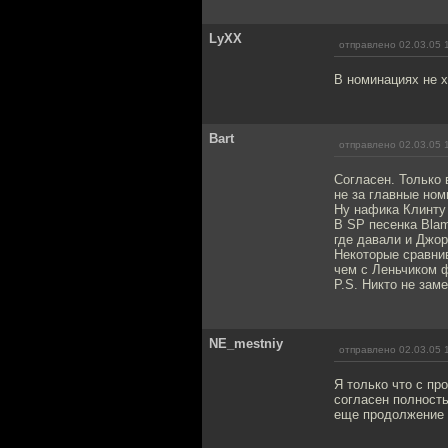
LyXX
отправлено 02.03.05 
В номинациях не х
Bart
отправлено 02.03.05 
Согласен. Только 
не за главные ном
Ну нафика Клинту
В SP песенка Bla
где давали и Джо
Некоторые сравни
чем с Леньчиком ф
P.S. Никто не за
NE_mestniy
отправлено 02.03.05 
Я только что с пр
согласен полност
еще продолжение 