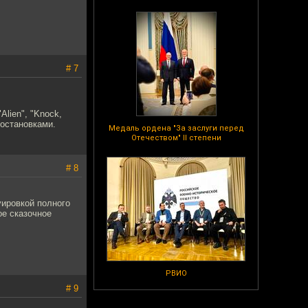
# 7
Alien", "Knock,
 остановками.
Медаль ордена "За заслуги перед
Отечеством" II степени
# 8
уировкой полного
ое сказочное
РВИО
# 9