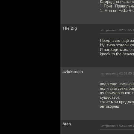
Камрад, опечаталс
"..Приз "Правильн
1. Man on Fi<b>R</
The Big
отправлено 02.03.05 
Предлагаю ещё за
Ну, типа эталон хо
И наградить зелёно
knock to the heav
avtokoresh
отправлено 02.03.05 
надо еще номинан
если статуэтка ра
пэ (примерно как 
существо).
такие мои предло
автокореш
hren
отправлено 02.03.05 