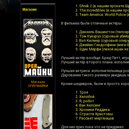
Shrek 2 (в нашем прокате Ш
Магазин
The Incredibles (в нашем п
Team America: World Police
В фильмах были отличные актёры:
Дензель Вашингтон (телохр
Том Кукуруз (суровый убийц
Вэл Килмер (суровый опер
Джеймс Гандолфини (мега-б
Эдик Мёрфи (лихой ишак из
Лучший актёр вообще: Бред Питт, игр
Лучший актёр второго плана: исполни
Лучшая актриса: исполнительница ро
Дарование такого размера увидишь н
Магазин
Кроме шедевров, были и просто хоро
ОПЕРМАЙКИ
Троя
Хеллбой
Я, робот
Ван Хелсинг
Хроники Риддика
Страсти Христовы
Рассвет мертвецов
Для них приз пока что не придумал.