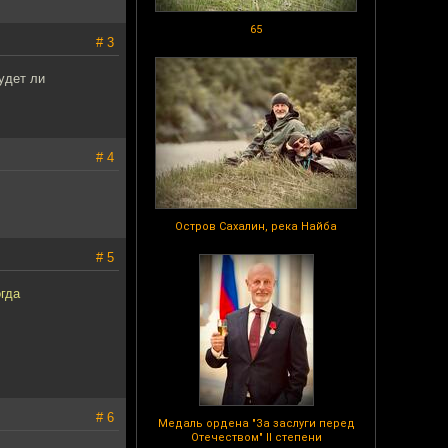
65
# 3
удет ли
# 4
Остров Сахалин, река Найба
# 5
гда
# 6
Медаль ордена "За заслуги перед
Отечеством" II степени