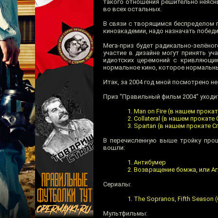
такого отношения решительно неясны,
во всех остальных.
В связи с творящимся беспределом 
киноакадемии, надо назначать победи
Мега-приз будет радикально-зелёно
участие в дизайне могут принять уч
идиотских церемоний с кривляющим
нормальное кино, которое нормальн
Итак, за 2004 год мной посмотрено 
Приз "Правильный фильм 2004" уходит
Man on Fire (в нашем прокат
Collateral (в нашем прокате
Spartan (в нашем прокате С
В перечисленную выше тройку прош
вошли:
Антибумер
Возвращение бомжа, или А
Сериалы:
The Sopranos, Fifth Season
Мультфильмы: