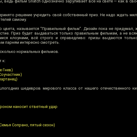
 ведь фильм Snatch однозначно заруливает всё на свете — как в свое
принято решение учредить свой собственный приз. Не надо ждать мил
телей самому.
го цвета, называется "Правильный фильм". Дизайн пока не придумал,
астие. Приз будет выдаваться только правильным фильмам, а не всяк
ися клоунами, всё строго и справедливо: призы выдаются только
ым парням интересно смотреть.
несколько нормальных фильмов.
 к:
е Гнев)
 Соучастник)
партанец)
логодних шедевров мирового класса от нашего отечественного ки
гроном наносит ответный удар
 (Семья Сопрано, пятый сезон)