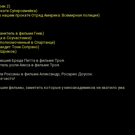
рек 2)
рокате Суперсемейка)
 (в нашем прокате Отряд Америка: Всемирная полиция)
анитель в фильме Гнев)
а в Соучастнике)
уполномоченный в Спартанце)
андит Тони Сопрано)
 Шреков)
авший Бреда Питта в фильме Троя.
тель роли Аякса в фильме Троя.
ли Роксаны в фильме Александр, Росарио Доусон.
е часто!
шие фильмы, заметить которые у киноакадемиков не хватило ума: