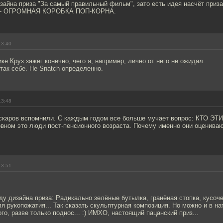
зайна приза "За самый правильный фильм", зато есть идея насчёт приз
м - ОГРОМНАЯ КОРОБКА ПОП-КОРНА.
13:40
ике Круз зажег конечно, чего я, например, лично от него не ожидал.
так себе. Не Snatch определенно.
13:48
оскаров вспомнили. С каждым годом все больше мучает вопрос: КТО 
новном это люди пост-пенсионного возраста. Почему именно они оценив
13:51
ду дизайна приза: Радикально зелёные бутылка, гранёная стопка, кусоче
ля рукопожатия... Так сказать скульптурная композиция. Но можно и в на
го, разве только поднос... :) ИМХО, настоящий пацанский приз...