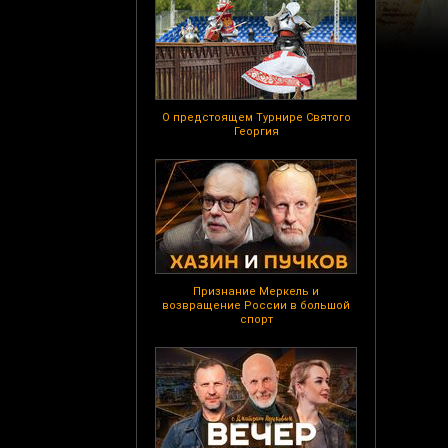
О предстоящем Турнире Святого
Георгия
Признание Меркель и
возвращение России в большой
спорт