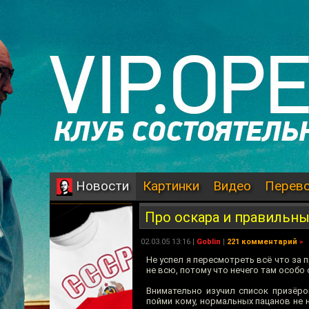
Картинки
Видео
Перев
Новости
Про оскара и правильны
02.03.05 13:16 |
Goblin
|
221 комментарий
»
Не успел я пересмотреть всё что за 
не всю, потому что нечего там особо
Внимательно изучил список призёро
пойми кому, нормальных пацанов не 