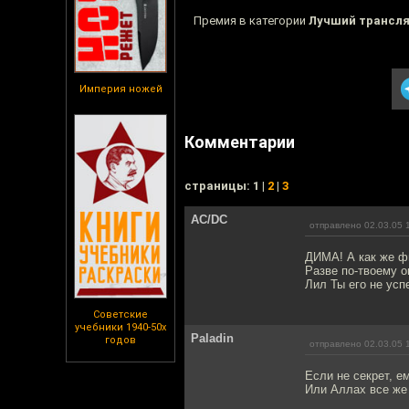
Премия в категории
Лучший трансл
Империя ножей
Комментарии
cтраницы: 1 |
2
|
3
AC/DC
отправлено 02.03.05 
ДИМА! А как же ф
Разве по-твоему о
Лил Ты его не ус
Советские
учебники 1940-50х
Paladin
годов
отправлено 02.03.05 
Если не секрет, е
Или Аллах все же 