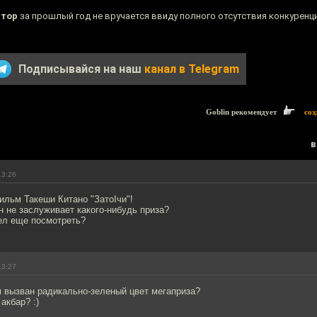
ятор
за прошлый год не вручается ввиду полного отсутствия конкуренци
Подписывайся на наш
канал в Telegram
Goblin рекомендует
соз
в
13:26
ильм Такеши Китано "ЗатоIчи"!
н не заслуживает какого-нибудь приза?
пел еще посмотреть?
13:27
м вызван радикально-зеленый цвет мегаприза?
акбар? :)