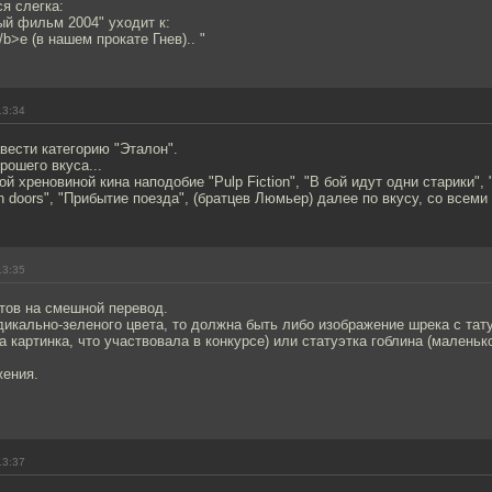
я слегка:
ый фильм 2004" уходит к:
b>e (в нашем прокате Гнев).. "
13:34
вести категорию "Эталон".
рошего вкуса...
й хреновиной кина наподобие "Pulp Fiction", "В бой идут одни старики", "
en doors", "Прибытие поезда", (братцев Люмьер) далее по вкусу, со всеми
13:35
тов на смешной перевод.
дикально-зеленого цвета, то должна быть либо изображение шрека с тат
та картинка, что участвовала в конкурсе) или статуэтка гоблина (маленьк
жения.
13:37