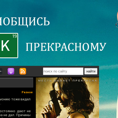
Разное
ремонию тоже видел
й
.
постоянно дают не
ра не дал. Причины