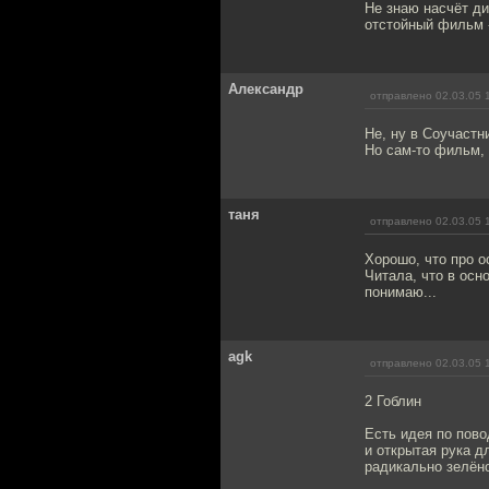
Не знаю насчёт ди
отстойный филь
Александр
отправлено 02.03.05 
Не, ну в Соучастн
Но сам-то фильм, 
таня
отправлено 02.03.05 
Хорошо, что про 
Читала, что в ос
понимаю...
agk
отправлено 02.03.05 
2 Гоблин
Есть идея по пово
и открытая рука д
радикально зелёно