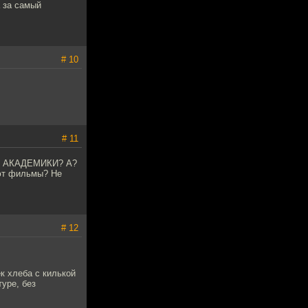
а за самый
# 10
# 11
ЭТИ АКАДЕМИКИ? А?
ают фильмы? Не
# 12
к хлеба с килькой
туре, без