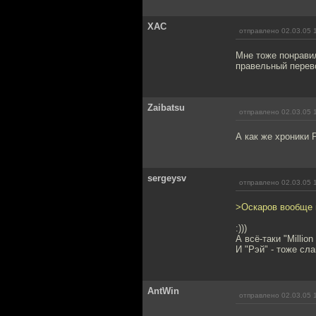
XAC
отправлено 02.03.05 
Мне тоже понравил
правельный перев
Zaibatsu
отправлено 02.03.05 
А как же хроники 
sergeysv
отправлено 02.03.05 
>Оскаров вообще 
:)))
А всё-таки "Millio
И "Рэй" - тоже сла
AntWin
отправлено 02.03.05 