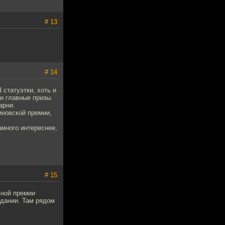
# 13
# 14
 статуэтки, хоть и
и главные призы.
арни.
иновской премии,
много интереснее,
# 15
ьной премии
идании. Там рядом