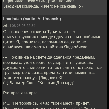
Ограничусь пока этим, ржал полчаса.
Звездная команда, ничего не скажешь. :-)
Landadan (Vadim A. Umanski)
»
#61 |
08.03.05 22:34
С позволения хозяина Тупичка и всех
присутствующих приведу одну из своих любимых
цитат. Я, помнится, вспоминал ее, если не
ошибаюсь, на смерть шайтана Яндарбиева.
--- Поживи-ка на свете да сделайся преданным,
верным слугой своего государя, и ты узнаешь,
дружок, что в мире ничто так приятно не пахнет, как
труп мертвого врага, предателя или изменника, -
заметил француз. [Людовик XI]
(c) Вальтер Скотт "Квентин Дорвард"
Раз враг, два враг...
P.S. "Не торопись, и час твоей мести придет.
Поспешность - изобретение шайтана" (с) Фрэнк