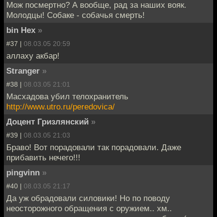
Мож посмертно? А вообще, рад за наших вояк.
Молодцы! Собаке - собачья смерть!
bin Hex
»
#37 |
08.03.05 20:59
аллаху акбар!
Stranger
»
#38 |
08.03.05 21:01
Масхадова убил телохранитель
http://www.utro.ru/peredovica/
Доцент Гризлянский
»
#39 |
08.03.05 21:03
Браво! Вот порадовали так порадовали. Даже
прибавить нечего!!!
pingvinn
»
#40 |
08.03.05 21:17
Да уж обрадовали силовики! Но по поводу
неосторожного обращения с оружием.. хм..