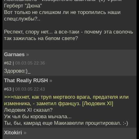
Герберт "Дюна"
Вот только не слишком ли не торопились наши
спецслужбы?..
Респект, спору нет... а все-таки - почему эта сволочь
так зажилась на белом свете?
Garnaes
»
#62 |
08.03.05 22:36
Здорово:)_
That Really RUSH
»
#63 |
08.03.05 22:43
>>>пахнет, как труп мертвого врага, предателя или
изменника, - заметил француз. [Людовик XI]
Людовик XI сказал?
Уж чья бы корова мычала...
Ты, бы, камрад еще Макиавелли процитировал. :-)
Xitokiri
»