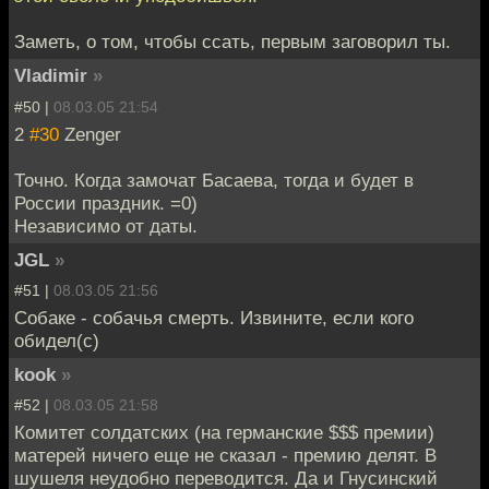
Заметь, о том, чтобы ссать, первым заговорил ты.
Vladimir
»
#50 |
08.03.05 21:54
2
#30
Zenger
Точно. Когда замочат Басаева, тогда и будет в
России праздник. =0)
Независимо от даты.
JGL
»
#51 |
08.03.05 21:56
Собаке - собачья смерть. Извините, если кого
обидел(с)
kook
»
#52 |
08.03.05 21:58
Комитет солдатских (на германские $$$ премии)
матерей ничего еще не сказал - премию делят. В
шушеля неудобно переводится. Да и Гнусинский