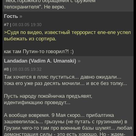
"неосторожного обращения с оружием
телохранителя". Не верю.
Гость
»
#7 |
08.03.05 19:30
>Судя по видео, известный террорист еле-еле успел
выбежать из сортира.
как там Путин-то говорил?! :)
Landadan (Vadim A. Umanski)
»
#8 |
08.03.05 19:32
Так хочется в пляс пуститься... давно ожидали...
тока его уже раз десять мочили... и все без толку...
Пусть народу покойничка предъявят,
идентификацию проведут...
А вообще вовремя. 9 Мая скоро... прибалтика
зашевелилась... грызуны (не путать с грузинами) в
Грузии чего-то там про военные базы шумят... любая
демонстрация силы - это есть хорошо. Но - ждем-