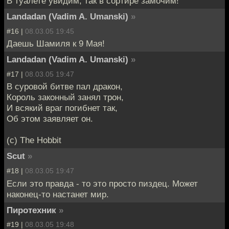
В туалете увидим, так в сортире замочим!
Landadan (Vadim A. Umanski)
»
#16 |
08.03.05 19:45
Даешь Шамиля к 9 Мая!
Landadan (Vadim A. Umanski)
»
#17 |
08.03.05 19:47
В суровой битве пал дракон,
Король законный занял трон,
И всякий враг погибнет так,
Об этом заявляет он.
(c) The Hobbit
Scut
»
#18 |
08.03.05 19:47
Если это правда - то это просто пиздец. Может
наконец-то настанет мир.
Пиротехник
»
#19 |
08.03.05 19:48