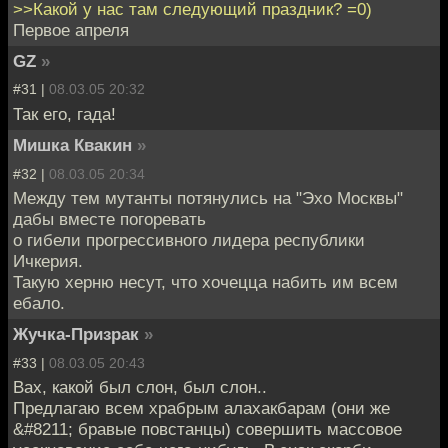
>>Какой у нас там следующий праздник? =0)
Первое апреля
GZ
»
#31 |
08.03.05 20:32
Так его, гада!
Мишка Квакин
»
#32 |
08.03.05 20:34
Между тем мутанты потянулись на "Эхо Москвы"
дабы вместе погоревать
о гибели прогрессивного лидера республики
Ичкерия.
Такую херню несут, что хочецца набить им всем
ебало.
Жучка-Призрак
»
#33 |
08.03.05 20:43
Вах, какой был слон, был слон..
Предлагаю всем храбрым алахакбарам (они же
&#8211; бравые повстанцы) совершить массовое