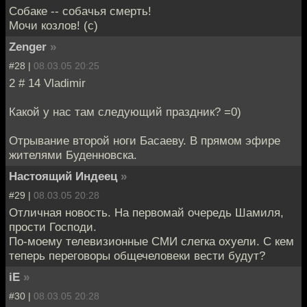
Собаке -- собачья смерть!
Мочи козлов! (с)
Zenger
»
#28 |
08.03.05 20:25
2 # 14 Vladimir
Какой у нас там следующий праздник? =0)
Отрывание второй ноги Басаеву. В прямом эфире
жителями Буденновска.
Настоящий Индеец
»
#29 |
08.03.05 20:28
Отличная новость. На первомай очередь Шамиля,
прости Господи.
По-моему телевизионные СМИ слегка охуели. С кем
теперь переговоры общечеловеки вести будут?
iE
»
#30 |
08.03.05 20:28