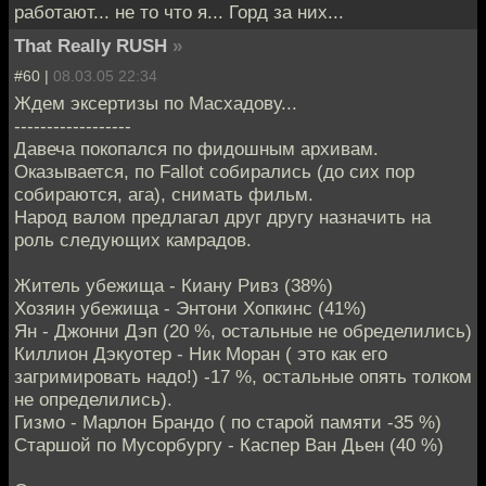
работают... не то что я... Горд за них...
That Really RUSH
»
#60 |
08.03.05 22:34
Ждем эксертизы по Масхадову...
------------------
Давеча покопался по фидошным архивам.
Оказывается, по Fallot собирались (до сих пор
собираются, ага), снимать фильм.
Народ валом предлагал друг другу назначить на
роль следующих камрадов.
Житель убежища - Киану Ривз (38%)
Хозяин убежища - Энтони Хопкинс (41%)
Ян - Джонни Дэп (20 %, остальные не обределились)
Киллион Дэкуотер - Ник Моран ( это как его
загримировать надо!) -17 %, остальные опять толком
не определились).
Гизмо - Марлон Брандо ( по старой памяти -35 %)
Старшой по Мусорбургу - Каспер Ван Дьен (40 %)