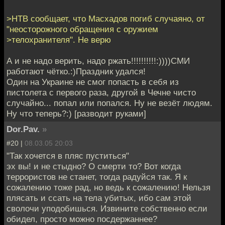
>НТВ сообщает, что Масхадов погиб случаяно, от
"неосторожного обращения с оружием
>телохранителя". Не верю
А и не надо верить, надо ржать!!!!!!!!!!:))))СМИ
работают чётко.:)Праздник удался!
Один на Украине не смог попасть в себя из
пистолета с первого раза, другой в Чечне чисто
случайно... попал или попался. Ну не везёт людям.
Ну что теперь?:) [разводит руками]
Dor.Pav.
»
#20 |
08.03.05 20:03
"Так хочется в пляс пуститься"
эх вы! и не стыдно? О смерти то? Вот когда
террористов не станет, тогда радуйся так. Я к
сожалению тоже рад, но ведь к сожалению! Нельзя
плясать и ссать на тела убитых, ибо сам этой
сволочи уподобишься. Извините собственно если
обидел, просто можно посдержаннее?