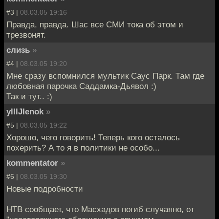
#3 |
08.03.05 19:16
Правда, правда. Шас все СМИ тока об этом и
трезвонят.
слизь
»
#4 |
08.03.05 19:20
Мне сразу вспомнился мультик Саус Парк. Там где
любовная парочка Саддамка-Дьявол :)
Так и тут.. :)
ylllJIenok
»
#5 |
08.03.05 19:22
Хорошо, чего говорить! Теперь кого осталось
похерить? А то я в политики не особо...
kommentator
»
#6 |
08.03.05 19:30
Новые подробности
НТВ сообщает, что Масхадов погиб случаяно, от