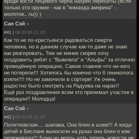
вроде кости лицевого черпа нахрен перебиты (если
только это оружие - как в "команда америка" -
молоток.. гы)) )
Сан Сэй
»
#41 |
08.03.05 21:20
Как то не по-христьянси радоваться смерти
человека, но в данном случае как-то даже не знаю
как реагировать, Тем не менее скорее хочу
поздравить ребят с "Вымпела" и "Альфы" за отлично
проведённую операцию, Самое главное что ни-кого
не потеряли!!! Хотелось бы конечно что б гениколога
взяли!!!! Но не замочили в сортире! Уж очень
радостно было смотреть на Радуева на нарах!!
Ещё раз поздравления всем кто принимал участие в
операции!! Молодца!
Сан Сэй
»
#42 |
08.03.05 21:23
Политковская.... шалава, Она блин в шоке!!! А когда
детей в Беслане выносили на руках она блин о ком
переживала!!! Блин ну мразь хоть теперь новости не