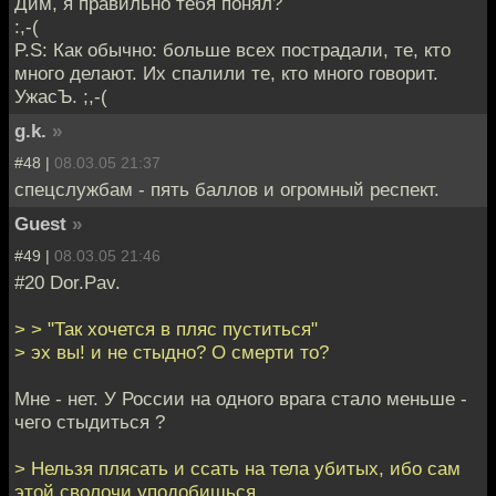
Дим, я правильно тебя понял?
:,-(
P.S: Как обычно: больше всех пострадали, те, кто
много делают. Их спалили те, кто много говорит.
УжасЪ. ;,-(
g.k.
»
#48 |
08.03.05 21:37
спецслужбам - пять баллов и огромный респект.
Guest
»
#49 |
08.03.05 21:46
#20 Dor.Pav.
> > "Так хочется в пляс пуститься"
> эх вы! и не стыдно? О смерти то?
Мне - нет. У России на одного врага стало меньше -
чего стыдиться ?
> Нельзя плясать и ссать на тела убитых, ибо сам
этой сволочи уподобишься.