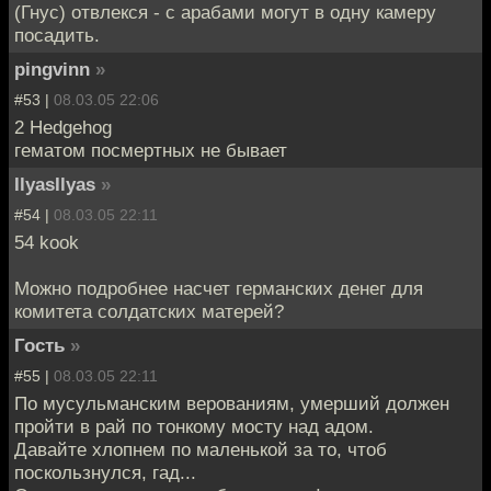
(Гнус) отвлекся - с арабами могут в одну камеру
посадить.
pingvinn
»
#53 |
08.03.05 22:06
2 Hedgehog
гематом посмертных не бывает
IlyasIlyas
»
#54 |
08.03.05 22:11
54 kook
Можно подробнее насчет германских денег для
комитета солдатских матерей?
Гость
»
#55 |
08.03.05 22:11
По мусульманским верованиям, умерший должен
пройти в рай по тонкому мосту над адом.
Давайте хлопнем по маленькой за то, чтоб
поскользнулся, гад...