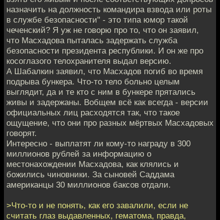
назначить на должность командира взвода или роты
в службе безопасности" - это типа юмор такой
чеченский? Я уж не говорю про то, что он заявил,
что Масхадова пыталась задержать служба
безопасности президента республики. И он же про
косоглазого телохранителя выдал версию.
А Шабалкин заявил, что Масхадов погиб во время
подрыва бункера. Что-то тело больно целым
выглядит, да и те кто с ним в бункере прятались
живы и задержаны. Вобщем всё как всегда - версии
официальных лиц расходятся так, что такое
ощущение, что они про разных мёртвых Масхадовых
говорят.
Интересно - выплатят ли кому-то награду в 300
миллионов рублей за информацию о
местонахождении Масхадова, как клялись и
божились чиновники. За сыновей Саддама
американцы 30 миллионов баксов отдали.
>Что-то и не понять, как его завалили, если не
считать глаз выдавленных, гематома, правда,