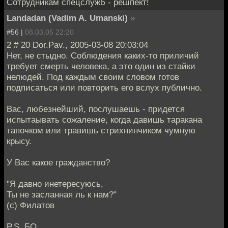
Сотрудникам спецслужб - решпект!
Landadan (Vadim A. Umanski)
»
#56 |
08.03.05 22:20
2 # 20 Dor.Pav., 2005-03-08 20:03:04
Нет, не стыдно. Соблюдения каких-то приличий
требует смерть человека, а это один из стайки
нелюдей. Под каждым своим словом готов
подписаться или повторить его вслух публично.
Вас, любезнейший, послушаешь - придется
испытаывать сожаление, когда давишь таракана
тапочком или травишь стрихнинчиком чумную
крысу.
У Вас какое гражданство?
"Я давно инетересуюсь,
Ты не засланная ль к нам?"
(с) Филатов
P.S. БО