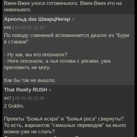
Вжик-Вжик уноси готовенького. Вжик-Вжик кто на
новенького.
Арнольд das ШварцНигер
»
#46 |
08.03.05 21:33
По поводу сомнений вспоминается диалог из "Бури
в стакане"
- Ну как, вы его опознали?
- Ноги опознали, а чья голова с рогами, ума
приложить не могу.
Как бы так не вышло.
That Really RUSH
»
#47 |
08.03.05 21:36
2 Goblin.
Проекты "Божья искра" и "Божья роса" свернуты?
То есть, вариантов "смешных переводов" на мыло
можно уже не слать?