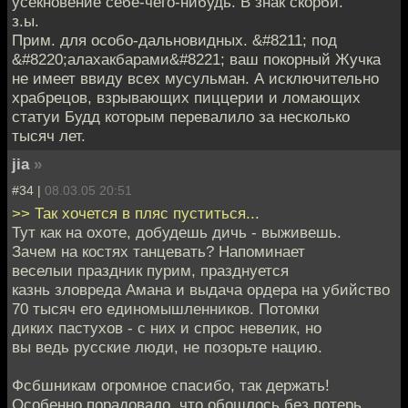
усекновение себе-чего-нибудь. В знак скорби.
з.ы.
Прим. для особо-дальновидных. &#8211; под
&#8220;алахакбарами&#8221; ваш покорный Жучка
не имеет ввиду всех мусульман. А исключительно
храбрецов, взрывающих пиццерии и ломающих
статуи Будд которым перевалило за несколько
тысяч лет.
jia
»
#34 |
08.03.05 20:51
>> Так хочется в пляс пуститься...
Тут как на охоте, добудешь дичь - выживешь.
Зачем на костях танцевать? Напоминает
веселыи праздник пурим, празднуется
казнь зловреда Амана и выдача ордера на убийство
70 тысяч его единомышленников. Потомки
диких пастухов - с них и спрос невелик, но
вы ведь русские люди, не позорьте нацию.
Фсбшникам огромное спасибо, так держать!
Особенно порадовало, что обошлось без потерь