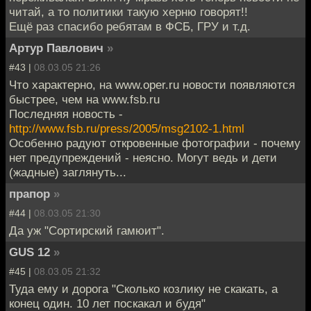
читай, а то политики такую херню говорят!!
Ещё раз спасибо ребятам в ФСБ, ГРУ и т.д.
Артур Павлович
»
#43 |
08.03.05 21:26
Что характерно, на www.oper.ru новости появляются
быстрее, чем на www.fsb.ru
Последняя новость -
http://www.fsb.ru/press/2005/msg2102-1.html
Особенно радуют откровенные фотографии - почему
нет предупреждений - неясно. Могут ведь и дети
(жадные) заглянуть...
прапор
»
#44 |
08.03.05 21:30
Да уж "Сортирский гамюит".
GUS 12
»
#45 |
08.03.05 21:32
Туда ему и дорога "Сколько козлику не скакать, а
конец один. 10 лет поскакал и будя"