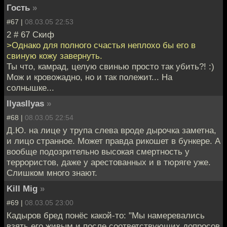
Гость
»
#67 |
08.03.05 22:53
2 # 67 Скиф
>Однако для полного счастья неплохо бы его в
свиную кожу завернуть.
Ты что, камрад, целую свинью просто так убить?! :)
Мож и кровожадно, но и так полежит... На
солнышке...
IlyasIlyas
»
#68 |
08.03.05 22:54
Д.Ю. на лице у трупа слева вроде дырочка заметна,
и лицо странное. Может правда рикошет в бункере. А
вообще подозрительно высокая смертность у
террористов, даже у арестованных и в тюряге уже.
Слишком много знают.
Kill Mig
»
#69 |
08.03.05 23:00
Кадыров бред понёс какой-то: "Мы намеревались
взять его живым и после соответствующих допросов