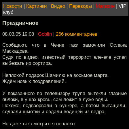
Новости
|
Картинки
|
Видео
|
Переводы
|
Магазин
|
VIP
клуб
Праздничное
08.03.05 19:08
|
Goblin
|
266 комментариев
Сообщают, что в Чечне таки замочили Ослана
Масхадова.
Судя по видео, известный террорист еле-еле успел
выбежать из сортира.
Неплохой подарок Шамилю на восьмое марта.
Ждём новых поздравлений.
У показанного по телевизору трупа вытекли глазные
яблоки, в ушах кровь, сам лежит в луже воды.
Похоже, подвзорвали в бункере, а потом вытащили,
содрали шмотки и обдали водицей из ведра.
Но даже так смотрится неплохо.