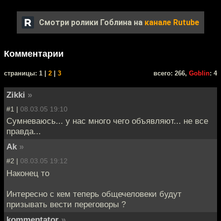
Смотри ролики Гоблина на
канале Rutube
Комментарии
cтраницы: 1 |
2
|
3
всего: 266,
Goblin
: 4
Zikki
»
#1 |
08.03.05 19:10
Сумневаюсь... у нас много чего объявляют... не все
правда...
Ak
»
#2 |
08.03.05 19:12
Наконец то
Интересно с кем теперь общечеловеки будут
призывать вести переговоры ?
kommentator
»