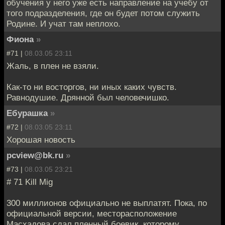
обучения у него уже есть направление на учебу от
того подразделения, где он будет потом служить
Родине. И учат там неплохо.
Фиона
»
#71 |
08.03.05 23:11
Жаль, в плен не взяли.
Как-то ни восторгов, ни иных каких чувств.
Равнодушие. Дрянной был человечишко.
Ебурашка
»
#72 |
08.03.05 23:11
Хорошая новость
pcview@bk.ru
»
#73 |
08.03.05 23:21
# 71 Kill Mig
300 миллионов официально не выплатят. Пока, по
официальной версии, месторасположение
Масхадова сдал пленный боевик, которому