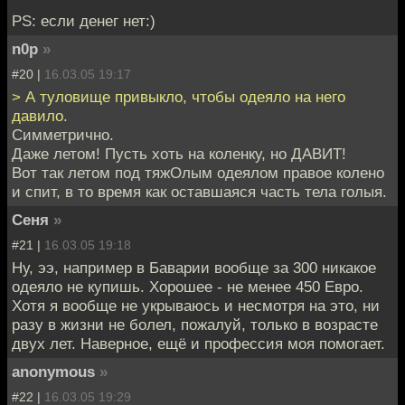
PS: если денег нет:)
n0p
»
#20 |
16.03.05 19:17
> А туловище привыкло, чтобы одеяло на него
давило.
Симметрично.
Даже летом! Пусть хоть на коленку, но ДАВИТ!
Вот так летом под тяжОлым одеялом правое колено
и спит, в то время как оставшаяся часть тела голыя.
Сеня
»
#21 |
16.03.05 19:18
Ну, ээ, например в Баварии вообще за 300 никакое
одеяло не купишь. Хорошее - не менее 450 Евро.
Хотя я вообще не укрываюсь и несмотря на это, ни
разу в жизни не болел, пожалуй, только в возрасте
двух лет. Наверное, ещё и профессия моя помогает.
anonymous
»
#22 |
16.03.05 19:29