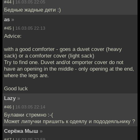
#44 |
16.03.05 22:05
Бедные жадные дети :)
as
»
#45 |
16.03.05 22:13
Advice:
with a good comforter - goes a duvet cover (heavy
sack) or a comforter cover (light sack)
Try to find one. Duvet and/ot omporter cover do not
have an opening in the middle - only opening at the end,
where the legs are.
Good luck
Lazy
»
#46 |
16.03.05 22:14
Булавки стремно :-(
Может липучки пришить к одеялу и пододеяльнику ?
Серёжа Мыш
»
#47 |
16.03.05 22:59