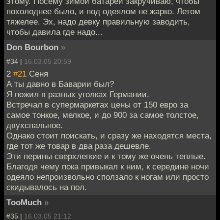
этому. Посему зимой батареи закручиваю, чтобы
похолоднее было, и под одеялом не жарко. Летом
тяжелее. Эх, надо девку правильную заводить,
чтобы давила где надо...
Don Bourbon
»
#34 |
16.03.05 20:59
2
#21
Сеня
А ты давно в Баварии был?
Я пожил в разных уголках Германии.
Встречал в супермаркетах цены от 150 евро за
самое тонкое, мелкое, и до 900 за самое толстое,
двухспальное.
Однако стоит поискать, и сразу же находятся места,
где тот же товар в два раза дешевле.
Эти перины сверхлегкие и к тому же очень теплые.
Благодя чему пока привыкал к ним, к середине ночи
одеяло непроизвольно сползало к ногам или просто
скидывалось на пол.
TooMuch
»
#35 |
16.03.05 21:12