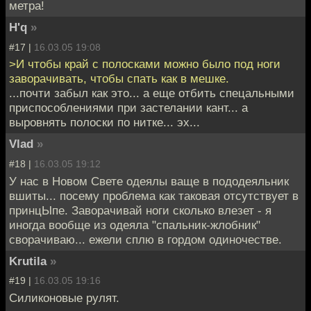
метра!
H'q
»
#17 |
16.03.05 19:08
>И чтобы край с полосками можно было под ноги
заворачивать, чтобы спать как в мешке.
...почти забыл как это... а еще отбить спецальными
приспособлениями при застелании кант... а
выровнять полоски по нитке... эх...
Vlad
»
#18 |
16.03.05 19:12
У нас в Новом Свете одеялы ваще в пододеяльник
вшиты... посему проблема как таковая отсутствует в
принцЫпе. Заворачивай ноги сколько влезет - я
иногда вообще из одеяла "спальник-жлобник"
сворачиваю... ежели сплю в гордом одиночестве.
Krutila
»
#19 |
16.03.05 19:16
Силиконовые рулят.