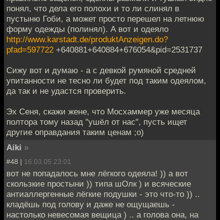
понял, что дела его полохи и то ли слинял в
пустыню Гоби, а может просто перешел на летнюю
форму одежды (полинял). А вот и одеяло
http://www.karstadt.de/produktAnzeigen.do?
pfad=597722
+640881+640884+676054&pid=2531737
Сижу вот и думаю - а с девкой румяной средней
упитанности не тесно ли будет под таким одеялом,
да так и не удастся проверить.
Эх Сеня, скажи жене, что Мосхаммер уже месяца
полтора тому назад "ушёл от нас", пусть ищет
другие оправдания таким ценам ;o)
Aiki
»
#48 |
16.03.05 23:01
вот не попадалось мне лёгкого одеяла! )) а вот
скользкие простыни )) типа шОлк ) и всяческие
антиаллергенные лёгкие подушки - это что-то )) ..
кладёшь под голову и даже не ощущаешь -
настолько невесомая вещица ) .. а голова она, на