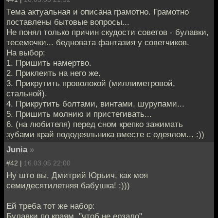
Тема актуальная и описана грамотно. Грамотно
поставлены бытовые вопросы...
Не понял только причин скудости советов - булавки,
тесемочки... бедновата фантазия у советчиков.
На выбор:
1. Пришить намертво.
2. Приклеить на него же.
3. Прикрутить проволокой (миллиметровой,
стальной).
4. Прикрутить болтами, винтами, шурупами...
5. Пришить молнию и пристегивать...
6. (на любителя) перед сном крепко зажимать
зубами край пододеяльника вместе с одеялом... :))
Junia
»
#42 |
16.03.05 22:00
Ну што вы, Дмитрий Юрьич, как моя
семидесятилетняя бабушка! :)))
Ей треба тот же набор:
Булавки по краям, "чтоб не ерзало",