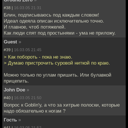
#38 |
16.03.05 21:31
Блин, подписываюсь под каждым словом!
Идеал одеяла описан исключительно точно.
И главное, чтоб потяжелей.
Как люди спят под простынями - ума не приложу.
Guest
»
#39 |
16.03.05 21:45
> Как побороть - пока не знаю.
> Думаю пристрочить суровой ниткой по краю.
Можно только по углам пришить. Или булавкой
прицепить.
John Doe
»
#40 |
16.03.05 21:50
Вопрос к Goblin'у, а что за хитрые полоски, которые
надо обязательно к ногам ?
Гость
»
#41 |
16.03.05 21:52