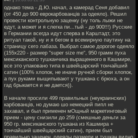
однако тема - Д.Ю. начал, а камерад Сеня добавил
(от 450 до 900 еврокарбованцiв за одеяло). Решил
провести контрольную заценку (ну толь лыжи не
едут, а может и я слегка пи...тый - до 900!!!) Русские
в Германии всегда идут сперва в Карштадт, это
ритуал такой, ну и я бегом в всемирную паутину на
страницу сего лабаза. Выбрал самое дорогое одеяло
(155х220 - размер "super size me", 950 грамм пуха
мексиканского тушканчика выращенного в Кашмире,
все это упаковано типа в швейцарский тончайший
сатин (100% хлопок, не иначе ручной сборки хлопок,
а пух руками выщипывают у тушкана с брюха, а он
гад брыкается и не дается)).
В начале просили 499 правильных (неукраинских)
карбованцiв, но думаю шо немецкий пипл не
захавал, и был применен мОщный маркетинговый
прием - цену снизили до 259 (смешные деньги за
950 гр. мексиканского тушкана из Кашмира +
тончайший швейцарский сатин), прием был
правильно заценен, одеялы размели и тушкан видно