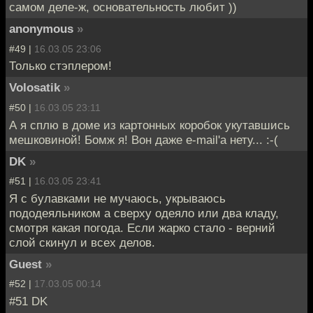
самом деле-ж, основательность любит ))
anonymous
»
#49 |
16.03.05 23:06
Только стэплером!
Volosatik
»
#50 |
16.03.05 23:11
А я сплю в доме из картонных коробок укутавшись
мешковиной! Бомж я! Вон даже e-mail'а нету... :-(
DK
»
#51 |
16.03.05 23:41
Я с булавками не мучаюсь, укрываюсь
пододеяльником а сверху одеяло или два кладу,
смотря какая погода. Если жарко стало - верний
слой скинул и всех делов.
Guest
»
#52 |
17.03.05 00:14
#51 DK