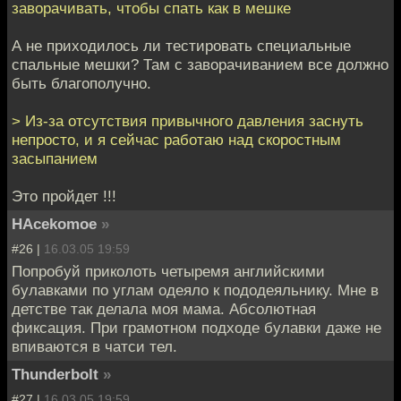
заворачивать, чтобы спать как в мешке
А не приходилось ли тестировать специальные
спальные мешки? Там с заворачиванием все должно
быть благополучно.
> Из-за отсутствия привычного давления заснуть
непросто, и я сейчас работаю над скоростным
засыпанием
Это пройдет !!!
HAcekomoe
»
#26 |
16.03.05 19:59
Попробуй приколоть четыремя английскими
булавками по углам одеяло к пододеяльнику. Мне в
детстве так делала моя мама. Абсолютная
фиксация. При грамотном подходе булавки даже не
впиваются в чатси тел.
Thunderbolt
»
#27 |
16.03.05 19:59