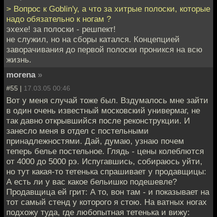
> Вопрос к Goblin'у, а что за хитрые полоски, которые
надо обязательно к ногам ?
эхехе! за полоски - решпект!
не служил, но на сборы катался. Концепцией
заворачивания до первой полоски проникся на всю
жизнь.
morena
»
#55 |
17.03.05 00:46
Вот у меня случай тоже был. Вздумалось мне зайти
в один очень известный московский универмаг, не
так давно открывшийся после реконструкции. И
занесло меня в отдел с постельными
принадлежностями. Дай, думаю, узнаю почем
теперь белье постельное. Глядь - цены колеблются
от 4000 до 5000 рэ. Испугавшись, собираюсь уйти,
но тут какая-то тетенька спрашивает у продавщицы:
А есть ли у вас какое бельишко подешевле?
Продавщица ей грит: А то, вон там - и показывает на
тот самый стенд у которого я стою. На ватных ногах
подхожу туда, где любопытная тетенька и вижу: