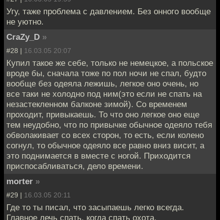
Угу, таже проблема с давлением. Без онного вообще
не уютно.
CraZy_D
»
#28 |
16.03.05 20:07
Купил такое же себе, только не немецкое, а польское
вроде бы, сначала тоже по пол ночи не спал, будто
вообще без одеяла лежишь, легкое оно очень, но
все таки не холодно под ним(это если не спать на
незастекленном балконе зимой). Со временем
проходит, привыкаешь. То что оно легкое оно еще
тем неудобно, что по привычке обычное одеяло тебя
обволакивает со всех сторон, то есть, если колено
согнул, то обычное одеяло все равно вниз висит, а
это поднимается в вместе с ногой. Приходится
приспосабливаться, дело времени.
morter
»
#29 |
16.03.05 20:11
Где то ты писал, что засыпаешь легко всегда.
Главное лечь спать, когда спать охота.