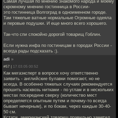
Самая лучшая по мнению знакомого народа и моему
скромному мнению гостинница в России-
это гостинница Волгоград в одноименном городе.
Там тяжелые ватные нормальные Огромные одеяла
и перовые подушки. И еще много всего хорошего.
Так-что спи спокойно дорогой товарищ Гоблин.
Если нужна инфа по гостиницам в городах России -
всегда рады подсказать :).
adi
»
#57 |
17.03.05 00:52
Как мегаэксперт в вопросе хочу ответственно
заявить - английские булавки помогают, но не
всегда. В особенно тяжелых случаях рекомендуется
прошить насквозь нитками - по углам и в нескольких
местах посередине сверху (количество мест
определяется опытным путем и почему-то всегда
бывает нечерным), и по бокам, через каждые 30-40-
50 см.
Кстати, американский товарищ правильно заметил,