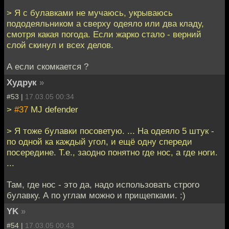
> Я с булавками не мучаюсь, укрываюсь
пододеяльником а сверху одеяло или два кладу,
смотря какая погода. Если жарко стало - верний
слой скинул и всех делов.
А если скомкается ?
Худрук
»
#53 |
17.03.05 00:34
>
#37
MJ defender
> Я тоже булавки посоветую. ... На одеяло 5 штук -
по одной ка каждый угол, и ещё одну спереди
посередине. Т.е., заодно понятно где нос, а где ноги.
...
Там, где нос - это да, надо использовать строго
булавку. А по углам можно и прищепками. :)
YK
»
#54 |
17.03.05 00:43