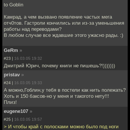
to Goblin
Камрад, а чем вызвано появление частых мега
отч0тов. Гастроли кончились или из-за уменьшения
работы над переводами?
В любом случае все ждавшие этого ужасно рады. :)
GeRm
»
#23 |
16.03.05 19:32
Дмитрий Юрич, почему книги не пишешь?!)))))))
pristav
»
#24 |
16.03.05 19:33
А можно,Гоблин,у тебя в постели как нить полежать?
Хоть и 150 баксов-но у меня и такогото нету!!!
Плиз!
eugene107
»
#25 |
16.03.05 19:57
> И чтобы край с полосками можно было под ноги