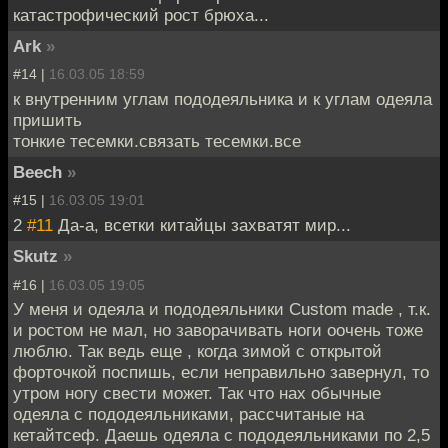
катастрофический рост брюха...
Ark
»
#14 |
16.03.05 18:59
к внутренним углам пододеяльника и к углам одеяла
пришить
тонкие тесемки.связать тесемки.все
Beech
»
#15 |
16.03.05 19:01
2
#11
Да-а, всетки китайцы захватят мир...
Skutz
»
#16 |
16.03.05 19:05
У меня и одеяла и пододеяльники Custom made , т.к.
и ростом не мал, но заворачивать ноги оочень тоже
люблю. Так ведь еще , когда зимой с открытой
форточкой поспишь, если неправильно завернул, то
утром ногу свести может. Так что нах обычные
одеяла с пододеяльниками, рассчитаные на
кетайтсеф. Даешь одеяла с пододеяльниками по 2,5