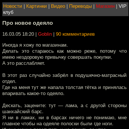
Новости
|
Картинки
|
Видео
|
Переводы
|
Магазин
|
VIP
клуб
Про новое одеяло
16.03.05 18:20
|
Goblin
|
90 комментариев
Иногда я хожу по магазинам.
Делать это стараюсь как можно реже, потому что
имею нездоровую привычку совершать покупки.
А это расслабляет.
В этот раз случайно забрёл в подушечно-матрасный
отдел.
Где на меня тут же напала толстая тётка и принялась
впаривать какое-то одеяло.
Дескать, зацените: тут — лама, а с другой стороны
шанхайский барс.
Я ни в ламах, ни в барсах ничего не понимаю, мне
главное чтобы на одеяле полоски были где ноги.