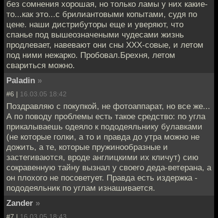
без сомнения хорошая, но только ламы у них какие-
то...как это...с брилиантовыми копытами, судя по
цене. наши дистрибуторы еще и уверяют, что
спанье под вышеозначеными чудесами жизнь
продлевает, навевают они сны ХХХ-совые, и летом
под ними нежарко. Пробовал.Брехня, летом
свариться можно.
Paladin
»
#6 |
16.03.05 18:42
Поздравляю с покупкой, не фотоаппарат, но все же...
А по поводу проблемы есть такое средство: по угла
прикалываешь одеяло к пододеяльнику булавками
(не которые голки, а то и правда до утра можно не
дожить, а те, которые пружинообразные и
застегиваются, вроде англицкими их кличут) сию
сокравенную тайну вызнал у своего деда-ветерана, а
он плохого не посоветует. Правда есть издержка -
пододеяльник по углам изнашивается.
Zander
»
#7 |
16.03.05 18:43