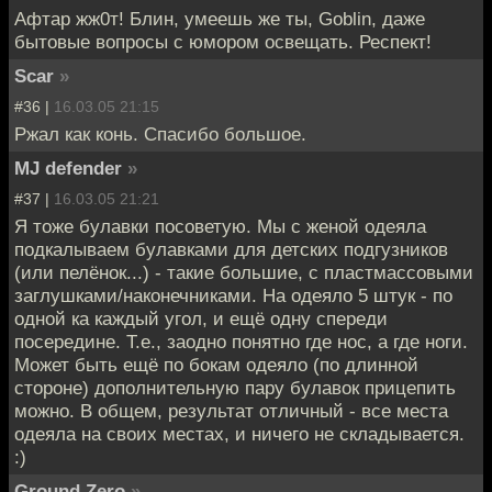
Афтар жж0т! Блин, умеешь же ты, Goblin, даже
бытовые вопросы с юмором освещать. Респект!
Scar
»
#36 |
16.03.05 21:15
Ржал как конь. Спасибо большое.
MJ defender
»
#37 |
16.03.05 21:21
Я тоже булавки посоветую. Мы с женой одеяла
подкалываем булавками для детских подгузников
(или пелёнок...) - такие большие, с пластмассовыми
заглушками/наконечниками. На одеяло 5 штук - по
одной ка каждый угол, и ещё одну спереди
посередине. Т.е., заодно понятно где нос, а где ноги.
Может быть ещё по бокам одеяло (по длинной
стороне) дополнительную пару булавок прицепить
можно. В общем, результат отличный - все места
одеяла на своих местах, и ничего не складывается.
:)
Ground Zero
»