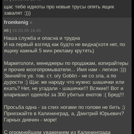
щас тебе идиоты про новые трусы опять ящик
завалят :)))
fromkenig
»
#8 |
16.03.05 18:45
Наша служба и опасна и трудна
И на первый взгляд как будто не видна(хотя нет, по
ящику кажный 5 мин рекламу крутять)
Маркетологи, менеджеры по продажам, копирайтеры
и прочие мозгопромыватели... Имя нам - легион :)))
Звиняйте ув. тов. ст. о/у Goblin - не со зла, а по
дурости :) Щас же народу что нужно: шашечки или
ехать? Нет, не угадали - шашечки!!! Всякие!! Вот и
впаривают одеялЫ за 300 убитых енотов :( Бред!!!
Просьба одна - за сnих ногами по голове не бить ;)
Приезжайте в Калининград, а, Дмитрий Юрьевич?
Гарных дивчин - море!
С огромнейшим уважением из Калининграда