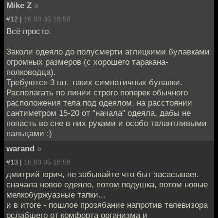
Mike Z
»
#12 |
16.03.05 18:58
Всё просто.
Заколи одеяло до полусмерти аглицкими булавками
огромных размеров (с хорошего таракана-
полководца).
Требуются 3 шт. таких симпатичных булавки.
Располагать по линии строго поперек обычного
расположения тела под одеялом, на расстоянии
сантиметром 15-20 от "начала" одеяла, дабы не
попасть во сне в них руками и особо талантливыми
пальцами :)
warand
»
#13 |
16.03.05 18:58
дмитрий юрич, не забывайте что быт засасывает.
сначала новое одеяло, потом подушка, потом новые
мелкобуржуазные тапки...
и в итоге - пошлое прозябание напротив телевизора
ослабшего от комфорта организма и