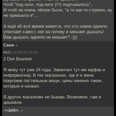
Чтоб "под ноги, под ноги (!!!) подтыкалось",
И чтоб не очень лёгкое было, "а то как-то странно, ну
не привыкла я"...
А ещё ей всё время кажется, что это новое одеяло
уползает само с ног на голову и мешает дышать!
Вам дышать одеяло не мешает? :)))
Сеня
»
#43 |
16.03.05 22:02
2 Don Bourbon
Я живу тут уже 24 года. Закончил тут-же юрфак и
информатику. В тех магазинах, где я и жена
покупаем постельные вещи, цены именно такие,
которые я назвал.
В других магазинвх не бываю. Возможно, там и
дешевле.
-=JeN=-
»