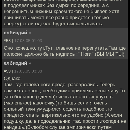
в пододеяльниках без дырки по середине, а с
непрошитым нижним краем такого не бывает, хотя
пришивать может все равно придется (только
сверху) если одеяло будет выскальзывать.
елбиздий
»
#58 |
17.03.05 01:03
Оно ,конешно, гут.Тут ,главное,не перепутать.Там где
полоски ,должно быть надпись :" Ноги".(ВЫ МЫ ТЫ)
елбиздий
»
#59 |
17.03.05 03:38
Однако.
Там, где голова-ноги,вроде. разобрАлись.Теперь
самое сложное , необходимо привлечь женьсчину.То
,что большое (одеяло)очень сложно засунуть в
(маленькое)наволочку.(то бишь если я очень
сильный таки умудрился содеять подобное ,то
придется спать ,вертикально,что не удобно.)А если
подушку, да, в пододеяльник ,так, прости ,господи,не
найдешь,)В-любом случае,эмпирически путем