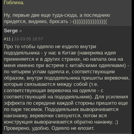
Гоблина.
Ну, первые две еще туда-сюда, а последнию
придется, видимо, бросать :-(((((((((((((((((((
Serge
»
#11 |
16.03.05 18:57
Про то чтобы одеяло не ездило внутри
пододеяльника - у нас в Китае (наверняка идея
применяется и в других странах, но напала она на
меня именно при встрече с китайскими одеялками) -
по четырем углам одеяла и, соответствующим
образом, внутри пододеяльника пришиты веревочки,
которые связываются между собой (т.е.
соответствующая веревочка на одеяле - с
соответствующей на пододеяльнике). Для усиления
эффекта по середине каждой стороны пришито еще
по паре тесемок. Пододеяльник выворачивается
наизнанку, веревочки связуются, потом вся
конструкция выворачивается обратно нананку. ;)
Проверено, удобно. Одеяло не елозит.