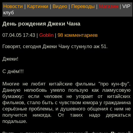
Новости
|
Картинки
|
Видео
|
Переводы
|
Магазин
|
VIP
клуб
День рождения Джеки Чана
07.04.05 17:43
|
Goblin
|
98 комментариев
Говорят, сегодня Джеки Чану стукнуло аж 51.
Джеки!
С днём!!!
Многие не любят китайские фильмы "про кун-фу".
Данную нелюбовь умело пользую как лакмусовую
бумажку: если человек не угорает от китайских
фильмов, стало быть с чувством юмора у гражданина
серьёзные проблемы, и душевного общения с ним не
получится никогда. От таких надо держаться
подальше.