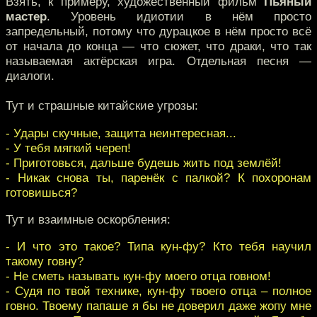
Взять, к примеру, художественный фильм
Пьяный
мастер
. Уровень идиотии в нём просто
запредельный, потому что дурацкое в нём просто всё
от начала до конца — что сюжет, что драки, что так
называемая актёрская игра. Отдельная песня —
диалоги.
Тут и страшные китайские угрозы:
- Удары скучные, защита неинтересная...
- У тебя мягкий череп!
- Приготовься, дальше будешь жить под землёй!
- Никак снова ты, паренёк с палкой? К похоронам
готовишься?
Тут и взаимные оскорбления:
- И что это такое? Типа кун-фу? Кто тебя научил
такому говну?
- Не сметь называть кун-фу моего отца говном!
- Судя по твой технике, кун-фу твоего отца – полное
говно. Твоему папаше я бы не доверил даже жопу мне