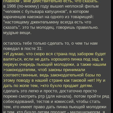
главном", мне действительно есть, что сказать.
в 1986 (по-моему) году вышел неплохой фильм
"человек с бульвара капуцинов", в котором
караченцов наезжал на одного из товарищей:
"настоящему джентельмену всегда есть что
сказать". это ты молодец. говоришь правильно.
мудрые вещи.
осталось тебе только сделать то, о чем ты нам
поведал в посте 31:
>И думаю, что скоро вся страна под забором будет
валяться, если не дать хорошего пинка под зад, в
первую очередь пьющей молодежи, а также нашим
>законодателям, чтоб законы принимали
соответственные, ведь законодательной базы по
этому поводу в нашей стране как таковой нет! Ну и
дать по жопе тем, >кто бухло продает детям.
сделать это легко и просто, достаточно просто
пореже смотреть ртр (для начала). потом пройти ряд
собеседований, тестов и комиссий, чтобы стать
тем, кто имеет право дать пинка пьющей молодежи
и тем, кто бухло детям продает - милиционером. я