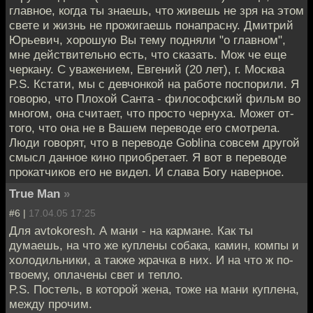
главное, когда ты знаешь, что живешь не зря на этом
свете и жизнь не прожигаешь понапрасну. Дмитрий
Юрьевич, хорошую Вы тему подняли "о главном",
мне действительно есть, что сказать. Мож че еще
черкану. С уважением, Евгений (20 лет), г. Москва
P.S. Кстати, мы с девчонкой на работе поспорили. Я
говорю, что Плохой Санта - философский фильм во
многом, она считает, что просто чернуха. Может от-
того, что она не в Вашем переводе его смотрела.
Люди говорят, что в переводе Goblina совсем другой
смысл данное кино приобретает. Я вот в переводе
прокатчиков его не видел. И слава Богу наверное.
True Man
»
#6 |
17.04.05 17:25
Для avtokoresh. А мани - на кармане. Как ты
думаешь, на что же куплены собака, камин, компы и
холодильники, а также жрачка в них. И на что ж по-
твоему, оплачены свет и тепло.
P.S. Постель, в которой жена, тоже на мани куплена,
между прочим.