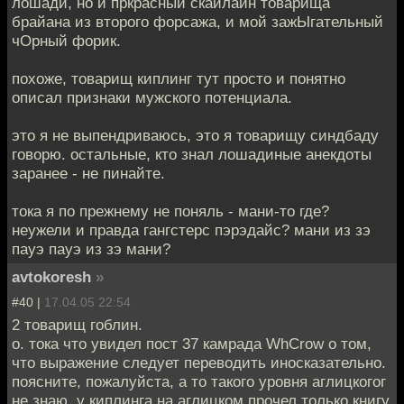
лошади, но и пркрасный скайлайн товарища
брайана из второго форсажа, и мой зажЫгательный
чОрный форик.
похоже, товарищ киплинг тут просто и понятно
описал признаки мужского потенциала.
это я не выпендриваюсь, это я товарищу синдбаду
говорю. остальные, кто знал лошадиные анекдоты
заранее - не пинайте.
тока я по прежнему не поняль - мани-то где?
неужели и правда гангстерс пэрэдайс? мани из зэ
пауэ пауэ из зэ мани?
avtokoresh
»
#40 |
17.04.05 22:54
2 товарищ гоблин.
о. тока что увидел пост 37 камрада WhCrow о том,
что выражение следует переводить иносказательно.
поясните, пожалуйста, а то такого уровня аглицкогог
не знаю, у киплинга на аглицком прочел только книгу