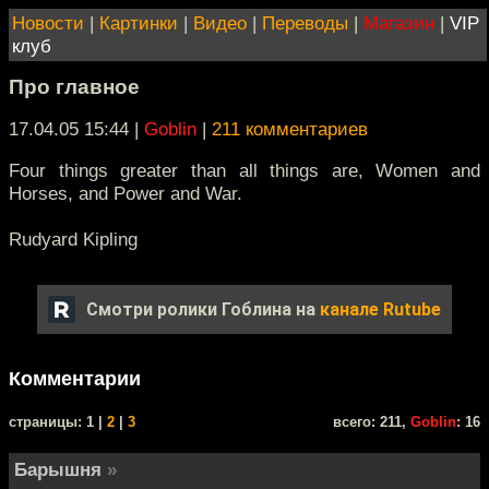
Новости
|
Картинки
|
Видео
|
Переводы
|
Магазин
|
VIP
клуб
Про главное
17.04.05 15:44
|
Goblin
|
211 комментариев
Four things greater than all things are, Women and
Horses, and Power and War.
Rudyard Kipling
Смотри ролики Гоблина на
канале Rutube
Комментарии
cтраницы: 1 |
2
|
3
всего: 211,
Goblin
: 16
Барышня
»