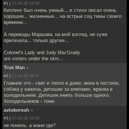
#1 |
17.04.05 15:58
Киплинг был очень умный... и стихи писал очень
хорошие... жизненные... на острые соц темы своего
времени...
А переводы Маршака, на мой взгляд, не хуже
оригинала... только другие...
Colonel's Lady and Judy MacGrady
are sisters under the skin...
True Man
»
#2 |
17.04.05 16:47
Главное это - свет и тепло в доме, жена в постели,
собака у камина, детишки за компами, жрачка в
холодильнике. Детишек иметь больше одного.
Холодильников - тоже.
avtokoresh
»
#3 |
17.04.05 16:53
не поняль. а мани где?