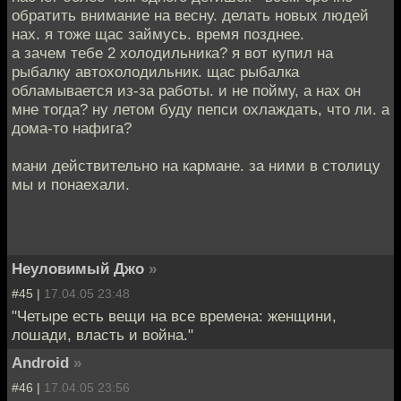
обратить внимание на весну. делать новых людей
нах. я тоже щас займусь. время позднее.
а зачем тебе 2 холодильника? я вот купил на
рыбалку автохолодильник. щас рыбалка
обламывается из-за работы. и не пойму, а нах он
мне тогда? ну летом буду пепси охлаждать, что ли. а
дома-то нафига?
мани действительно на кармане. за ними в столицу
мы и понаехали.
Неуловимый Джо
»
#45 |
17.04.05 23:48
"Четыре есть вещи на все времена: женщини,
лошади, власть и война."
Android
»
#46 |
17.04.05 23:56