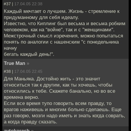
#37 |
17.04.05 22:38
Каждый мечтает о лучшем. Жизнь - стремление к
придуманному для себя идеалу.
Известно, что Киплинг был весьма и весьма робким
человеком, как на "войне", так и с "женщинами".
Межстрочный смысл изречения, можно попытаться
понять по аналогии с нашенским "с понедельника
начну
бегать каждый день!".
True Man
»
#38 |
17.04.05 22:45
Для Маньяка. Достойно жить - это значит
относиться так к другим, как ты хочешь, чтобы
относились к тебе. Скажете банально, но во все
времена верно.
Если все время тупо говорить всем правду, то
врагов наживешь и многим больно сделаешь. Еще
раз говорю, мозги надо иметь и знать когда соврать,
а когда правду сказать.
avtokoresh
»