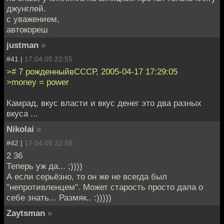
джунглей.
с уважением,
автокореш
justman
»
#41 |
17.04.05 22:55
># 7 рожденныйвСССР, 2005-04-17 17:29:05
>money = power
Камрад, вкус власти и вкус денег это два разных
вкуса ...
Nikolai
»
#42 |
17.04.05 22:58
2 36
Теперь уж да... ;))))
А если серьёзно, то он же не всегда был
"непротивленцем". Может старость просто дала о
себе знать... Размяк.. :)))))
Zaytsman
»