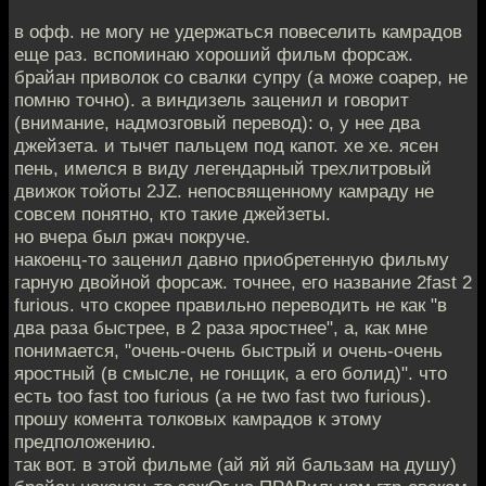
в офф. не могу не удержаться повеселить камрадов
еще раз. вспоминаю хороший фильм форсаж.
брайан приволок со свалки супру (а може соарер, не
помню точно). а виндизель заценил и говорит
(внимание, надмозговый перевод): о, у нее два
джейзета. и тычет пальцем под капот. хе хе. ясен
пень, имелся в виду легендарный трехлитровый
движок тойоты 2JZ. непосвященному камраду не
совсем понятно, кто такие джейзеты.
но вчера был ржач покруче.
накоенц-то заценил давно приобретенную фильму
гарную двойной форсаж. точнее, его название 2fast 2
furious. что скорее правильно переводить не как "в
два раза быстрее, в 2 раза яростнее", а, как мне
понимается, "очень-очень быстрый и очень-очень
яростный (в смысле, не гонщик, а его болид)". что
есть too fast too furious (а не two fast two furious).
прошу комента толковых камрадов к этому
предположению.
так вот. в этой фильме (ай яй яй бальзам на душу)