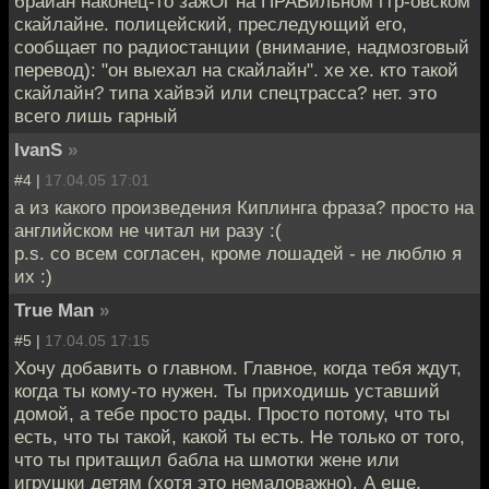
брайан наконец-то зажОг на ПРАВильном гтр-овском
скайлайне. полицейский, преследующий его,
сообщает по радиостанции (внимание, надмозговый
перевод): "он выехал на скайлайн". хе хе. кто такой
скайлайн? типа хайвэй или спецтрасса? нет. это
всего лишь гарный
IvanS
»
#4 |
17.04.05 17:01
а из какого произведения Киплинга фраза? просто на
английском не читал ни разу :(
p.s. со всем согласен, кроме лошадей - не люблю я
их :)
True Man
»
#5 |
17.04.05 17:15
Хочу добавить о главном. Главное, когда тебя ждут,
когда ты кому-то нужен. Ты приходишь уставший
домой, а тебе просто рады. Просто потому, что ты
есть, что ты такой, какой ты есть. Не только от того,
что ты притащил бабла на шмотки жене или
игрушки детям (хотя это немаловажно). А еще,