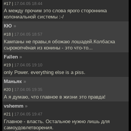
#17 |
17.04.05 18:44
А между прочим это слова ярого сторонника
колониальной системы :-/
КЮ
»
#18 |
17.04.05 18:57
Кампаны не правы,я обожаю лошадей.Колбаска
сырокопчёная из конины - это что-то...
Fallen
»
#19 |
17.04.05 19:10
only Power. everything else is a piss.
Маньяк
»
#20 |
17.04.05 19:35
А я думаю, что главное в жизни это правда!
vshemm
»
#21 |
17.04.05 19:47
Главное - власть. Остальное нужно лишь для
самоудовлетворения.