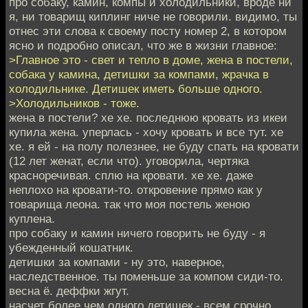
про собаку, камин, компы и холодильники, вроде ни
я, ни товарищ киплинг ниче не говорили. видимо, ты
отнес эти слова к своему посту номер 2, в котором
ясно и подробно описал, что же в жизни главное:
>Главное это - свет и тепло в доме, жена в постели,
собака у камина, детишки за компами, жрачка в
холодильнике. Детишек иметь больше одного.
>Холодильников - тоже.
жена в постели? хе хе. последнюю кровать из икеи
купила жена. уперлась - хочу кровать и все тут. хе
хе. я ей - на полу полезнее, не буду спать на кровати
(12 лет женат, если что). уговорила, чертяка
красноречивая. сплю на кровати. хе хе. даже
неплохо на кровати-то. откровение прямо как у
товарища леона. так что моя постель женою
куплена.
про собаку и камин ничего говорить не буду - я
убежденный кошатник.
детишки за компами - ну это, наверное,
наследственное. ты поменьше за компом сиди-то.
весна ё. деффки жгут.
насчет более чем одного детишек - всем срочно