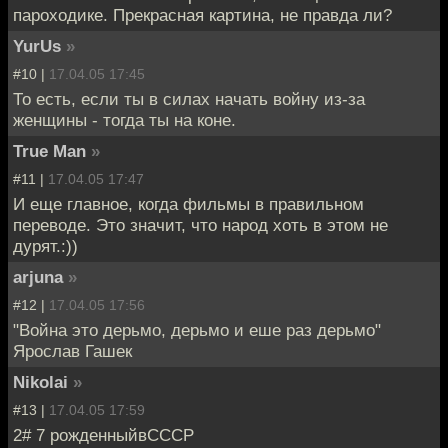
пароходике. Прекрасная картина, не правда ли?
YurUs
»
#10 |
17.04.05 17:45
То есть, если ты в силах начать войну из-за
женщины - тогда ты на коне.
True Man
»
#11 |
17.04.05 17:47
И еще главное, когда фильмы в правильном
переводе. Это значит, что народ хоть в этом не
дурят.:))
arjuna
»
#12 |
17.04.05 17:56
"Война это дерьмо, дерьмо и еше раз дерьмо"
Ярослав Гашек
Nikolai
»
#13 |
17.04.05 17:59
2# 7 рожденныйвСССР