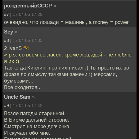
рожденныйвСССР
»
#7 |
17.04.05 17:29
очевидно, что лошади = машины, а money = power
Sey
»
#8 |
17.04.05 17:33
2 IvanS
#4
> p.s. со всем согласен, кроме лошадей - не люблю
я их :)
Так когда Киплинг про них писал :) Ты просто их во
фразе по смыслу тачками замени :) мерсами,
бумерами...
Все сходится...
Uncle Sam
»
#9 |
17.04.05 17:42
Возле пагоды старинной,
В Бирме дальней стороне,
Смотрит на море девчонка
И скучает обо мне.