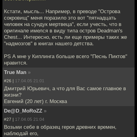
Кстати, мысль... Например, в преводе "Острова
сокровищ" меня поразило это вот "пятнадцать
человек на сундук мертвеца", если учесть, что в
оригинале имелся в виду типа остров Deadman's
Chest... Интересно, есть ли еще примеры таких же
"надмозгов" в книгах нашего детства.
PS А мне у Киплинга больше всего "Песнь Пиктов"
нравится.
True Man
»
#26 |
17.04.05 21:01
Дмитрий Юрьевич, а что для Вас самое главное в
жизни?
Евгений (20 лет) г. Москва
De@D_MoRoZZ
»
#27 |
17.04.05 21:04
Возьми себе в образец героя древних времен,
наблюдай его,