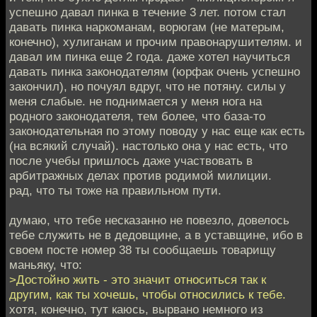
успешно давал пинка в течение 3 лет. потом стал
давать пинка наркоманам, ворюгам (не матерым,
конечно), хулиганам и прочим правонарушителям. и
давал им пинка еще 2 года. даже хотел научиться
давать пинка законодателям (юрфак очень успешно
закончил), но почуял вдруг, что не потяну. силы у
меня слабые. не поднимается у меня нога на
родного законодателя, тем более, что база-то
законодательная по этому поводу у нас еще как есть
(на всякий случай). настолько она у нас есть, что
после учебы пришлось даже участвовать в
арбитражных делах против родимой милиции.
рад, что ты тоже на правильном пути.
думаю, что тебе несказанно не повезло, довелось
тебе служить не в дедовщине, а в уставщине, ибо в
своем посте номер 38 ты сообщаешь товарищу
маньяку, что:
>Достойно жить - это значит относиться так к
другим, как ты хочешь, чтобы относились к тебе.
хотя, конечно, тут каюсь, вырвано немного из