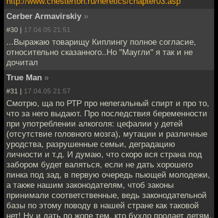
http://www.chesterton.ru/heretics/chapter03.asp
Cerber Armavirskiy
»
#30 |
17.04.05 21:51
...Выражаю товарищу Киплингу полное согласие,
относительно сказанного..Но "Маугли" я так и не
дочитал
True Man
»
#31 |
17.04.05 21:57
Смотрю, ща по РТР про нелегальный спирт и про то,
что за него выдают. Про последствия беременности
при употреблении алкоголя: цефалии у детей
(отсутствие головного мозга), мутации и различные
уродства, разрушенные семьи, деградацию
личности и т.д. И думаю, что скоро вся страна под
забором будет валяться, если не дать хорошего
пинка под зад, в первую очередь пьющей молодежи,
а также нашим законодателям, чтоб законы
принимали соответственные, ведь законодательной
базы по этому поводу в нашей стране как таковой
нет! Ну и дать по жопе тем, кто бухло продает детям.