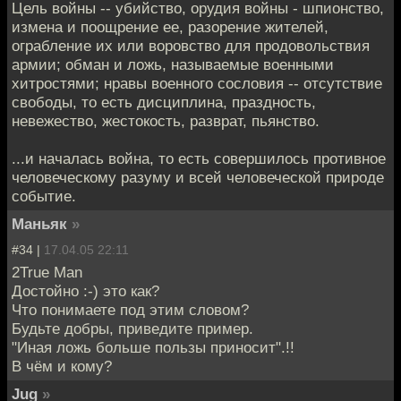
Цель войны -- убийство, орудия войны - шпионство,
измена и поощрение ее, разорение жителей,
ограбление их или воровство для продовольствия
армии; обман и ложь, называемые военными
хитростями; нравы военного сословия -- отсутствие
свободы, то есть дисциплина, праздность,
невежество, жестокость, разврат, пьянство.
...и началась война, то есть совершилось противное
человеческому разуму и всей человеческой природе
событие.
Маньяк
»
#34 |
17.04.05 22:11
2True Man
Достойно :-) это как?
Что понимаете под этим словом?
Будьте добры, приведите пример.
"Иная ложь больше пользы приносит".!!
В чём и кому?
Jug
»