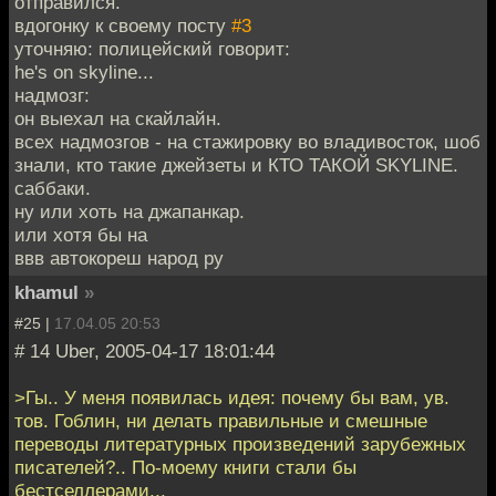
отправился.
вдогонку к своему посту
#3
уточняю: полицейский говорит:
he's on skyline...
надмозг:
он выехал на скайлайн.
всех надмозгов - на стажировку во владивосток, шоб
знали, кто такие джейзеты и КТО ТАКОЙ SKYLINE.
саббаки.
ну или хоть на джапанкар.
или хотя бы на
ввв автокореш народ ру
khamul
»
#25 |
17.04.05 20:53
# 14 Uber, 2005-04-17 18:01:44
>Гы.. У меня появилась идея: почему бы вам, ув.
тов. Гоблин, ни делать правильные и смешные
переводы литературных произведений зарубежных
писателей?.. По-моему книги стали бы
бестселлерами...