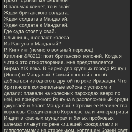
Грохот бронзы колокольной
В пальмах кличет, то и знай:
Ждем британского солдата,
Ждем солдата в Мандалай.
Ждем солдата в Мандалай,
Где суда стоят у свай.
Слышишь, шлепают колеса
Из Рангуна в Мандалай?
Р. Киплинг (немного вольный перевод)
Киплинг &#8211; поэт британских колоний. Когда я
читаю это стихотворение, мне представляется
Бирма XIX века. В Бирме два крупных города Рангун
(Янгон) и Мандалай. Самый простой способ
добраться из одного в другой по реке Ираванди. Что
британские колониальные войска с успехом и
делали: плавали на колесных пароходах вверх по
ней, из прибрежного Рангуна в расположенный среди
джунглей и болот Мандалай. Стрелки её Величества
королевы Соединенного Королевства и императрицы
Индии в красных мундирах и белых пробковых
шлемах плывут по реке кишащей крокодилами и
гиппопотамами на стареньком, коптящем божий свет