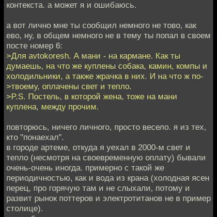
контекста. а может я и ошибаюсь.
а вот лично мне ты сообщил немного не тово, как
ево, ну, в общем немного не в тему ты попал в своем
посте номер 6:
>Для avtokoresh. А мани - на кармане. Как ты
думаешь, на что же куплены собака, камин, компы и
холодильники, а также жрачка в них. И на что ж по-
>твоему, оплачены свет и тепло.
>P.S. Постель, в которой жена, тоже на мани
куплена, между прочим.
повторюсь, ничего личного, просто весело. я из тех,
кто "понаехал".
в городе артеме, откуда я уехал в 2000-м свет и
тепло (несмотря на своевременную оплату) бывали
очень-очень иногда. примерно с такой же
периодичностью, как и вода из крана (холодная ясен
перец, про горячую там и не слыхали, потому и
развит рынок поттеров и электротитанов не в пример
столице).