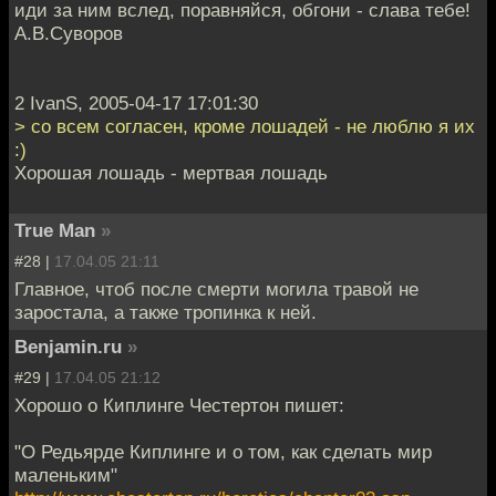
иди за ним вслед, поравняйся, обгони - слава тебе!
А.В.Суворов
2 IvanS, 2005-04-17 17:01:30
> со всем согласен, кроме лошадей - не люблю я их
:)
Хорошая лошадь - мертвая лошадь
True Man
»
#28 |
17.04.05 21:11
Главное, чтоб после смерти могила травой не
заростала, а также тропинка к ней.
Benjamin.ru
»
#29 |
17.04.05 21:12
Хорошо о Киплинге Честертон пишет:
"О Редьярде Киплинге и о том, как сделать мир
маленьким"