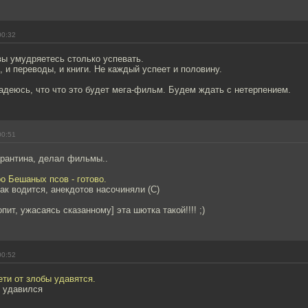
00:32
вы умудряетесь столько успевать.
, и переводы, и книги. Не каждый успеет и половину.
адеюсь, что что это будет мега-фильм. Будем ждать с нетерпением.
00:51
арантина, делал фильмы..
о Бешаных псов - готово.
как водится, анекдотов насочиняли (С)
пит, ужасаясь сказанному] эта шютка такой!!!! ;)
00:52
ти от злобы удавятся.
е удавился