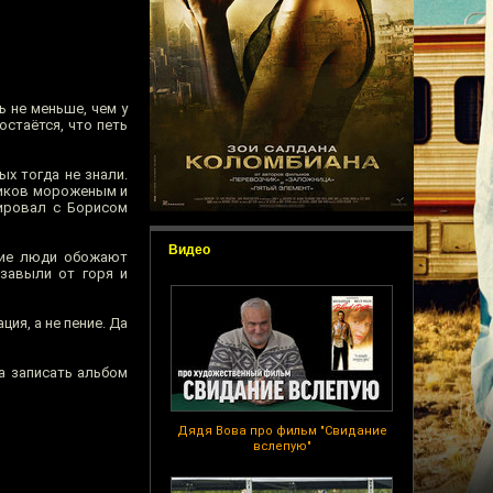
 не меньше, чем у
остаётся, что петь
ых тогда не знали.
чиков мороженым и
иировал с Борисом
Видео
кие люди обожают
 завыли от горя и
ия, а не пение. Да
ра записать альбом
Дядя Вова про фильм "Свидание
вслепую"