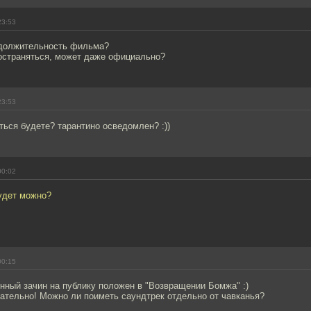
23:53
одолжительность фильма?
ространяться, может даже официально?
23:53
ться будете? тарантино осведомлен? :))
00:02
будет можно?
00:15
нный зачин на публику положен в "Возвращении Бомжа" :)
ательно! Можно ли поиметь саундтрек отдельно от чавканья?