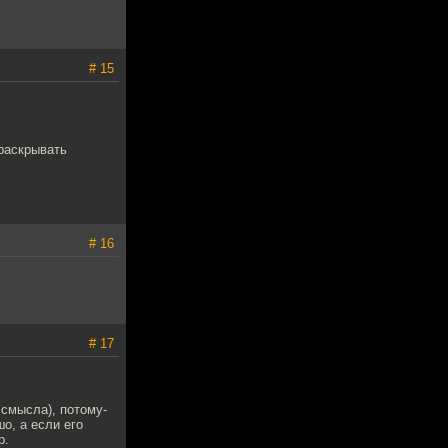
# 15
 раскрывать
# 16
# 17
 смысла), потому-
о, а если его
р.