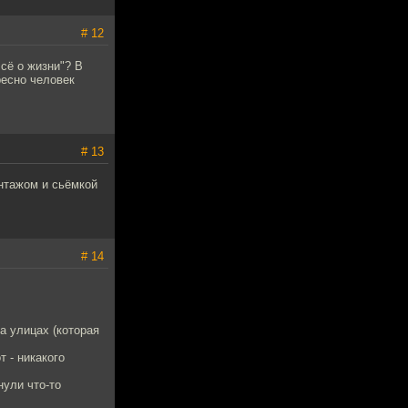
# 12
сё о жизни"? В
ресно человек
# 13
нтажом и сьёмкой
# 14
а улицах (которая
 - никакого
нули что-то