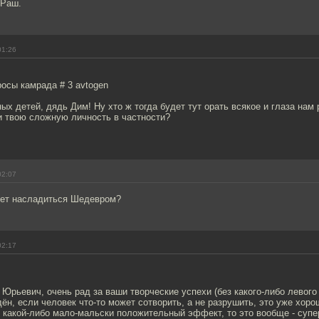
 Раш.
01:26
осы камрада # 3 avtogen
х детей, дядь Дим! Ну хто ж тогда будет тут орать всякое и глаза нам
и твою сложную личность в частности?
02:07
дет насладиться Шедевром?
02:17
Юрьевич, очень рад за ваши творческие успехи (без какого-либо левого
дён, если человек что-то может сотворить, а не разрушить, это уже хорош
 какой-либо мало-мальски положительный эффект, то это вообще - супе