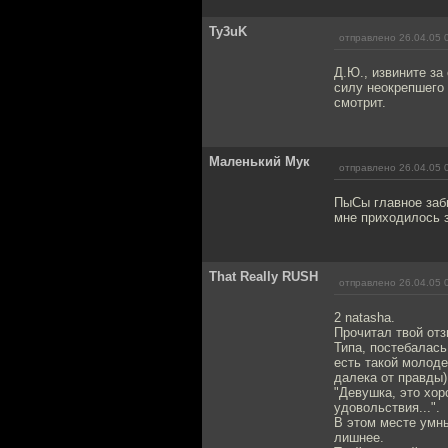
Ty3uK
отправлено 26.04.05 
Д.Ю., извините за
силу неокрепшего
смотрит.
Маленький Мук
отправлено 26.04.05 
ПыСы главное заб
мне приходилось 
That Really RUSH
отправлено 26.04.05 
2 natasha.
Прочитал твой отз
Типа, постебалась
есть такой молод
далека от правды)
"Девушка, это хор
удовольствия...".
В этом месте умны
лишнее.