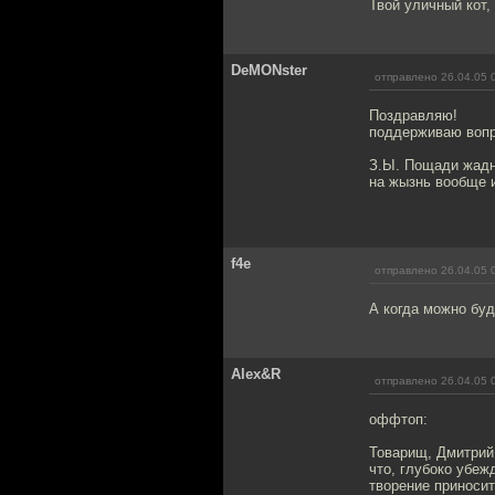
Твой уличный кот,
DeMONster
отправлено 26.04.05 
Поздравляю!
поддерживаю вопр
З.Ы. Пощади жадны
на жызнь вообще 
f4e
отправлено 26.04.05 
А когда можно бу
Alex&R
отправлено 26.04.05 
оффтоп:
Товарищ, Дмитрий 
что, глубоко убеж
творение приносит