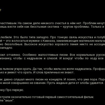
?
астливым. На самом деле никакого счастья в нём нет. Проблем ничуть
чешь вести себя как бесстыжая скотина — кругом проблемы. Только и 
 любили. Это было типа западло. Про тонкую связь искусства и голуб
тей — это волосатые мужики с Кавказа, заманивающие маленьких маль
но беззлобные. Высокое искусство хорового пения никто не ассоц
 западло.
осил отчаянно. Особенно жалостливые песни. Все нормальные русс
изнанку, чтобы с надрывом и слезой. И вокруг чтобы по ходу все
 в пьяном угаре орать. Да так, чтобы жилы на жопе надувались. Профанац
ько и умеют что орать. И слов приличных не знают.
ак давно слушал много песен на концерте. И понял, что уже пора. По
к мной совершенно не охвачен. Пусть жадные дети от злобы удавятся.
чку. Про первую.
мотрели окончательно готовый первый самостоятельный фильм.
е "акын".