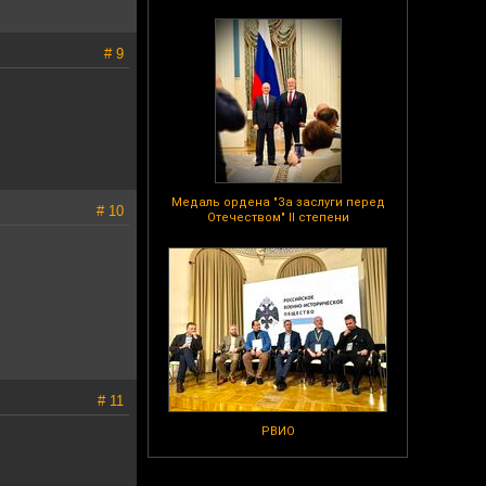
# 9
Медаль ордена "За заслуги перед
# 10
Отечеством" II степени
# 11
РВИО