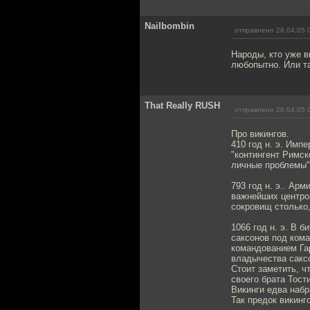
Nailbombin
отправлено 26.04.05 
Народы, кто уже в
любопытно. Или так
That Really RUSH
отправлено 26.04.05 
Про викингов.
410 год н. э. Имп
"контингент Римс
личные проблемы"
793 год н. э.. Ар
важнейших центров
сокровищ столько,
1066 год н. э. В 
саксонов под кома
командованием Га
владычества саксо
Стоит заметить, ч
своего брата Тости
Викинги едва набр
Так предок викинг