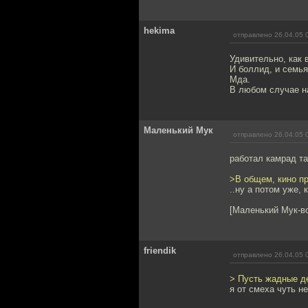
hekima
отправлено 26.04.05 
Удивительно, как 
И боллид, и семья
Мда.
В любом случае н
Маленький Мук
отправлено 26.04.05 
работал камрад т
>В общем, кино пр
..ну а потом уже, 
[Маленький Мук-во
friendik
отправлено 26.04.05 
> Пусть жадные де
я от смеха чуть н