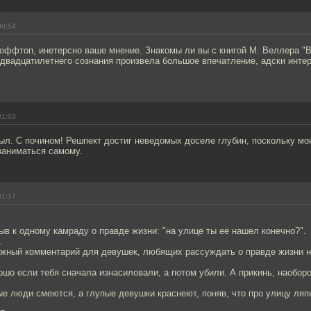
00:54
 оффтоп, инетерсно ваше мнение. Знакомы ли вы с книгой М. Веллера "В
 двадцатилетнего сознания произвела большое впечатление, адски инте
01:03
ыл. С почином! Решпект достиг неведомых доселе глубин, поскольку мо
заниматься самому.
01:17
ыв к одному камраду о правде жизни: "на улице ты ее нашел конечно?".
.
ежный комментарий для девушек, любящих рассуждать о правде жизни н
ошо если тебя сначала изнасиловали, а потом убили. А прикинь, наоборот
е люди смеются, а глупые девушки краснеют, поняв, что про улицу ляп