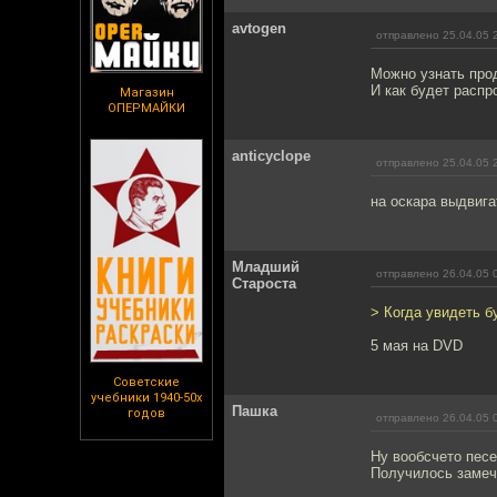
avtogen
отправлено 25.04.05 
Можно узнать пр
И как будет расп
Магазин
ОПЕРМАЙКИ
anticyclope
отправлено 25.04.05 
на оскара выдвига
Младший
отправлено 26.04.05 
Староста
> Когда увидеть 
5 мая на DVD
Советские
учебники 1940-50х
Пашка
годов
отправлено 26.04.05 
Ну вообсчето песе
Получилось замеч