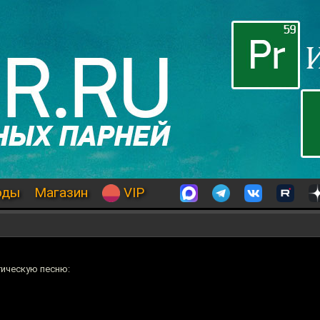
оды
Магазин
VIP
гическую песню: