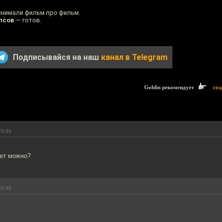
 снимали фильм про фильм.
псов
— готов.
Подписывайся на наш
канал в Telegram
Goblin рекомендует
соз
23:35
дет можно?
23:46