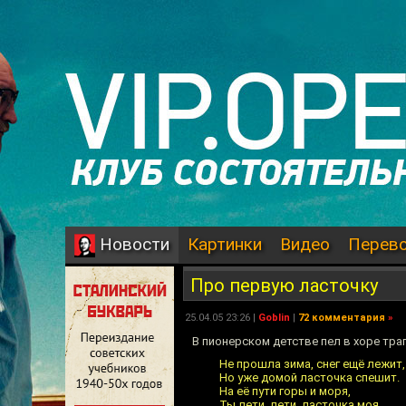
Картинки
Видео
Перев
Новости
Про первую ласточку
25.04.05 23:26 |
Goblin
|
72 комментария
»
В пионерском детстве пел в хоре тра
Не прошла зима, снег ещё лежит,
Но уже домой ласточка спешит.
На её пути горы и моря,
Ты лети, лети, ласточка моя...