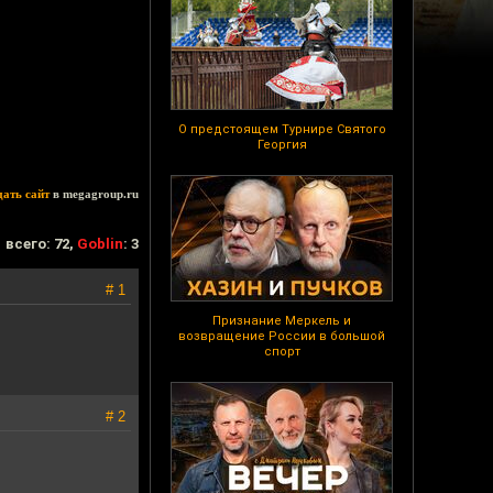
О предстоящем Турнире Святого
Георгия
дать сайт
в megagroup.ru
всего: 72,
Goblin
: 3
# 1
Признание Меркель и
возвращение России в большой
спорт
# 2