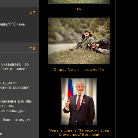
65
# 7
еревел? Очень
# 8
 указывает, что
сности - ваши
Остров Сахалин, река Найба
, один из
икинги забирают
поражение армиям
нгов под
лом конца для
в бою с отрядом
Медаль ордена "За заслуги перед
и.
Отечеством" II степени