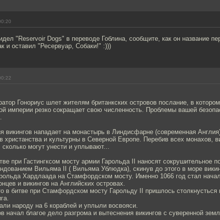
00:20
идел "Reservoir Dogs" в переводе Гоблина, сообщите, как он название п
 и оставил "Ресервуар, Собаки!" :)))
00:22
ератор Гонориус шлет жителям британкских островов послание, в котором
кой империи резко сокращает свою численность. Проблемы вашей безопа
.
мия викингов нападает на монастырь в Линдисфарне (современная Англия)
 христанства и культурны в Северной Европе. Перебив всех монахов, в
 сколько могут унести и уплывают...
битве при Гастингксом мосту армии Гарольда II наносят сокрушительное 
ндованием Вильяма II ( Вильяма Ублюдка), скинув до этого в море вики
рольда Хардлаада на Стамфордском мосту. Именно 1066 год стал нача
нцев и викингов на Английских островах.
то в битве при Стамфордском мосту Гарольду II пришлось столкнусться 
га.
али народу на 6 кораблей и уплыли восвояси.
ов начал благое дело разгрома и вытеснения викингов с суверенной земл