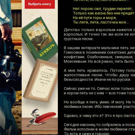
Нет порою сил, труден перелёт,
Только как весна без нее придёт
На её пути горы и моря,
Ты лети, лети, ласточка моя...
Детство только взрослым кажется сч
взрослых. И точно так же если не хо
грустные песни.
В нашем интернате мальчики петь не
Гомосеки в понимании советских де
конфетами. Озабоченные, смешные, 
Моисеевым. Но всё равно, петь было
А мне петь нравилось. Потому гол
жалостливые песни. Чтобы душу на
безысходности. Иначе не по-русски.
Сейчас уже не то. Сейчас если только
и хором петь не с кем — все тоже тол
Но вообще я петь умею. И могу. Не т
любимых песен. Ибо певческий участо
Однако, к чему это я? Это я про ласто
Сегодня наконец-то собрались и пос
Фильм исполнен в моём любимом стил
То есть я сижу и говорю.