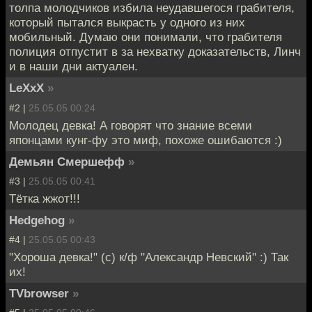
толпа молодчиков избила неудавшегося грабителя,
который пытался выкрасть у одного из них
мобильный. Думаю они понимали, что грабителя
полиция отпустит в за нехватку доказательств, Линч
и в наши дни актуален.
LeXxX
»
#2 |
25.05.05 00:24
Молодец девка! А говорят что знание всеми
японцами кунг-фу это миф, похоже ошибаются :)
Демьян Смершефф
»
#3 |
25.05.05 00:41
Тётка жжот!!!
Hedgehog
»
#4 |
25.05.05 00:43
"Хороша девка!" (с) к/ф "Александр Невский" :) Так
их!
TVbrowser
»