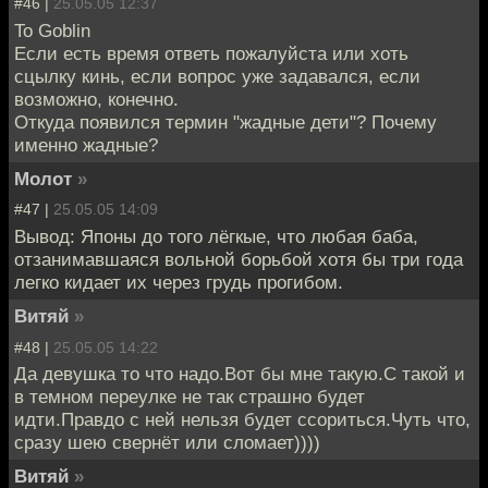
#46 |
25.05.05 12:37
To Goblin
Если есть время ответь пожалуйста или хоть
сцылку кинь, если вопрос уже задавался, если
возможно, конечно.
Откуда появился термин "жадные дети"? Почему
именно жадные?
Молот
»
#47 |
25.05.05 14:09
Вывод: Японы до того лёгкые, что любая баба,
отзанимавшаяся вольной борьбой хотя бы три года
легко кидает их через грудь прогибом.
Витяй
»
#48 |
25.05.05 14:22
Да девушка то что надо.Вот бы мне такую.С такой и
в темном переулке не так страшно будет
идти.Правдо с ней нельзя будет ссориться.Чуть что,
сразу шею свернёт или сломает))))
Витяй
»