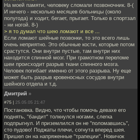
На моей памяти, человеку сломали позвоночник. 8-(
И ничего - несколько месяцев больницы (около
полугода) и ходит, бегает, прыгает. Только в спортзал
- ни ногой. 8-)
> я то думал что шею ломают и все ...
Если ломают шейные позвонки, то это всего лишь
очень неприятно. Это обычные кости, которые потом
срастутся. Они внутри пустые, там внутри них
находится спинной мозг. При грамотном переломе
шеи происходит разрыв ткани спинного мозга.
Человек погибает именно от этого разрыва. Ну еще
может быть разрыв кровеносных сосудов внутри
шейного отдела и т.д.
Дмитрий
»
#75 |
25.05.05 21:47
Постановка. Видно, что чтобы помочь девахе его
поднять, "бандит" толкнулся ногами, слегка
подпрыгнул. И приземлился он не "поломавшись",
сто пудово! Поджаты плечи, согнута вперед шея.
Пришел он на напряженные "трапеции". Новичок