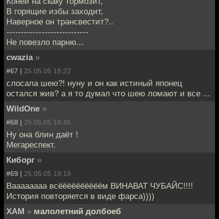
Коней на скаку тормозит,
В горящие избы заходит,
Наверное он трансвестит?..
----------------------------
Не повезло парню...
cwazia
»
#67 |
25.05.05 18:22
слосала шею?! нуну и он как истиный японец
остался жив? а я то думал что шею ломают и все ...
WildOne
»
#68 |
25.05.05 18:46
Ну она блин даёт !
Мегареспект.
Киборг
»
#69 |
25.05.05 19:19
Ваааааааа всёёёёёёёёёём ВИНАВАТ ЧУБАЙС!!!!
История повторяется в виде фарса))))
XAM
»
малолетний долбоеб