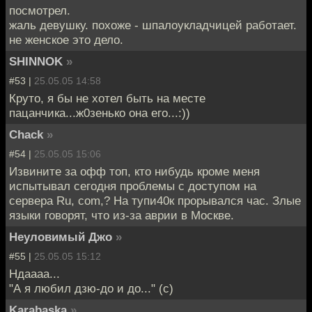
посмотрел.
жаль девушку. похоже - шпалоукладчицей работает.
не женское это дело.
SHINNOK
»
#53 |
25.05.05 14:58
Круто, я бы не хотел быть на месте
пацанчика...ж0зенько она его...:))
Сhack
»
#54 |
25.05.05 15:06
Извините за офф топ, кто нибудь кроме меня
испытывал сегодня проблемы с доступом на
сервера Ru, com,? На тупи40к прорывался час. Злые
языки говорят, что из-за аврии в Москве.
Неуловимый Джо
»
#55 |
25.05.05 15:12
Ндаааа...
"А я любил дзю-до и до..." (с)
Karabaska
»