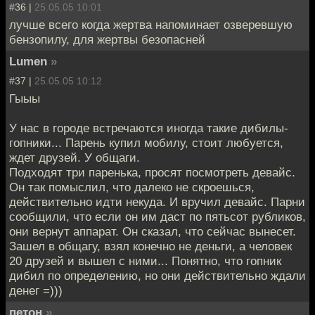
#36 |
25.05.05 10:01
лучше всего когда жертва напоминает озверевшую
бензопилу, для жертвы безопасней
Lumen
»
#37 |
25.05.05 10:12
Гыыы
У нас в городе встречаются иногда такие дибилы-
гопники... Парень купил мобилу, стоит любуется,
ждет друзей. У общаги.
Подходят три паренька, просят посмотреть девайс.
Он так помыслил, что далеко не скроешься,
действительно идти некуда. И вручил девайс. Парни
сообщили, что если он им даст по пятьсот рубликов,
они вернут аппарат. Он сказал, что сейчас вынесет.
Зашел в общагу, взял конечно не деньги, а человек
20 друзей и вышел с ними... Понятно, что гопник
дибил по определению, но они действительно ждали
денег =)))
петон
»