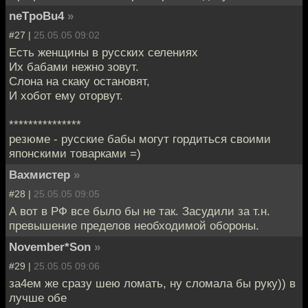
neTpoBu4
»
#27 |
25.05.05 09:02
Есть женщины в русских селениях
Их бабами нежно зовут.
Слона на скаку остановят,
И хобот ему оторвут.
***************
резюме - русские бабы могут гордиться своими
японскими товарками =)
Вахмистер
»
#28 |
25.05.05 09:05
А вот в РФ все было бы не так. Засудили за т.н.
превышение пределов необходимой обороны.
November*Son
»
#29 |
25.05.05 09:06
за4ем же сразу шею ломать, ну сломала бы руку)) в
лучше обе