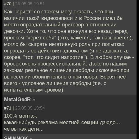
#70 |
25.05.05 19:51
Как "юрист" со стажем могу сказать, что при
наличии такой видеозаписи и в России имел бы
место оправдательный приговор в отношении
девочки. Хотя то, что она втянула его назад перед
броском "через себя" (это, кажется, так называется),
могло бы сыграть негативную роль при попытках
оправдать ее действия адвокатом (я не адвокат, а,
скорее, "тот, что сидит напротив"). В любом случае -
бросок очень профессиональный. Даже по нашим
законам реальное лишение свободы иключено при
вынесении обвинительного приговора. Вероятнее
всего - условное лишение свободы (т.е. с
испытательным сроком).
MetalGe4R
»
#71 |
25.05.05 19:54
100% монтаж
какая-нибудь реклама местной секции дзюдо...
че вы как дети...
SHINNOK
»