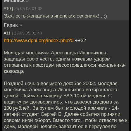
Mihanick
»
#10 |
25.05.05 01:32
Эхх, есть женщины в японских селениях!.. :)
Гарик
»
#11 |
25.05.05 01:43
http://www.dpni.org/index.php?0
++32
Молодая москвичка Александра Иванникова,
защищая свою честь, одним ножевым ударом
отправила к праотцам несостоявшегося насильника-
кавказца
Поздней ночью восьмого декабря 2003г. молодая
москвичка Александра Иванникова возвращалась
домой. Поймала машину ВАЗ 10-ой модели. С
водителем договорились, что довезет до дома за
100 рублей. За рулем был молодой армянин - 24-
летний студент Сергей Б. Далее события приняли
совсем иной оборот. Вместо того, чтобы отвести ее к
дому, молодой человек завозит ее в переулок по