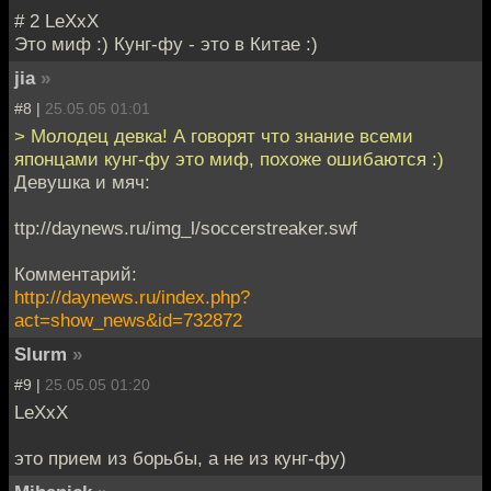
# 2 LeXxX
Это миф :) Кунг-фу - это в Китае :)
jia
»
#8 |
25.05.05 01:01
> Молодец девка! А говорят что знание всеми
японцами кунг-фу это миф, похоже ошибаются :)
Девушка и мяч:
ttp://daynews.ru/img_l/soccerstreaker.swf
Комментарий:
http://daynews.ru/index.php?
act=show_news&id=732872
Slurm
»
#9 |
25.05.05 01:20
LeXxX
это прием из борьбы, а не из кунг-фу)