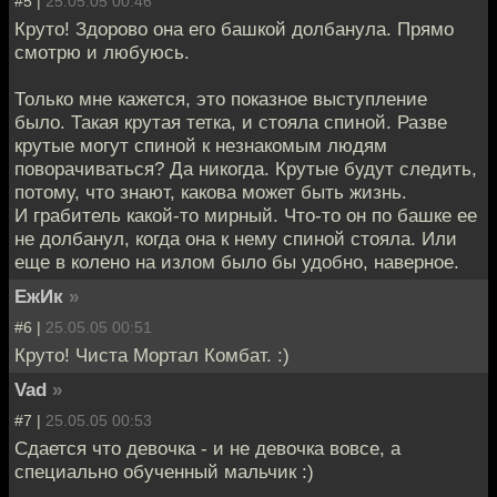
#5 |
25.05.05 00:46
Круто! Здорово она его башкой долбанула. Прямо
смотрю и любуюсь.
Только мне кажется, это показное выступление
было. Такая крутая тетка, и стояла спиной. Разве
крутые могут спиной к незнакомым людям
поворачиваться? Да никогда. Крутые будут следить,
потому, что знают, какова может быть жизнь.
И грабитель какой-то мирный. Что-то он по башке ее
не долбанул, когда она к нему спиной стояла. Или
еще в колено на излом было бы удобно, наверное.
ЕжИк
»
#6 |
25.05.05 00:51
Круто! Чиста Мортал Комбат. :)
Vad
»
#7 |
25.05.05 00:53
Сдается что девочка - и не девочка вовсе, а
специально обученный мальчик :)