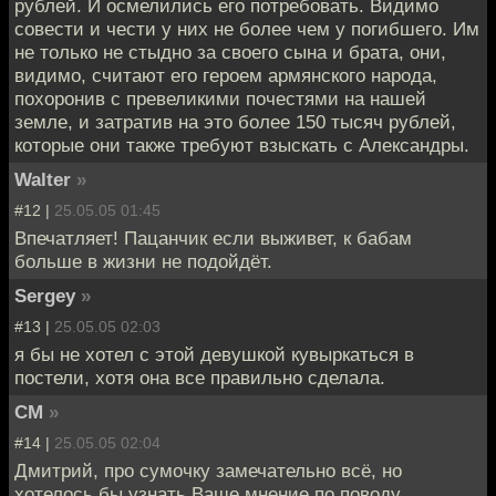
рублей. И осмелились его потребовать. Видимо
совести и чести у них не более чем у погибшего. Им
не только не стыдно за своего сына и брата, они,
видимо, считают его героем армянского народа,
похоронив с превеликими почестями на нашей
земле, и затратив на это более 150 тысяч рублей,
которые они также требуют взыскать с Александры.
Walter
»
#12 |
25.05.05 01:45
Впечатляет! Пацанчик если выживет, к бабам
больше в жизни не подойдёт.
Sergey
»
#13 |
25.05.05 02:03
я бы не хотел с этой девушкой кувыркаться в
постели, хотя она все правильно сделала.
СМ
»
#14 |
25.05.05 02:04
Дмитрий, про сумочку замечательно всё, но
хотелось бы узнать Ваше мнение по поводу