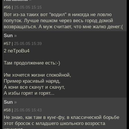
#56 |
25.05.05 15:15
Вот из-за таких вот "водил" я никогда не ловлю
попуток. Лучше пешком через весь город домой
возвращаться. А муж считает, что мне жалко денег:(
Sun
»
#57 |
25.05.05 15:39
2 neTpoBu4
Там продолжение есть:-)
Им хочется жизни спокойной,
Пример красивый наряд,
А кони все скачут и скачут,
А избы горят и горят...
Sun
»
#58 |
25.05.05 15:43
Не знаю, как там в кунг-фу, в классической борьбе
этот бросок с младшего школьного возроста