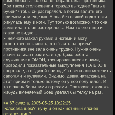
самообороны, т.к. она не "обработала" противника.
При таком столкновении гораздо выгоднее "дать в
бубен" чтобы он растерялся, а потом валить его
приемом или еще как. А она без всякой подготовки
ринулась ему в ноги. Тут только возможно, что она
заметила что он растерялся... Нам-то его лицо и
глаза не видно...
Я немного махал руками и ногами и могу
ответственно заявить, что "взять на прием"
противника вне зала очень трудно. Нужна очень
значительная практика и т.д. Даже ребята
служившие в ОМОН, тренировавшиеся с нами,
проводили показательные выступления ТОЛЬКО в
спортзале, а в "дикой природе" советовали метелить
сапогами и кулаками. Видимо, девка натаскана на
этот прием и только потому он у неё получился. И
то с очень большими огрехами. Повторяю, сколько-
нибудь вменяемый боец уделал бы телку на раз.
># 67 cwazia, 2005-05-25 18:22:25
>слосала шею?! нуну и он как истиный японец
остался жив?