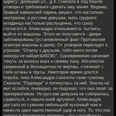
адресу: Донецкая ул., д.4. Сначала в ход пошли
уговоры и требования сделать ему минет. Видимо,
бравый кавказский парень решил, что настолько
неотразим, а русская девушка, мать грудного
младенца настолько распущенна, что сразу
согласится. Александра отказывается, пытаясь
выйти из машины. Этого не получается - двери
заблокированы (установленный факт Протоколом
осмотра машины в деле). От уговоров переходит к
угрозам: "Отвезу к друзьям, тебя никто потом
никогда не найдет&#8230;". Одновременно начинает
тянуть за волосы вниз к своему паху. Абсолютно
уверенный в беззащитности жертвы, стягивает с
себя штаны и трусы. Некоторое время длится
борьба, пока Александра схватила свою сумочку.
Сказала: "Подожди" и потянулась за ней. Хватка на
миг ослабла, очевидно, он подумал, что она лезет за
презервативом. Но русская девушка не собиралась
сдаваться, и нашла иной аргумент. Александра
достала из сумочки небольшой кухонный нож и
нанесла один единственный удар в ногу. То, что она
попала в бедренную артерию - это случайность.