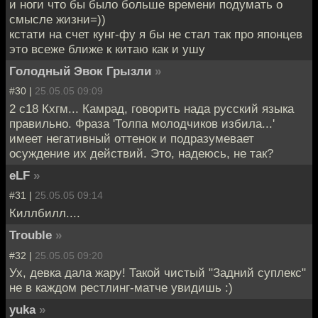
и ноги что бы было больше времени подумать о
смысле жизни=))
кстати на счет кунг-фу я бы не стал так про японцев
это всеже ближе к китаю как и ушу
Голодный Эвок Грызли
»
#30 |
25.05.05 09:09
2 c18 Кхгм... Камрад, говорить нада русский языка
правильно. Фраза 'Толпа молодчиков избила...'
имеет негативный оттенок и подразумевает
осуждение их действий. Это, надеюсь, не так?
eLF
»
#31 |
25.05.05 09:14
Киллбилл....
Trouble
»
#32 |
25.05.05 09:20
Ух, девка дала жару! Такой чистый "Задний суплекс"
не в каждом рестлинг-матче увидишь :)
yuka
»