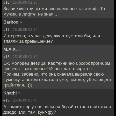
#16 |
25.05.05 02:25
Знание кун-фу всеми японцами все-таки миф. Тот
мужик, в лифте, не знал...
Barboo
»
#17 |
25.05.05 03:34
Интересно, а у нас девушку отпустили бы, или
впаяли за превышение?
M.A.X.
»
#18 |
25.05.05 04:10
Эх, молодец девица! Как технично бросок прогибом
провела - загляденье! Иппон, как говорится.
Причем, забавно, что она сначала вырвала свою
сумочку, а потом схватила уже, похоже, убегающего
грабителя. :)))
Khathi
»
#19 |
25.05.05 05:40
А с каких пор у нас вольная борьба стала считаться
дзюдо или, там, кунг-фу?