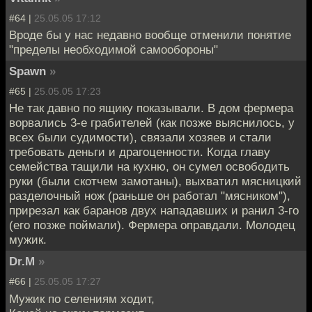
#64 |
25.05.05 17:12
Вроде бы у нас недавно вообще отменили понятие
"пределы необходимой самообороны"
Spawn
»
#65 |
25.05.05 17:23
Не так давно по ящику показывали. В дом фермера
ворвались 3-е грабителей (как позже выяснилось, у
всех были судимости), связали хозяев и стали
требовать деньги и драгоценности. Когда главу
семейства тащили на кухню, он сумел освободить
руки (были скотчем замотаны), выхватил мясницкий
разделочный нож (раньше он работал "мясником"),
прирезал как баранов двух нападавших и ранил 3-го
(его позже поймали). Фермера оправдали. Молодец
мужик.
Dr.M
»
#66 |
25.05.05 17:27
Мужик по селениям ходит,