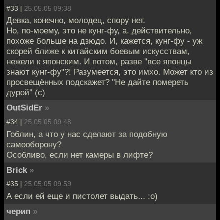
#33 |
25.05.05 09:38
Девка, конечно, молодец, спору нет.
Но, по-моему, это не кунг-фу, а, действительно,
похоже больше на дзюдо. И, кажется, кунг-фу - уж
скорей ближе к китайским боевым искусствам,
нежели к японским. И потом, разве "все японцы
знают кунг-фу"?! Разумеется, это имхо. Может кто из
просвещённых подскажет? "Не дайте помереть
дурой" (с)
OutSidEr
»
#34 |
25.05.05 09:48
Гоблин, а что у нас сделают за подобную
самооборону?
Особливо, если нет камеры в лифте?
Brick
»
#35 |
25.05.05 09:59
А если ей еще и пистолет выдать... :o)
черип
»