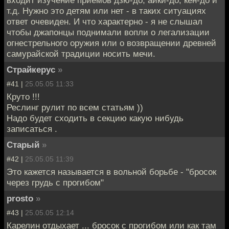
т.д. Нужно это детям или нет - в таких ситуациях
ответ очевиден. И что характерно - я не слышал
чтобы джапонцы поднимали вопли о легализации
огнестрельного оружия или о возвращении древней
самурайской традиции носить мечи.
Страйкерус
»
#41 |
25.05.05 11:33
Круто !!!
Реслинг рулит по всем статьям ))
Надо будет сходить в секцию какую нибудь
записаться .
Старый
»
#42 |
25.05.05 11:39
Это кажется называется в вольной борьбе - "бросок
через грудь с прогибом"
prosto
»
#43 |
25.05.05 12:14
Карелин отдыхает ... бросок с прогибом или как там