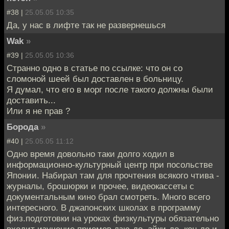
#38 |
25.05.05 10:35
Да, у нас в лифте так не развернешься
Wak
»
#39 |
25.05.05 10:36
Странно одно в статье по ссылке: что он со
сломоной шеей был доставлен в больницу.
Я думал, что его в морг после такого должны были
доставить...
Или я не прав ?
Борода
»
#40 |
25.05.05 11:12
Одно время довольно таки долго ходил в
информационно-культурный центр при посольстве
Японии. Набирал там для прочтения всякого чтива -
журналы, брошюрки и прочее, видеокассеты с
документальным кино брал смотреть. Много всего
интересного. В джапонских школах в программу
физ.подготовки на уроках физкультуры обязательно
входит изучение приемов дзю-до, айки-до, кен-до и