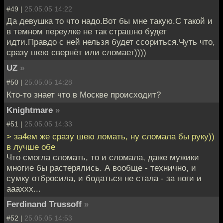
#49 |
25.05.05 14:22
Да девушка то что надо.Вот бы мне такую.С такой и
в темном переулке не так страшно будет
идти.Правдо с ней нельзя будет ссориться.Чуть что,
сразу шею свернёт или сломает))))
UZ
»
#50 |
25.05.05 14:28
Кто-то знает что в Москве происходит?
Knightmare
»
#51 |
25.05.05 14:33
> за4ем же сразу шею ломать, ну сломала бы руку))
в лучше обе
Что смогла сломать, то и сломала, даже мужики
многие бы растерялись. А вообще - технично, и
сумку отбросила, и бодаться не стала - за ноги и
аааххх...
Ferdinand Trussoff
»
#52 |
25.05.05 14:53