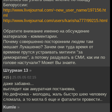
Белоруссии:
http://www.livejournal.com/~new_user_name/197156.ht
ml
http://www.livejournal.com/users/karisha777/99215.html
Обратите внимание именно на обсуждение
материалов - комментарии.
Почему совершенно посторонним людям там
мешает Лукашенко? Зачем они туда время от
времени прутся устраивать митинги "за
демократию", а потому раздувать в СМИ, как им по
голове настучали? Может Вы знаете.
Штурман 13
»
#15 |
25.05.05 02:15
даже забавно...
выглядит как аккуратная постановка.
Но дефчонка - молодец, жаль быстро шею человеку
сломала, а то могла б еще и фаталити провести..
Kumle
»