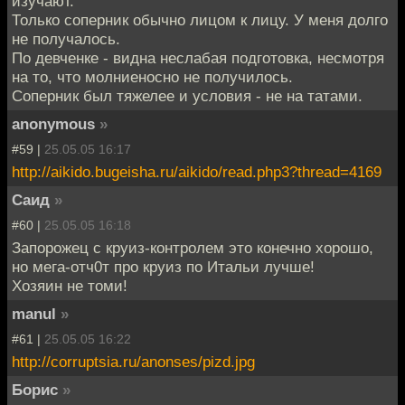
изучают.
Только соперник обычно лицом к лицу. У меня долго
не получалось.
По девченке - видна неслабая подготовка, несмотря
на то, что молниеносно не получилось.
Соперник был тяжелее и условия - не на татами.
anonymous
»
#59 |
25.05.05 16:17
http://aikido.bugeisha.ru/aikido/read.php3?thread=4169
Саид
»
#60 |
25.05.05 16:18
Запорожец с круиз-контролем это конечно хорошо,
но мега-отч0т про круиз по Итальи лучше!
Хозяин не томи!
manul
»
#61 |
25.05.05 16:22
http://corruptsia.ru/anonses/pizd.jpg
Борис
»