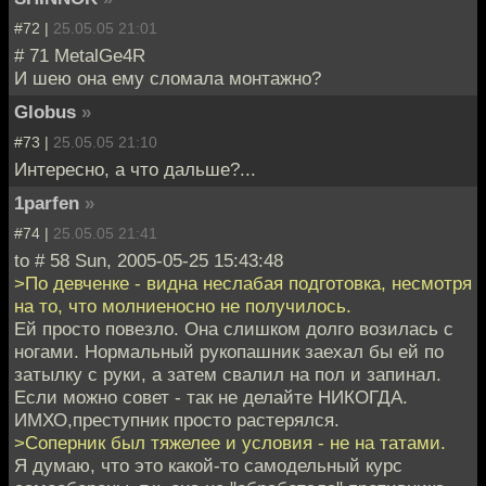
#72 |
25.05.05 21:01
# 71 MetalGe4R
И шею она ему сломала монтажно?
Globus
»
#73 |
25.05.05 21:10
Интересно, а что дальше?...
1parfen
»
#74 |
25.05.05 21:41
to # 58 Sun, 2005-05-25 15:43:48
>По девченке - видна неслабая подготовка, несмотря
на то, что молниеносно не получилось.
Ей просто повезло. Она слишком долго возилась с
ногами. Нормальный рукопашник заехал бы ей по
затылку с руки, а затем свалил на пол и запинал.
Если можно совет - так не делайте НИКОГДА.
ИМХО,преступник просто растерялся.
>Соперник был тяжелее и условия - не на татами.
Я думаю, что это какой-то самодельный курс