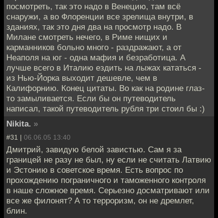
посмотреть, так это надо в Венецию, там всё
снаружи, а во Флоренции все зрелища внутри, в
зданиях, так это дня два на просмотр надо. В
Милане смотреть нечего, в Риме нищих и
карманников больно много - раздражают, а от
Неаполя на юг - одна мафия и безработица. А
лучше всего в Италию ездить на лыжах кататься -
из Нью-Йорка выходит дешевле, чем в
Калифорнию. Конец цитаты. Во как на родине глаз-
то замыливается. Если бы он путеводитель
написал, такой путеводитель рубля три стоил бы :)
Nikita.
»
#31 |
06.06.05 13:40
Дмитрий, завидую белой завистью. Сам я за
границей не разу не был, ну если не считать Латвию
и Эстонию в советское время. Есть вопрос по
прохождению пограничного и таможенного контроля
в наше сложное время. Серьезно досматривают или
все же филонят? А то терроризм, он не дремлет,
блин.