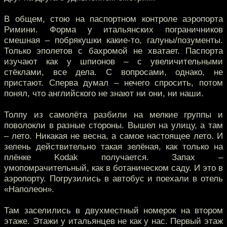
В общем, стою на паспортном контроле аэропорта
Римини. Форма у итальянских пограничников
смешная – побрякушки какие-то, галуны/позументы.
Только эполетов с бахромой не хватает. Паспорта
изучают как у шпионов – с увеличительными
стёклами, все дела. С вопросами, однако, не
пристают. Сперва думал – нечего спросить, потом
понял, что английского не знают ни они, ни наши.
Толпу из самолёта разбили на мелкие группы и
поволокли в разные стороны. Вышел на улицу, а там
– лето. Никакая не весна, а самое настоящее лето. И
зелень действительно такая зелёная, как только на
плёнке Kodak получается. Запах –
умопомрачительный, как в ботаническом саду. И это в
аэропорту. Погрузились в автобус и поехали в отель
«Наполеон».
Там заселились в двухместный номерок на втором
этаже. Этажи у итальянцев не как у нас. Первый этаж