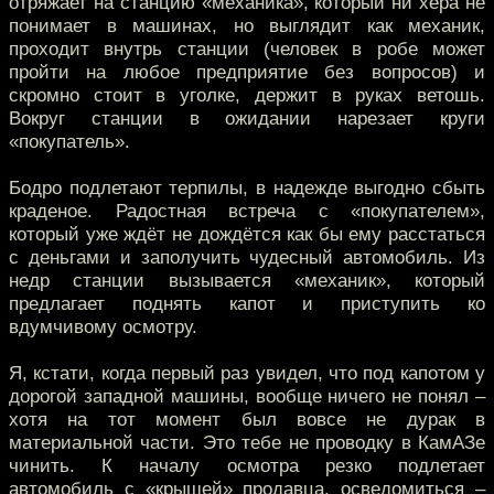
отряжает на станцию «механика», который ни хера не
понимает в машинах, но выглядит как механик,
проходит внутрь станции (человек в робе может
пройти на любое предприятие без вопросов) и
скромно стоит в уголке, держит в руках ветошь.
Вокруг станции в ожидании нарезает круги
«покупатель».
Бодро подлетают терпилы, в надежде выгодно сбыть
краденое. Радостная встреча с «покупателем»,
который уже ждёт не дождётся как бы ему расстаться
с деньгами и заполучить чудесный автомобиль. Из
недр станции вызывается «механик», который
предлагает поднять капот и приступить ко
вдумчивому осмотру.
Я, кстати, когда первый раз увидел, что под капотом у
дорогой западной машины, вообще ничего не понял –
хотя на тот момент был вовсе не дурак в
материальной части. Это тебе не проводку в КамАЗе
чинить. К началу осмотра резко подлетает
автомобиль с «крышей» продавца, осведомиться –