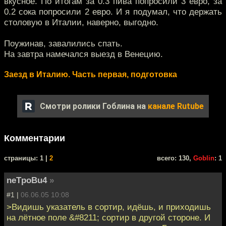
вкусное. По итогам за 0.3 пива попросили 3 евро, за
0.2 сока попросили 2 евро. И я подумал, что держать
столовую в Италии, наверно, выгодно.
Поужинав, завалились спать.
На завтра намечался выезд в Венецию.
Заезд в Италию. Часть первая, подготовка
Смотри ролики Гоблина на
канале Rutube
Комментарии
cтраницы: 1 |
2
всего: 130,
Goblin
: 1
neTpoBu4
»
#1 |
06.06.05 10:08
>Видишь указатель в сортир, идёшь, и приходишь
на лётное поле &#8211; сортир в другой стороне. И