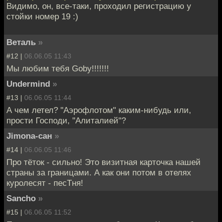
Видимо, он, все-таки, проходил регистрацию у
стойки номер 19 :)
Веталь
»
#12 |
06.06.05 11:43
Мы любим тебя Goby!!!!!!!
Undermind
»
#13 |
06.06.05 11:44
А чем летел? "Аэрофлотом" каким-нибудь или,
прости Господи, "Алиталией"?
Jimona-сан
»
#14 |
06.06.05 11:46
Про тёток - сильно! Это визитная карточка нашей
страны за границами. А как они потом в отелях
куролесят - песТня!
Sancho
»
#15 |
06.06.05 11:52