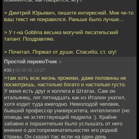
> Дмитрий Юрьевич, пишите интересней. Мне че-то
ваш текст не понравился. Раньше было лучше...
> У г-на Goblina весьма могучий писательский
талант. Поздравляю.
> Почитал. Поржал от души. Спасибо, ст. о/у!
Простой перевоТчик
»
#30 |
06.06.05 13:27
>там хоть всю жизнь проживи, даже половины не
посмотришь, настолько богато и настолько густо.
У меня есть друг и коллега в Штатах. Сам он
итальянец, лет пятнадцать как из Италии укатил,
хотя ездит туда ежегодно. Немолодой человек,
бывший профессор университета, интеллигент (но
отнюдь не эстетствующий педрила :). Крайне
забавно и поразительно было услышать от него
мнение о достопримечательностях его родной
страны. Он сказал так: если на один день