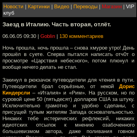
Новости
|
Картинки
|
Видео
|
Переводы
|
Магазин
|
VIP
клуб
Заезд в Италию. Часть вторая, отлёт.
06.06.05 09:30
|
Goblin
|
130 комментариев
Ночь прошла, ночь прошла – снова хмурое утро! День
прошёл в суете. Сперва пытался написать отч0т о
просмотре «Царствия небесного», потом плюнул и
вообще ничего делать не стал.
Закинул в рюкзачок путеводители для чтения в пути.
Путеводители брал серьёзные, от некой
Дорис
Киндерсли
– «Италия» и «Рим». На русском, но по
суровой цене 50 (пятьдесят) долларов США за штуку.
Исключительно грамотно и удобно сделаны, с
присущей тупым жителям Запада основательностью.
Никаких тебе истерических рефлексий, никаких
идиотских отсылок к мнению озабоченного
большевизмом автора, даже поливания говном