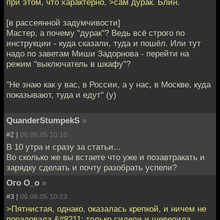
при этом, что характерно, >сам дурак. Блин.
[в рассеянной задумчивости]
Мастер, а почему "дурак"? Ведь всё строго по
инструкции - куда сказали, туда и пошёл. Или тут
надо по заветам Миши Задорнова - перейти на
режим "выключатель в шкафу"?
"Не знаю как у вас, в России, а у нас, в Москве, куда
показывают, туда и едут" (у)
QuanderStumpekS
»
#2 |
06.06.05 10:10
В 10 утра и сразу за статьи...
Во сколько же вы встаете что уже и позавтракать и
зарядку сделать и почту разобрать успели?
Ого О_о
»
#3 |
06.06.05 10:23
>Пятнистая, однако, оказалась крепкой, и ничем не
порадовала &#8211; только сидели и шевелила