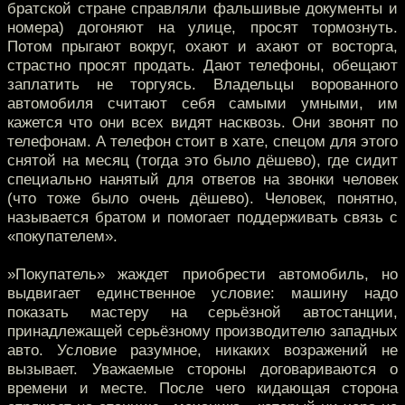
братской стране справляли фальшивые документы и
номера) догоняют на улице, просят тормознуть.
Потом прыгают вокруг, охают и ахают от восторга,
страстно просят продать. Дают телефоны, обещают
заплатить не торгуясь. Владельцы ворованного
автомобиля считают себя самыми умными, им
кажется что они всех видят насквозь. Они звонят по
телефонам. А телефон стоит в хате, спецом для этого
снятой на месяц (тогда это было дёшево), где сидит
специально нанятый для ответов на звонки человек
(что тоже было очень дёшево). Человек, понятно,
называется братом и помогает поддерживать связь с
«покупателем».
»Покупатель» жаждет приобрести автомобиль, но
выдвигает единственное условие: машину надо
показать мастеру на серьёзной автостанции,
принадлежащей серьёзному производителю западных
авто. Условие разумное, никаких возражений не
вызывает. Уважаемые стороны договариваются о
времени и месте. После чего кидающая сторона