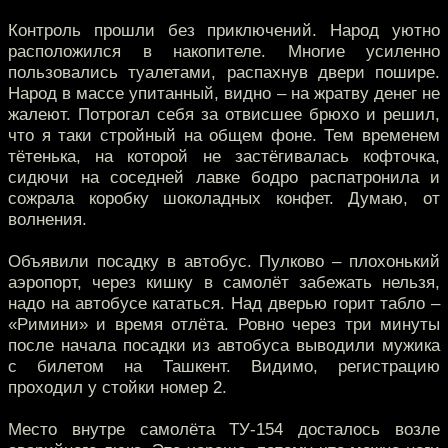
Контроль прошли без приключений. Народ уютно
расположился в накопителе. Многие усиленно
пользовались туалетами, распахнув двери пошире.
Народ в массе упитанный, видно – на жратву денег не
жалеют. Потрогал себя за отвисшее брюхо и решил,
что я таки стройный на общем фоне. Тем временем
тётенька, на которой не застёгивалась кофточка,
сидючи на соседней лавке бодро распатронила и
сожрала коробку шоколадных конфет. Думаю, от
волнения.
Объявили посадку в автобус. Пулково – плохонький
аэропорт, через кишку в самолёт забежать нельзя,
надо на автобусе кататься. Над дверью горит табло –
«Римини» и время отлёта. Ровно через три минуты
после начала посадки из автобуса выводили мужика
с билетом на Ташкент. Видимо, регистрацию
проходил у стойки номер 2.
Место внутре самолёта ТУ-154 досталось возле