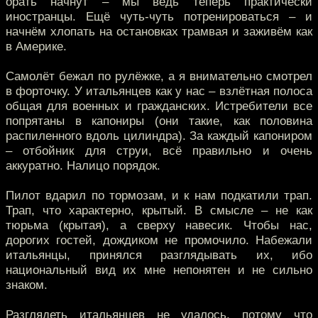
орать начнут – мы ведь теперь практически
иностранцы. Ещё чуть-чуть потренироваться – и
начнём хлопать на остановках трамвая и заживём как
в Америке.
Самолёт бежал по рулёжке, а я внимательно смотрел
в форточку. У итальянцев как у нас – взлётная полоса
общая для военных и гражданских. Истребители все
попрятаны в капониры (они такие, как половина
распиленного вдоль цилиндра). За каждый капониром
– отбойник для струи, всё правильно и очень
аккуратно. Налицо порядок.
Пилот вдарил по тормозам, и к нам подкатили трап.
Трап, что характерно, крытый. В смысле – не как
тюрьма (крытая), а сверху навесик. Чтобы нас,
дорогих гостей, дождиком не промочило. Набежали
итальянцы, принялся разглядывать их, ибо
национальный вид их мне непонятен и не сильно
знаком.
Разглядеть итальянцев не удалось, потому что