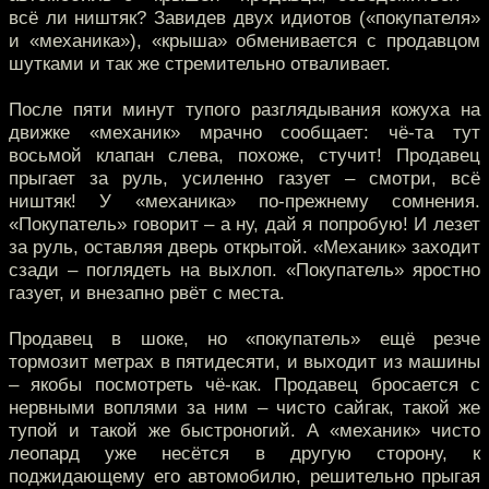
всё ли ништяк? Завидев двух идиотов («покупателя»
и «механика»), «крыша» обменивается с продавцом
шутками и так же стремительно отваливает.
После пяти минут тупого разглядывания кожуха на
движке «механик» мрачно сообщает: чё-та тут
восьмой клапан слева, похоже, стучит! Продавец
прыгает за руль, усиленно газует – смотри, всё
ништяк! У «механика» по-прежнему сомнения.
«Покупатель» говорит – а ну, дай я попробую! И лезет
за руль, оставляя дверь открытой. «Механик» заходит
сзади – поглядеть на выхлоп. «Покупатель» яростно
газует, и внезапно рвёт с места.
Продавец в шоке, но «покупатель» ещё резче
тормозит метрах в пятидесяти, и выходит из машины
– якобы посмотреть чё-как. Продавец бросается с
нервными воплями за ним – чисто сайгак, такой же
тупой и такой же быстроногий. А «механик» чисто
леопард уже несётся в другую сторону, к
поджидающему его автомобилю, решительно прыгая