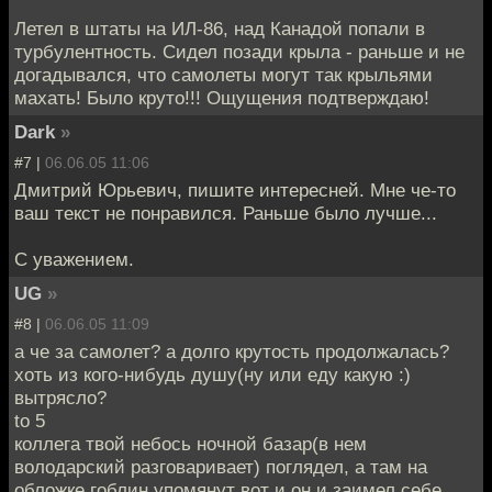
Летел в штаты на ИЛ-86, над Канадой попали в
турбулентность. Сидел позади крыла - раньше и не
догадывался, что самолеты могут так крыльями
махать! Было круто!!! Ощущения подтверждаю!
Dark
»
#7 |
06.06.05 11:06
Дмитрий Юрьевич, пишите интересней. Мне че-то
ваш текст не понравился. Раньше было лучше...
С уважением.
UG
»
#8 |
06.06.05 11:09
а че за самолет? а долго крутость продолжалась?
хоть из кого-нибудь душу(ну или еду какую :)
вытрясло?
to 5
коллега твой небось ночной базар(в нем
володарский разговаривает) поглядел, а там на
обложке гоблин упомянут вот и он и заимел себе