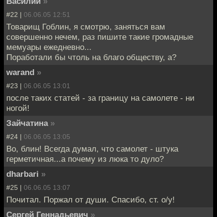
Василий
»
#22 |
06.06.05 12:51
Товарищ Гоблин, я смотрю, заняться вам
совершенно нечем, раз пишите такие громадные
мемуары ежедневно...
Поработали бы чтоль на благо обществу, а?
warand
»
#23 |
06.06.05 13:01
после таких статей - за границу на самолете - ни
ногой!
Зайчатина
»
#24 |
06.06.05 13:05
Во, блин! Всегда думал, что самолет - штука
герметичная...а почему из люка то дуло?
dharbari
»
#25 |
06.06.05 13:07
Почитал. Поржал от души. Спасибо, ст. о/у!
Сергей Геннадьевич
»