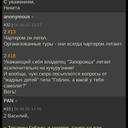
С уважением,
Никита
anonymous
»
#32 |
06.06.05 13:57
2
#13
Чартером он летел.
Организованные туры - они всегда чартером летают.
2
#18
Уважающий себя владелец "Запорожца" летает
исключительно на кукурузнике!
И вообще, чую скоро посыплются вопросы от
"жадных детей" типа "Гоблин, а какой у тебя
самолет?"
Вотъ!
PAN
»
#33 |
06.06.05 14:00
2 Василий,
> Товарищ Гоблин, я смотрю, заняться вам