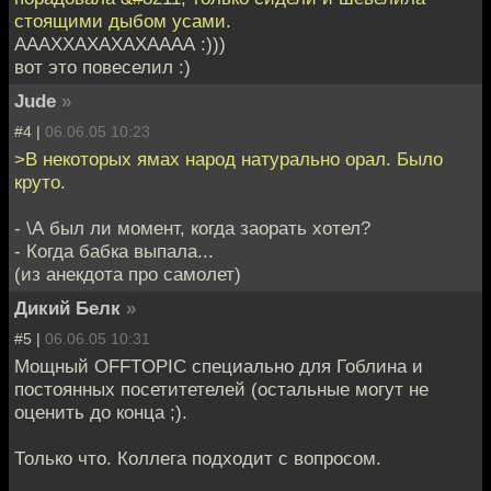
стоящими дыбом усами.
АААХХАХАХАХАААА :)))
вот это повеселил :)
Jude
»
#4 |
06.06.05 10:23
>В некоторых ямах народ натурально орал. Было
круто.
- \А был ли момент, когда заорать хотел?
- Когда бабка выпала...
(из анекдота про самолет)
Дикий Белк
»
#5 |
06.06.05 10:31
Мощный OFFTOPIC специально для Гоблина и
постоянных посетитетелей (остальные могут не
оценить до конца ;).
Только что. Коллега подходит с вопросом.