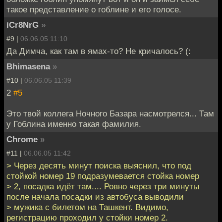
такое представление о гоблине и его голосе.
iCr8NrG
»
#9 |
06.06.05 11:10
Да Димча, как там в ямах-то? Не кричалось? (:
Bhimasena
»
#10 |
06.06.05 11:39
2
#5
Это твой коллега Ночного Базара насмотрелся... Там
у Гоблина именно такая фамилия.
Chrome
»
#11 |
06.06.05 11:42
> Через десять минут поиска выяснил, что под
стойкой номер 19 подразумевается стойка номер
> 2, посадка идёт там.... Ровно через три минуты
после начала посадки из автобуса выводили
> мужика с билетом на Ташкент. Видимо,
регистрацию проходил у стойки номер 2.