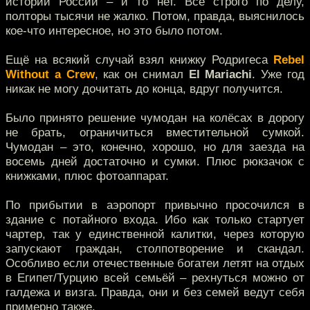
истории России – и то нет. Всё строго по делу,
полторы тысячи не жалко. Потом, правда, выяснилось
кое-что интересное, но это было потом.
Ещё на всякий случай взял книжку Родригеса
Rebel
Without a Crew
, как он снимал
El Mariachi
. Уже год
никак не могу дочитать до конца, вдруг получится.
Было принято решение чумодан на колёсах в дорогу
не брать, ограничиться вместительной сумкой.
Чумодан – это, конечно, хорошо, но для заезда на
восемь дней достаточно и сумки. Плюс рюкзачок с
книжками, плюс фотоаппарат.
По прибытии в аэропорт привычно просочился в
здание с потайного входа. Ибо как только стартует
чартер, так у единственной калитки, через которую
запускают граждан, столпотворение и скандал.
Особливо если отечественные богатеи летят на отдых
в Египет/Турцию всей семьёй – рехнуться можно от
галдежа и визга. Правда, они и без семей ведут себя
примерно также.