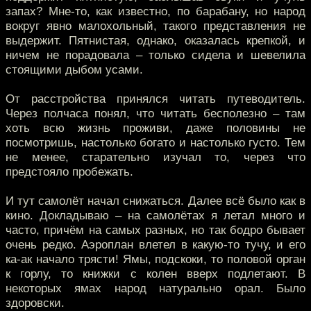
запах? Мне-то, как известно, по барабану, но народ
вокруг явно малохольный, такого представления не
выдержит. Пятнистая, однако, оказалась крепкой, и
ничем не порадовала – только сидела и шевелила
стоящими дыбом усами.
От расстройства принялся читать путеводитель.
Через полчаса понял, что читать бесполезно – там
хоть всю жизнь проживи, даже половины не
посмотришь, настолько богато и настолько густо. Тем
не менее, старательно изучал то, через что
предстояло пробежать.
И тут самолёт начал снижаться. Далее всё было как в
кино. Докладываю – на самолётах я летал много и
часто, причём на самых разных, но так бодро бывает
очень редко. Аэроплан влетел в какую-то тучу, и его
ка-ак начало трясти! Ямы, подскоки, то половой орган
к горлу, то книжки с колен вверх подлетают. В
некоторых ямах народ натурально орал. Было
здоровски.