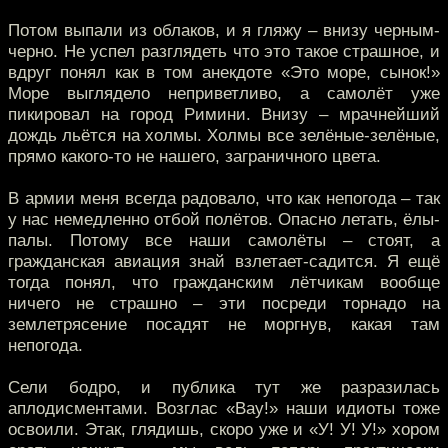
Потом выпали из облаков, и я гляжу – внизу черным-
черно. Не успел разглядеть что это такое страшное, и
вдруг понял как в том анекдоте «Это море, сынок!»
Море выглядело неприветливо, а самолёт уже
пикировал на город Римини. Внизу – мрачнейший
дождь льётся на холмы. Холмы все зелёные-зелёные,
прямо какого-то не нашего, заграничного цвета.
В армии меня всегда радовало, что как непогода – так
у нас немедленно отбой полётов. Опасно летать, ёлы-
палы. Потому все наши самолёты – стоят, а
гражданская авиация знай взлетает-садится. Я ещё
тогда понял, что гражданским лётчикам вообще
ничего не страшно – эти посреди торнадо на
землетрясение посадят не моргнув, какая там
непогода.
Сели бодро, и публика тут же разразилась
аплодисментами. Возглас «Вау!» наши идиоты тоже
освоили. Этак, глядишь, скоро уже и «У! У! У!» хором