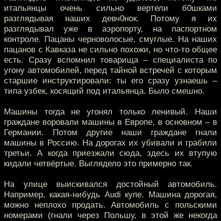
итальянцы очень сильно вертели б0шками
разглядывая наших девч0нок. Потому я их
разглядывал уже в аэропорту, на паспортном
контроле. Пацаны черноволосые, смуглые. На наших
пацанов с Кавказа не сильно похожи, но что-то общее
есть. Сразу вспомнил товарища – специалиста по
угону автомобилей, перед тайной встречей с которым
старшие инструктировали: ты его сразу узнаешь –
типа узбек, косящий под итальянца. Было смешно.
Машины тогда не угонял только ленивый. Наши
граждане воровали машины в Европе, в основном – в
Германии. Потом другие наши граждане гнали
машины в Россию. На дорогах их убивали и грабили
третьи. А когда приезжали сюда, здесь их втупую
кидали четвёртые. Выглядело это примерно так.
На улице выискивался достойный автомобиль.
Например, какая-нибудь Audi купе. Машина дорогая,
можно неплохо продать. Автомобиль с польскими
номерами (гнали через Польшу, в этой же некогда