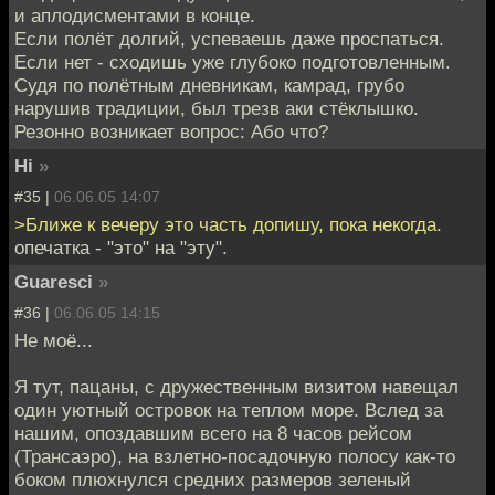
и аплодисментами в конце.
Если полёт долгий, успеваешь даже проспаться.
Если нет - сходишь уже глубоко подготовленным.
Судя по полётным дневникам, камрад, грубо
нарушив традиции, был трезв аки стёклышко.
Резонно возникает вопрос: Або что?
Hi
»
#35 |
06.06.05 14:07
>Ближе к вечеру это часть допишу, пока некогда.
опечатка - "это" на "эту".
Guaresci
»
#36 |
06.06.05 14:15
Не моё...
Я тут, пацаны, с дружественным визитом навещал
один уютный островок на теплом море. Вслед за
нашим, опоздавшим всего на 8 часов рейсом
(Трансаэро), на взлетно-посадочную полосу как-то
боком плюхнулся средних размеров зеленый