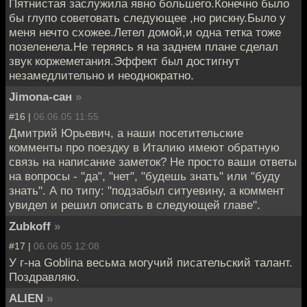
Пятнистая заслужила явно большего.Конечно было
бы глупо советовать следующее ,но рискну.Было у
мeня нечто схожее.Летел домой,и одна тетка тоже
позеленела.Не теряясь я на заднем плане сделал
звук коржеметания.Эффект был достигнут
незамедлительно и неоднократно.
Jimona-сан
»
#16 |
06.06.05 11:55
Дмитрий Юрьевич, а наши посетительские
комменты про поездку в Италию имеют обратную
связь на написание заметок? Не просто ваши ответы
на вопросы - "да", "нет", "будешь знать" или "буду
знать". А по типу: "подзабыл ситуевину, а коммент
увидел и решил описать в следующей главе".
Zubkoff
»
#17 |
06.06.05 12:08
У г-на Goblina весьма могучий писательский талант.
Поздравляю.
ALIEN
»