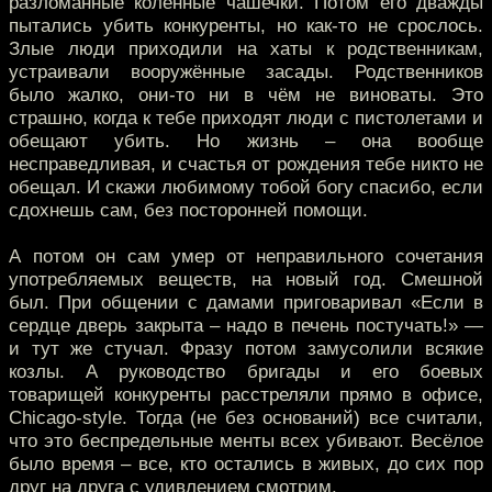
разломанные коленные чашечки. Потом его дважды
пытались убить конкуренты, но как-то не срослось.
Злые люди приходили на хаты к родственникам,
устраивали вооружённые засады. Родственников
было жалко, они-то ни в чём не виноваты. Это
страшно, когда к тебе приходят люди с пистолетами и
обещают убить. Но жизнь – она вообще
несправедливая, и счастья от рождения тебе никто не
обещал. И скажи любимому тобой богу спасибо, если
сдохнешь сам, без посторонней помощи.
А потом он сам умер от неправильного сочетания
употребляемых веществ, на новый год. Смешной
был. При общении с дамами приговаривал «Если в
сердце дверь закрыта – надо в печень постучать!» —
и тут же стучал. Фразу потом замусолили всякие
козлы. А руководство бригады и его боевых
товарищей конкуренты расстреляли прямо в офисе,
Chicago-style. Тогда (не без оснований) все считали,
что это беспредельные менты всех убивают. Весёлое
было время – все, кто остались в живых, до сих пор
друг на друга с удивлением смотрим.