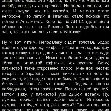
аварийного люка. Это хорошо, потому что можно ноги
вперёд вытянуть до предела. Но когда полетели, из
люка задуло, как из погреба. И чего-то стало
непохоже, что летим в Италию, стало похоже что
летим в Антарктиду. Конечно, не АН-12, где в щели
облака залезают, но всё равно. Лететь надо было три
часа, так что пришлось надеть курточку.
Ну и вот, летим. Неподалёку сидит толстая, бодро
жрёт вторую коробку конфет. Я сам шоколадные жру
как картошку, но тут даже зависть взяла – это ж надо
так отчаянно метать. Немного поближе сидит другая
тётка, в пятнистой кофточке, как леопард. Вижу,
пятнистой тётке откровенно плохо. Мне вот, честно
говоря, по барабану – меня никогда ни от чего не
укачивает, мне нигде плохо не бывает. Такая я скотина
бесчувственная. А тут гляжу – бедолага сперва
побледнела, потом позеленела. Потом пот её прошиб.
Потом вижу, у пятнистой усы дыбом встали. Ну,
думаю, сейчас начнёт харчи метать! Интересно,
думаю, что будет с окружающими? Сколько человек
поддержит пятнистую, заслышав звуки и учуяв