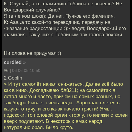
К: Слушай, а ты фамилию Гоблина не знаешь? Не
Володарский случайно?
Я (в легком шоке): Да нет, Пучков его фамилия.
К: Ааа..а то какой-то переводчик, передачу на
<название радиостанции :)> ведет, Володарский его
фамилия. Так у них с Гоблиным так голоса похожи.
Ни слова не придумал :)
curdled
»
#6 |
06.06.05 10:50
2 Goblin
> И тут самолёт начал снижаться. Далее всё было
как в кино. Докладываю &#8211; на самолётах я
летал много и часто, причём на самых разных, но
так бодро бывает очень редко. Аэроплан влетел в
какую-то тучу, и его ка-ак начало трясти! Ямы,
подскоки, то половой орган к горлу, то книжки с колен
вверх подлетают. В некоторых ямах народ
натурально орал. Было круто.