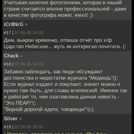
Учитывая наличие фототехники, которая в нашей
стране считается вполне профессиональной - даже
в качестве фотографа может, имхо! :)
iCr8NrG
»
#17 |
07.06.05 14:02
Дим, выкрои времячко, отпиши отчёт про х/ф
Царство Небесное... жуть як интересно почитати. (:
Chack
»
#18 |
07.06.05 14:03
Забавно наблюдать, как люди обсуждают
достоинства и недостатки журнала "Медведь"((:
Если журнал издают и покупают, значит можно и
нужно там быть, для славы вселенской. Именно так
и работает то, чем озаглавлена данная новость -
"Это ПЕАР!"(;
"Верной дорогой идете, товарищи!"(с)
Silver
»
#19 |
07.06.05 15:07