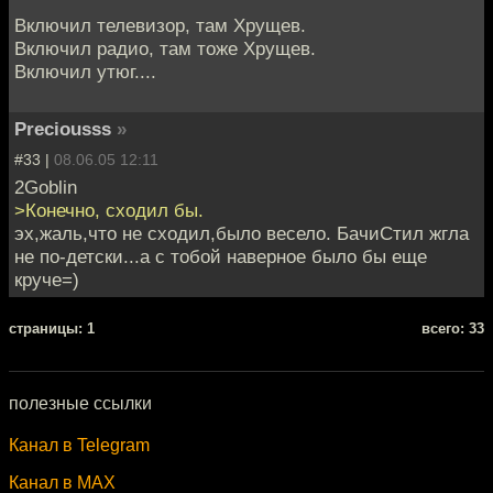
Включил телевизор, там Хрущев.
Включил радио, там тоже Хрущев.
Включил утюг....
Preciousss
»
#33 |
08.06.05 12:11
2Goblin
>Конечно, сходил бы.
эх,жаль,что не сходил,было весело. БачиСтил жгла
не по-детски...а с тобой наверное было бы еще
круче=)
cтраницы: 1
всего: 33
полезные ссылки
Канал в Telegram
Канал в MAX