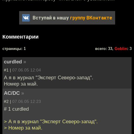
Вступай в нашу
группу ВКонтакте
Комментарии
cтраницы: 1
всего: 33,
Goblin
: 3
curdled
»
#1 |
07.06.05 12:04
А я в журнал "Эксперт Северо-запад".
Номер за май.
AC/DC
»
#2 |
07.06.05 12:23
# 1 curdled
> А я в журнал "Эксперт Северо-запад".
> Номер за май.