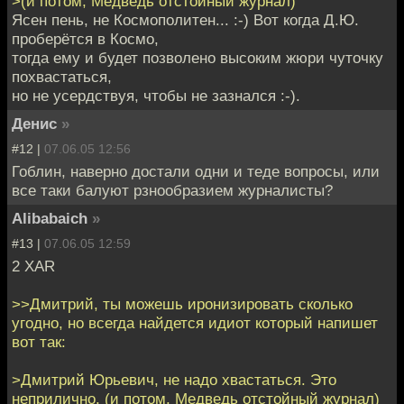
>(и потом, Медведь отстойный журнал)
Ясен пень, не Космополитен... :-) Вот когда Д.Ю.
проберётся в Космо,
тогда ему и будет позволено высоким жюри чуточку
похвастаться,
но не усердствуя, чтобы не зазнался :-).
Денис
»
#12 |
07.06.05 12:56
Гоблин, наверно достали одни и теде вопросы, или
все таки балуют рзнообразием журналисты?
Alibabaich
»
#13 |
07.06.05 12:59
2 XAR
>>Дмитрий, ты можешь иронизировать сколько
угодно, но всегда найдется идиот который напишет
вот так:
>Дмитрий Юрьевич, не надо хвастаться. Это
неприлично. (и потом, Медведь отстойный журнал)