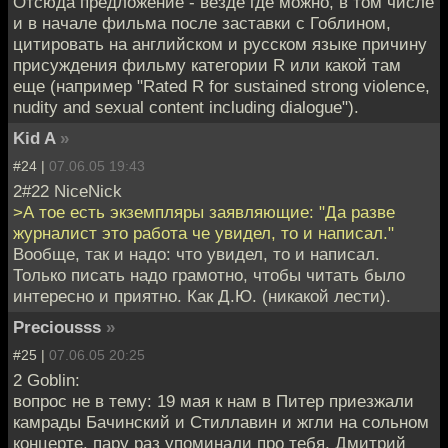
Отсюда предложение - везде где можно, в том числе
и в начале фильма после заставки с Гоблином,
цитировать на английском и русском языке причину
присуждения фильму категории R или какой там
еще (например "Rated R for sustained strong violence,
nudity and sexual content including dialogue").
Kid A
»
#24 |
07.06.05 19:43
2#22 NiceNick
>А тое есть экземпляры заявляющие: "Да разве
журналист это работа че увидел, то и написал."
Вообще, так и надо: что увидел, то и написал.
Только писать надо грамотно, чтобы читать было
интересно и приятно. Как Д.Ю. (никакой лести).
Preciousss
»
#25 |
07.06.05 20:25
2 Goblin:
вопрос не в тему: 19 мая к нам в Питер приезжали
камрады Бачинский и Стиллавин и жгли на сольном
концерте. пару раз упоминали про тебя, Дмитрий