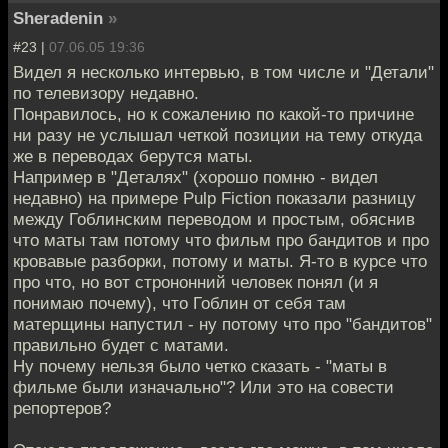
Sheradenin
»
#23 |
07.06.05 19:36
Видел я несколько интервью, в том числе и "Детали"
по телевизору недавно.
Понравилось, но к сожалению по какой-то причине
ни разу не услышал четкой позиции на тему откуда
же в переводах берутся маты.
Например в "Деталях" (хорошо помню - видел
недавно) на примере Pulp Fiction показали разницу
между Гоблинским переводом и простым, обяснив
что маты там потому что фильм про бандитов и про
кровавые разборки, потому и маты. Я-то в курсе что
про что, но вот стрононний человек понял (и я
понимаю почему), что Гоблин от себя там
матерщины напустил - ну потому что про "бандитов"
правильно будет с матами.
Ну почему нельзя было четко сказать - "маты в
фильме были изначально"? Или это на совести
репортеров?