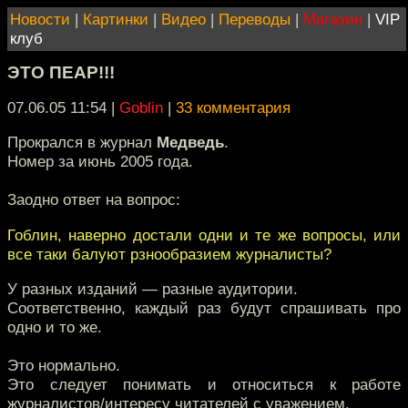
Новости
|
Картинки
|
Видео
|
Переводы
|
Магазин
|
VIP
клуб
ЭТО ПЕАР!!!
07.06.05 11:54
|
Goblin
|
33 комментария
Прокрался в журнал
Медведь
.
Номер за июнь 2005 года.
Заодно ответ на вопрос:
Гоблин, наверно достали одни и те же вопросы, или
все таки балуют рзнообразием журналисты?
У разных изданий — разные аудитории.
Соответственно, каждый раз будут спрашивать про
одно и то же.
Это нормально.
Это следует понимать и относиться к работе
журналистов/интересу читателей с уважением.