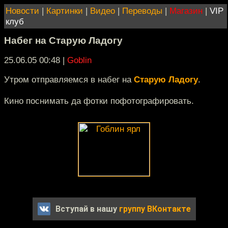
Новости
|
Картинки
|
Видео
|
Переводы
|
Магазин
|
VIP
клуб
Набег на Старую Ладогу
25.06.05 00:48
|
Goblin
Утром отправляемся в набег на
Старую Ладогу
.
Кино поснимать да фотки пофотографировать.
Вступай в нашу
группу ВКонтакте