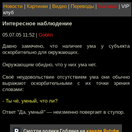
Новости
|
Картинки
|
Видео
|
Переводы
|
Магазин
|
VIP
клуб
Интересное наблюдение
05.07.05 11:52
|
Goblin
Давно замечено, что наличие ума у субъекта
оскорбительно для окружающих.
Окружающим обидно, что у них ума нет.
Своё неудовольствие отсутствием ума они обычно
выражают оскорбительными с их точки зрения
словами:
- Ты чё, умный, что ли?
Ответ "Да, умный" — неизменно повергает в ступор.
Смотри ролики Гоблина на
канале Rutube