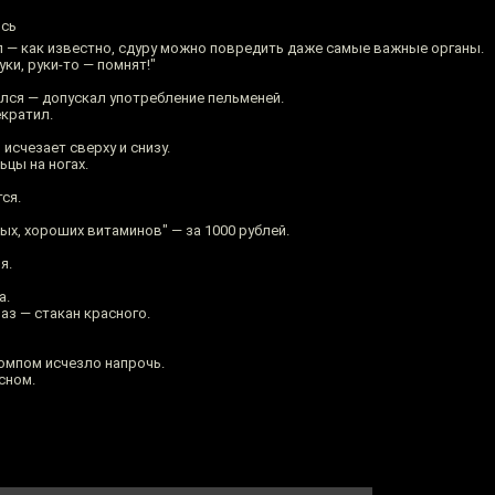
юсь
 — как известно, сдуру можно повредить даже самые важные органы.
уки, руки-то — помнят!"
ался — допускал употребление пельменей.
екратил.
исчезает сверху и снизу.
ьцы на ногах.
ся.
х, хороших витаминов" — за 1000 рублей.
я.
а.
аз — стакан красного.
компом исчезло напрочь.
сном.