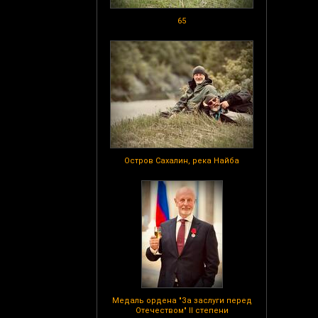
65
Остров Сахалин, река Найба
Медаль ордена "За заслуги перед
Отечеством" II степени