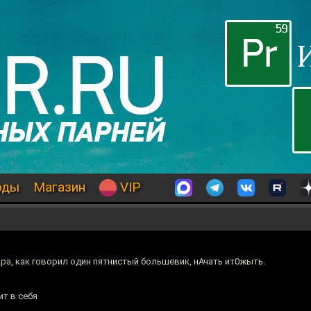
оды
Магазин
VIP
ра, как говорил один пятнистый большевик, нАчать ит0жыть.
т в себя