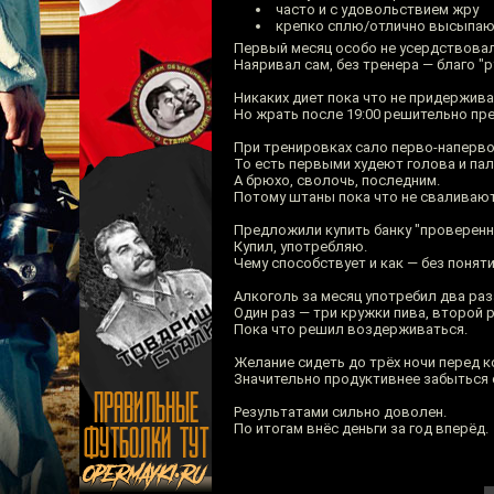
часто и с удовольствием жру
крепко сплю/отлично высыпа
Первый месяц особо не усердствовал
Наяривал сам, без тренера — благо "р
Никаких диет пока что не придержив
Но жрать после 19:00 решительно пр
При тренировках сало перво-наперво 
То есть первыми худеют голова и пал
А брюхо, сволочь, последним.
Потому штаны пока что не сваливают
Предложили купить банку "проверенны
Купил, употребляю.
Чему способствует и как — без поняти
Алкоголь за месяц употребил два раз
Один раз — три кружки пива, второй р
Пока что решил воздерживаться.
Желание сидеть до трёх ночи перед 
Значительно продуктивнее забыться 
Результатами сильно доволен.
По итогам внёс деньги за год вперёд.