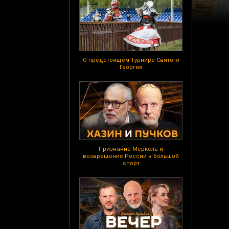
О предстоящем Турнире Святого
Георгия
Признание Меркель и
возвращение России в большой
спорт