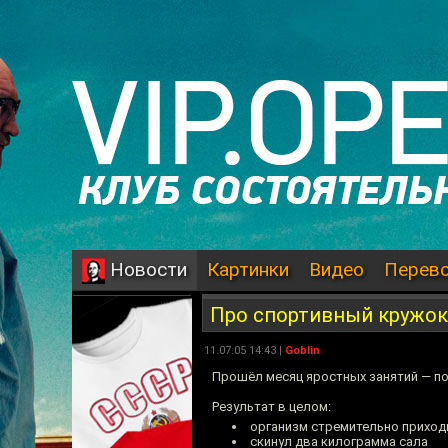
Картинки
Видео
Перев
Новости
Про спортивный кружок
11.07.05 14:43 |
Goblin
Прошёл месяц яростных занятий — по
Результат в целом:
организм стремительно приходи
скинул два килограмма сала