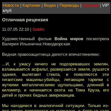
Новости
|
Картинки
|
Видео
|
Переводы
|
Магазин
|
VIP
клуб
Отличная рецензия
11.07.05 22:10
|
Goblin
Художественный фильм
Война миров
посмотрела
Валерия Ильинична Новодворская.
Видная правозащитница делится впечатлениями:
...И, к ужасу ничего не подозревавших землян,
взламывается асфальт, разверзается земля, рушатся
здания, вылетают стекла, и появляются эти
гигантские машины-убийцы, летающие тарелки с
жуткими металлическими щупальцами, длинной в
километр, и начинается охота на Тома Круза, его
детей и прочих бедных американцев.
Мы находимся в аналогичной ситуации. Только из-
под земли появляются не марсиане, и бояться надо