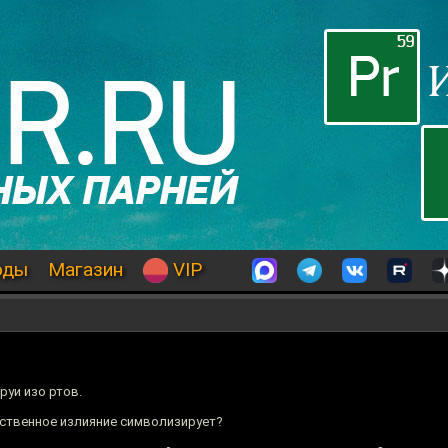
оды
Магазин
VIP
руи изо ртов.
ественное излияние символизирует?