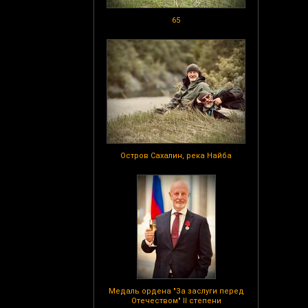
65
Остров Сахалин, река Найба
Медаль ордена "За заслуги перед
Отечеством" II степени