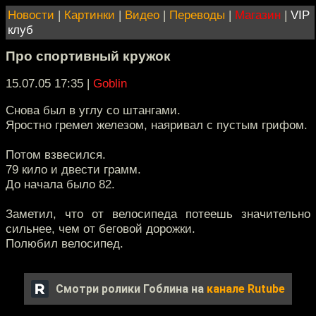
Новости
|
Картинки
|
Видео
|
Переводы
|
Магазин
|
VIP
клуб
Про спортивный кружок
15.07.05 17:35
|
Goblin
Снова был в углу со штангами.
Яростно гремел железом, наяривал с пустым грифом.
Потом взвесился.
79 кило и двести грамм.
До начала было 82.
Заметил, что от велосипеда потеешь значительно
сильнее, чем от беговой дорожки.
Полюбил велосипед.
Смотри ролики Гоблина на
канале Rutube