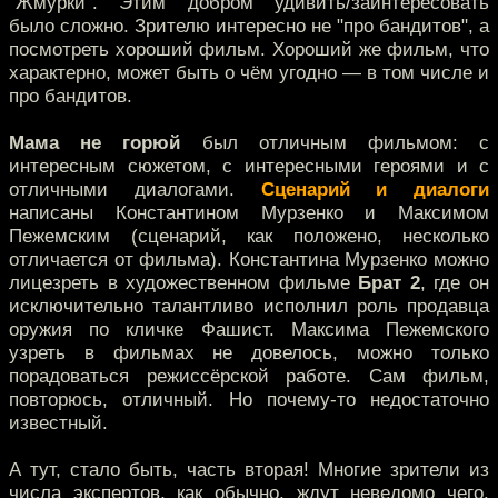
"Жмурки". Этим добром удивить/заинтересовать
было сложно. Зрителю интересно не "про бандитов", а
посмотреть хороший фильм. Хороший же фильм, что
характерно, может быть о чём угодно — в том числе и
про бандитов.
Мама не горюй
был отличным фильмом: с
интересным сюжетом, с интересными героями и с
отличными диалогами.
Сценарий и диалоги
написаны Константином Мурзенко и Максимом
Пежемским (сценарий, как положено, несколько
отличается от фильма). Константина Мурзенко можно
лицезреть в художественном фильме
Брат 2
, где он
исключительно талантливо исполнил роль продавца
оружия по кличке Фашист. Максима Пежемского
узреть в фильмах не довелось, можно только
порадоваться режиссёрской работе. Сам фильм,
повторюсь, отличный. Но почему-то недостаточно
известный.
А тут, стало быть, часть вторая! Многие зрители из
числа экспертов, как обычно, ждут неведомо чего.