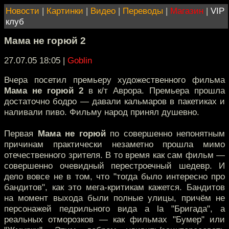
Новости
|
Картинки
|
Видео
|
Переводы
|
Магазин
|
VIP
клуб
Мама не горюй 2
27.07.05 18:05
|
Goblin
Вчера посетил премьеру художественного фильма
Мама не горюй 2
в к/т Аврора. Премьера прошла
достаточно бодро — давали кальмаров в пакетиках и
наливали пиво. Фильму народ принял душевно.
Первая
Мама не горюй
по совершенно непонятным
причинам практически незаметно прошла мимо
отечественного зрителя. В то время как сам фильм —
совершенно очевидный перестроечный шедевр. И
дело вовсе не в том, что "тогда было интересно про
бандитов", как это мега-критикам кажется. Бандитов
на момент выхода были полные улицы, причём не
персонажей педрильного вида a la "Бригада", а
реальных отморозков — как фильмах "Бумер" или