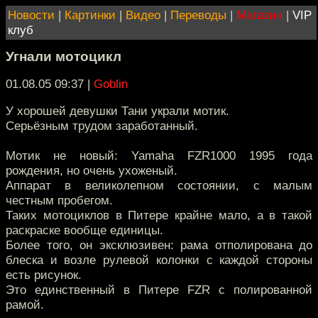
Новости
|
Картинки
|
Видео
|
Переводы
|
Магазин
|
VIP
клуб
Угнали мотоцикл
01.08.05 09:37
|
Goblin
У хорошей девушки Тани украли мотик.
Серьёзным трудом заработанный.
Мотик не новый: Yamaha FZR1000 1995 года
рождения, но очень ухоженый.
Аппарат в великолепном состоянии, с малым
честным пробегом.
Таких мотоциклов в Питере крайне мало, а в такой
раскраске вообще единицы.
Более того, он эксклюзивен: рама отполирована до
блеска и возле рулевой колонки с каждой стороны
есть рисунок.
Это единственный в Питере FZR с полированной
рамой.