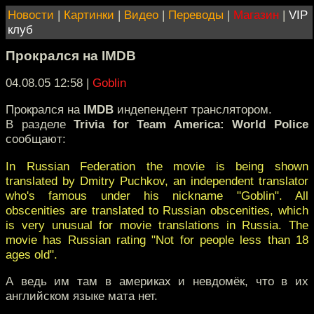
Новости
|
Картинки
|
Видео
|
Переводы
|
Магазин
|
VIP
клуб
Прокрался на IMDB
04.08.05 12:58
|
Goblin
Прокрался на
IMDB
индепендент транслятором.
В разделе
Trivia for Team America: World Police
сообщают:
In Russian Federation the movie is being shown
translated by Dmitry Puchkov, an independent translator
who's famous under his nickname "Goblin". All
obscenities are translated to Russian obscenities, which
is very unusual for movie translations in Russia. The
movie has Russian rating "Not for people less than 18
ages old".
А ведь им там в америках и невдомёк, что в их
английском языке мата нет.