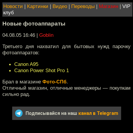
Новости
|
Картинки
|
Видео
|
Переводы
|
Магазин
|
VIP
клуб
Новые фотоаппараты
04.08.05 16:46
|
Goblin
Третьего дня нахватил для бытовых нужд парочку
фотоаппаратов:
Canon A95
Canon Power Shot Pro 1
Брал в магазине
.
Фото-СПб
Отличный магазин, отличные менеджеры — покупкам
сильно рад.
Подписывайся на наш
канал в Telegram