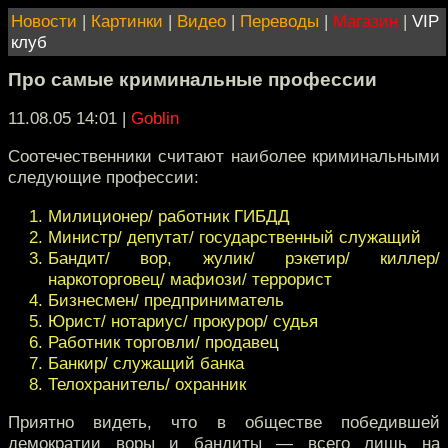
Новости
|
Картинки
|
Видео
|
Переводы
|
Магазин
|
VIP
клуб
Про самые криминальные профессии
11.08.05 14:01
|
Goblin
Соотечественники считают наиболее криминальными
следующие профессии:
Милиционер/ работник ГИБДД
Министр/ депутат/ государственный служащий
Бандит/ вор, жулик/ рэкетир/ киллер/
наркоторговец/ мафиози/ террорист
Бизнесмен/ предприниматель
Юрист/ нотариус/ прокурор/ судья
Работник торговли/ продавец
Банкир/ служащий банка
Телохранитель/ охранник
Приятно видеть, что в обществе победившей
демократии воры и бандиты — всего лишь на