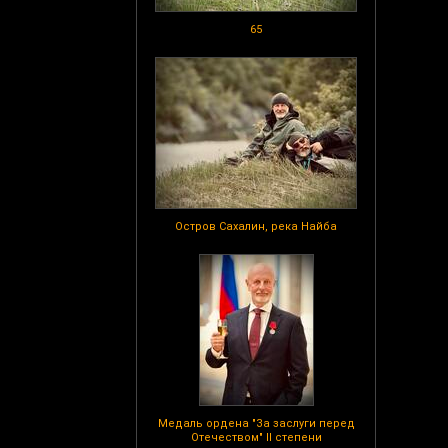
65
Остров Сахалин, река Найба
Медаль ордена "За заслуги перед
Отечеством" II степени