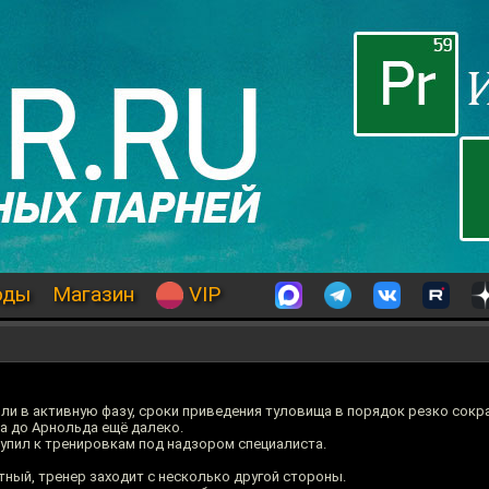
оды
Магазин
VIP
и в активную фазу, сроки приведения туловища в порядок резко сокр
 а до Арнольда ещё далеко.
ступил к тренировкам под надзором специалиста.
тный, тренер заходит с несколько другой стороны.