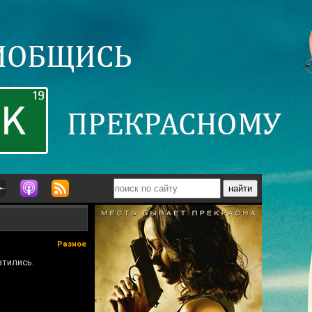
Разное
атились.