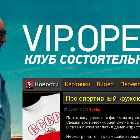
Картинки
Видео
Перев
Новости
Про спортивный кружок
31.08.05 17:07 |
Goblin
Поскольку труды над фильмом перешл
Съёмки эротических сцен уже на носу,
В связи с этим заплатил денег и при
Несмотря на то, что сам шибко грамо