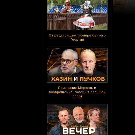
О предстоящем Турнире Святого
Георгия
Признание Меркель и
возвращение России в большой
спорт