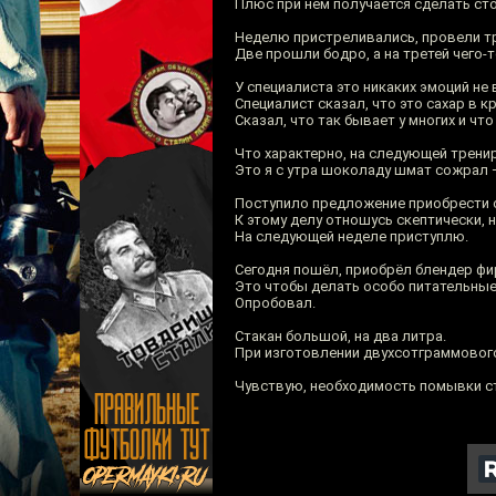
Плюс при нём получается сделать сто
Неделю пристреливались, провели т
Две прошли бодро, а на третей чего-
У специалиста это никаких эмоций не
Специалист сказал, что это сахар в 
Сказал, что так бывает у многих и что
Что характерно, на следующей тренир
Это я с утра шоколаду шмат сожрал 
Поступило предложение приобрести с
К этому делу отношусь скептически, 
На следующей неделе приступлю.
Сегодня пошёл, приобрёл блендер ф
Это чтобы делать особо питательные 
Опробовал.
Стакан большой, на два литра.
При изготовлении двухсотграммового
Чувствую, необходимость помывки ст