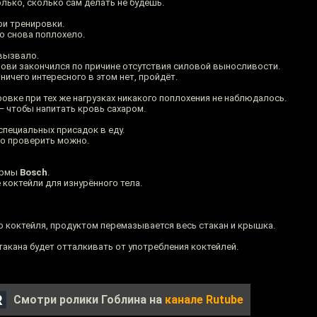
лько, сколько сам делать не будешь.
ри тренировки.
то снова поплохело.
 вызвало.
крови закончился по причине отсутствия силовой выносливости.
 ничего интересного в этом нет, пройдёт.
овке при тех же нагрузках никакого поплохения не наблюдалось.
— чтобы напитать кровь сахаром.
пециальных присадок в еду.
но проверить можно.
ирмы
Bosсh
.
коктейли для изнурённого тела.
 коктейля, продуктом перемазывается весь стакан и крышка.
акана будет отталкивать от употребления коктейлей.
Смотри ролики Гоблина на
канале Rutube