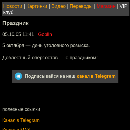
Новости
|
Картинки
|
Видео
|
Переводы
|
Магазин
|
VIP
клуб
Праздник
05.10.05 11:41
|
Goblin
5 октября — день уголовного розыска.
Доблестный оперсостав — с праздником!
Подписывайся на наш
канал в Telegram
полезные ссылки
Канал в Telegram