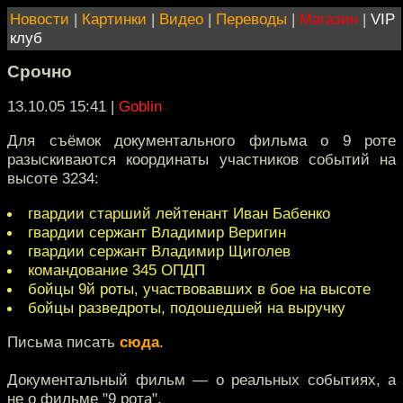
Новости
|
Картинки
|
Видео
|
Переводы
|
Магазин
|
VIP
клуб
Срочно
13.10.05 15:41
|
Goblin
Для съёмок документального фильма о 9 роте
разыскиваются координаты участников событий на
высоте 3234:
гвардии старший лейтенант Иван Бабенко
гвардии сержант Владимир Веригин
гвардии сержант Владимир Щиголев
командование 345 ОПДП
бойцы 9й роты, участвовавших в бое на высоте
бойцы разведроты, подошедшей на выручку
Письма писать
сюда
.
Документальный фильм — о реальных событиях, а
не о фильме "9 рота".