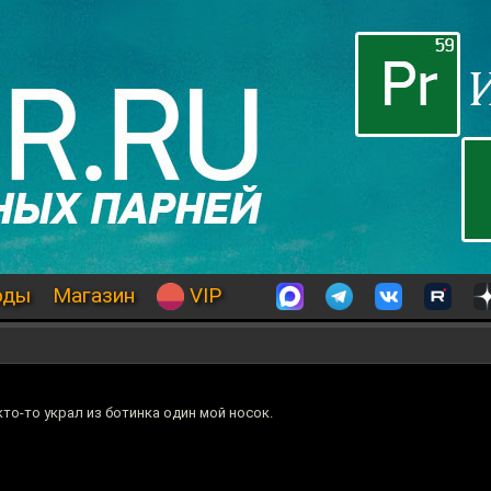
оды
Магазин
VIP
то-то украл из ботинка один мой носок.