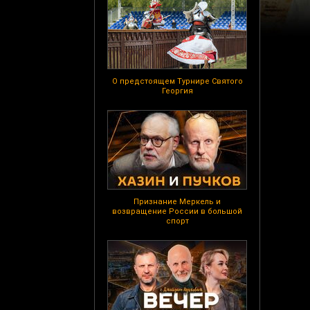
О предстоящем Турнире Святого
Георгия
Признание Меркель и
возвращение России в большой
спорт