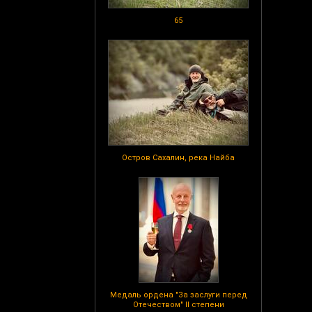
65
Остров Сахалин, река Найба
Медаль ордена "За заслуги перед
Отечеством" II степени