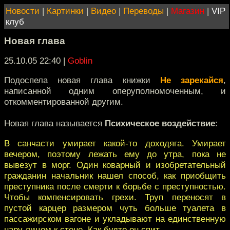
Новости
|
Картинки
|
Видео
|
Переводы
|
Магазин
|
VIP
клуб
Новая глава
25.10.05 22:40
|
Goblin
Подоспела новая глава книжки
Не зарекайся
,
написанной одним оперуполномоченным, и
откомментированной другим.
Новая глава называется
Психическое воздействие
:
В санчасти умирает какой-то доходяга. Умирает
вечером, поэтому лежать ему до утра, пока не
вывезут в морг. Один коварный и изобретательный
гражданин начальник нашел способ, как приобщить
преступника после смерти к борьбе с преступностью.
Чтобы компенсировать грехи. Труп переносят в
пустой карцер размером чуть больше туалета в
пассажирском вагоне и укладывают на единственную
нару лицом к стене. Как будто он спит.