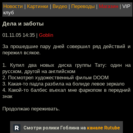
Новости
|
Картинки
|
Видео
|
Переводы
|
Магазин
|
VIP
клуб
Дела и заботы
01.11.05 14:35
|
Goblin
За прошедшие пару дней совершил ряд действий и
пережил всякое.
1. Купил два новых диска группы Тату: один на
русском, другой на английском
2. Посмотрел художественный фильм DOOM
3. Какая-то падла разбила на болиде левое зеркало
4. Какой-то балбес въехал мне фаркопом в передний
знак
Продолжаю переживать.
Смотри ролики Гоблина на
канале Rutube