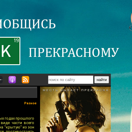
Разное
тых годах прошлого
 виде части всего
на "крытую" из зон
ся противостоять