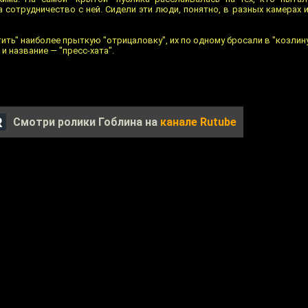
на сотрудничество с ней. Сидели эти люди, понятно, в разных камерах
стить" наиболее прыткую "отрицаловку", их по одному бросали в "козлину
и название — "пресс-хата".
Смотри ролики Гоблина на
канале Rutube