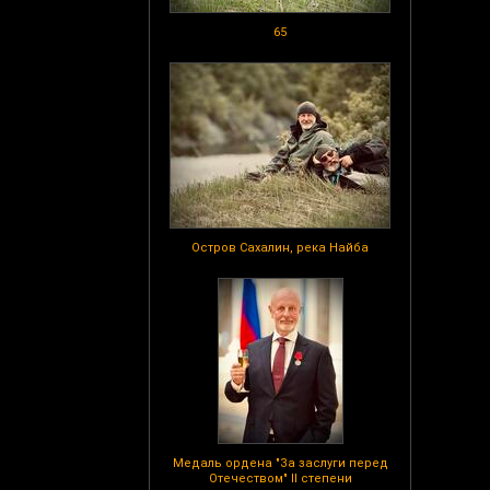
65
Остров Сахалин, река Найба
Медаль ордена "За заслуги перед
Отечеством" II степени