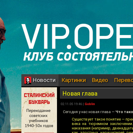
Картинки
Видео
Перев
Новости
Новая глава
02.11.05 19:46 |
Goblin
Сегодня у нас новая глава —
Что тако
Существует такое понятие — прес
века на тюремном заключении.
наказания (например, двенадцать
как злостных нарушителей реж