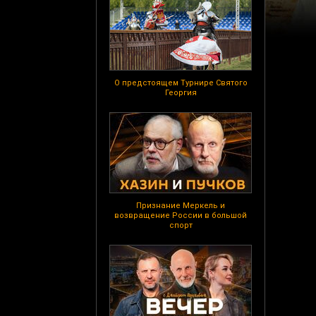
О предстоящем Турнире Святого
Георгия
Признание Меркель и
возвращение России в большой
спорт