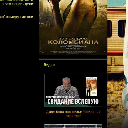
 и люто ненавидели
ю" камеру, где они
Видео
Дядя Вова про фильм "Свидание
вслепую"