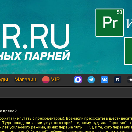
оды
Магазин
VIP
е пресс?
с-хата (не путать с пресс-центром). Возникли пресс-хаты в шестидеся
 Туда попадали люди двух категорий: те, кому суд дал "крытую" в
 лет усиленного режима, из них первые пять — ТЗ), и те, кого перевели 
има. На самой "крытой" публика расслаивалась на тех, кто пытал