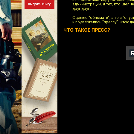
администрации, и тех, кто шел 
друг друга.
С целью "обломать", а то и "опу
и подвергались "прессу". Отсюда 
ЧТО ТАКОЕ ПРЕСС?