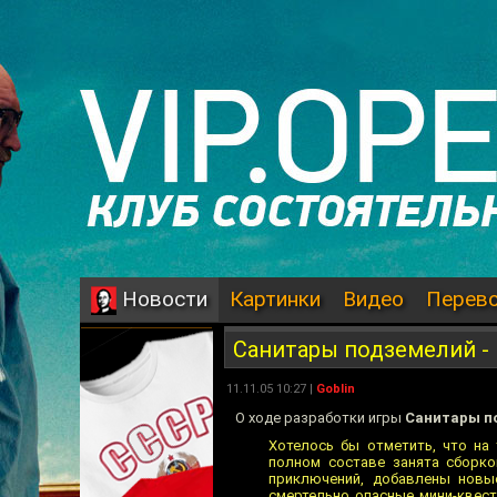
Картинки
Видео
Перев
Новости
Санитары подземелий - 
11.11.05 10:27 |
Goblin
О ходе разработки игры
Санитары п
Хотелось бы отметить, что на 
полном составе занята сборко
приключений, добавлены новы
смертельно опасные мини-квес