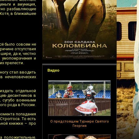
ньги и амуниция,
тно разбавляющие
Хотя, в ближайшее
всё было совсем не
причине отсутствия
шире, да и, честно
о умопомрачения и
их прелести.
Видео
многу стал вводить
в нечеловеческих
издать отдельной
цев-десантников в
, сугубо военными
ого рода в России.
 момента попадания
Строггоса. То есть
О предстоящем Турнире Святого
ьной книжке – про
Георгия
ла положительные.