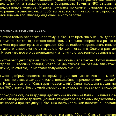
ево, шмотки, а также оружие и боеприпасы. Важным NPC выданы де
 недостающие монстры. И даже пожались по самые помидоры грамо
ько решено всевозможных проблем разработки – не сосчитать просто. 
ся еще немало. Впереди еще очень много работы.
ет ознакомиться с интарвью:
, я старательно разрабатывал тему Quake. В те времена в нашем деле 
пно мало. Quake тогда стоял особняком. Это была не просто игра. По 
 мега-игра всех времен и народов. Сейчас выбор игрушек значительно 
го дикого ажиотажа не вызывают. Но вот тогда я в Quake играл д
 Играл я во все его разновидности, а попутно старательно расписывал 
 уставов: пункт первый, стой тут, беги сюда и все такое. Потом поне
ероев – злобных солдат, которые действуют на разных планетах 
онечно, не считаю, но местами получалось смешно.
явился добрый человек, который предложил всё написанное мной 
вляться не стал, и вскоре книжка, посвящённая приключениям гвардей
на. Называлась она "Санитары подземелий", была украшена мощными
в 367 страниц. Без ложной скромности скажу, это первая книга подобн
проходила судьба гвардейца-десантника по кличке Кабан – начиная с
рмом зловредного гравитационного генератора в мрачных подземельях 
 не совсем про игрушку Quake. Она получилось как положено нормал
е попала в бестселлеры интернет-магазина "Озон". Отзывы получи