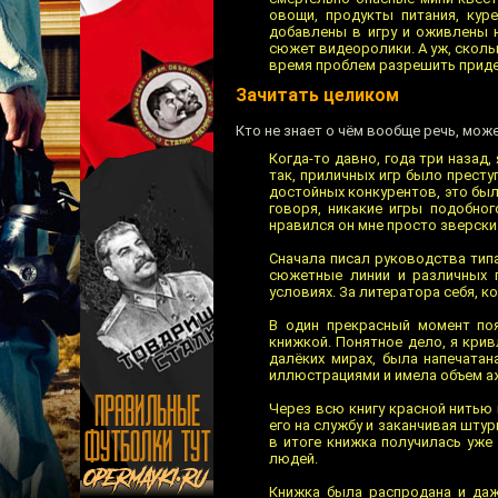
овощи, продукты питания, кур
добавлены в игру и оживлены
сюжет видеоролики. А уж, скол
время проблем разрешить придет
Зачитать целиком
Кто не знает о чём вообще речь, мож
Когда-то давно, года три назад
так, приличных игр было престу
достойных конкурентов, это была
говоря, никакие игры подобно
нравился он мне просто зверски.
Сначала писал руководства типа
сюжетные линии и различных г
условиях. За литератора себя, к
В один прекрасный момент по
книжкой. Понятное дело, я кри
далёких мирах, была напечата
иллюстрациями и имела объем аж 
Через всю книгу красной нитью 
его на службу и заканчивая шту
в итоге книжка получилась уже
людей.
Книжка была распродана и даж