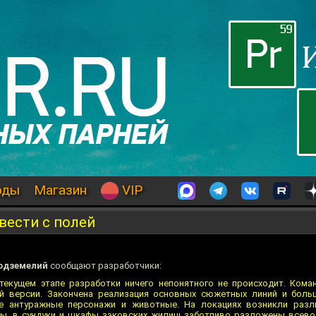
оды
Магазин
VIP
вести с полей
одземелий
сообщают разработчики:
текущем этапе разработки ничего непонятного не происходит. Кома
й версии. Закончена реализация основных сюжетных линий и боль
е антуражные персонажи и животные. На локациях возникли раз
ты, в сундуки и шкафы зэковских жилищ заботливо разложены всев