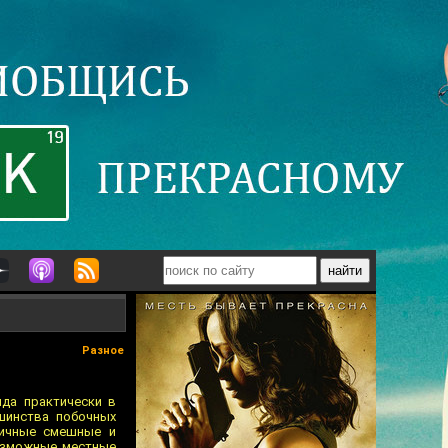
Разное
нда практически в
шинства побочных
личные смешные и
озможные местные