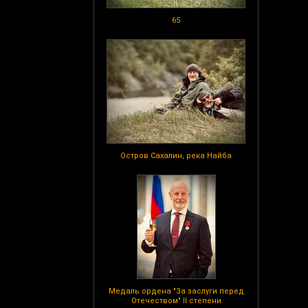
65
Остров Сахалин, река Найба
Медаль ордена "За заслуги перед
Отечеством" II степени