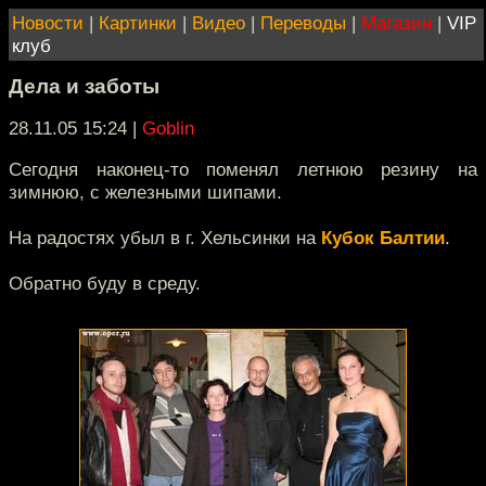
Новости
|
Картинки
|
Видео
|
Переводы
|
Магазин
|
VIP
клуб
Дела и заботы
28.11.05 15:24
|
Goblin
Сегодня наконец-то поменял летнюю резину на
зимнюю, с железными шипами.
На радостях убыл в г. Хельсинки на
Кубок Балтии
.
Обратно буду в среду.