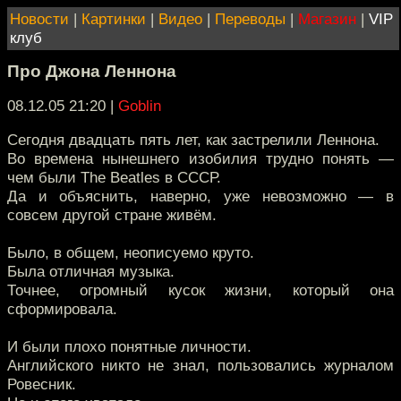
Новости
|
Картинки
|
Видео
|
Переводы
|
Магазин
|
VIP
клуб
Про Джона Леннона
08.12.05 21:20
|
Goblin
Сегодня двадцать пять лет, как застрелили Леннона.
Во времена нынешнего изобилия трудно понять —
чем были The Beatles в СССР.
Да и объяснить, наверно, уже невозможно — в
совсем другой стране живём.
Было, в общем, неописуемо круто.
Была отличная музыка.
Точнее, огромный кусок жизни, который она
сформировала.
И были плохо понятные личности.
Английского никто не знал, пользовались журналом
Ровесник.