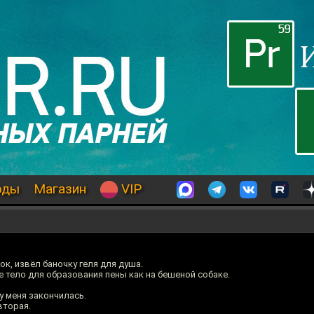
оды
Магазин
VIP
к, извёл баночку геля для душа.
 тело для образования пены как на бешеной собаке.
у меня закончилась.
вторая.