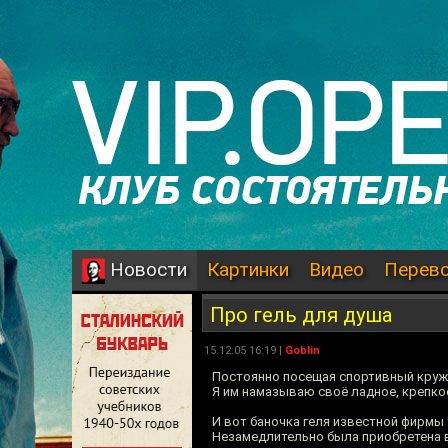
Картинки
Видео
Перев
Новости
Про гель для душа
15.12.05 16:19 |
Goblin
Постоянно посещая спортивный кружо
Я им намазываю своё ладное, крепкое
И вот баночка геля известной фирмы 
Незамедлительно была приобретена 