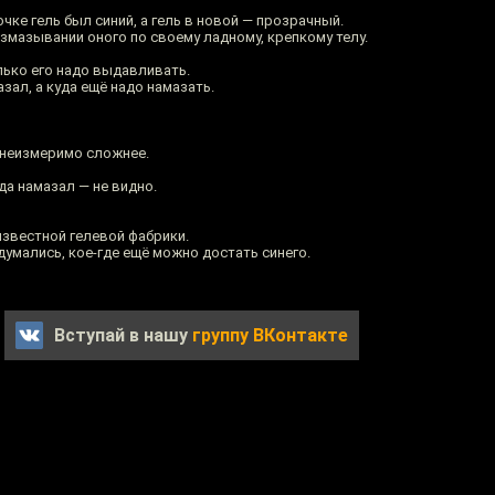
чке гель был синий, а гель в новой — прозрачный.
змазывании оного по своему ладному, крепкому телу.
олько его надо выдавливать.
азал, а куда ещё надо намазать.
неизмеримо сложнее.
да намазал — не видно.
известной гелевой фабрики.
думались, кое-где ещё можно достать синего.
Вступай в нашу
группу ВКонтакте