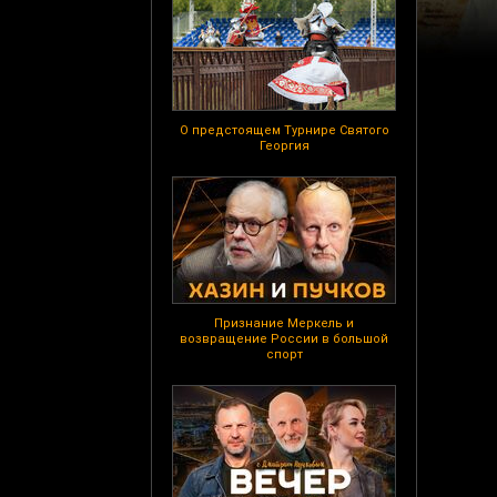
О предстоящем Турнире Святого
Георгия
Признание Меркель и
возвращение России в большой
спорт