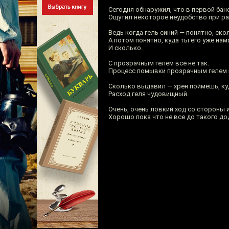
Сегодня обнаружил, что в первой бано
Ощутил некоторое неудобство при ра
Ведь когда гель синий — понятно, ск
А потом понятно, куда ты его уже нам
И сколько.
С прозрачным гелем всё не так.
Процесс помывки прозрачным гелем 
Сколько выдавил — хрен поймёшь, ку
Расход геля чудовищный.
Очень, очень ловкий ход со стороны 
Хорошо пока что не все до такого до