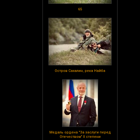
65
Остров Сахалин, река Найба
Медаль ордена "За заслуги перед
Отечеством" II степени