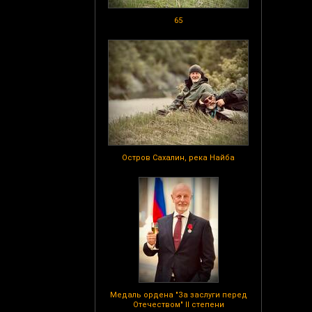
65
Остров Сахалин, река Найба
Медаль ордена "За заслуги перед
Отечеством" II степени