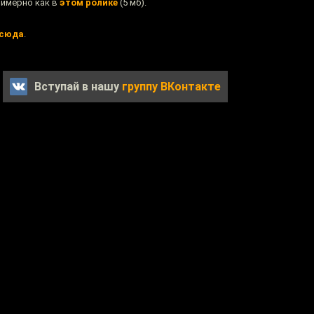
римерно как в
этом ролике
(5 мб).
сюда
.
Вступай в нашу
группу ВКонтакте