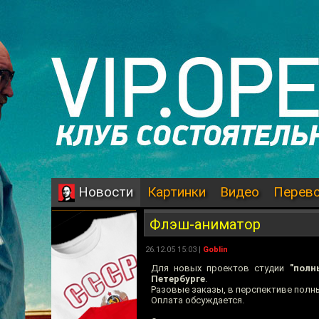
Картинки
Видео
Перев
Новости
Флэш-аниматор
26.12.05 15:03 |
Goblin
Для новых проектов студии
"полн
Петербурге
.
Разовые заказы, в перспективе полны
Оплата обсуждается.