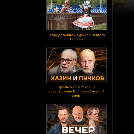
О предстоящем Турнире Святого
Георгия
Признание Меркель и
возвращение России в большой
спорт