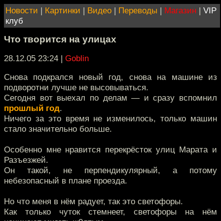
Новости
|
Картинки
|
Видео
|
Переводы
|
Магазин
|
VIP
клуб
Что творится на улицах
28.12.05 23:24
|
Goblin
Снова подкрался новый год, снова на машине из
подворотни лучше не высовываться.
Сегодня вот выехал по делам — и сразу вспомнил
прошлый год
.
Ничего за это время не изменилось, только машин
стало значительно больше.
Особенно мне нравится перекрёсток улиц Марата и
Разъезжей.
Он такой, не перпендикулярный, а потому
небезопасный в плане проезда.
Но что меня в нём радует, так это светофоры.
Как только чуток стемнеет, светофоры на нём