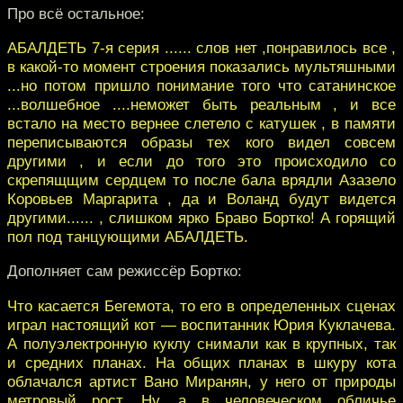
Про всё остальное:
АБАЛДЕТЬ 7-я серия ...... слов нет ,понравилось все ,
в какой-то момент строения показались мультяшными
...но потом пришло понимание того что сатанинское
...волшебное ....неможет быть реальным , и все
встало на место вернее слетело с катушек , в памяти
переписываются образы тех кого видел совсем
другими , и если до того это происходило со
скрепящщим сердцем то после бала врядли Азазело
Коровьев Маргарита , да и Воланд будут видется
другими...... , слишком ярко Браво Бортко! А горящий
пол под танцующими АБАЛДЕТЬ.
Дополняет сам режиссёр Бортко:
Что касается Бегемота, то его в определенных сценах
играл настоящий кот — воспитанник Юрия Куклачева.
А полуэлектронную куклу снимали как в крупных, так
и средних планах. На общих планах в шкуру кота
облачался артист Вано Миранян, у него от природы
метровый рост. Ну, а в человеческом обличье