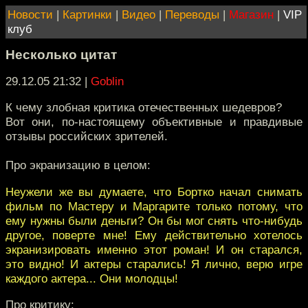
Новости
|
Картинки
|
Видео
|
Переводы
|
Магазин
|
VIP
клуб
Несколько цитат
29.12.05 21:32
|
Goblin
К чему злобная критика отечественных шедевров?
Вот они, по-настоящему объективные и правдивые
отзывы российских зрителей.
Про экранизацию в целом:
Неужели же вы думаете, что Бортко начал снимать
фильм по Мастеру и Маргарите только потому, что
ему нужны были деньги? Он бы мог снять что-нибудь
другое, поверте мне! Ему действительно хотелось
экранизировать именно этот роман! И он старался,
это видно! И актеры старались! Я лично, верю игре
каждого актера... Они молодцы!
Про критику: