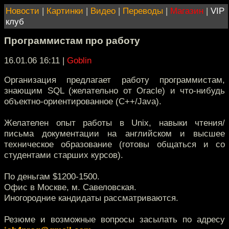
Новости
|
Картинки
|
Видео
|
Переводы
|
Магазин
|
VIP
клуб
Программистам про работу
16.01.06 16:11
|
Goblin
Организация предлагает работу программистам,
знающим SQL (желательно от Oracle) и что-нибудь
объектно-ориентированное (С++/Java).
Желателен опыт работы в Unix, навыки чтения/
письма документации на английском и высшее
техническое образование (готовы общаться и со
студентами старших курсов).
По деньгам $1200-1500.
Офис в Москве, м. Савеловская.
Иногородние кандидаты рассматриваются.
Резюме и возможные вопросы засылать по адресу