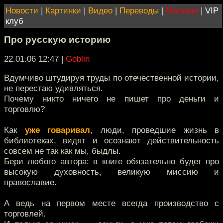
Новости
|
Картинки
|
Видео
|
Переводы
|
Магазин
|
VIP
клуб
Про русскую историю
22.01.06 12:47
|
Goblin
Вдумчиво штудируя труды по отечественной истории,
не перестаю удивляться.
Почему никто ничего не пишет про деньги и
торговлю?
Как
уже говаривал
, люди, проведшие жизнь в
библиотеках, видят и осознают действительность
совсем не так как мы, быдлы.
Бери любого автора: в книге обязательно будет про
высокую духовность, великую миссию и
православие.
А ведь на первом месте всегда производство c
торговлей.